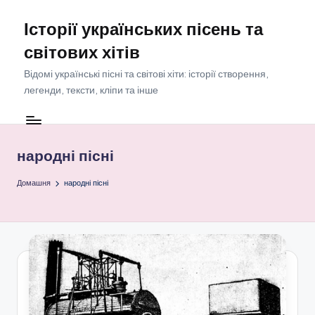
Історії українських пісень та
Перейти
до
світових хітів
вмісту
Відомі українські пісні та світові хіти: історії створення,
легенди, тексти, кліпи та інше
народні пісні
Домашня
народні пісні