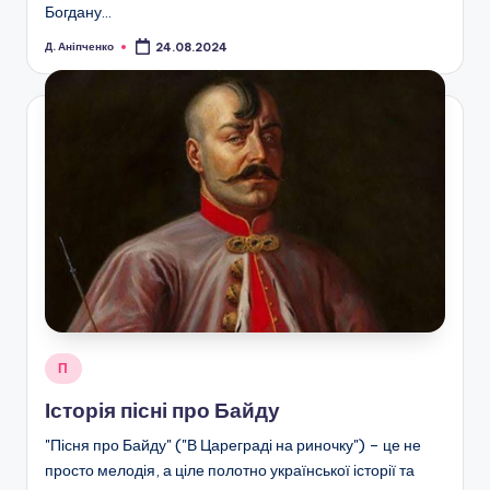
Богдану…
Д. Аніпченко
24.08.2024
Опубліковано
Опубліковано
П
у
Історія пісні про Байду
"Пісня про Байду" ("В Цареграді на риночку") – це не
просто мелодія, а ціле полотно української історії та