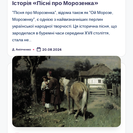
Історія «Пісні про Морозенка»
"Пісня про Морозенка", відома також як "Ой Морозе,
Морозенку", є однією з найвизначніших перлин
української народної творчості. Ця історична пісня, що
зародилася в буремні часи середини XVII століття,
стала не…
Д. Аніпченко
20.08.2024
Опубліковано