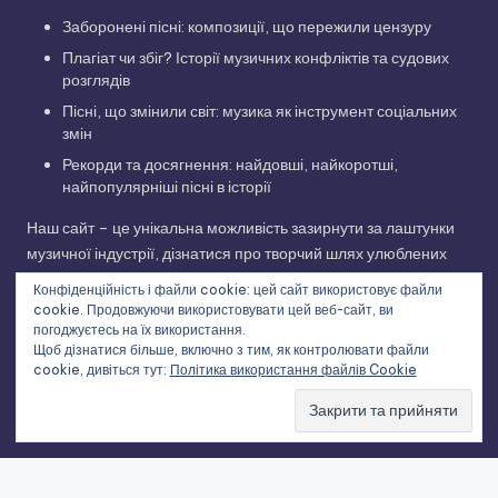
Заборонені пісні: композиції, що пережили цензуру
Плагіат чи збіг? Історії музичних конфліктів та судових
розглядів
Пісні, що змінили світ: музика як інструмент соціальних
змін
Рекорди та досягнення: найдовші, найкоротші,
найпопулярніші пісні в історії
Наш сайт – це унікальна можливість зазирнути за лаштунки
музичної індустрії, дізнатися про творчий шлях улюблених
виконавців та відкрити для себе нові грані улюблених
Конфіденційність і файли cookie: цей сайт використовує файли
композицій. Приєднуйтесь до нашої музичної подорожі!
cookie. Продовжуючи використовувати цей веб-сайт, ви
погоджуєтесь на їх використання.
Щоб дізнатися більше, включно з тим, як контролювати файли
cookie, дивіться тут:
Політика використання файлів Cookie
Copyright 2026 —
Історії українських пісень та світових
хітів
. All rights reserved.
Bloghash WordPress Theme