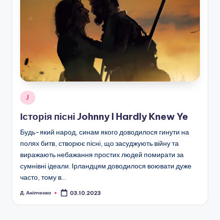
Опубліковано
J
у
Історія пісні Johnny I Hardly Knew Ye
Будь-який народ, синам якого доводилося гинути на
полях битв, створює пісні, що засуджують війну та
виражають небажання простих людей помирати за
сумнівні ідеали. Ірландцям доводилося воювати дуже
часто, тому в…
Д. Аніпченко
03.10.2023
Опубліковано