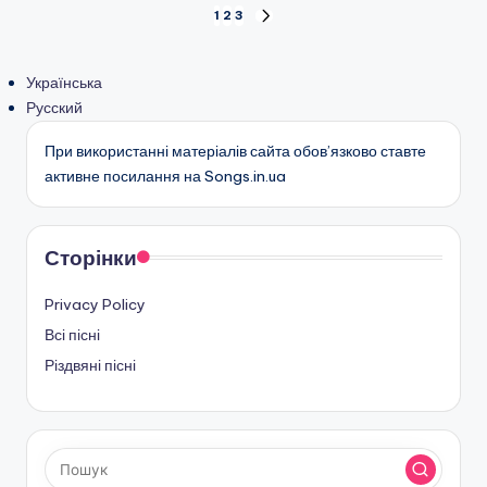
Пагінація
1
2
3
НАСТУПНА
СТОРІНКА
записів
Українська
Русский
При використанні матеріалів сайта обов’язково ставте
активне посилання на Songs.in.ua
Сторінки
Privacy Policy
Всі пісні
Різдвяні пісні