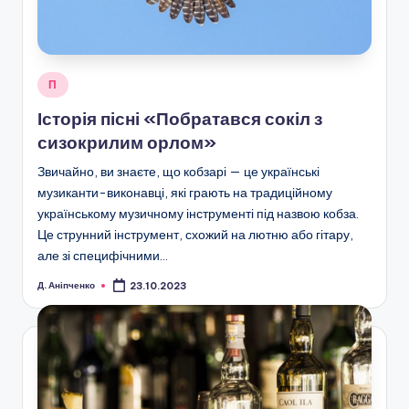
Опубліковано
П
у
Історія пісні «Побратався сокіл з
сизокрилим орлом»
Звичайно, ви знаєте, що кобзарі — це українські
музиканти-виконавці, які грають на традиційному
українському музичному інструменті під назвою кобза.
Це струнний інструмент, схожий на лютню або гітару,
але зі специфічними…
Д. Аніпченко
23.10.2023
Опубліковано