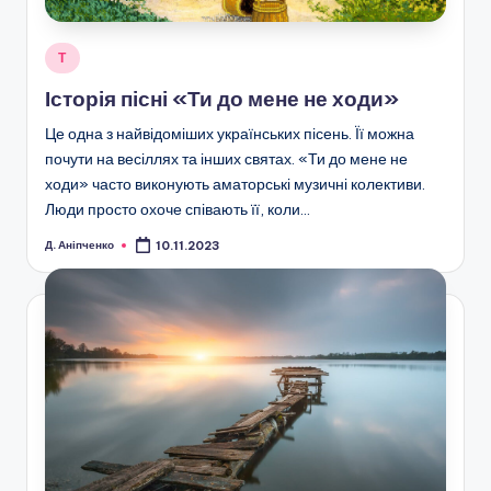
Опубліковано
Т
у
Історія пісні «Ти до мене не ходи»
Це одна з найвідоміших українських пісень. Її можна
почути на весіллях та інших святах. «Ти до мене не
ходи» часто виконують аматорські музичні колективи.
Люди просто охоче співають її, коли…
Д. Аніпченко
10.11.2023
Опубліковано