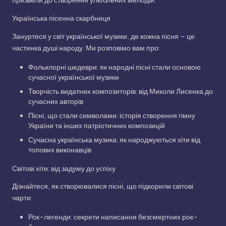
призвели до створення улюблених мелодій.
Українська пісенна скарбниця
Зануртеся у світ української музики, де кожна пісня – це
частинка душі народу. Ми розповімо вам про:
Фольклорні шедеври: як народні пісні стали основою
сучасної української музики
Творчість видатних композиторів: від Миколи Лисенка до
сучасних авторів
Пісні, що стали символами: історія створення гімну
України та інших патріотичних композицій
Сучасна українська музика: як народжуються хіти від
топових виконавців
Світові хіти: від задуму до успіху
Дізнайтеся, як створювалися пісні, що підкорили світові
чарти:
Рок-легенди: секрети написання безсмертних рок-