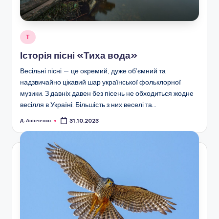
Опубліковано
Т
у
Історія пісні «Тиха вода»
Весільні пісні — це окремий, дуже об’ємний та
надзвичайно цікавий шар української фольклорної
музики. З давніх давен без пісень не обходиться жодне
весілля в Україні. Більшість з них веселі та…
Д. Аніпченко
31.10.2023
Опубліковано