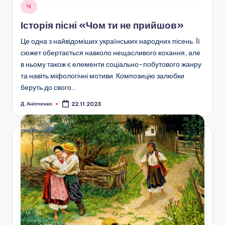
Опубліковано
Ч
у
Історія пісні «Чом ти не прийшов»
Це одна з найвідоміших українських народних пісень. Її
сюжет обертається навколо нещасливого кохання, але
в ньому також є елементи соціально-побутового жанру
та навіть міфологічні мотиви. Композицію залюбки
беруть до свого…
Д. Аніпченко
22.11.2023
Опубліковано