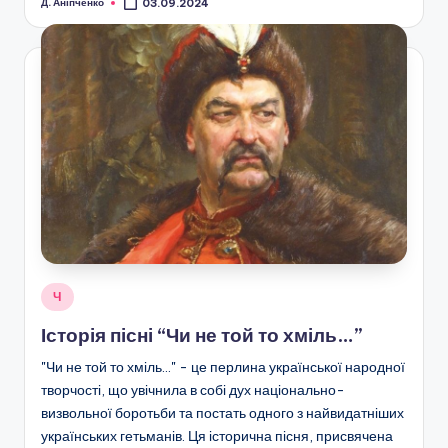
Д. Аніпченко
03.09.2024
Опубліковано
Опубліковано
Ч
у
Історія пісні “Чи не той то хміль…”
"Чи не той то хміль..." - це перлина української народної
творчості, що увічнила в собі дух національно-
визвольної боротьби та постать одного з найвидатніших
українських гетьманів. Ця історична пісня, присвячена