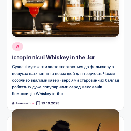
Опубліковано
W
у
Історія пісні Whiskey in the Jar
Сучасні музиканти часто звертаються до фольклору в
пошуках натхнення та нових ідей для творчості. Часом
особливо вдалими кавер-версіями старовинних баллад
роблять їх дуже популярними серед меломанів.
Композицію Whiskey in the…
Д. Аніпченко
19.10.2023
Опубліковано