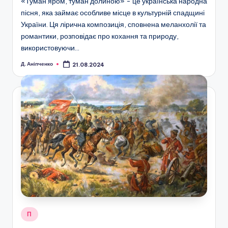
«Туман яром, туман долиною» - це українська народна
пісня, яка займає особливе місце в культурній спадщині
України. Ця лірична композиція, сповнена меланхолії та
романтики, розповідає про кохання та природу,
використовуючи…
Д. Аніпченко
21.08.2024
Опубліковано
Опубліковано
П
у