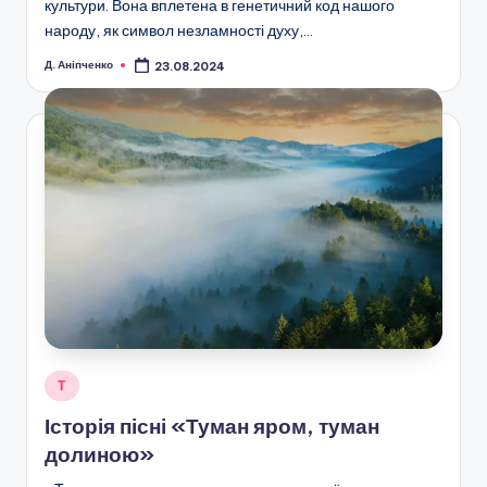
культури. Вона вплетена в генетичний код нашого
народу, як символ незламності духу,…
Д. Аніпченко
23.08.2024
Опубліковано
Опубліковано
Т
у
Історія пісні «Туман яром, туман
долиною»