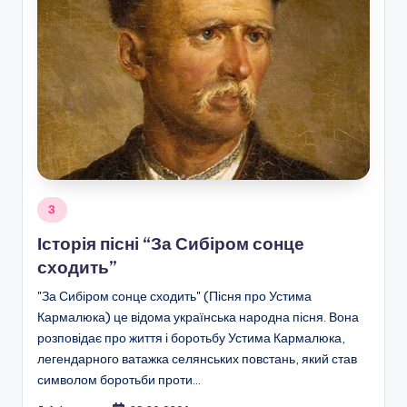
Опубліковано
З
у
Історія пісні “За Сибіром сонце
сходить”
"За Сибіром сонце сходить" (Пісня про Устима
Кармалюка) це відома українська народна пісня. Вона
розповідає про життя і боротьбу Устима Кармалюка,
легендарного ватажка селянських повстань, який став
символом боротьби проти…