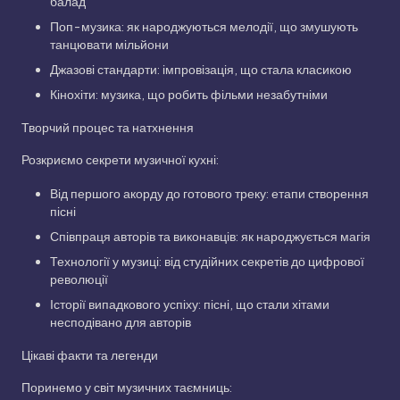
балад
Поп-музика: як народжуються мелодії, що змушують
танцювати мільйони
Джазові стандарти: імпровізація, що стала класикою
Кінохіти: музика, що робить фільми незабутніми
Творчий процес та натхнення
Розкриємо секрети музичної кухні:
Від першого акорду до готового треку: етапи створення
пісні
Співпраця авторів та виконавців: як народжується магія
Технології у музиці: від студійних секретів до цифрової
революції
Історії випадкового успіху: пісні, що стали хітами
несподівано для авторів
Цікаві факти та легенди
Поринемо у світ музичних таємниць: