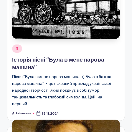
Опубліковано
П
у
Історія пісні “Була в мене парова
машина”
Пісня “Була в мене парова машина” (“Була в батька
парова машина” - це яскравий приклад української
народної творчості, який поєднує в собі гумор,
танцювальність та глибокий символізм. Цей, на
перший…
Д. Аніпченко
18.11.2024
Опубліковано