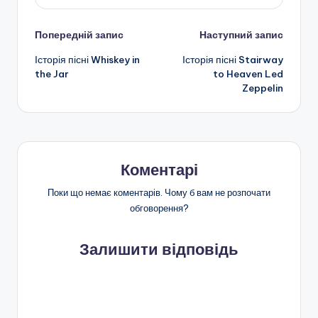
Навігація
Попередній запис
Наступний запис
Історія пісні Whiskey in
Історія пісні Stairway
по
the Jar
to Heaven Led
Zeppelin
запису
Коментарі
Поки що немає коментарів. Чому б вам не розпочати
обговорення?
Залишити відповідь