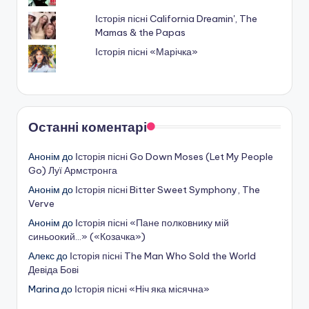
Історія пісні California Dreamin', The
Mamas & the Papas
Історія пісні «Марічка»
Останні коментарі
Анонім
до
Історія пісні Go Down Moses (Let My People
Go) Луї Армстронга
Анонім
до
Історія пісні Bitter Sweet Symphony, The
Verve
Анонім
до
Історія пісні «Пане полковнику мій
синьоокий…» («Козачка»)
Алекс
до
Історія пісні The Man Who Sold the World
Девіда Бові
Marina
до
Історія пісні «Ніч яка місячна»