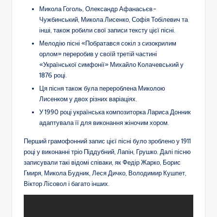
Микола Гоголь, Олександр Афанасьєв-
Чужбинський, Микола Лисенко, Софія Тобілевич та
інші, також робили свої записи тексту цієї пісні.
Мелодію пісні «Побратався сокіл з сизокрилим
орлом» переробив у своїй третій частині
«Української симфонії» Михайло Колачевський у
1876 році.
Ця пісня також була перероблена Миколою
Лисенком у двох різних варіаціях.
У 1990 році українська композиторка Лариса Донник
адаптувала її для виконання жіночим хором.
Перший грамофонний запис цієї пісні було зроблено у 1911
році у виконанні тріо Піддубний, Лапін, Грушко. Далі пісню
записували такі відомі співаки, як Федір Жарко, Борис
Гмиря, Микола Будник, Леся Дичко, Володимир Кушпет,
Віктор Лісовол і багато інших.