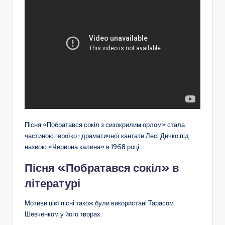
Пісня «Побратався сокіл з сизокрилим орлом» стала
частиною героїко-драматичної кантати Лесі Дичко під
назвою «Червона калина» в 1968 році.
Пісня «Побратався сокіл» в
літературі
Мотиви цієї пісні також були використані Тарасом
Шевченком у його творах.