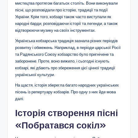
мистецтва протягом багатьох століть. Вони виконували
пісні, що розповідали про історію, традиції та події
України. Крім того, кобзарі також часто виступали як
народні барди, розповідаючи історії та легенди, а також
відтворюючи музику на своїх інструментах.
Українська кобзарська традиція зазнала різних періодів
розвитку і обмежень. Наприклад, в періоди царської Росії
та Радянського Союзу кобзарство було пригнічене та
заборонене. Проте, воно вижило, і сьогодні існують
кобзарі, які дбають про збереження цієї цінної традиції
української культури.
На щастя, історія зберегла багато народних українських
пісень із репертуару кобзарів. Про одну з них йде мова
далі.
Історія створення пісні
«Побратався сокіл»