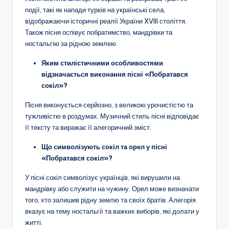
події, такі як напади турків на українські села,
відображаючи історичні реалії України XVIII століття.
Також пісня оспівує побратимство, мандрівки та
ностальгію за рідною землею.
Яким стилістичними особливостями
відзначається виконання пісні «Побратався
сокіл»?
Пісня виконується серйозно, з великою урочистістю та
тужливістю в роздумах. Музичний стиль пісні відповідає
її тексту та виражає її алегоричний зміст.
Що символізують сокіл та орел у пісні
«Побратався сокіл»?
У пісні сокіл символізує українців, які вирушили на
мандрівку або служити на чужину. Орел може визначати
того, хто залишив рідну землю та своїх братів. Алегорія
вказує на тему ностальгії та важких виборів, які долати у
житті.