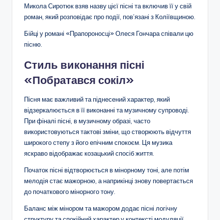
Микола Сиротюк взяв назву цієї пісні та включив її у свій
роман, який розповідає про події, пов’язані з Коліївщиною.
Бійці у романі «Прапороносці» Олеся Гончара співали цю
пісню.
Стиль виконання пісні
«Побратався сокіл»
Пісня має важливий та піднесений характер, який
відзеркалюється в її виконанні та музичному супроводі.
При фіналі пісні, в музичному образі, часто
використовуються тактові зміни, що створюють відчуття
широкого степу з його епічним спокоєм. Ця музика
яскраво відображає козацький спосіб життя.
Початок пісні відтворюється в мінорному тоні, але потім
мелодія стає мажорною, а наприкінці знову повертається
до початкового мінорного тону.
Баланс між мінором та мажором додає пісні логічну
структуру та спокійний характер у контексті модуляції.