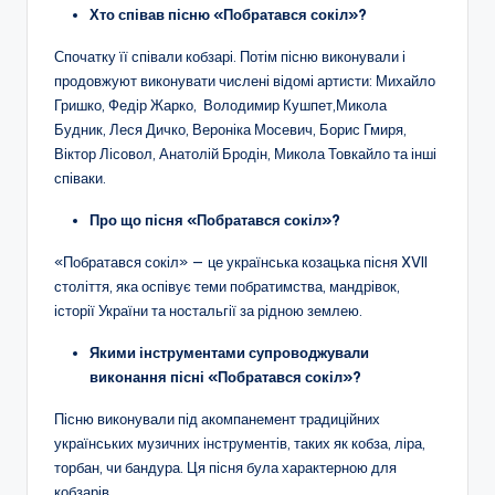
Хто співав пісню «Побратався сокіл»?
Спочатку її співали кобзарі. Потім пісню виконували і
продовжуют виконувати числені відомі артисти: Михайло
Гришко, Федір Жарко, Володимир Кушпет,Микола
Будник, Леся Дичко, Вероніка Мосевич, Борис Гмиря,
Віктор Лісовол, Анатолій Бродін, Микола Товкайло та інші
співаки.
Про що пісня «Побратався сокіл»?
«Побратався сокіл» — це українська козацька пісня XVII
століття, яка оспівує теми побратимства, мандрівок,
історії України та ностальгії за рідною землею.
Якими інструментами супроводжували
виконання пісні «Побратався сокіл»?
Пісню виконували під акомпанемент традиційних
українських музичних інструментів, таких як кобза, ліра,
торбан, чи бандура. Ця пісня була характерною для
кобзарів.