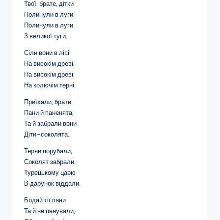
Твої, брате, дітки
Полинули в луги,
Полинули в луги
З великої туги.
Сіли вони в лісі
На високім древі,
На високім древі,
На колючім терні.
Приїхали, брате,
Пани й паненята,
Та й забрали вони
Діти-соколята.
Терни порубали,
Соколят забрали.
Турецькому царю
В дарунок віддали.
Бодай тії пани
Та й не панували,