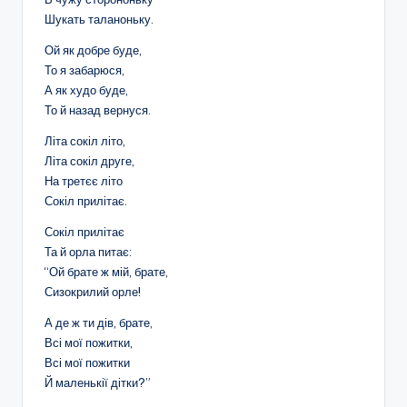
Шукать таланоньку.
Ой як добре буде,
То я забарюся,
А як худо буде,
То й назад вернуся.
Літа сокіл літо,
Літа сокіл друге,
На третєє літо
Сокіл прилітає.
Сокіл прилітає
Та й орла питає:
“Ой брате ж мій, брате,
Сизокрилий орле!
А де ж ти дів, брате,
Всі мої пожитки,
Всі мої пожитки
Й маленькії дітки?”