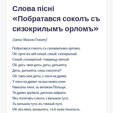
Слова пісні
«Побратався соколъ съ
сизокрилымъ орломъ»
(запис Миколи Гоголя)
Побратався соколъ съ сизокрилымъ орломъ,
Ой, орле жъ мій сизый, сизый, сизокрылый,
Сизый, сизокрилый, товарищу милый,
Ой, десь твои диты, диты, дитынята,
Диты, дитынята, сизы соколята?
Ой, тамъ мои диты, у лиси на древи,
У лиси на древи, на высокимъ клеи.
Наихалы ляхи, зъ великои Польщи,
Те древо зрубали, диточки забрали.
Якъ политивъ соколъ з велыкои туги,
Зъ велыкои туги, въ темный луги.
Ой, якъ винъ захвылить, та й лужи похилыть,