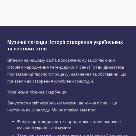
Музичні легенди: Історії створення українських
та світових хітів
Вітаємо на нашому сайті, присвяченому захоплюючим
історіям народження легендарних пісень! Тут ви дізнаєтесь
про таємниці творчого процесу, натхнення та обставини, що
призвели до створення улюблених мелодій.
Українська пісенна скарбниця
Зануртеся у світ української музики, де кожна пісня – це
частинка душі народу. Ми розповімо вам про:
Фольклорні шедеври: як народні пісні стали основою
сучасної української музики
Творчість видатних композиторів: від Миколи Лисенка до