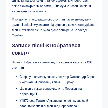
Ця музична композиція, також відома як «Побратався
сокіл з сизокрилим орлом», — це сумна козацька пісня
вісімнадцятого століття.
Її аж до початку двадцятого століття часто виконували
вуличні співці-музиканти під супровід кобзи, бандурі або
ліри. В тіж часи пісня була дуже поширена на заході
України.
Записи пісні «Побратався
сокіл»
Пісня «Побратався сокіл» відома в різних версіях з XIX
століття.
Спершу її опублікував композитор Олександр Сєров
у журналі «Основа» у квітні 1861 року.
Цю пісню також записували на Перекопі на
Херсонщині.
У 1872 році Платон Лукашевич опублікував свій
власний запис цієї пісні від Переяслава.