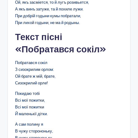
Ой, якъ засміется, то й лугъ розивьется,
А якъ винъ затуже, та й похиле лужи.
При добрій годыни кумы побратали,
При лихой годыни, не ма й родыны.
Текст пісні
«Побратався сокіл»
Побратався сокіл
З сизокрилим орлом:
Ой брате ж мій, брате,
Сизокрилий орле!
Покидаю тобі
Всі мої пожитки,
Всі мої пожитки
Й маленькії дітки.
А сам полину я
В чужу сторононьку,
В чужу сторононьку