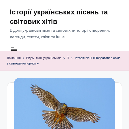
Історії українських пісень та
Перейти
до
світових хітів
вмісту
Відомі українські пісні та світові хіти: історії створення,
легенди, тексти, кліпи та інше
Домашня
Відомі пісні українською
П
Історія пісні «Побратався сокіл
з сизокрилим орлом»