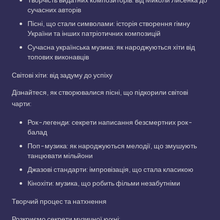
сучасних авторів
Пісні, що стали символами: історія створення гімну
України та інших патріотичних композицій
Сучасна українська музика: як народжуються хіти від
топових виконавців
Світові хіти: від задуму до успіху
Дізнайтеся, як створювалися пісні, що підкорили світові
чарти:
Рок-легенди: секрети написання безсмертних рок-
балад
Поп-музика: як народжуються мелодії, що змушують
танцювати мільйони
Джазові стандарти: імпровізація, що стала класикою
Кінохіти: музика, що робить фільми незабутніми
Творчий процес та натхнення
Розкриємо секрети музичної кухні: