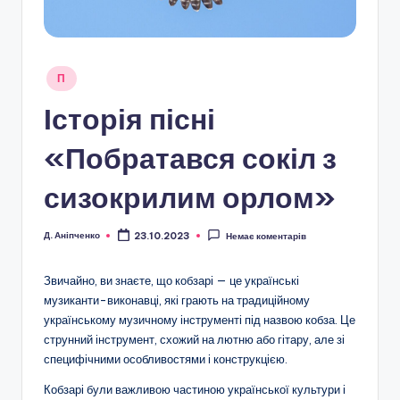
Опубліковано
П
у
Історія пісні
«Побратався сокіл з
сизокрилим орлом»
Д. Аніпченко
23.10.2023
Немає коментарів
Опубліковано
Звичайно, ви знаєте, що кобзарі — це українські
музиканти-виконавці, які грають на традиційному
українському музичному інструменті під назвою кобза. Це
струнний інструмент, схожий на лютню або гітару, але зі
специфічними особливостями і конструкцією.
Кобзарі були важливою частиною української культури і