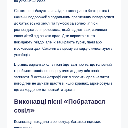
на українські села.
Сюжет пісні базується на ідеях козацького братерства і
бажанні подорожей з подальшим прагненням повернутися
до батьківської землі та тужбою за волею. У пісні
розповідається про сокола, який, відлетівши, залишив
своїх дітей під опікою орла. Діти виростають та
покидають гніздо, але їх забирають турки, пани або
московські царі. Соколята в цьому випадку символізують
українців.
В різних варіантах слів пісні йдеться про те, що головний
герой може запізно повернутися додому або навіть
загинути. В останній строфі сокіл просить орла навчити
його дітей не шукати щастя в інших країнах, адже розуміє,
що за кордоном їм не знайти щастя.
Виконавці пісні «Побратався
сокіл»
Композиція входила в репертуар багатьох відомих
виконавців.