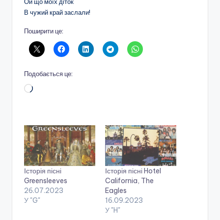
Ой що моїх діток
В чужий край заслали!
Поширити це:
Подобається це:
Завантаження…
Історія пісні
Історія пісні Hotel
Greensleeves
California, The
26.07.2023
Eagles
У "G"
16.09.2023
У "H"