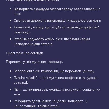
Від першого акорду до готового треку: етапи створення
пісні
Співпраця авторів та виконавців: як народжується магія
Технології у музиці: від студійних секретів до цифрової
революції
Історії випадкового успіху: пісні, що стали хітами
несподівано для авторів
Цікаві факти та легенди
Поринемо у світ музичних таємниць:
Заборонені пісні: композиції, що пережили цензуру
Плагіат чи збіг? Історії музичних конфліктів та судових
розглядів
Пісні, що змінили світ: музика як інструмент соціальних
змін
Рекорди та досягнення: найдовші, найкоротші,
найпопулярніші пісні в історії