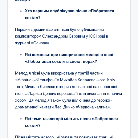
Хто першим опублікував пісню «Побратався
сокіл»?
Перший відомий варіант пісні був опублікований
композитором Олександром Сєровим у 1861 році в
журналі «Основа».
Які композитори використали мелодію пісні
«Побратався сокіл» в своїх творах?
Мелодія пісні була використана у третій частині
«Української симфонії» Михайла Колачевського. Крім
того, Микола Лисенко створив дві варіації на основі цієї
пісні, а Лариса Донник перевела її для виконання жіночим
хором. Ця мелодія також була включена до героїко-
драматичної кантати Лесі Дичко «Червона калина».
Які теми та алегорії містить пісня «Побратався
сокіл»?
Пісня містить алегорічні образи та розкриває трагічні