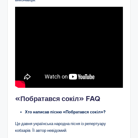
«Побратався сокіл» FAQ
Хто написав пісню «Побратався сокіл»?
Це давня українська народна пісня із репертуару
кобзарів. Її автор невідомий.