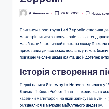
Д. Аніпченко
24.10.2023
Немає ком
Опубліковано
Британська рок-група Led Zeppelin створила дес
може зрівнятися за популярністю із легендарною
має багатий історичний шлях, на якому її чекали 
прихованих диявольских послань у тексті, безліч
пов’язані числені цікаві факти, що й дотепер інтр
Історія створення п
Перші нариси Stairway to Heaven з’явилися у 19
Джиммі Пейдж і Роберт Плант знаходилися в осо
касетний магнітофон, на який записував музичні у
об’єдналися в мелодію майбутнього шедевру.