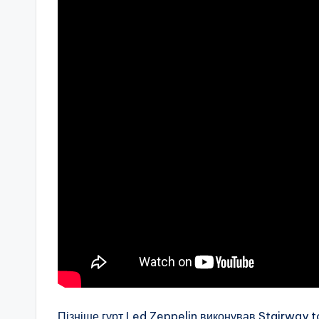
Пізніше гурт Led Zeppelin виконував Stairway t