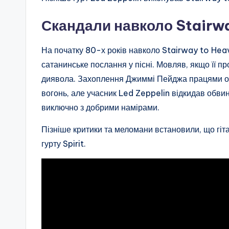
Скандали навколо Stairw
На початку 80-х років навколо Stairway to Hea
сатанинське послання у пісні. Мовляв, якщо її п
диявола. Захоплення Джиммі Пейджа працями ок
вогонь, але учасник Led Zeppelin відкидав обв
виключно з добрими намірами.
Пізніше критики та меломани встановили, що гіт
гурту Spirit.