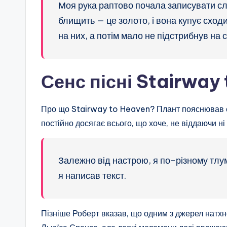
Моя рука раптово почала записувати сло
блищить — це золото, і вона купує сходи
на них, а потім мало не підстрибнув на с
Сенс пісні Stairway
Про що Stairway to Heaven? Плант пояснював сло
постійно досягає всього, що хоче, не віддаючи ні 
Залежно від настрою, я по-різному тлум
я написав текст.
Пізніше Роберт вказав, що одним з джерел натхне