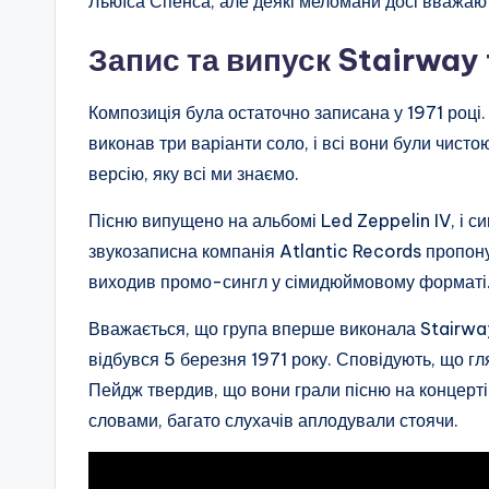
Льюїса Спенса, але деякі меломани досі вважают
Запис та випуск Stairway
Композиція була остаточно записана у 1971 роц
виконав три варіанти соло, і всі вони були чисто
версію, яку всі ми знаємо.
Пісню випущено на альбомі Led Zeppelin IV, і с
звукозаписна компанія Atlantic Records пропонув
виходив промо-сингл у сімидюймовому форматі
Вважається, що група вперше виконала Stairway
відбувся 5 березня 1971 року. Сповідують, що гл
Пейдж твердив, що вони грали пісню на концерті
словами, багато слухачів аплодували стоячи.