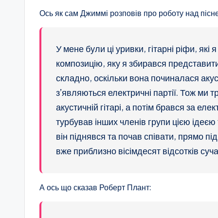
Ось як сам Джиммі розповів про роботу над пісн
У мене були ці уривки, гітарні ріфи, які
композицію, яку я збирався представити,
складно, оскільки вона починалася акусти
з’являються електричні партії. Тож ми т
акустичній гітарі, а потім брався за елект
турбував інших членів групи цією ідеєю 
він піднявся та почав співати, прямо під
вже приблизно вісімдесят відсотків суча
А ось що сказав Роберт Плант: