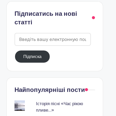
Підписатись на нові
статті
Введіть
вашу
електронную
Підписка
пошту
Найпопулярніші пости
Історія пісні «Час рікою
пливе…»