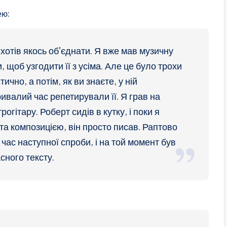
ею:
 я хотів якось об’єднати. Я вже мав музичну
 щоб узгодити її з усіма. Але це було трохи
чно, а потім, як ви знаєте, у ній
ривалий час репетирували її. Я грав на
рогітару. Роберт сидів в кутку, і поки я
та композицією, він просто писав. Раптово
 час наступної спроби, і на той момент був
сного тексту.