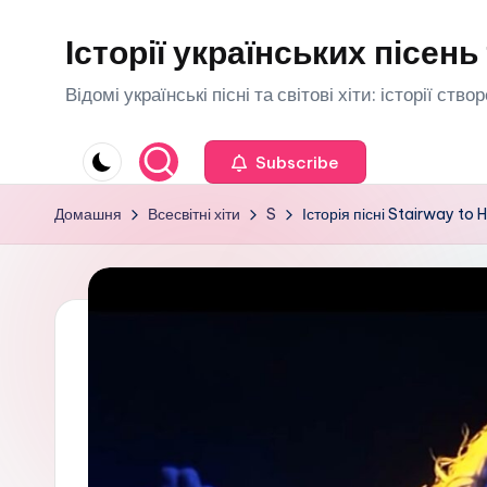
Історії українських пісень 
Перейти
до
Відомі українські пісні та світові хіти: історії ств
вмісту
Subscribe
Домашня
Всесвітні хіти
S
Історія пісні Stairway to