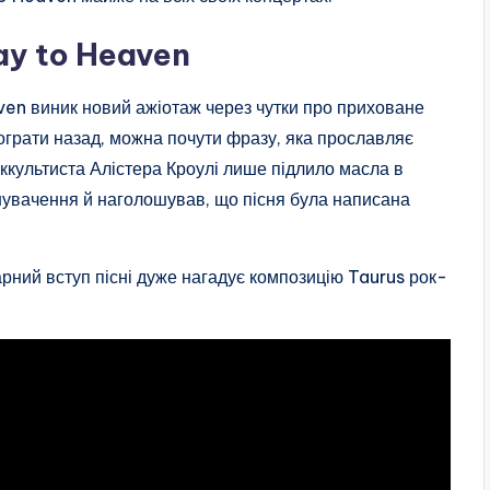
ay to Heaven
ven виник новий ажіотаж через чутки про приховане
рограти назад, можна почути фразу, яка прославляє
культиста Алістера Кроулі лише підлило масла в
инувачення й наголошував, що пісня була написана
арний вступ пісні дуже нагадує композицію Taurus рок-