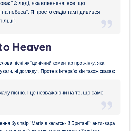
ва: “Є леді, яка впевнена: все, що
 на небеса”. Я просто сидів там і дивився
тільці”.
 to Heaven
ва пісні як “цинічний коментар про жінку, яка
уваги, ні догляду”. Проте в інтерв’ю він також сказав:
ачу пісню. І це незважаючи на те, що саме
ння був твір “Магія в кельтській Британії” антиквара