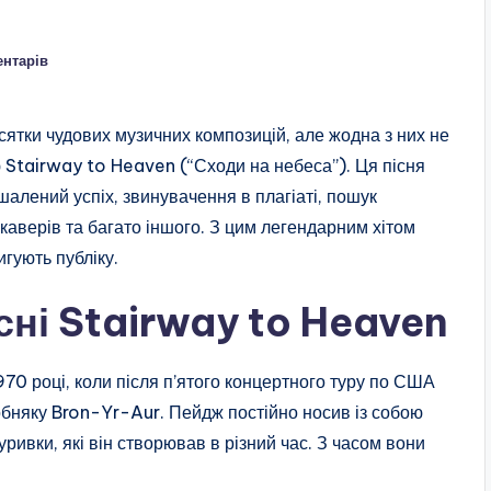
ентарів
ятки чудових музичних композицій, але жодна з них не
 Stairway to Heaven (“Сходи на небеса”). Ця пісня
шалений успіх, звинувачення в плагіаті, пошук
 каверів та багато іншого. З цим легендарним хітом
игують публіку.
існі Stairway to Heaven
70 році, коли після п’ятого концертного туру по США
бняку Bron-Yr-Aur. Пейдж постійно носив із собою
ривки, які він створював в різний час. З часом вони