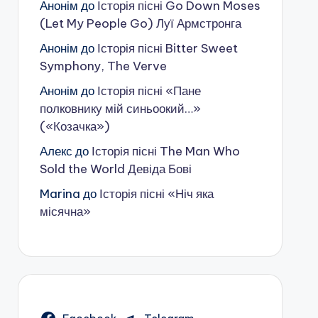
Анонім
до
Історія пісні Go Down Moses
(Let My People Go) Луї Армстронга
Анонім
до
Історія пісні Bitter Sweet
Symphony, The Verve
Анонім
до
Історія пісні «Пане
полковнику мій синьоокий…»
(«Козачка»)
Алекс
до
Історія пісні The Man Who
Sold the World Девіда Бові
Marina
до
Історія пісні «Ніч яка
місячна»