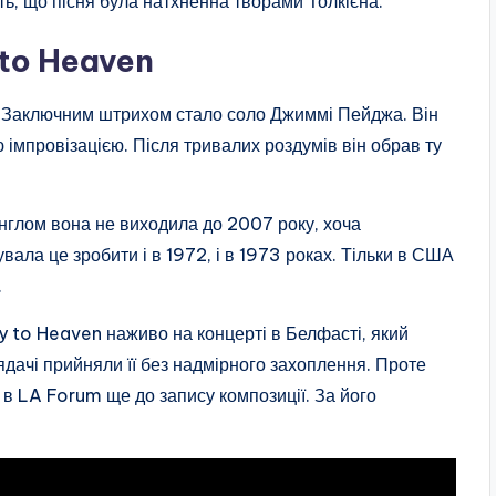
ь, що пісня була натхненна творами Толкієна.
 to Heaven
і. Заключним штрихом стало соло Джиммі Пейджа. Він
ю імпровізацією. Після тривалих роздумів він обрав ту
инглом вона не виходила до 2007 року, хоча
ала це зробити і в 1972, і в 1973 роках. Тільки в США
.
 to Heaven наживо на концерті в Белфасті, який
ядачі прийняли її без надмірного захоплення. Проте
 в LA Forum ще до запису композиції. За його