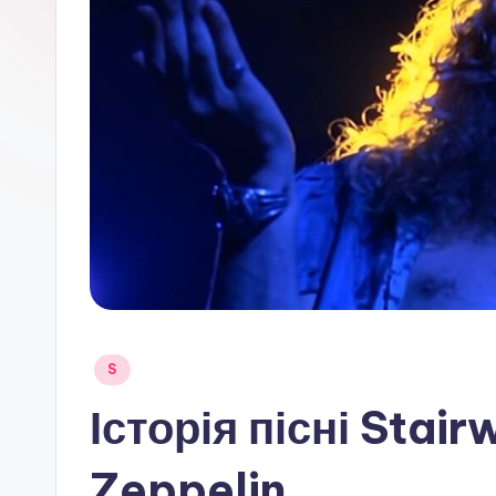
Опубліковано
S
у
Історія пісні Stai
Zeppelin