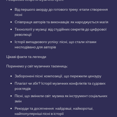
Від першого акорду до готового треку: етапи створення
пісні
Співпраця авторів та виконавців: як народжується магія
Технології у музиці: від студійних секретів до цифрової
революції
Історії випадкового успіху: пісні, що стали хітами
несподівано для авторів
Цікаві факти та легенди
Поринемо у світ музичних таємниць:
Заборонені пісні: композиції, що пережили цензуру
Плагіат чи збіг? Історії музичних конфліктів та судових
розглядів
Пісні, що змінили світ: музика як інструмент соціальних
змін
Рекорди та досягнення: найдовші, найкоротші,
найпопулярніші пісні в історії