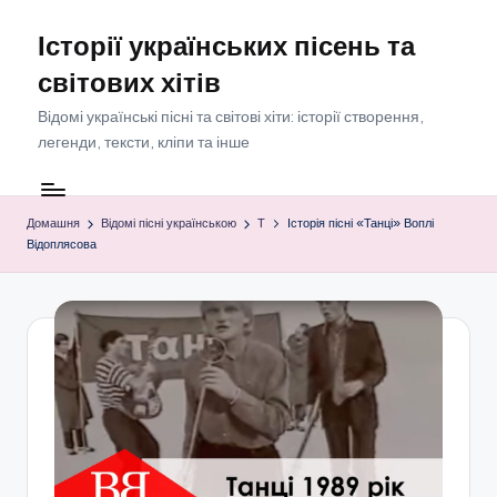
Історії українських пісень та
Перейти
до
світових хітів
вмісту
Відомі українські пісні та світові хіти: історії створення,
легенди, тексти, кліпи та інше
Домашня
Відомі пісні українською
Т
Історія пісні «Танці» Воплі
Відоплясова