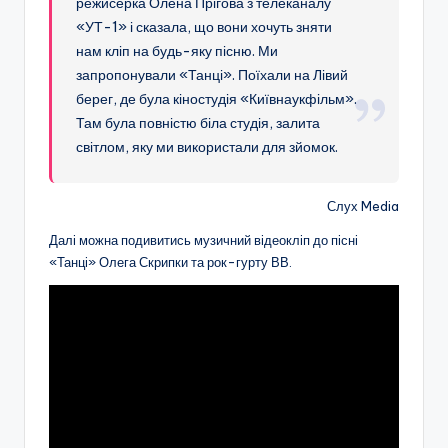
режисерка Олена Прігова з телеканалу
«УТ-1» і сказала, що вони хочуть зняти
нам кліп на будь-яку пісню. Ми
запропонували «Танці». Поїхали на Лівий
берег, де була кіностудія «Київнаукфільм».
Там була повністю біла студія, залита
світлом, яку ми використали для зйомок.
Слух Media
Далі можна подивитись музичний відеокліп до пісні
«Танці» Олега Скрипки та рок-гурту ВВ.