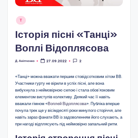
Опубліковано
Т
у
Історія пісні «Танці»
Воплі Відоплясова
Д. Аніпченко
27.09.2022
2
Опубліковано
«Танці» можна вважати першим стовідсотковим хітом ВВ.
Участники гурту не вірили в успіх пісні, але вона
вибухнула з неймовірною силою і стала обов’язковим
елементом виступів колективу. Деякий час її навіть
вважали гімном «
Воплей Відоплясова
». Публіка вперше
почула трек ще у вісімдесяті роки минулого сторіччя, але
навіть зараз фанати ВВ із задоволенням його слухають, а
при нагоді відплясують під неймовірно запальний ритм.