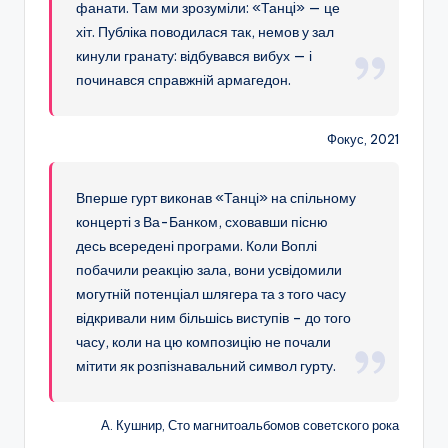
фанати. Там ми зрозуміли: «Танцi» — це
хіт. Публіка поводилася так, немов у зал
кинули гранату: відбувався вибух — і
починався справжній армагедон.
Фокус, 2021
Вперше гурт виконав «Танці» на спільному
концерті з Ва-Банком, сховавши пісню
десь всередені програми. Коли Воплі
побачили реакцію зала, вони усвідомили
могутній потенціал шлягера та з того часу
відкривали ним більшісь виступів – до того
часу, коли на цю композицію не почали
мітити як розпізнавальний символ гурту.
А. Кушнир, Сто магнитоальбомов советского рока