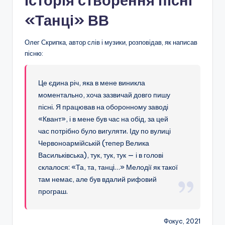
Історія створення пісні
«Танці» ВВ
Олег Скрипка, автор слів і музики, розповідав, як написав
пісню:
Це єдина річ, яка в мене виникла
моментально, хоча зазвичай довго пишу
пісні. Я працював на оборонному заводі
«Квант», і в мене був час на обід, за цей
час потрібно було вигуляти. Іду по вулиці
Червоноармійській (тепер Велика
Васильківська), тук, тук, тук — і в голові
склалося: «Та, та, танцi…» Мелодії як такої
там немає, але був вдалий рифовий
програш.
Фокуc, 2021