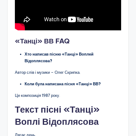
«Танці» ВВ FAQ
Хто написав пісню «Танці» Воплей
Відоплясова?
Автор слів і музики – Олег Скрипка.
Коли була написана пісня «Танці» ВВ?
Це композиція 1987 року.
Текст пісні «Танці»
Воплі Відоплясова
Лягає день.