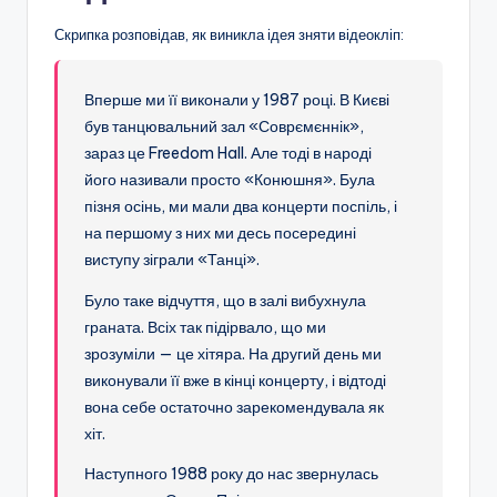
Скрипка розповідав, як виникла ідея зняти відеокліп:
Вперше ми її виконали у 1987 році. В Києві
був танцювальний зал «Соврємєннік»,
зараз це Freedom Hall. Але тоді в народі
його називали просто «Конюшня». Була
пізня осінь, ми мали два концерти поспіль, і
на першому з них ми десь посередині
виступу зіграли «Танці».
Було таке відчуття, що в залі вибухнула
граната. Всіх так підірвало, що ми
зрозуміли — це хітяра. На другий день ми
виконували її вже в кінці концерту, і відтоді
вона себе остаточно зарекомендувала як
хіт.
Наступного 1988 року до нас звернулась