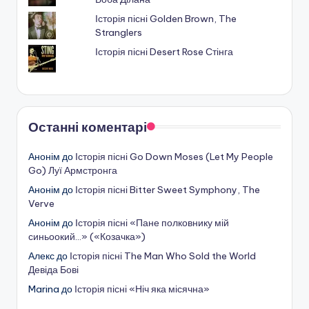
Історія пісні Golden Brown, The
Stranglers
Історія пісні Desert Rose Стінга
Останні коментарі
Анонім
до
Історія пісні Go Down Moses (Let My People
Go) Луї Армстронга
Анонім
до
Історія пісні Bitter Sweet Symphony, The
Verve
Анонім
до
Історія пісні «Пане полковнику мій
синьоокий…» («Козачка»)
Алекс
до
Історія пісні The Man Who Sold the World
Девіда Бові
Marina
до
Історія пісні «Ніч яка місячна»