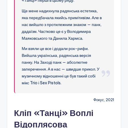
«Танці» перші в цьому ряду.
Ще мене надихнула радянська естетика,
яка передбачала якийсь примітивізм. Але в
нас вийшло з протилежним знаком — панк,
дадаїзм. Частково це є у Володимира
Маяковського та Данила Хармса.
Ми взяли це все і додали рок-рифи.
Вийшла українська, радянська версія
панку. На Заході панк — абсолютне
заперечення. А в нас — швидше прикол. У
музичному відношенні це був такий собі
мікс Trio і Sex Pistols.
Фокус, 2021
Кліп «Танці» Воплі
Відоплясова