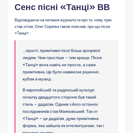
Сенс пісні «Танці» ВВ
Відповідаючи на питання журналіста про те, чому трек
став хітом, Олег Скрипка також пояснив, про що пісня
«Танці»:
…прості, примітивні пісні більш зрозумілі
людям. Чим простіше – тим краще. Пісня
«Танці» вона навіть не проста, а саме
примітивна. Це було навмисне рішення,
кубізм в музиці.
В європейській та радянській культурі
початку двадцятого сторіччя був такий
стиль – дадаїзм. Одним з його останніх
послідовників став Маяковський. Так от
«Танці» – це дадаїзм, дуже примітивна
форма, яка зайшла як інтелектуалам, так і
простим людям.