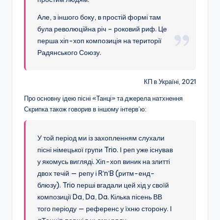
Але, з іншого боку, в простій формі там
була революційна річ – роковий риф. Це
перша хіп-хоп композиція на території
Радянського Союзу.
КП в Україні, 2021
Про основну ідею пісні «Танці» та джерела натхнення
Скрипка також говорив в іншому інтерв’ю:
У той період ми із захопленням слухали
пісні німецької групи Trio. І реп уже існував
у якомусь вигляді. Хіп-хоп виник на злитті
двох течій — репу і RʼnʼB (ритм-енд-
блюзу). Trio перші вгадали цей хід у своїй
композиції Da, Da, Da. Кілька пісень ВВ
того періоду — референс у їхню сторону. І