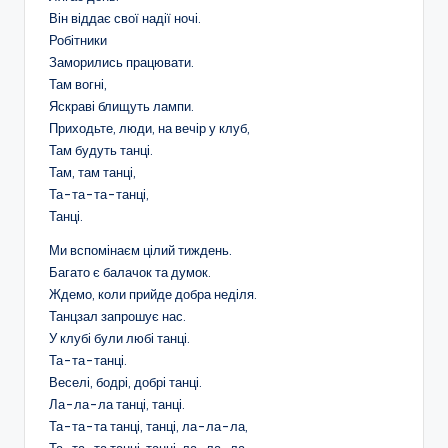
Він віддає свої надії ночі.
Робітники
Заморились працювати.
Там вогні,
Яскраві блищуть лампи.
Приходьте, люди, на вечір у клуб,
Там будуть танці.
Там, там танці,
Та-та-та-танці,
Танці.
Ми вспомінаєм цілий тиждень.
Багато є балачок та думок.
Ждемо, коли прийде добра неділя.
Танцзал запрошує нас.
У клубі були любі танці.
Та-та-танці.
Веселі, бодрі, добрі танці.
Ла-ла-ла танці, танці.
Та-та-та танці, танці, ла-ла-ла,
Та-та-та танці, танці, ла-ла-ла.