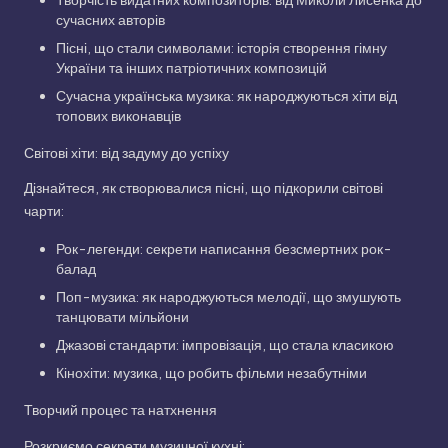
сучасних авторів
Пісні, що стали символами: історія створення гімну
України та інших патріотичних композицій
Сучасна українська музика: як народжуються хіти від
топових виконавців
Світові хіти: від задуму до успіху
Дізнайтеся, як створювалися пісні, що підкорили світові
чарти:
Рок-легенди: секрети написання безсмертних рок-
балад
Поп-музика: як народжуються мелодії, що змушують
танцювати мільйони
Джазові стандарти: імпровізація, що стала класикою
Кінохіти: музика, що робить фільми незабутніми
Творчий процес та натхнення
Розкриємо секрети музичної кухні: