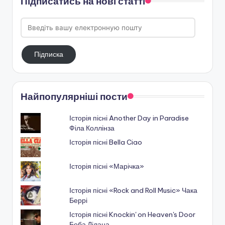
Підписатись на нові статті
Введіть
вашу
електронную
Підписка
пошту
Найпопулярніші пости
Історія пісні Another Day in Paradise
Філа Коллінза
Історія пісні Bella Ciao
Історія пісні «Марічка»
Історія пісні «Rock and Roll Music» Чака
Беррі
Історія пісні Knockin' on Heaven's Door
Боба Ділана