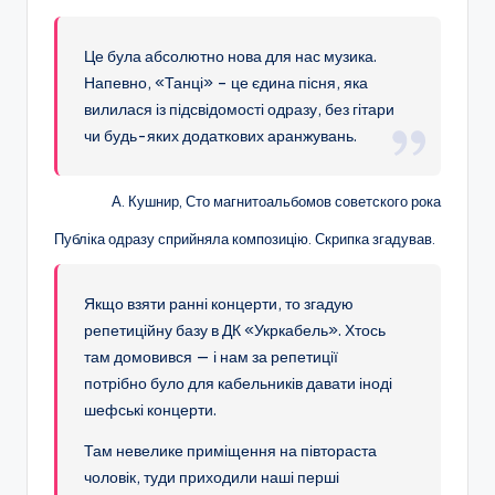
Це була абсолютно нова для нас музика.
Напевно, «Танці» – це єдина пісня, яка
вилилася із підсвідомості одразу, без гітари
чи будь-яких додаткових аранжувань.
А. Кушнир, Сто магнитоальбомов советского рока
Публіка одразу сприйняла композицію. Скрипка згадував.
Якщо взяти ранні концерти, то згадую
репетиційну базу в ДК «Укркабель». Хтось
там домовився — і нам за репетиції
потрібно було для кабельників давати іноді
шефські концерти.
Там невелике приміщення на півтораста
чоловік, туди приходили наші перші