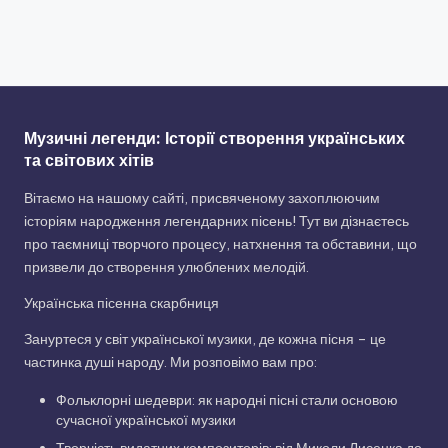
Музичні легенди: Історії створення українських
та світових хітів
Вітаємо на нашому сайті, присвяченому захоплюючим
історіям народження легендарних пісень! Тут ви дізнаєтесь
про таємниці творчого процесу, натхнення та обставини, що
призвели до створення улюблених мелодій.
Українська пісенна скарбниця
Зануртеся у світ української музики, де кожна пісня – це
частинка душі народу. Ми розповімо вам про:
Фольклорні шедеври: як народні пісні стали основою
сучасної української музики
Творчість видатних композиторів: від Миколи Лисенка до