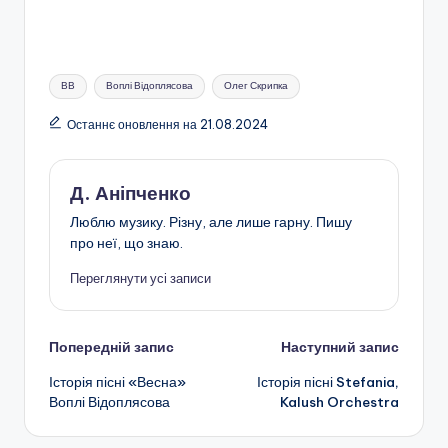
Позначки:
ВВ
Воплі Відоплясова
Олег Скрипка
Останнє оновлення на 21.08.2024
Д. Аніпченко
Люблю музику. Різну, але лише гарну. Пишу
про неї, що знаю.
Переглянути усі записи
Навігація
Попередній запис
Наступний запис
Історія пісні «Весна»
Історія пісні Stefania,
по
Воплі Відоплясова
Kalush Orchestra
запису