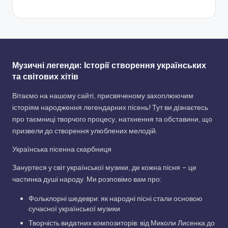
Музичні легенди: Історії створення українських
та світових хітів
Вітаємо на нашому сайті, присвяченому захоплюючим
історіям народження легендарних пісень! Тут ви дізнаєтесь
про таємниці творчого процесу, натхнення та обставини, що
призвели до створення улюблених мелодій.
Українська пісенна скарбниця
Зануртеся у світ української музики, де кожна пісня – це
частинка душі народу. Ми розповімо вам про:
Фольклорні шедеври: як народні пісні стали основою
сучасної української музики
Творчість видатних композиторів: від Миколи Лисенка до