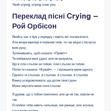
Yeah crying, crying, over you
Переклад пісні Crying —
Рой Орбісон
Якийсь час я був у порядку і навіть міг посміхатися,
Але вчора ввечері я побачив тебе, ти так міцно стиснула
мою руку,
Зупинившись, щоб сказати: «Привіт»
Ти побажала мені удачі, але не розуміла,
Що я ллю сльози за тобою, ллю сльози за тобою
Потім ти сказала: «Бувай», — і залишила мене одного,
Одного і в сльозах, в сльозах, в сльозах, в сльозах
Важко усвідомлювати, що дотик твоєї руки
Може змусити мене лити сльози
Я думав, що з тобою покінчено, але це не так, зовсім не
так
Я люблю тебе навіть сильніше, ніж раніше, але, кохана,
що я можу вдіяти,