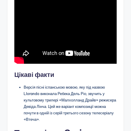
Цікаві факти
Версія пісні іспанською мовою, яку під назвою
Llorando виконала Ребека Дель Ріо, звучить у
культовому трилері «Малхолланд Драйв» режисера
Девіда Лінча. Цей же варіант композиції можна
почути в одній із серій третього сезону телесеріалу
«Втеча».