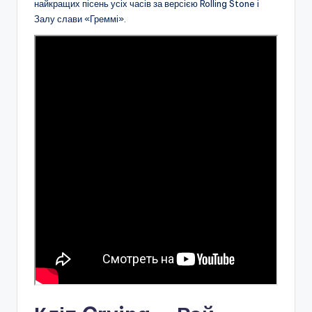
найкращих пісень усіх часів за версією Rolling Stone і
Залу слави «Греммі».