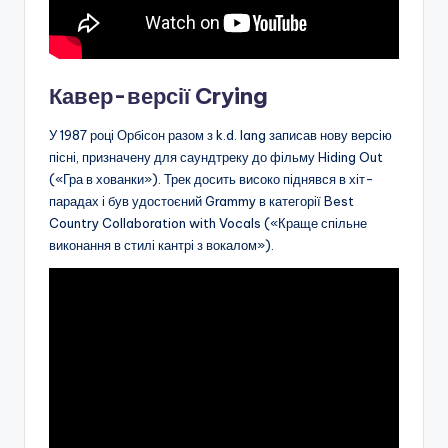
Кавер-версії Crying
У 1987 році Орбісон разом з k.d. lang записав нову версію
пісні, призначену для саундтреку до фільму Hiding Out
(«Гра в хованки»). Трек досить високо піднявся в хіт-
парадах і був удостоєний Grammy в категорії Best
Country Collaboration with Vocals («Краще спільне
виконання в стилі кантрі з вокалом»).