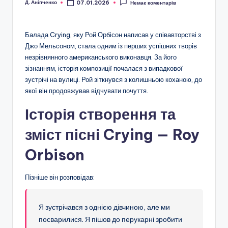
Д. Аніпченко
07.01.2026
Немає коментарів
Опубліковано
Балада Crying, яку Рой Орбісон написав у співавторстві з
Джо Мельсоном, стала одним із перших успішних творів
незрівнянного американського виконавця. За його
зізнанням, історія композиції почалася з випадкової
зустрічі на вулиці. Рой зіткнувся з колишньою коханою, до
якої він продовжував відчувати почуття.
Історія створення та
зміст пісні Crying — Roy
Orbison
Пізніше він розповідав:
Я зустрічався з однією дівчиною, але ми
посварилися. Я пішов до перукарні зробити