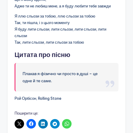
Адже ти не любиш мене, а я буду любити тебе завжди
Я ллю сльози за тобою, ллю сльози за тобою
Так, ти пішла, і з цього моменту
Я буду лити сльози, лити сльози, лити сльози, лити
сльози
Так, лити сльози, лити сльози за тобою
Цитата про пісню
Плакав я фізично чи просто в душі – це
одне й те саме.
Рой Орбісон, Rolling Stone
Поширити це: