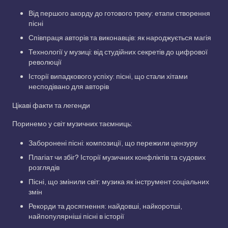
Від першого акорду до готового треку: етапи створення
пісні
Співпраця авторів та виконавців: як народжується магія
Технології у музиці: від студійних секретів до цифрової
революції
Історії випадкового успіху: пісні, що стали хітами
несподівано для авторів
Цікаві факти та легенди
Поринемо у світ музичних таємниць:
Заборонені пісні: композиції, що пережили цензуру
Плагіат чи збіг? Історії музичних конфліктів та судових
розглядів
Пісні, що змінили світ: музика як інструмент соціальних
змін
Рекорди та досягнення: найдовші, найкоротші,
найпопулярніші пісні в історії