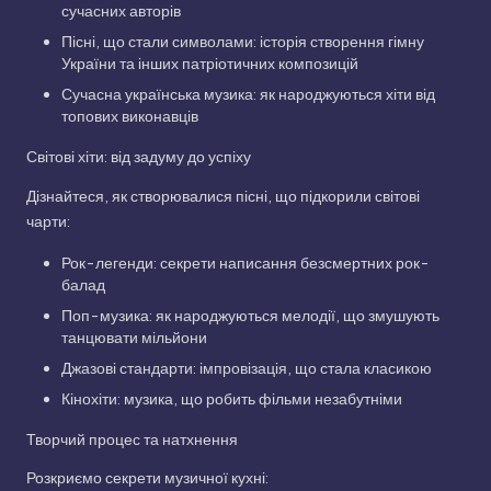
сучасних авторів
Пісні, що стали символами: історія створення гімну
України та інших патріотичних композицій
Сучасна українська музика: як народжуються хіти від
топових виконавців
Світові хіти: від задуму до успіху
Дізнайтеся, як створювалися пісні, що підкорили світові
чарти:
Рок-легенди: секрети написання безсмертних рок-
балад
Поп-музика: як народжуються мелодії, що змушують
танцювати мільйони
Джазові стандарти: імпровізація, що стала класикою
Кінохіти: музика, що робить фільми незабутніми
Творчий процес та натхнення
Розкриємо секрети музичної кухні: