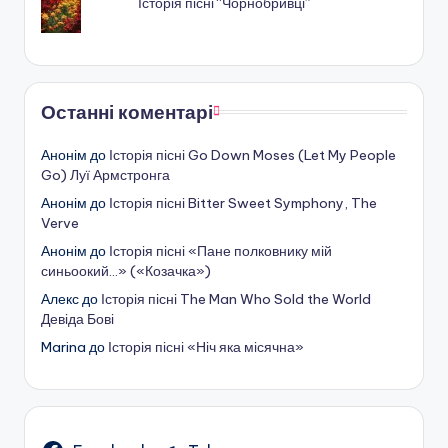
Історія пісні “Чорнобривці”
Останні коментарі
Анонім
до
Історія пісні Go Down Moses (Let My People
Go) Луї Армстронга
Анонім
до
Історія пісні Bitter Sweet Symphony, The
Verve
Анонім
до
Історія пісні «Пане полковнику мій
синьоокий…» («Козачка»)
Алекс
до
Історія пісні The Man Who Sold the World
Девіда Бові
Marina
до
Історія пісні «Ніч яка місячна»