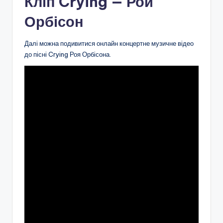
Кліп Crying — Рой
Орбісон
Далі можна подивитися онлайн концертне музичне відео
до пісні Crying Роя Орбісона.