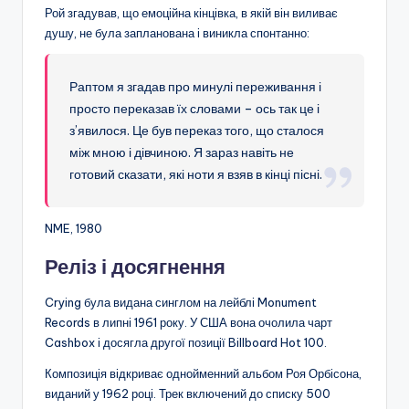
Рой згадував, що емоційна кінцівка, в якій він виливає
душу, не була запланована і виникла спонтанно:
Раптом я згадав про минулі переживання і
просто переказав їх словами – ось так це і
з’явилося. Це був переказ того, що сталося
між мною і дівчиною. Я зараз навіть не
готовий сказати, які ноти я взяв в кінці пісні.
NME, 1980
Реліз і досягнення
Crying була видана синглом на лейблі Monument
Records в липні 1961 року. У США вона очолила чарт
Cashbox і досягла другої позиції Billboard Hot 100.
Композиція відкриває однойменний альбом Роя Орбісона,
виданий у 1962 році. Трек включений до списку 500