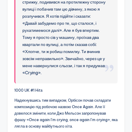
стрижку, подивився на протилежну сторону
вулиці і побачив там цю дівчину, з якою я
розлучився. Я хотів підійти і сказати:
«Давай забудемо про те, що сталося, і
рухатимемося далі». Але я був впертим.
Тому я просто сів у машину, проїхав два
квартали по вулиці, а потім сказав собі:
«Хлопче, ти ж робиш помилку. Ти вчинив
зовсім неправильно». Звичайно, через це у
мене навернулися сльози, і так я придумав
«Crying».
1000 UK #1 Hits
Надихнувшись тим випадком, Орбісон почав складати
композицію під робочою назвою Once Again. Але її
довелося змінити, коли Джо Мельсон запропонував
фразу «Once again I’m crying, once again I’m crying», яка
лягла в основу майбутнього хіта.