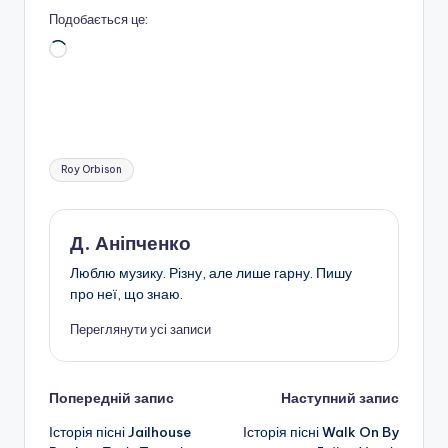
Подобається це:
Завантаження…
Позначки:
Roy Orbison
Д. Аніпченко
Люблю музику. Різну, але лише гарну. Пишу
про неї, що знаю.
Переглянути усі записи
Навігація
Попередній запис
Наступний запис
Історія пісні Jailhouse
Історія пісні Walk On By
по