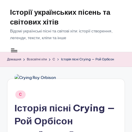
Історії українських пісень та
Перейти
до
світових хітів
вмісту
Відомі українські пісні та світові хіти: історії створення,
легенди, тексти, кліпи та інше
Домашня
Всесвітні хіти
C
Історія пісні Crying — Рой Орбісон
Опубліковано
C
у
Історія пісні Crying —
Рой Орбісон