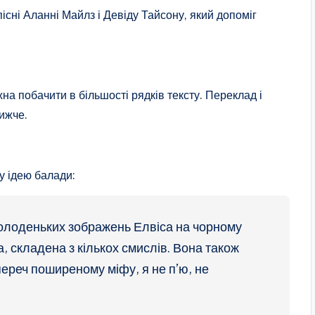
існі Аланні Майлз і Девіду Тайсону, який допоміг
жна побачити в більшості рядків тексту. Переклад і
нижче.
у ідею балади:
солоденьких зображень Елвіса на чорному
а, складена з кількох смислів. Вона також
переч поширеному міфу, я не п’ю, не