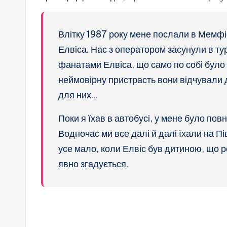
Влітку 1987 року мене послали в Мемфі
Елвіса. Нас з оператором засунули в ту
фанатами Елвіса, що само по собі було
неймовірну пристрасть вони відчували д
для них…
Поки я їхав в автобусі, у мене було пов
Водночас ми все далі й далі їхали на Пі
усе мало, коли Елвіс був дитиною, що ро
явно згадується.