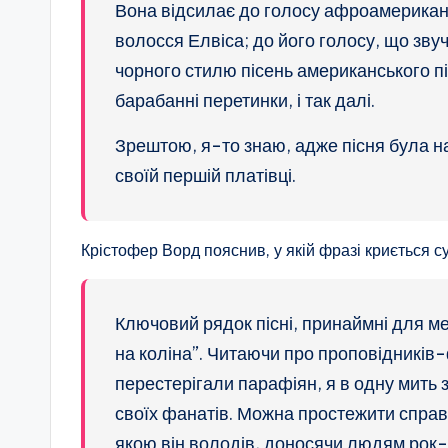
Вона відсилає до голосу афроамериканц
волосся Елвіса; до його голосу, що зву
чорного стилю пісень американського пі
барабанні перетинки, і так далі.
Зрештою, я-то знаю, адже пісня була н
своїй першій платівці.
Крістофер Ворд пояснив, у якій фразі криється су
Ключовий рядок пісні, принаймні для мен
на коліна”. Читаючи про проповідників-ф
перестерігали парафіян, я в одну мить 
своїх фанатів. Можна простежити справ
якою він володів, доносячи людям рок