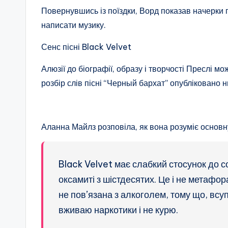
Повернувшись із поїздки, Ворд показав начерки п
написати музику.
Сенс пісні Black Velvet
Алюзії до біографії, образу і творчості Преслі мо
розбір слів пісні “Черный бархат” опубліковано 
Аланна Майлз розповіла, як вона розуміє основн
Black Velvet має слабкий стосунок до 
оксамиті з шістдесятих. Це і не метафор
не пов’язана з алкоголем, тому що, всу
вживаю наркотики і не курю.