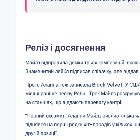
Реліз і досягнення
Майлз відправила демки трьох композицій, включ
Знаменитий лейбл підписав співачку, але віддав т
Проте Аланна теж записала Black Velvet. У США 
місяці раніше релізу Робін. Трек Майлз розкручув
на станціях, що віддають перевагу кантрі.
“Чорний оксамит” Аланни Майлз очолив кілька чар
піднявся на перші рядки хіт-парадів у кількох ін
другій позиції.