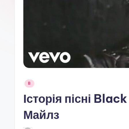
Опубліковано
B
у
Історія пісні Blac
Майлз