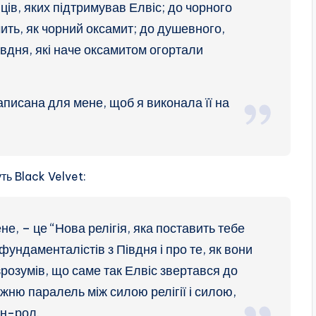
ів, яких підтримував Елвіс; до чорного
чить, як чорний оксамит; до душевного,
вдня, які наче оксамитом огортали
аписана для мене, щоб я виконала її на
ть Black Velvet:
е, – це “Нова релігія, яка поставить тебе
ундаменталістів з Півдня і про те, як вони
зрозумів, що саме так Елвіс звертався до
жню паралель між силою релігії і силою,
-н-рол.