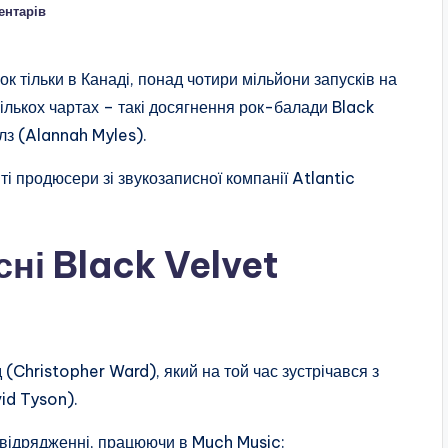
ентарів
 тільки в Канаді, понад чотири мільйони запусків на
кількох чартах – такі досягнення рок-балади Black
лз (Alannah Myles).
ті продюсери зі звукозаписної компанії Atlantic
сні Black Velvet
(Christopher Ward), який на той час зустрічався з
id Tyson).
 відрядженні, працюючи в Much Music: