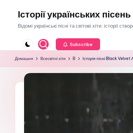
Історії українських пісень 
Перейти
до
Відомі українські пісні та світові хіти: історії ств
вмісту
Subscribe
Домашня
Всесвітні хіти
B
Історія пісні Black Velve