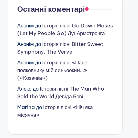
Останні коментарі
Анонім
до
Історія пісні Go Down Moses
(Let My People Go) Луї Армстронга
Анонім
до
Історія пісні Bitter Sweet
Symphony, The Verve
Анонім
до
Історія пісні «Пане
полковнику мій синьоокий…»
(«Козачка»)
Алекс
до
Історія пісні The Man Who
Sold the World Девіда Бові
Marina
до
Історія пісні «Ніч яка
місячна»