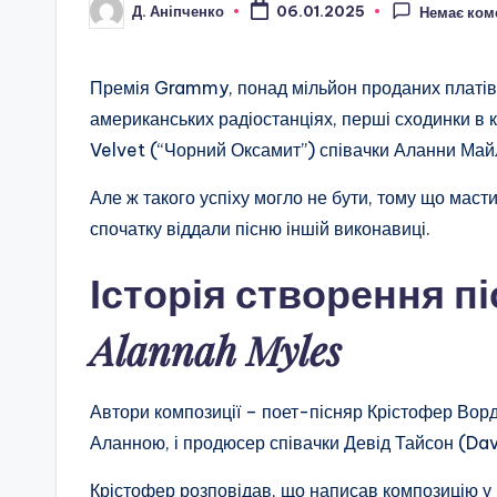
Д. Аніпченко
06.01.2025
Немає ком
Опубліковано
Премія Grammy, понад мільйон проданих платівок
американських радіостанціях, перші сходинки в 
Velvet (“Чорний Оксамит”) співачки Аланни Май
Але ж такого успіху могло не бути, тому що масти
спочатку віддали пісню іншій виконавиці.
Історія створення пі
Alannah Myles
Автори композиції – поет-пісняр Крістофер Ворд 
Аланною, і продюсер співачки Девід Тайсон (Dav
Крістофер розповідав, що написав композицію у