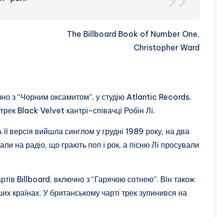
The Billboard Book of Number One,
Christopher Ward
но з “Чорним оксамитом”, у студію Atlantic Records.
рек Black Velvet кантрі-співачці Робін Лі.
її версія вийшла синглом у грудні 1989 року, на два
али на радіо, що грають поп і рок, а пісню Лі просували
тів Billboard, включно з “Гарячою сотнею”. Він також
ших країнах. У британському чарті трек зупинився на