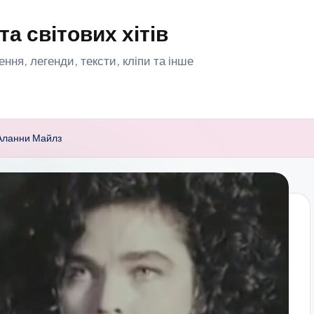
та світових хітів
орення, легенди, тексти, кліпи та інше
t Аланни Майлз