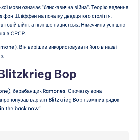
цької мови означає “блискавична війна”. Теорію ведення
 фон Шліффен на початку двадцятого століття.
вітовій війні, а пізніше нацистська Німеччина успішно
ння в СРСР.
mone). Він вирішив використовувати його в назві
s.
 Blitzkrieg Bop
ne), барабанщик Ramones. Спочатку вона
пропонував варіант Blitzkrieg Bop і замінив рядок
in the back now”.