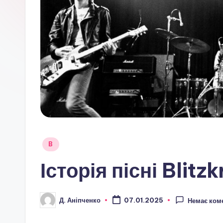
Опубліковано
B
у
Історія пісні Blit
Д. Аніпченко
07.01.2025
Немає ком
Опубліковано