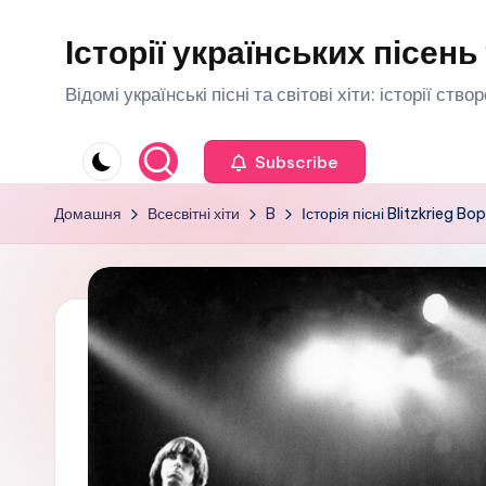
Історії українських пісень 
Перейти
до
Відомі українські пісні та світові хіти: історії ств
вмісту
Subscribe
Домашня
Всесвітні хіти
B
Історія пісні Blitzkrieg B