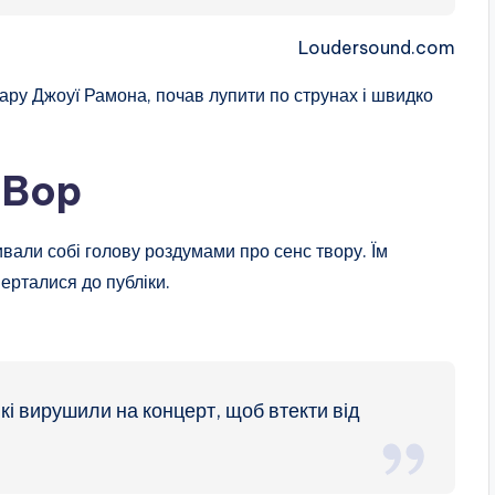
Loudersound.com
тару Джоуї Рамона, почав лупити по струнах і швидко
g Bop
вали собі голову роздумами про сенс твору. Їм
ерталися до публіки.
 які вирушили на концерт, щоб втекти від