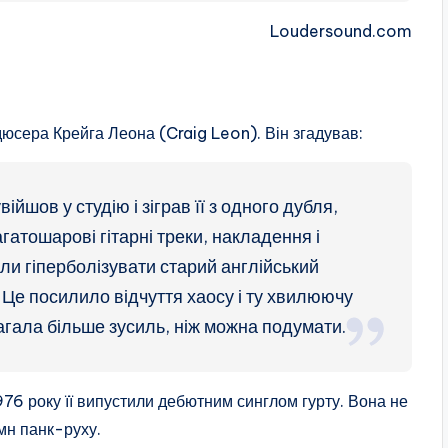
Loudersound.com
дюсера Крейга Леона (Craig Leon). Він згадував:
йшов у студію і зіграв її з одного дубля,
гатошарові гітарні треки, накладення і
ли гіперболізувати старий англійський
. Це посилило відчуття хаосу і ту хвилюючу
агала більше зусиль, ніж можна подумати.
76 року її випустили дебютним синглом гурту. Вона не
імн панк-руху.