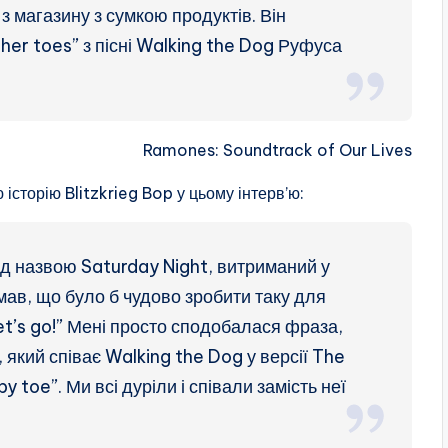
 магазину з сумкою продуктів. Він
her toes” з пісні Walking the Dog Руфуса
Ramones: Soundtrack of Our Lives
сторію Blitzkrieg Bop у цьому інтерв’ю:
 під назвою Saturday Night, витриманий у
умав, що було б чудово зробити таку для
et’s go!” Мені просто сподобалася фраза,
який співає Walking the Dog у версії The
py toe”. Ми всі дуріли і співали замість неї