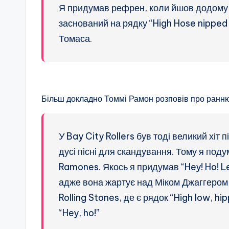
Я придумав рефрен, коли йшов додому з
заснований на рядку “High Hose nipped 
Томаса.
Більш докладно Томмі Рамон розповів про ранню і
У Bay City Rollers був тоді великий хіт
дусі пісні для скандування. Тому я под
Ramones. Якось я придумав “Hey! Ho! L
адже вона жартує над Міком Джаггером, 
Rolling Stones, де є рядок “High low, hip
“Hey, ho!”