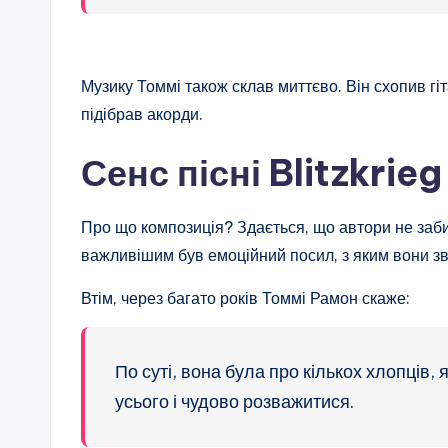
Музику Томмі також склав миттєво. Він схопив гі
підібрав акорди.
Сенс пісні Blitzkrie
Про що композиція? Здається, що автори не заби
важливішим був емоційний посил, з яким вони зв
Втім, через багато років Томмі Рамон скаже:
По суті, вона була про кількох хлопців,
усього і чудово розважитися.