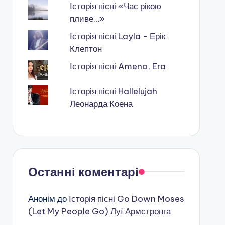
Історія пісні «Час рікою
пливе…»
Історія пісні Layla - Ерік
Клептон
Історія пісні Ameno, Era
Історія пісні Hallelujah
Леонарда Коена
Останні коментарі
Анонім
до
Історія пісні Go Down Moses
(Let My People Go) Луї Армстронга