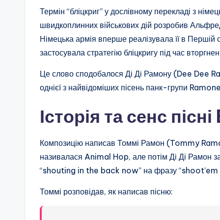
Термін “бліцкриг” у дослівному перекладі з німе
швидкоплинних військових дій розробив Альфред
Німецька армія вперше реалізувала її в Першій с
застосувала стратегію бліцкригу під час вторгне
Це слово сподобалося Ді Ді Рамону (Dee Dee Ra
однієї з найвідоміших пісень панк-групи Ramone
Історія та сенс пісні
Композицію написав Томмі Рамон (Tommy Ramo
називалася Animal Hop, але потім Ді Ді Рамон за
“shouting in the back now” на фразу “shoot’em 
Томмі розповідав, як написав пісню: