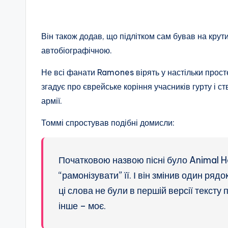
Він також додав, що підлітком сам бував на кру
автобіографічною.
Не всі фанати Ramones вірять у настільки просте
згадує про єврейське коріння учасників гурту і ст
армії.
Томмі спростував подібні домисли:
Початковою назвою пісні було Animal Hop
“рамонізувати” її. І він змінив один ряд
ці слова не були в першій версії тексту п
інше – моє.