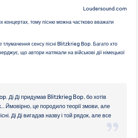
Loudersound.com
тих концертах, тому пісню можна частково вважати
 тлумачення сенсу пісні Blitzkrieg Bop. Багато хто
верджує, що автори натякали на військові дії німецької
. Ді Ді придумав Blitzkrieg Bop, бо хотів
ок… Ймовірно, це породило теорії змови, але
існі. Ді Ді вигадав назву і той рядок, але все