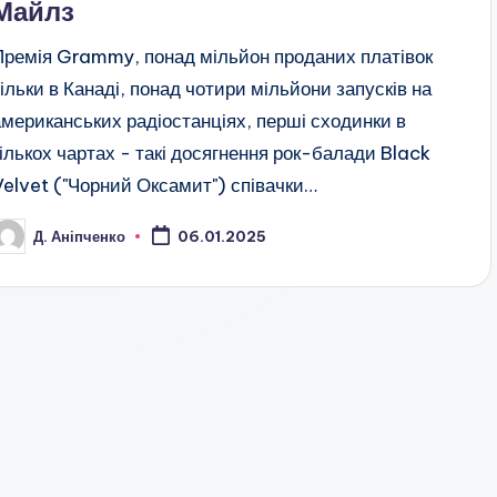
Майлз
Премія Grammy, понад мільйон проданих платівок
тільки в Канаді, понад чотири мільйони запусків на
американських радіостанціях, перші сходинки в
кількох чартах - такі досягнення рок-балади Black
Velvet ("Чорний Оксамит") співачки…
Д. Аніпченко
06.01.2025
публіковано