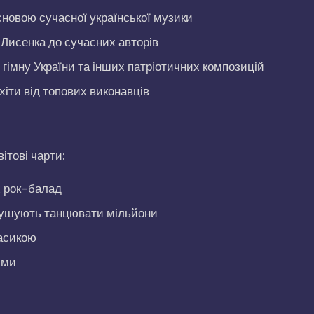
сновою сучасної української музики
 Лисенка до сучасних авторів
 гімну України та інших патріотичних композицій
хіти від топових виконавців
ітові чарти:
х рок-балад
мушують танцювати мільйони
ласикою
іми