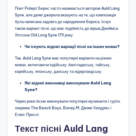
Поет Роберт Бернс часто називається автором Auld Lang
Syne, але деякі джерела вказують на те, що композиція
була написана задовго до народження Бернса. Існує
також варіант пісні, що має подібність до вірша Джеймса
Уотсона Old Long Syne 1711 року.
Чи існують відомі варіації пісні на інших мовах?
Так, Auld Lang Syne має популярні варіанти на різних
мовах, включаючи індійську, бангладеську, тайську,
корейську, японську, данську та нідерландську.
Які відомі виконавці виконували Auld Lang
Syne?
Через роки пісню виконували популярні музиканти і гурти,
зокрема The Beach Boys, Boney M, Джимі Хендрікс і
Елвіс Преслі.
Текст пісні Auld Lang