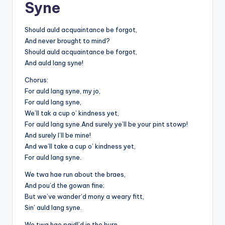
Syne
Should auld acquaintance be forgot,
And never brought to mind?
Should auld acquaintance be forgot,
And auld lang syne!
Chorus:
For auld lang syne, my jo,
For auld lang syne,
We’ll tak a cup o’ kindness yet,
For auld lang syne.And surely ye’ll be your pint stowp!
And surely I’ll be mine!
And we’ll take a cup o’ kindness yet,
For auld lang syne.
We twa hae run about the braes,
And pou’d the gowan fine;
But we’ve wander’d mony a weary fitt,
Sin’ auld lang syne.
We twa hae paidl’d in the burn,