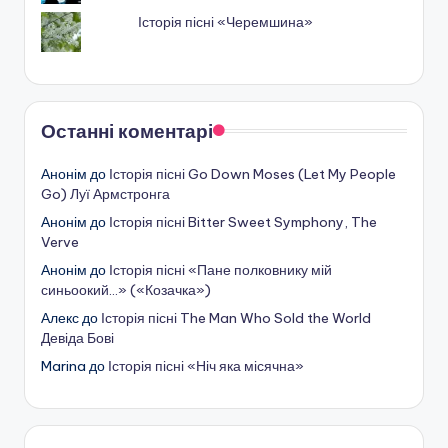
Історія пісні «Черемшина»
Останні коментарі
Анонім
до
Історія пісні Go Down Moses (Let My People
Go) Луї Армстронга
Анонім
до
Історія пісні Bitter Sweet Symphony, The
Verve
Анонім
до
Історія пісні «Пане полковнику мій
синьоокий…» («Козачка»)
Алекс
до
Історія пісні The Man Who Sold the World
Девіда Бові
Marina
до
Історія пісні «Ніч яка місячна»