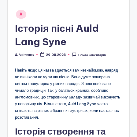
Опубліковано
A
у
Історія пісні Auld
Lang Syne
Д. Аніпченко
29.08.2023
Немає коментарів
Опубліковано
Навіть якщо ця назва здається вам незнайомою, навряд
чи ви ніколи не чули цю пісню. Вона дуже поширена
світом і популярна у різних народів. З нею пов’язано
чимало традицій. Так, у багатьох країнах, особливо
англомовних, цю старовинну баладу зазвичай виконують
у новорічну ніч. Більше того, Auld Lang Syne часто
співають на різних зібраннях і зустрічах, коли настає час
розставання.
Історія створення та