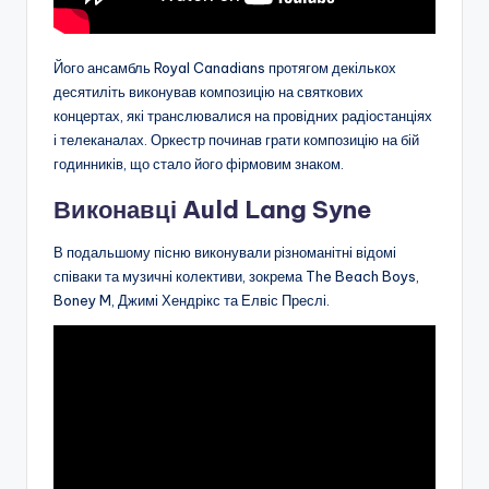
Його ансамбль Royal Canadians протягом декількох
десятиліть виконував композицію на святкових
концертах, які транслювалися на провідних радіостанціях
і телеканалах. Оркестр починав грати композицію на бій
годинників, що стало його фірмовим знаком.
Виконавці Auld Lang Syne
В подальшому пісню виконували різноманітні відомі
співаки та музичні колективи, зокрема The Beach Boys,
Boney M, Джимі Хендрікс та Елвіс Преслі.