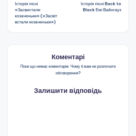
Історія пісні
Історія пісні Back to
по
«Засвистали
Black Емі Вайнгауз
козаченьки» («Засвіт
запису
встали козаченьки»)
Коментарі
Поки що немає коментарів. Чому б вам не розпочати
обговорення?
Залишити відповідь