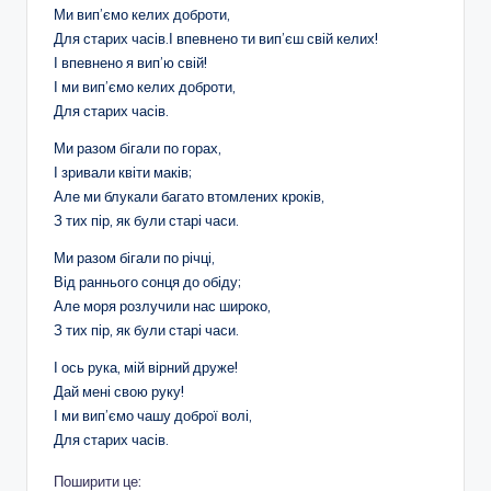
Ми вип’ємо келих доброти,
Для старих часів.І впевнено ти вип’єш свій келих!
І впевнено я вип’ю свій!
І ми вип’ємо келих доброти,
Для старих часів.
Ми разом бігали по горах,
І зривали квіти маків;
Але ми блукали багато втомлених кроків,
З тих пір, як були старі часи.
Ми разом бігали по річці,
Від раннього сонця до обіду;
Але моря розлучили нас широко,
З тих пір, як були старі часи.
І ось рука, мій вірний друже!
Дай мені свою руку!
І ми вип’ємо чашу доброї волі,
Для старих часів.
Поширити це: