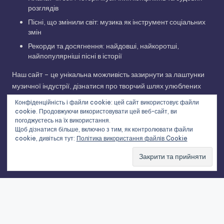
розглядів
Пісні, що змінили світ: музика як інструмент соціальних
змін
Рекорди та досягнення: найдовші, найкоротші,
найпопулярніші пісні в історії
Наш сайт – це унікальна можливість зазирнути за лаштунки
музичної індустрії, дізнатися про творчий шлях улюблених
виконавців та відкрити для себе нові грані улюблених
Конфіденційність і файли cookie: цей сайт використовує файли
композицій. Приєднуйтесь до нашої музичної подорожі!
cookie. Продовжуючи використовувати цей веб-сайт, ви
погоджуєтесь на їх використання.
Щоб дізнатися більше, включно з тим, як контролювати файли
cookie, дивіться тут:
Політика використання файлів Cookie
Copyright 2026 —
Історії українських пісень та світових
хітів
. All rights reserved.
Bloghash WordPress Theme