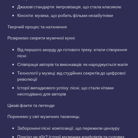
Джазові стандарти: імпровізація, що стала класикою
Кінохіти: музика, що робить фільми незабутніми
Творчий процес та натхнення
Розкриємо секрети музичної кухні:
Від першого акорду до готового треку: етапи створення
пісні
Співпраця авторів та виконавців: як народжується магія
Технології у музиці: від студійних секретів до цифрової
революції
Історії випадкового успіху: пісні, що стали хітами
несподівано для авторів
Цікаві факти та легенди
Поринемо у світ музичних таємниць:
Заборонені пісні: композиції, що пережили цензуру
Плагіат чи збіг? Історії музичних конфліктів та судових