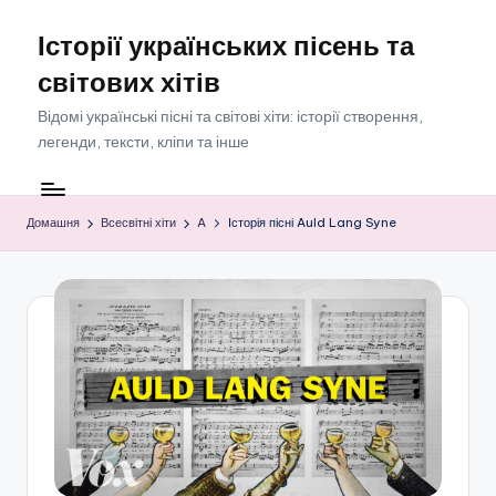
Історії українських пісень та
Перейти
до
світових хітів
вмісту
Відомі українські пісні та світові хіти: історії створення,
легенди, тексти, кліпи та інше
Домашня
Всесвітні хіти
A
Історія пісні Auld Lang Syne