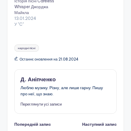
Історія пісні Careless
Whisper Джорджа
Майкла
13.01.2024
У "C"
Позначки:
народні пісні
Останнє оновлення на 21.08.2024
Д. Аніпченко
Люблю музику. Різну, але лише гарну. Пишу
про неї, що знаю.
Переглянути усі записи
Навігація
Попередній запис
Наступний запис