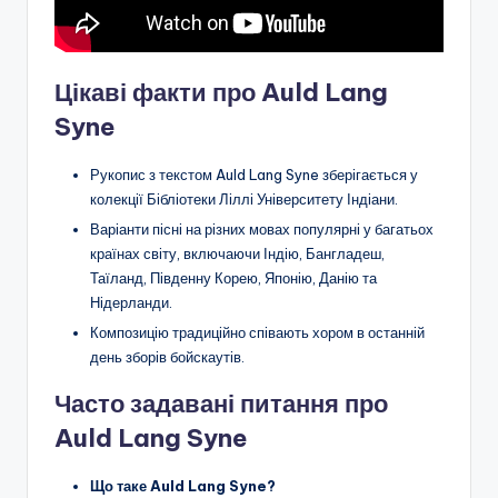
Цікаві факти про Auld Lang
Syne
Рукопис з текстом Auld Lang Syne зберігається у
колекції Бібліотеки Ліллі Університету Індіани.
Варіанти пісні на різних мовах популярні у багатьох
країнах світу, включаючи Індію, Бангладеш,
Таїланд, Південну Корею, Японію, Данію та
Нідерланди.
Композицію традиційно співають хором в останній
день зборів бойскаутів.
Часто задавані питання про
Auld Lang Syne
Що таке Auld Lang Syne?