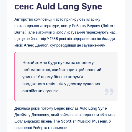
сенс Auld Lang Syne
Авторство композиції часто приписують класику
шотландської літератури, поету Роберту Бернсу (Robert
Burns), але витримки з його листування переконують нас,
що це не його твір.У 1788 році він відправив копію балади
місіс Агнес Данлоп, супроводивши це зауваженням:
Нехай земля буде пухом натхненому
небом поетові, який створив цей славний
уривок! У ньому більше полум’я
вродженого генія, ніж у десятку сучасних
англійських гульвіс.
Декілька років потому Бернс вислав Auld Lang Syne
Джеймсу Джонсону, який займався складанням збірника
шотландських пісень The Scottish Musical Museum. У
поясненні Роберта говорилося: