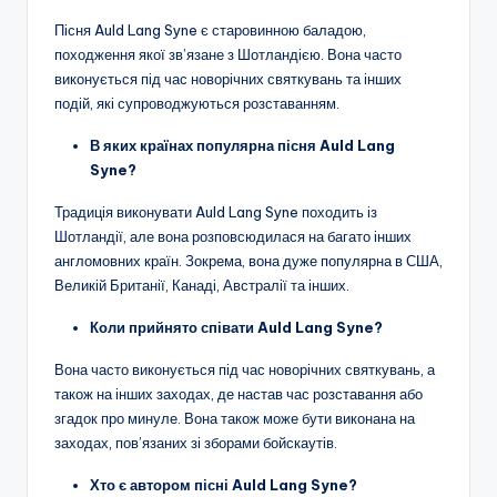
Пісня Auld Lang Syne є старовинною баладою,
походження якої зв’язане з Шотландією. Вона часто
виконується під час новорічних святкувань та інших
подій, які супроводжуються розставанням.
В яких країнах популярна пісня Auld Lang
Syne?
Традиція виконувати Auld Lang Syne походить із
Шотландії, але вона розповсюдилася на багато інших
англомовних країн. Зокрема, вона дуже популярна в США,
Великій Британії, Канаді, Австралії та інших.
Коли прийнято співати Auld Lang Syne?
Вона часто виконується під час новорічних святкувань, а
також на інших заходах, де настав час розставання або
згадок про минуле. Вона також може бути виконана на
заходах, пов’язаних зі зборами бойскаутів.
Хто є автором пісні Auld Lang Syne?