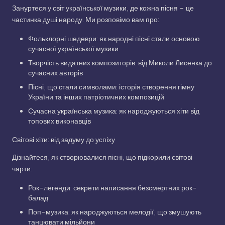
Зануртеся у світ української музики, де кожна пісня – це
частинка душі народу. Ми розповімо вам про:
Фольклорні шедеври: як народні пісні стали основою
сучасної української музики
Творчість видатних композиторів: від Миколи Лисенка до
сучасних авторів
Пісні, що стали символами: історія створення гімну
України та інших патріотичних композицій
Сучасна українська музика: як народжуються хіти від
топових виконавців
Світові хіти: від задуму до успіху
Дізнайтеся, як створювалися пісні, що підкорили світові
чарти:
Рок-легенди: секрети написання безсмертних рок-
балад
Поп-музика: як народжуються мелодії, що змушують
танцювати мільйони