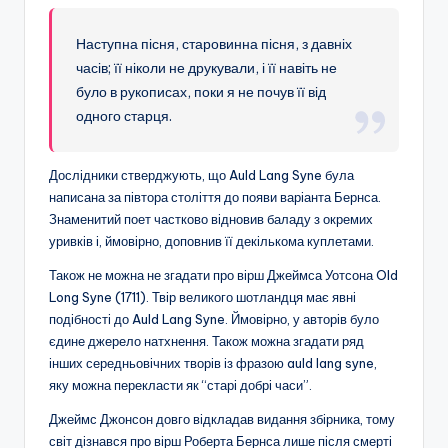
Наступна пісня, старовинна пісня, з давніх
часів; її ніколи не друкували, і її навіть не
було в рукописах, поки я не почув її від
одного старця.
Дослідники стверджують, що Auld Lang Syne була
написана за півтора століття до появи варіанта Бернса.
Знаменитий поет частково відновив баладу з окремих
уривків і, ймовірно, доповнив її декількома куплетами.
Також не можна не згадати про вірш Джеймса Уотсона Old
Long Syne (1711). Твір великого шотландця має явні
подібності до Auld Lang Syne. Ймовірно, у авторів було
єдине джерело натхнення. Також можна згадати ряд
інших середньовічних творів із фразою auld lang syne,
яку можна перекласти як “старі добрі часи”.
Джеймс Джонсон довго відкладав видання збірника, тому
світ дізнався про вірш Роберта Бернса лише після смерті