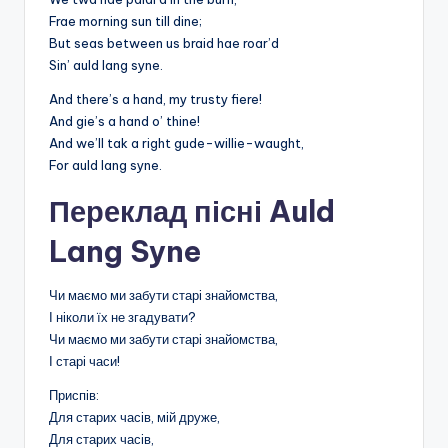
Frae morning sun till dine;
But seas between us braid hae roar’d
Sin’ auld lang syne.
And there’s a hand, my trusty fiere!
And gie’s a hand o’ thine!
And we’ll tak a right gude-willie-waught,
For auld lang syne.
Переклад пісні Auld
Lang Syne
Чи маємо ми забути старі знайомства,
І ніколи їх не згадувати?
Чи маємо ми забути старі знайомства,
І старі часи!
Приспів:
Для старих часів, мій друже,
Для старих часів,