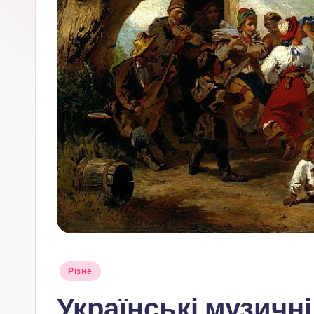
Опубліковано
Різне
у
Українські музичні 