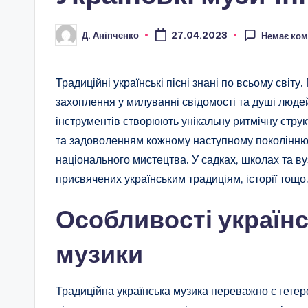
Д. Аніпченко
27.04.2023
Немає ком
Опубліковано
Традиційні українські пісні знані по всьому світ
захоплення у милуванні свідомості та душі людей
інструментів створюють унікальну ритмічну струк
та задоволенням кожному наступному поколінню.
національного мистецтва. У садках, школах та ву
присвячених українським традиціям, історії тощо
Особливості україн
музики
Традиційна українська музика переважно є гетер