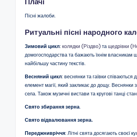
Плачі
Пісні жалоби.
Ритуальні пісні народного ка
Зимовий цикл
:
колядки (Різдво)
та
щедрівки (Н
домогосподарства та бажають їхнім власникам щ
найбільшу частину текстів.
Весняний цикл
: веснянки та гаївки співаються 
елемент магії, який закликає до дощу. Веснянки 
села. Також музичні вистави та кругові танці стан
Свято збирання зерна
.
Свято відвалювання зерна.
Переджнивріччя
: Літні свята досягають своєї к