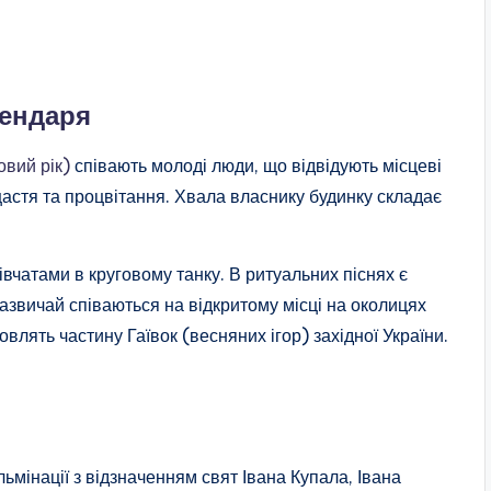
лендаря
овий рік)
співають молоді люди, що відвідують місцеві
астя та процвітання. Хвала власнику будинку складає
дівчатами в круговому танку. В ритуальних піснях є
зазвичай співаються на відкритому місці на околицях
овлять частину Гаївок (весняних ігор) західної України.
ульмінації з відзначенням свят Івана Купала, Івана