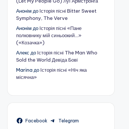
(Let My People Go) Луї Армстронга
Анонім
до
Історія пісні Bitter Sweet
Symphony, The Verve
Анонім
до
Історія пісні «Пане
полковнику мій синьоокий…»
(«Козачка»)
Алекс
до
Історія пісні The Man Who
Sold the World Девіда Бові
Marina
до
Історія пісні «Ніч яка
місячна»
Facebook
Telegram