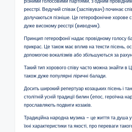
різними голосовими партіями, з одним провідни
реєстрі. Ведучий співак (заспівувач) починає спів
долучаються пізніше. Це гетерофонічне хорове 
дуже високому реєстрі (виводчик).
Принцип гетерофонії надає провідному голосу баг
прикрас. Це також має вплив на тексти пісень, о
допомогою вокалізмів або збільшуються за рахун
Такий тип хорового співу часто можна знайти в Це
також дуже популярні ліричні балади.
Досить широкий репертуар козацьких пісень і тан
столітній усній традиції билин (епос, героїчна на
прославляють подвиги козаків.
Традиційна народна музика – це життя та душа ук
їхні характеристики та якості, про переваги тако