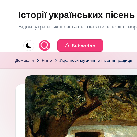
Історії українських пісень 
Перейти
до
Відомі українські пісні та світові хіти: історії ств
вмісту
Subscribe
Домашня
Різне
Українські музичні та пісенні традиції