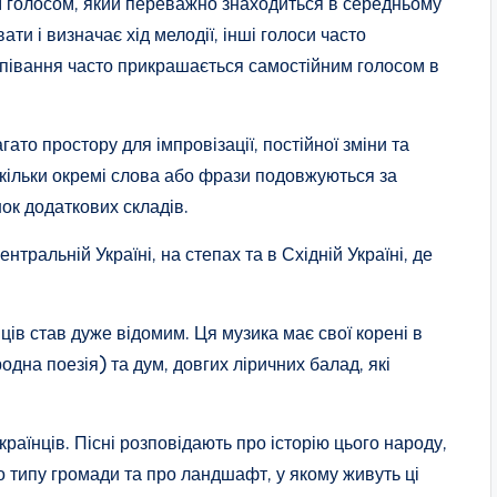
м голосом, який переважно знаходиться в середньому
ати і визначає хід мелодії, інші голоси часто
співання часто прикрашається самостійним голосом в
ато простору для імпровізації, постійної зміни та
скільки окремі слова або фрази подовжуються за
ок додаткових складів.
нтральній Україні, на степах та в Східній Україні, де
ців став дуже відомим. Ця музика має свої корені в
родна поезія) та дум, довгих ліричних балад, які
раїнців. Пісні розповідають про історію цього народу,
го типу громади та про ландшафт, у якому живуть ці