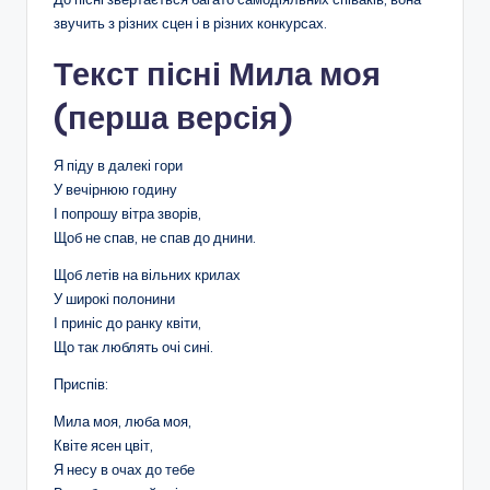
звучить з різних сцен і в різних конкурсах.
Текст пісні Мила моя
(перша версія)
Я піду в далекі гори
У вечірнюю годину
І попрошу вітра зворів,
Щоб не спав, не спав до днини.
Щоб летів на вільних крилах
У широкі полонини
І приніс до ранку квіти,
Що так люблять очі сині.
Приспів:
Мила моя, люба моя,
Квіте ясен цвіт,
Я несу в очах до тебе