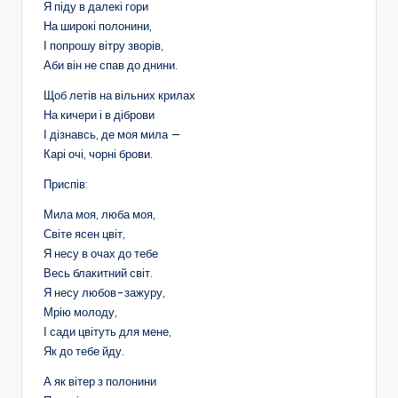
Я піду в далекі гори
На широкі полонини,
І попрошу вітру зворів,
Аби він не спав до днини.
Щоб летів на вільних крилах
На кичери і в діброви
І дізнавсь, де моя мила —
Карі очі, чорні брови.
Приспів:
Мила моя, люба моя,
Світе ясен цвіт,
Я несу в очах до тебе
Весь блакитний світ.
Я несу любов-зажуру,
Мрію молоду,
І сади цвітуть для мене,
Як до тебе йду.
А як вітер з полонини