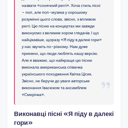
назвати «сонячний реггі». Хоча стиль пісні
– поп, але поп-музика у хорошому
розумінні цього слова, звісно, з впливом
реггі. Цю пісню на концертах ми завжди
виконуємо з великим хором глядачів. І що
найцікавіше, щоразу «Я піду в далекі гори»
у нас звучить по-різному. Нам дуже
приємно, що люди люблять нашу версію.
Але я вважаю, що найкраще цю пісню
виконала американська співачка
українського походження Квітка Цісик.
Звісно, не беручи до уваги авторське
виконання Івасюком та ансамблем
«Смерічка».
Виконавці пісні «Я піду в далекі
гори»