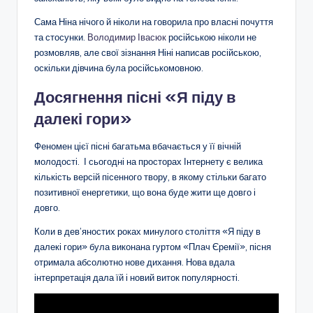
Сама Ніна нічого й ніколи на говорила про власні почуття
та стосунки.
Володимир Івасюк
російською ніколи не
розмовляв, але свої зізнання Ніні написав російською,
оскільки дівчина була російськомовною.
Досягнення пісні «Я піду в
далекі гори»
Феномен цієї пісні багатьма вбачається у її вічній
молодості. І сьогодні на просторах Інтернету є велика
кількість версій пісенного твору, в якому стільки багато
позитивної енергетики, що вона буде жити ще довго і
довго.
Коли в дев’яностих роках минулого століття «Я піду в
далекі гори» була виконана гуртом «Плач Єремії», пісня
отримала абсолютно нове дихання. Нова вдала
інтерпретація дала їй і новий виток популярності.