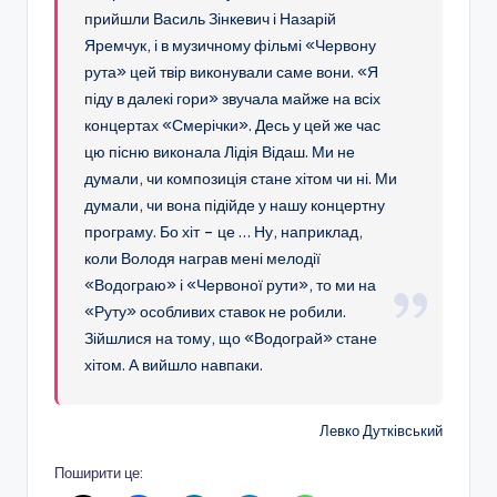
прийшли Василь Зінкевич і Назарій
Яремчук, і в музичному фільмі «Червону
рута» цей твір виконували саме вони. «Я
піду в далекі гори» звучала майже на всіх
концертах «Смерічки». Десь у цей же час
цю пісню виконала Лідія Відаш. Ми не
думали, чи композиція стане хітом чи ні. Ми
думали, чи вона підійде у нашу концертну
програму. Бо хіт – це … Ну, наприклад,
коли Володя награв мені мелодії
«Водограю» і «Червоної рути», то ми на
«Руту» особливих ставок не робили.
Зійшлися на тому, що «Водограй» стане
хітом. А вийшло навпаки.
Левко Дутківський
Поширити це: