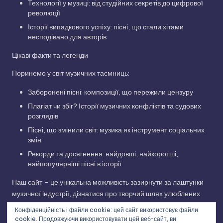
Технології у музиці: від студійних секретів до цифрової
революції
Історії випадкового успіху: пісні, що стали хітами
несподівано для авторів
Цікаві факти та легенди
Поринемо у світ музичних таємниць:
Заборонені пісні: композиції, що пережили цензуру
Плагіат чи збіг? Історії музичних конфліктів та судових
розглядів
Пісні, що змінили світ: музика як інструмент соціальних
змін
Рекорди та досягнення: найдовші, найкоротші,
найпопулярніші пісні в історії
Наш сайт – це унікальна можливість зазирнути за лаштунки
музичної індустрії, дізнатися про творчий шлях улюблених
виконавців та відкрити для себе нові грані улюблених
Конфіденційність і файли cookie: цей сайт використовує файли
композицій. Приєднуйтесь до нашої музичної подорожі!
cookie. Продовжуючи використовувати цей веб-сайт, ви