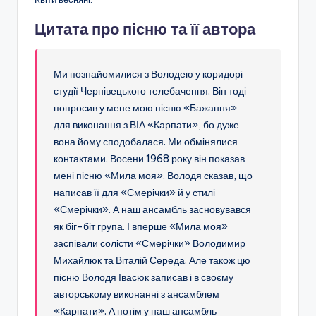
Цитата про пісню та її автора
Ми познайомилися з Володею у коридорі
студії Чернівецького телебачення. Він тоді
попросив у мене мою пісню «Бажання»
для виконання з ВІА «Карпати», бо дуже
вона йому сподобалася. Ми обмінялися
контактами. Восени 1968 року він показав
мені пісню «Мила моя». Володя сказав, що
написав її для «Смерічки» й у стилі
«Смерічки». А наш ансамбль засновувався
як біг-біт група. І вперше «Мила моя»
заспівали солісти «Смерічки» Володимир
Михайлюк та Віталій Середа. Але також цю
пісню Володя Івасюк записав і в своєму
авторському виконанні з ансамблем
«Карпати». А потім у наш ансамбль