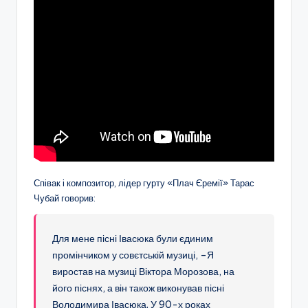
Співак і композитор, лідер гурту «Плач Єремії» Тарас
Чубай говорив:
Для мене пісні Івасюка були єдиним
промінчиком у совєтській музиці, –Я
виростав на музиці Віктора Морозова, на
його піснях, а він також виконував пісні
Володимира Івасюка. У 90-х роках