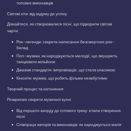
топових виконавців
Світові хіти: від задуму до успіху
Дізнайтеся, як створювалися пісні, що підкорили світові
чарти:
Рок-легенди: секрети написання безсмертних рок-
балад
Поп-музика: як народжуються мелодії, що змушують
танцювати мільйони
Джазові стандарти: імпровізація, що стала класикою
Кінохіти: музика, що робить фільми незабутніми
Творчий процес та натхнення
Розкриємо секрети музичної кухні:
Від першого акорду до готового треку: етапи створення
пісні
Співпраця авторів та виконавців: як народжується магія