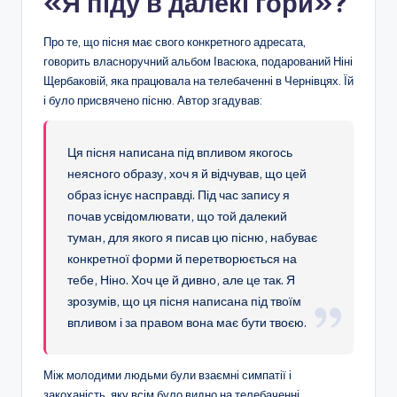
«Я піду в далекі гори»?
Про те, що пісня має свого конкретного адресата,
говорить власноручний альбом Івасюка, подарований Ніні
Щербаковій, яка працювала на телебаченні в Чернівцях. Їй
і було присвячено пісню. Автор згадував:
Ця пісня написана під впливом якогось
неясного образу, хоч я й відчував, що цей
образ існує насправді. Під час запису я
почав усвідомлювати, що той далекий
туман, для якого я писав цю пісню, набуває
конкретної форми й перетворюється на
тебе, Ніно. Хоч це й дивно, але це так. Я
зрозумів, що ця пісня написана під твоїм
впливом і за правом вона має бути твоєю.
Між молодими людьми були взаємні симпатії і
закоханість, яку всім було видно на телебаченні.