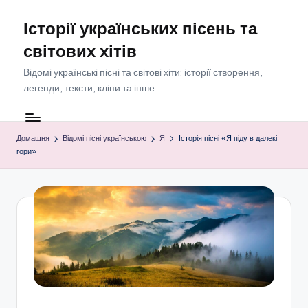
Історії українських пісень та
Перейти
до
світових хітів
вмісту
Відомі українські пісні та світові хіти: історії створення,
легенди, тексти, кліпи та інше
Домашня
Відомі пісні українською
Я
Історія пісні «Я піду в далекі
гори»