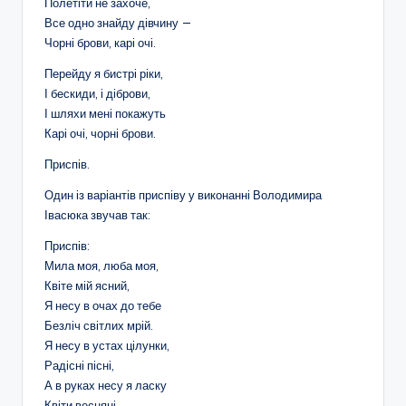
Полетіти не захоче,
Все одно знайду дівчину —
Чорні брови, карі очі.
Перейду я бистрі ріки,
І бескиди, і діброви,
І шляхи мені покажуть
Карі очі, чорні брови.
Приспів.
Один із варіантів приспіву у виконанні Володимира
Івасюка звучав так:
Приспів:
Мила моя, люба моя,
Квіте мій ясний,
Я несу в очах до тебе
Безліч світлих мрій.
Я несу в устах цілунки,
Радісні пісні,
А в руках несу я ласку
Квіти весняні.