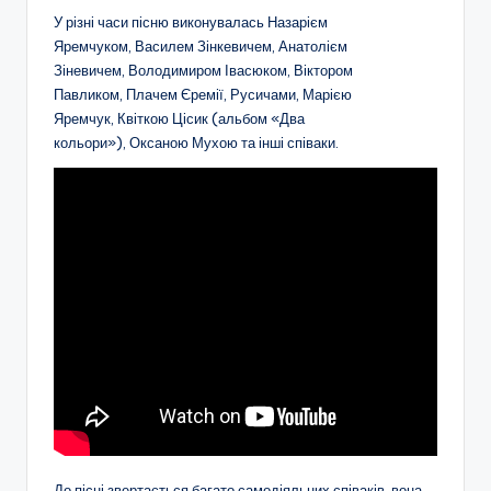
У різні часи пісню виконувалась Назарієм
Яремчуком, Василем Зінкевичем, Анатолієм
Зіневичем, Володимиром Івасюком, Віктором
Павликом, Плачем Єремії, Русичами, Марією
Яремчук, Квіткою Цісик (альбом «Два
кольори»), Оксаною Мухою та інші співаки.
До пісні звертається багато самодіяльних співаків, вона