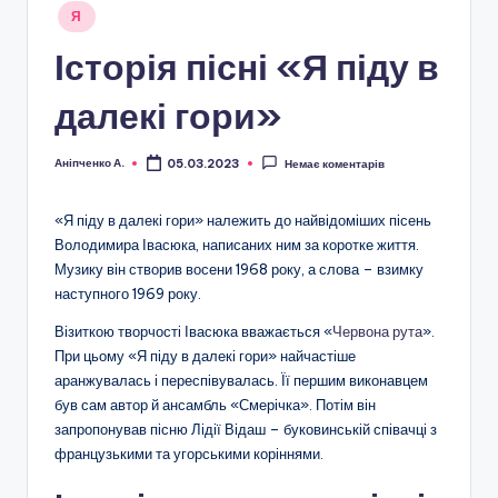
Опубліковано
Я
у
Історія пісні «Я піду в
далекі гори»
Аніпченко А.
05.03.2023
Немає коментарів
Опубліковано
«Я піду в далекі гори» належить до найвідоміших пісень
Володимира Івасюка, написаних ним за коротке життя.
Музику він створив восени 1968 року, а слова – взимку
наступного 1969 року.
Візиткою творчості Івасюка вважається «
Червона рута
».
При цьому «Я піду в далекі гори» найчастіше
аранжувалась і переспівувалась. Її першим виконавцем
був сам автор й ансамбль «Смерічка». Потім він
запропонував пісню Лідії Відаш – буковинській співачці з
французькими та угорськими коріннями.