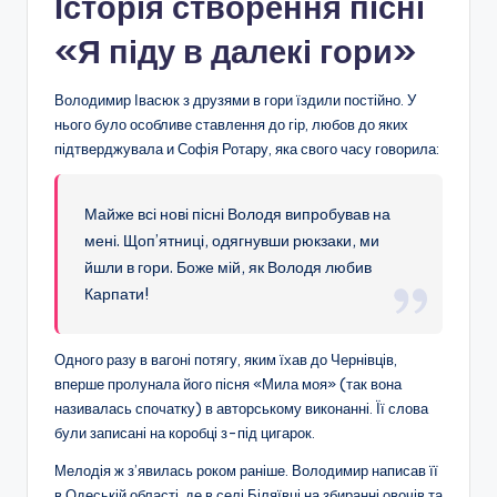
Історія створення пісні
«Я піду в далекі гори»
Володимир Івасюк з друзями в гори їздили постійно. У
нього було особливе ставлення до гір, любов до яких
підтверджувала и Софія Ротару, яка свого часу говорила:
Майже всі нові пісні Володя випробував на
мені. Щоп’ятниці, одягнувши рюкзаки, ми
йшли в гори. Боже мій, як Володя любив
Карпати!
Одного разу в вагоні потягу, яким їхав до Чернівців,
вперше пролунала його пісня «Мила моя» (так вона
називалась спочатку) в авторському виконанні. Її слова
були записані на коробці з-під цигарок.
Мелодія ж з’явилась роком раніше. Володимир написав її
в Одеській області, де в селі Біляївці на збиранні овочів та