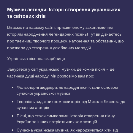
Музичні легенди: Історії створення українських
та світових хітів
Вітаємо на нашому сайті, присвяченому захоплюючим
історіям народження легендарних пісень! Тут ви дізнаєтесь
про таємниці творчого процесу, натхнення та обставини, що
призвели до створення улюблених мелодій.
Українська пісенна скарбниця
Зануртеся у світ української музики, де кожна пісня – це
частинка душі народу. Ми розповімо вам про:
Фольклорні шедеври: як народні пісні стали основою
сучасної української музики
Творчість видатних композиторів: від Миколи Лисенка до
сучасних авторів
Пісні, що стали символами: історія створення гімну
України та інших патріотичних композицій
Сучасна українська музика: як народжуються хіти від