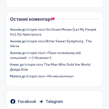
Останні коментарі
Анонім
до
Історія пісні Go Down Moses (Let My People
Go) Луї Армстронга
Анонім
до
Історія пісні Bitter Sweet Symphony, The
Verve
Анонім
до
Історія пісні «Пане полковнику мій
синьоокий…» («Козачка»)
Алекс
до
Історія пісні The Man Who Sold the World
Девіда Бові
Marina
до
Історія пісні «Ніч яка місячна»
Facebook
Telegram