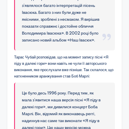
з’являлося багато інтерпретацій пісень
Івасюка. Багато з них були дуже не
якісними, зроблені з несмаком. Я вирішив
показати справжнє і достойне обличчя
Володимира Івасюка». В 2002 році було
записано новий альбом «Наш Івасюк».
Тарас Чубай розповідав, що на момент запису пісні «Я
піду в далекі гори» вони навіть не чули її авторського
виконання, яке прослухали вже пізніше. Так склалося, що
натхненником аранжування став Боб Марлі:
Це було десь 1996 року. Перед тим, як
мала з’явитися наша версія пісні «Я піду в
далекі гори», ми дивилися концерт Боба
Марлі. Він, відомий як виконавець реггі,
надихнув нас саме так виконати «Я піду в
далекі гори». Цю нашу версію можна