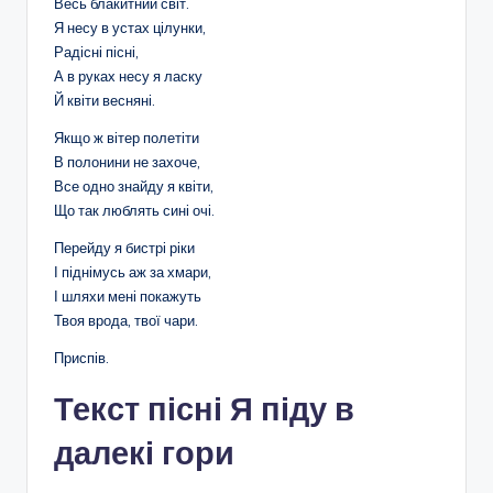
Весь блакитний світ.
Я несу в устах цілунки,
Радісні пісні,
А в руках несу я ласку
Й квіти весняні.
Якщо ж вітер полетіти
В полонини не захоче,
Все одно знайду я квіти,
Що так люблять сині очі.
Перейду я бистрі ріки
І піднімусь аж за хмари,
І шляхи мені покажуть
Твоя врода, твої чари.
Приспів.
Текст пісні Я піду в
далекі гори