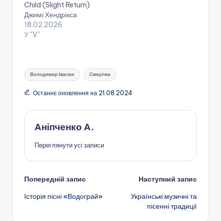
Child (Slight Return)
Джимі Хендрікса
18.02.2026
У "V"
Позначки:
Володимир Івасюк
Смерічка
Останнє оновлення на 21.08.2024
Аніпченко А.
Переглянути усі записи
Навігація
Попередній запис
Наступний запис
Історія пісні «Водограй»
Українські музичні та
по
пісенні традиції