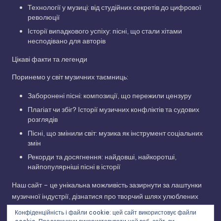
Технології у музиці: від студійних секретів до цифрової
революції
Історії випадкового успіху: пісні, що стали хітами
несподівано для авторів
Цікаві факти та легенди
Поринемо у світ музичних таємниць:
Заборонені пісні: композиції, що пережили цензуру
Плагіат чи збіг? Історії музичних конфліктів та судових
розглядів
Пісні, що змінили світ: музика як інструмент соціальних
змін
Рекорди та досягнення: найдовші, найкоротші,
найпопулярніші пісні в історії
Наш сайт – це унікальна можливість зазирнути за лаштунки
музичної індустрії, дізнатися про творчий шлях улюблених
виконавців та відкрити для себе нові грані улюблених
Конфіденційність і файли cookie: цей сайт використовує файли
композицій. Приєднуйтесь до нашої музичної подорожі!