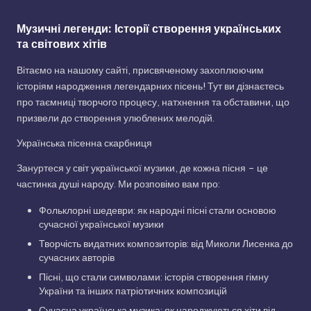
Музичні легенди: Історії створення українських
та світових хітів
Вітаємо на нашому сайті, присвяченому захоплюючим
історіям народження легендарних пісень! Тут ви дізнаєтесь
про таємниці творчого процесу, натхнення та обставини, що
призвели до створення улюблених мелодій.
Українська пісенна скарбниця
Зануртеся у світ української музики, де кожна пісня – це
частинка душі народу. Ми розповімо вам про:
Фольклорні шедеври: як народні пісні стали основою
сучасної української музики
Творчість видатних композиторів: від Миколи Лисенка до
сучасних авторів
Пісні, що стали символами: історія створення гімну
України та інших патріотичних композицій
Сучасна українська музика: як народжуються хіти від