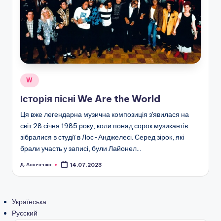
Опубліковано
W
у
Історія пісні We Are the World
Ця вже легендарна музична композиція з'явилася на
світ 28 січня 1985 року, коли понад сорок музикантів
зібралися в студії в Лос-Анджелесі. Серед зірок, які
брали участь у записі, були Лайонел…
Д. Аніпченко
14.07.2023
Опубліковано
Українська
Русский