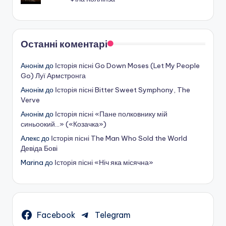
Останні коментарі
Анонім
до
Історія пісні Go Down Moses (Let My People
Go) Луї Армстронга
Анонім
до
Історія пісні Bitter Sweet Symphony, The
Verve
Анонім
до
Історія пісні «Пане полковнику мій
синьоокий…» («Козачка»)
Алекс
до
Історія пісні The Man Who Sold the World
Девіда Бові
Marina
до
Історія пісні «Ніч яка місячна»
Facebook
Telegram