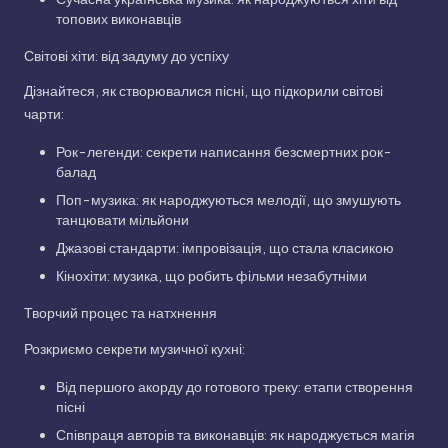
топових виконавців
Світові хіти: від задуму до успіху
Дізнайтеся, як створювалися пісні, що підкорили світові
чарти:
Рок-легенди: секрети написання безсмертних рок-
балад
Поп-музика: як народжуються мелодії, що змушують
танцювати мільйони
Джазові стандарти: імпровізація, що стала класикою
Кінохіти: музика, що робить фільми незабутніми
Творчий процес та натхнення
Розкриємо секрети музичної кухні:
Від першого акорду до готового треку: етапи створення
пісні
Співпраця авторів та виконавців: як народжується магія