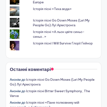
Europe
Історія пісні «Тиха вода»
Історія пісні Go Down Moses (Let My
People Go) Луї Армстронга
Історія пісні «А льон цвіте синьо-
синьо…»
Історія пісні I Will Survive Глорії Гейнор
Останні коментарі
Анонім
до
Історія пісні Go Down Moses (Let My People
Go) Луї Армстронга
Анонім
до
Історія пісні Bitter Sweet Symphony, The
Verve
Анонім
до
Історія пісні «Пане полковнику мій