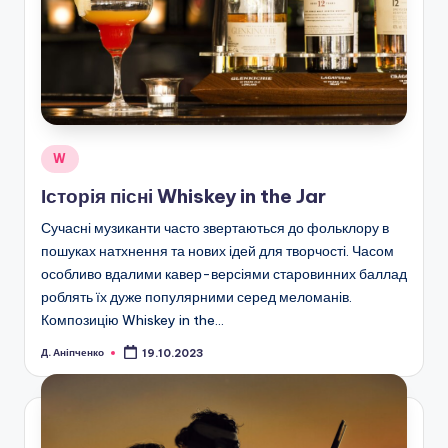
Опубліковано
W
у
Історія пісні Whiskey in the Jar
Сучасні музиканти часто звертаються до фольклору в
пошуках натхнення та нових ідей для творчості. Часом
особливо вдалими кавер-версіями старовинних баллад
роблять їх дуже популярними серед меломанів.
Композицію Whiskey in the…
Д. Аніпченко
19.10.2023
Опубліковано