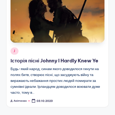
Опубліковано
J
у
Історія пісні Johnny I Hardly Knew Ye
Будь-який народ, синам якого доводилося гинути на
полях битв, створює пісні, що засуджують війну та
виражають небажання простих людей помирати за
сумнівні ідеали. Ірландцям доводилося воювати дуже
часто, тому в…
Д. Аніпченко
03.10.2023
Опубліковано