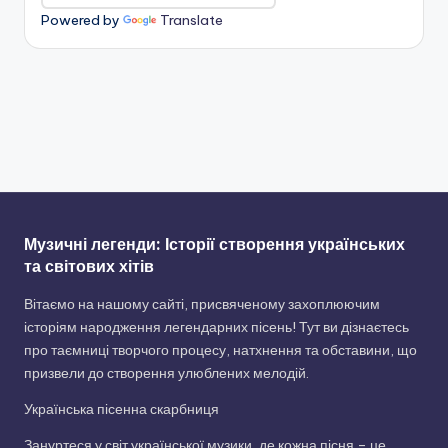
Powered by
Translate
Музичні легенди: Історії створення українських
та світових хітів
Вітаємо на нашому сайті, присвяченому захоплюючим
історіям народження легендарних пісень! Тут ви дізнаєтесь
про таємниці творчого процесу, натхнення та обставини, що
призвели до створення улюблених мелодій.
Українська пісенна скарбниця
Зануртеся у світ української музики, де кожна пісня – це