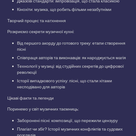
Джазові стандарти: імпровізація, що стала класикою
Кінохіти: музика, що робить фільми незабутніми
Творчий процес та натхнення
Розкриємо секрети музичної кухні:
Від першого акорду до готового треку: етапи створення
пісні
Співпраця авторів та виконавців: як народжується магія
Технології у музиці: від студійних секретів до цифрової
революції
Історії випадкового успіху: пісні, що стали хітами
несподівано для авторів
Цікаві факти та легенди
Поринемо у світ музичних таємниць:
Заборонені пісні: композиції, що пережили цензуру
Плагіат чи збіг? Історії музичних конфліктів та судових
розглядів