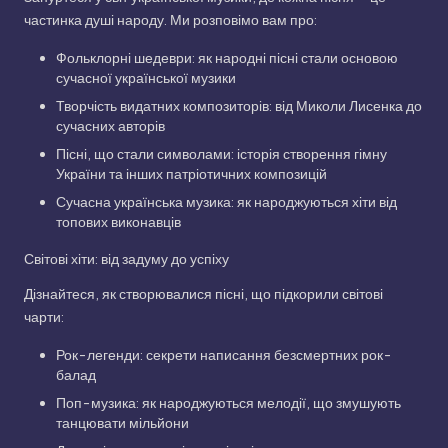
частинка душі народу. Ми розповімо вам про:
Фольклорні шедеври: як народні пісні стали основою
сучасної української музики
Творчість видатних композиторів: від Миколи Лисенка до
сучасних авторів
Пісні, що стали символами: історія створення гімну
України та інших патріотичних композицій
Сучасна українська музика: як народжуються хіти від
топових виконавців
Світові хіти: від задуму до успіху
Дізнайтеся, як створювалися пісні, що підкорили світові
чарти:
Рок-легенди: секрети написання безсмертних рок-
балад
Поп-музика: як народжуються мелодії, що змушують
танцювати мільйони