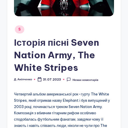
Опубліковано
S
у
Історія пісні Seven
Nation Army, The
White Stripes
Д. Аніпченко
31.07.2023
Немає коментарів
Опубліковано
Четвертий альбом американської рок-гурту The White
Stripes, який отримав назву Elephant і був випущений у
2003 році, починається треком Seven Nation Army.
Композиція з вбивчим гітарним рифом особливо
сподобалась футбольним фанатам, завдяки чому її
знають і навіть співають люди, ніколи не чули про The