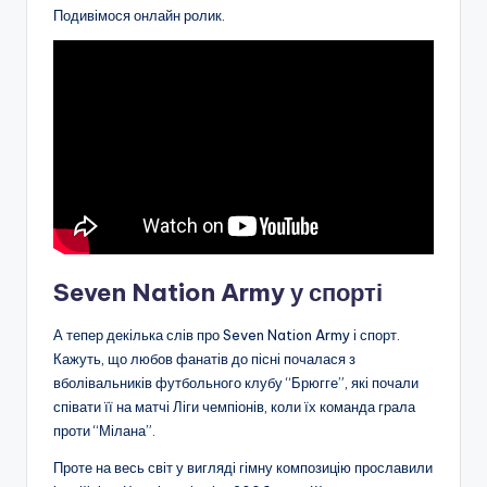
Подивімося онлайн ролик.
Seven Nation Army у спорті
А тепер декілька слів про Seven Nation Army і спорт.
Кажуть, що любов фанатів до пісні почалася з
вболівальників футбольного клубу “Брюгге”, які почали
співати її на матчі Ліги чемпіонів, коли їх команда грала
проти “Мілана”.
Проте на весь світ у вигляді гімну композицію прославили