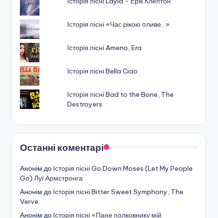
Історія пісні Layla - Ерік Клептон
Історія пісні «Час рікою пливе…»
Історія пісні Ameno, Era
Історія пісні Bella Ciao
Історія пісні Bad to the Bone, The
Destroyers
Останні коментарі
Анонім
до
Історія пісні Go Down Moses (Let My People
Go) Луї Армстронга
Анонім
до
Історія пісні Bitter Sweet Symphony, The
Verve
Анонім
до
Історія пісні «Пане полковнику мій