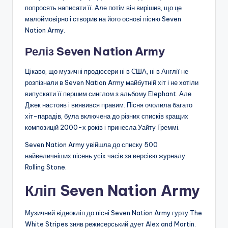
попросять написати її. Але потім він вирішив, що це
малоймовірно і створив на його основі пісню Seven
Nation Army.
Реліз Seven Nation Army
Цікаво, що музичні продюсери ні в США, ні в Англії не
розпізнали в Seven Nation Army майбутній хіт і не хотіли
випускати її першим синглом з альбому Elephant. Але
Джек настояв і виявився правим. Пісня очолила багато
хіт-парадів, була включена до різних списків кращих
композицій 2000-х років і принесла Уайту Греммі.
Seven Nation Army увійшла до списку 500
найвеличніших пісень усіх часів за версією журналу
Rolling Stone.
Кліп Seven Nation Army
Музичний відеокліп до пісні Seven Nation Army гурту The
White Stripes зняв режисерський дует Alex and Martin.