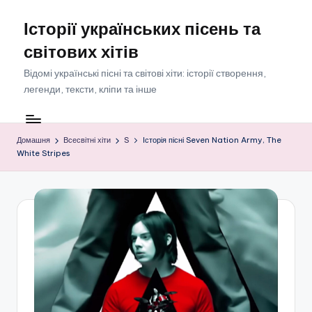
Історії українських пісень та
Перейти
до
світових хітів
вмісту
Відомі українські пісні та світові хіти: історії створення,
легенди, тексти, кліпи та інше
Домашня
Всесвітні хіти
S
Історія пісні Seven Nation Army, The
White Stripes