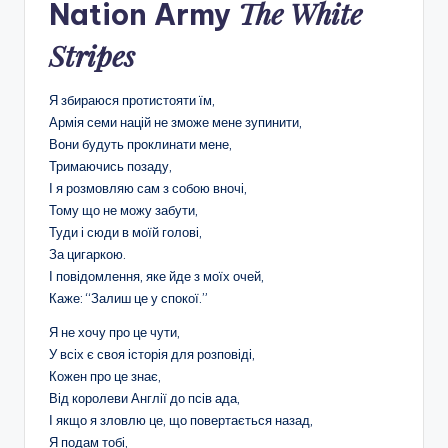
The White
Nation Army
Stripes
Я збираюся протистояти їм,
Армія семи націй не зможе мене зупинити,
Вони будуть проклинати мене,
Тримаючись позаду,
І я розмовляю сам з собою вночі,
Тому що не можу забути,
Туди і сюди в моїй голові,
За цигаркою.
І повідомлення, яке йде з моїх очей,
Каже: “Залиш це у спокої.”
Я не хочу про це чути,
У всіх є своя історія для розповіді,
Кожен про це знає,
Від королеви Англії до псів ада,
І якщо я зловлю це, що повертається назад,
Я подам тобі,