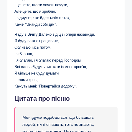
І це не те, що ти хочеш почути,
Але це те, що я зроблю,
І відчуття, яке йде з моїх кісток,
Каже: “Знайди собі дім”.
Я їду в Вічіту,Далеко від цієї опери назавжди,
Я буду важно працювати,
Обливаючись потом,
І я благаю,
І я благаю, і я благаю перед Господом,
Всі слова будуть витікати із мене кров’ю,
Я більше не буду думати,
І плями крові,
Кажуть мені: “Повертайся додому”.
Цитата про пісню
Мені дуже подобається, що більшість
людей, які її співають, геть не знають,
звідки вона походить. Це і є народна