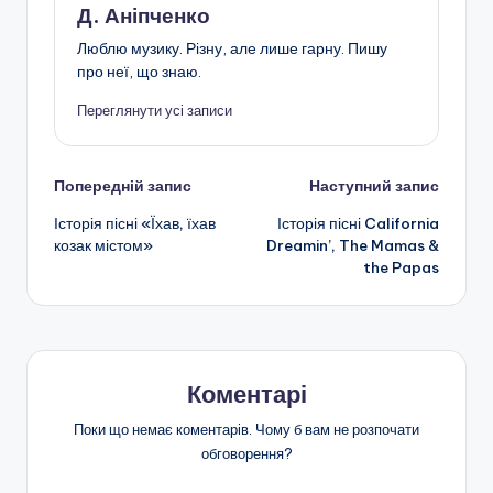
Д. Аніпченко
Люблю музику. Різну, але лише гарну. Пишу
про неї, що знаю.
Переглянути усі записи
Навігація
Попередній запис
Наступний запис
Історія пісні «Їхав, їхав
Історія пісні California
по
козак містом»
Dreamin’, The Mamas &
the Papas
запису
Коментарі
Поки що немає коментарів. Чому б вам не розпочати
обговорення?