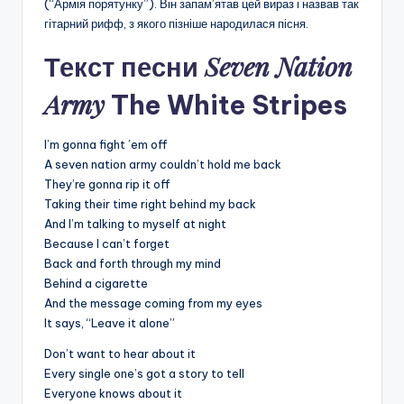
(“Армія порятунку”). Він запам’ятав цей вираз і назвав так
гітарний рифф, з якого пізніше народилася пісня.
Seven Nation
Текст песни
Army
The White Stripes
I’m gonna fight ’em off
A seven nation army couldn’t hold me back
They’re gonna rip it off
Taking their time right behind my back
And I’m talking to myself at night
Because I can’t forget
Back and forth through my mind
Behind a cigarette
And the message coming from my eyes
It says, “Leave it alone”
Don’t want to hear about it
Every single one’s got a story to tell
Everyone knows about it