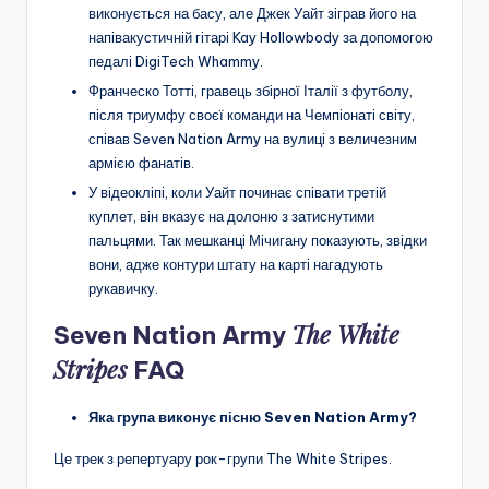
виконується на басу, але Джек Уайт зіграв його на
напівакустичній гітарі Kay Hollowbody за допомогою
педалі DigiTech Whammy.
Франческо Тотті, гравець збірної Італії з футболу,
після триумфу своєї команди на Чемпіонаті світу,
співав Seven Nation Army на вулиці з величезним
армією фанатів.
У відеокліпі, коли Уайт починає співати третій
куплет, він вказує на долоню з затиснутими
пальцями. Так мешканці Мічигану показують, звідки
вони, адже контури штату на карті нагадують
рукавичку.
The White
Seven Nation Army
Stripes
FAQ
Яка група виконує пісню Seven Nation Army?
Це трек з репертуару рок-групи The White Stripes.