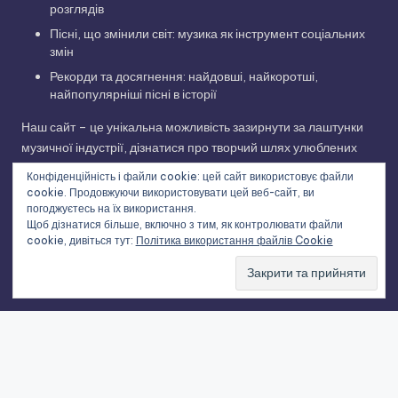
розглядів
Пісні, що змінили світ: музика як інструмент соціальних
змін
Рекорди та досягнення: найдовші, найкоротші,
найпопулярніші пісні в історії
Наш сайт – це унікальна можливість зазирнути за лаштунки
музичної індустрії, дізнатися про творчий шлях улюблених
виконавців та відкрити для себе нові грані улюблених
Конфіденційність і файли cookie: цей сайт використовує файли
композицій. Приєднуйтесь до нашої музичної подорожі!
cookie. Продовжуючи використовувати цей веб-сайт, ви
погоджуєтесь на їх використання.
Щоб дізнатися більше, включно з тим, як контролювати файли
cookie, дивіться тут:
Політика використання файлів Cookie
Copyright 2026 —
Історії українських пісень та світових
хітів
. All rights reserved.
Bloghash WordPress Theme