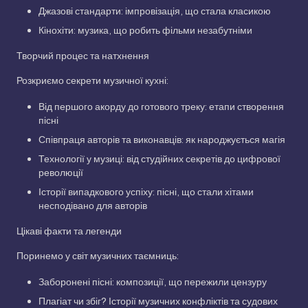
Джазові стандарти: імпровізація, що стала класикою
Кінохіти: музика, що робить фільми незабутніми
Творчий процес та натхнення
Розкриємо секрети музичної кухні:
Від першого акорду до готового треку: етапи створення
пісні
Співпраця авторів та виконавців: як народжується магія
Технології у музиці: від студійних секретів до цифрової
революції
Історії випадкового успіху: пісні, що стали хітами
несподівано для авторів
Цікаві факти та легенди
Поринемо у світ музичних таємниць:
Заборонені пісні: композиції, що пережили цензуру
Плагіат чи збіг? Історії музичних конфліктів та судових