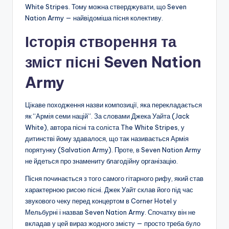
White Stripes. Тому можна стверджувати, що Seven
Nation Army — найвідоміша пісня колективу.
Історія створення та
зміст пісні Seven Nation
Army
Цікаве походження назви композиції, яка перекладається
як “Армія семи націй”. За словами Джека Уайта (Jack
White), автора пісні та соліста The White Stripes, у
дитинстві йому здавалося, що так називається Армія
порятунку (Salvation Army). Проте, в Seven Nation Army
не йдеться про знамениту благодійну організацію.
Пісня починається з того самого гітарного рифу, який став
характерною рисою пісні. Джек Уайт склав його під час
звукового чеку перед концертом в Corner Hotel у
Мельбурні і назвав Seven Nation Army. Спочатку він не
вкладав у цей вираз жодного змісту — просто треба було