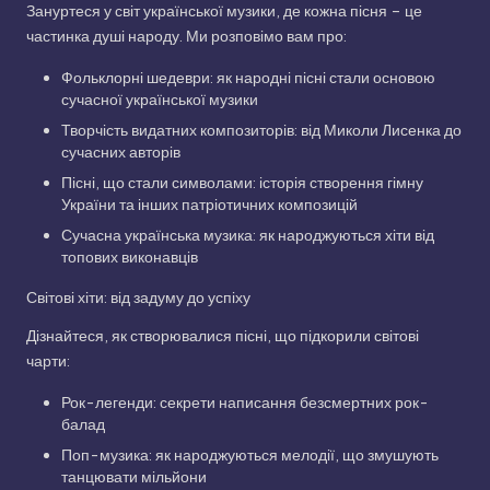
Зануртеся у світ української музики, де кожна пісня – це
частинка душі народу. Ми розповімо вам про:
Фольклорні шедеври: як народні пісні стали основою
сучасної української музики
Творчість видатних композиторів: від Миколи Лисенка до
сучасних авторів
Пісні, що стали символами: історія створення гімну
України та інших патріотичних композицій
Сучасна українська музика: як народжуються хіти від
топових виконавців
Світові хіти: від задуму до успіху
Дізнайтеся, як створювалися пісні, що підкорили світові
чарти:
Рок-легенди: секрети написання безсмертних рок-
балад
Поп-музика: як народжуються мелодії, що змушують
танцювати мільйони