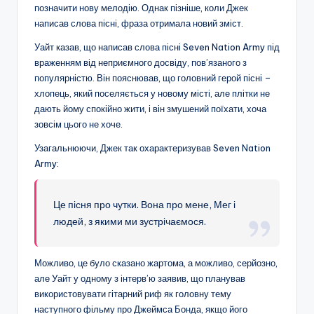
позначити нову мелодію. Однак пізніше, коли Джек
написав слова пісні, фраза отримала новий зміст.
Уайт казав, що написав слова пісні Seven Nation Army під
враженням від неприємного досвіду, пов’язаного з
популярністю. Він пояснював, що головний герой пісні –
хлопець, який поселяється у новому місті, але плітки не
дають йому спокійно жити, і він змушений поїхати, хоча
зовсім цього не хоче.
Узагальнюючи, Джек так охарактеризував Seven Nation
Army:
Це пісня про чутки. Вона про мене, Мег і
людей, з якими ми зустрічаємося.
Можливо, це було сказано жартома, а можливо, серйозно,
але Уайт у одному з інтерв’ю заявив, що планував
використовувати гітарний риф як головну тему
наступного фільму про Джеймса Бонда, якщо його