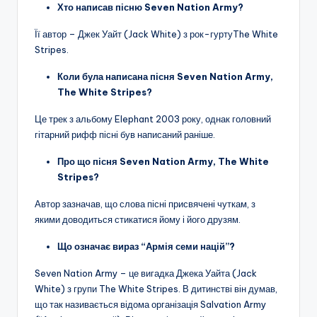
Хто написав пісню Seven Nation Army?
Її автор – Джек Уайт (Jack White) з рок-гуртуThe White
Stripes.
Коли була написана пісня Seven Nation Army,
The White Stripes?
Це трек з альбому Elephant 2003 року, однак головний
гітарний рифф пісні був написаний раніше.
Про що пісня Seven Nation Army, The White
Stripes?
Автор зазначав, що слова пісні присвячені чуткам, з
якими доводиться стикатися йому і його друзям.
Що означає вираз “Армія семи націй”?
Seven Nation Army – це вигадка Джека Уайта (Jack
White) з групи The White Stripes. В дитинстві він думав,
що так називається відома організація Salvation Army