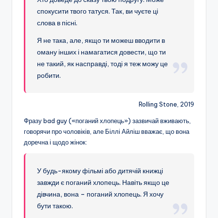
спокусити твого татуся. Так, ви чуєте ці
слова в пісні.
Я не така, але, якщо ти можеш вводити в
оману інших і намагатися довести, що ти
не такий, як насправді, тоді я теж можу це
робити.
Rolling Stone, 2019
Фразу bad guy («поганий хлопець») зазвичай вживають,
говорячи про чоловіків, але Біллі Айліш вважає, що вона
доречна і щодо жінок:
У будь-якому фільмі або дитячій книжці
завжди є поганий хлопець. Навіть якщо це
дівчина, вона – поганий хлопець. Я хочу
бути такою.