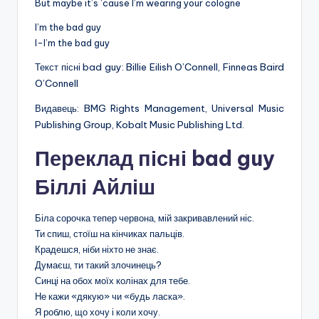
But maybe it’s ’cause I’m wearing your cologne
I’m the bad guy
I-I’m the bad guy
Текст пісні bad guy: Billie Eilish O’Connell, Finneas Baird
O’Connell
Видавець: BMG Rights Management, Universal Music
Publishing Group, Kobalt Music Publishing Ltd.
Переклад пісні bad guy
Біллі Айліш
Біла сорочка тепер червона, мій закривавлений ніс.
Ти спиш, стоїш на кінчиках пальців.
Крадешся, ніби ніхто не знає.
Думаєш, ти такий злочинець?
Синці на обох моїх колінах для тебе.
Не кажи «дякую» чи «будь ласка».
Я роблю, що хочу і коли хочу.