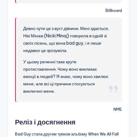
Billboard
Дивно чути це з вуст дівчини. Мені здається,
Нікі Мінаж (Nicki Minaj) говорила в одній зі
своїх пісень, що вона bad guy, і я лише
недавно це зрозуміла.
У цьому реченні таке круте
протиставлення. Чому воно викликає
емоції в людей? Я знаю, чому воно хвилює
мене, але всі ці причини стосуються
виключно мене.
NME
Реліз і досягнення
Bad Guy стала другим треком альбому When We All Fall