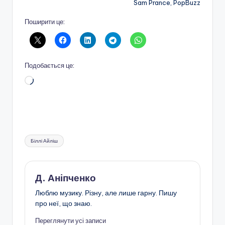
Sam Prance, PopBuzz
Поширити це:
Подобається це:
Завантаження…
Позначки:
Біллі Айліш
Д. Аніпченко
Люблю музику. Різну, але лише гарну. Пишу
про неї, що знаю.
Переглянути усі записи