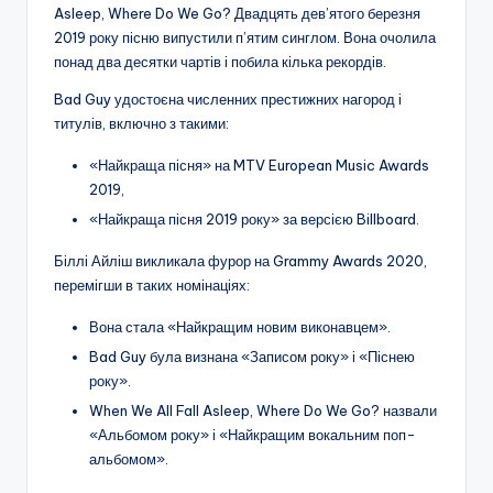
Asleep, Where Do We Go? Двадцять дев’ятого березня
2019 року пісню випустили п’ятим синглом. Вона очолила
понад два десятки чартів і побила кілька рекордів.
Bad Guy удостоєна численних престижних нагород і
титулів, включно з такими:
«Найкраща пісня» на MTV European Music Awards
2019,
«Найкраща пісня 2019 року» за версією Billboard.
Біллі Айліш викликала фурор на Grammy Awards 2020,
перемігши в таких номінаціях:
Вона стала «Найкращим новим виконавцем».
Bad Guy була визнана «Записом року» і «Піснею
року».
When We All Fall Asleep, Where Do We Go? назвали
«Альбомом року» і «Найкращим вокальним поп-
альбомом».