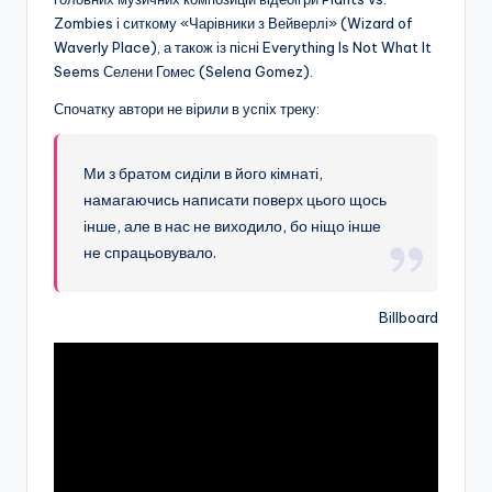
Zombies і ситкому «Чарівники з Вейверлі» (Wizard of
Waverly Place), а також із пісні Everything Is Not What It
Seems Селени Гомес (Selena Gomez).
Спочатку автори не вірили в успіх треку:
Ми з братом сиділи в його кімнаті,
намагаючись написати поверх цього щось
інше, але в нас не виходило, бо ніщо інше
не спрацьовувало.
Billboard