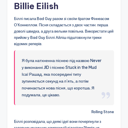
Billie Eilish
Біллі писала Bad Guy разом зі своїм братом Фіннеасом
О’Коннеллом. Пісня складається з двох частин: перша
доволі швидка, а друга вельми повільна. Використати цей
прийом у Bad Guy Біллі Айліш підштовхнули треки
відомих реперів.
Я була натхненна піснею під назвою Never
у виконанні JID і піснею Stuck in the Mud
Ісаї Рашад, яка посередині типу
зупиняється секунд на п’ять, а потім
починається нова пісня, що коротша. Я
подумала, це цікаво.
Rolling Stone
Біллі розповідала, що деякі ідеї вони почерпнули з
головних музичних композицій відеоігри Plants vs.