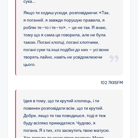
сука…
Якщо ти ходиш усюди, розповідаючи: «Так,
я поганий, я завжди порушую правила, я
роблю те-то і те-то», – це не так. Я знаю,
тому що я сама це говорила, але не була
такою. Погані хлопці, погані хлопчики,
погані суки та інші подібні до них – усі вони
творять лайно, навіть не усвідомлюючи
цього.
102.7KIISFM
Ідея в тому, що ти крутий хлопець, і ти
повинен розповідати всім, що ти крутий.
Добре, якщо ти так поводишся, тоді я теж
буду всіляко прикидатися. Чудово, я
погана. Я з тих, хто засмутить твою матусю.
Хто доведе до сказу твою подругу. Може