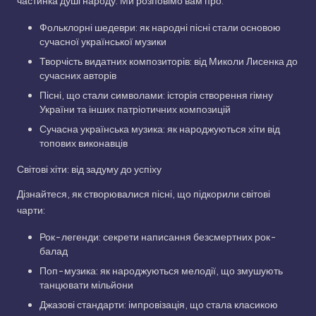
частинка душі народу. Ми розповімо вам про:
Фольклорні шедеври: як народні пісні стали основою
сучасної української музики
Творчість видатних композиторів: від Миколи Лисенка до
сучасних авторів
Пісні, що стали символами: історія створення гімну
України та інших патріотичних композицій
Сучасна українська музика: як народжуються хіти від
топових виконавців
Світові хіти: від задуму до успіху
Дізнайтеся, як створювалися пісні, що підкорили світові
чарти:
Рок-легенди: секрети написання безсмертних рок-
балад
Поп-музика: як народжуються мелодії, що змушують
танцювати мільйони
Джазові стандарти: імпровізація, що стала класикою