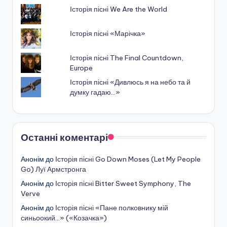
Історія пісні We Are the World
Історія пісні «Марічка»
Історія пісні The Final Countdown,
Europe
Історія пісні «Дивлюсь я на небо та й
думку гадаю…»
Останні коментарі
Анонім
до
Історія пісні Go Down Moses (Let My People
Go) Луї Армстронга
Анонім
до
Історія пісні Bitter Sweet Symphony, The
Verve
Анонім
до
Історія пісні «Пане полковнику мій
синьоокий…» («Козачка»)