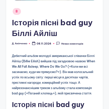
Опубліковано
B
у
Історія пісні bad guy
Біллі Айліш
Д. Аніпченко
08.11.2024
Немає коментарів
Опубліковано
Дебютний альбом молодої американської співачки Біллі
Айліш (Billie Eilish) вийшов під загадковою назвою When
We All Fall Asleep, Where Do We Go? («Коли ми всі
засинаємо, куди ми прямуємо?»). Він мав колосальний
успіх по всьому світу: перші місця в десятках чартів,
престижні нагороди, комерційний успіх тощо. А
найрезонанснішим треком з альбому стала композиція
bad guy («Поганий хлопець»), якій присвячена стаття.
Історія пісні bad guy