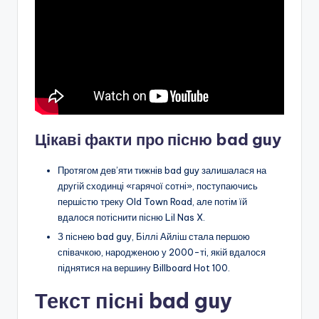
Цікаві факти про пісню bad guy
Протягом дев’яти тижнів bad guy залишалася на
другій сходинці «гарячої сотні», поступаючись
першістю треку Old Town Road, але потім їй
вдалося потіснити пісню Lil Nas X.
З піснею bad guy, Біллі Айліш стала першою
співачкою, народженою у 2000-ті, якій вдалося
піднятися на вершину Billboard Hot 100.
Текст пісні bad guy