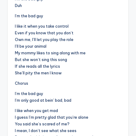
Duh
I’m the bad guy
I like it when you take control
Even if you know that you don’t
Own me, I’ll let you play the role
I’ll be your animal
My mommy likes to sing along with me
But she won’t sing this song
If she reads all the lyrics
She’ll pity the men I know
Chorus
I’m the bad guy
I’m only good at bein’ bad, bad
I like when you get mad
I guess I’m pretty glad that you’re alone
You said she’s scared of me?
I mean, I don’t see what she sees