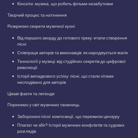
Кінохіти: музика, що робить фільми незабутніми
Творчий процес та натхнення
Розкриємо секрети музичної кухні:
Від першого акорду до готового треку: етапи створення
пісні
Співпраця авторів та виконавців: як народжується магія
Технології у музиці: від студійних секретів до цифрової
революції
Історії випадкового успіху: пісні, що стали хітами
несподівано для авторів
Цікаві факти та легенди
Поринемо у світ музичних таємниць:
Заборонені пісні: композиції, що пережили цензуру
Плагіат чи збіг? Історії музичних конфліктів та судових
розглядів