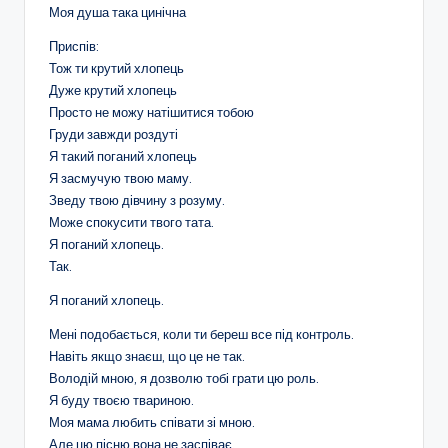
Моя душа така цинічна
Приспів:
Тож ти крутий хлопець
Дуже крутий хлопець
Просто не можу натішитися тобою
Груди завжди роздуті
Я такий поганий хлопець
Я засмучую твою маму.
Зведу твою дівчину з розуму.
Може спокусити твого тата.
Я поганий хлопець.
Так.
Я поганий хлопець.
Мені подобається, коли ти береш все під контроль.
Навіть якщо знаєш, що це не так.
Володій мною, я дозволю тобі грати цю роль.
Я буду твоєю твариною.
Моя мама любить співати зі мною.
Але цю пісню вона не заспіває.