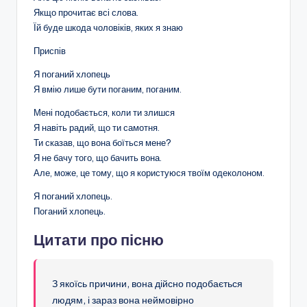
Якщо прочитає всі слова.
Їй буде шкода чоловіків, яких я знаю
Приспів
Я поганий хлопець
Я вмію лише бути поганим, поганим.
Мені подобається, коли ти злишся
Я навіть радий, що ти самотня.
Ти сказав, що вона боїться мене?
Я не бачу того, що бачить вона.
Але, може, це тому, що я користуюся твоїм одеколоном.
Я поганий хлопець.
Поганий хлопець.
Цитати про пісню
З якоїсь причини, вона дійсно подобається
людям, і зараз вона неймовірно