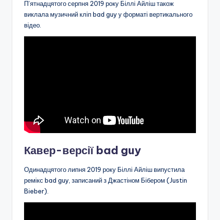
П’ятнадцятого серпня 2019 року Біллі Айліш також
виклала музичний кліп bad guy у форматі вертикального
відео.
Кавер-версії bad guy
Одинадцятого липня 2019 року Біллі Айліш випустила
ремікс bad guy, записаний з Джастіном Бібером (Justin
Bieber).