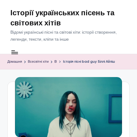
Історії українських пісень та
Перейти
до
світових хітів
вмісту
Відомі українські пісні та світові хіти: історії створення,
легенди, тексти, кліпи та інше
Домашня
Всесвітні хіти
B
Історія пісні bad guy Біллі Айліш