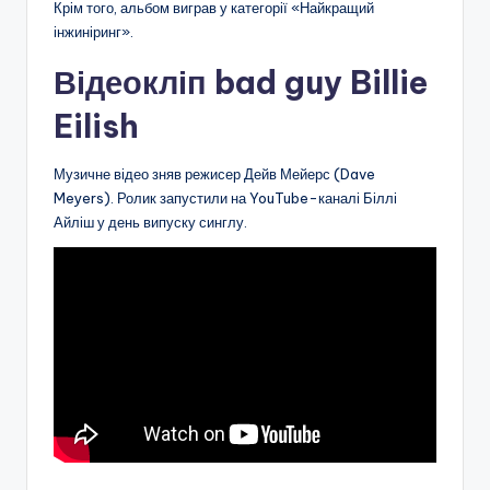
Крім того, альбом виграв у категорії «Найкращий
інжиніринг».
Відеокліп bad guy Billie
Eilish
Музичне відео зняв режисер Дейв Мейерс (Dave
Meyers). Ролик запустили на YouTube-каналі Біллі
Айліш у день випуску синглу.