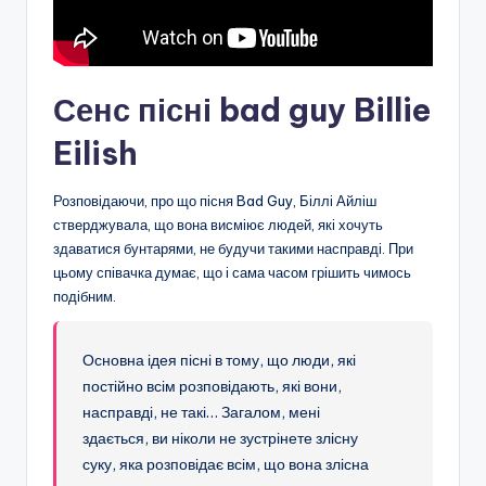
Сенс пісні bad guy Billie
Eilish
Розповідаючи, про що пісня Bad Guy, Біллі Айліш
стверджувала, що вона висміює людей, які хочуть
здаватися бунтарями, не будучи такими насправді. При
цьому співачка думає, що і сама часом грішить чимось
подібним.
Основна ідея пісні в тому, що люди, які
постійно всім розповідають, які вони,
насправді, не такі… Загалом, мені
здається, ви ніколи не зустрінете злісну
суку, яка розповідає всім, що вона злісна