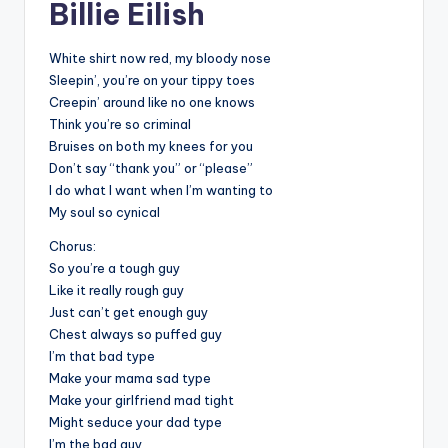
Billie Eilish
White shirt now red, my bloody nose
Sleepin’, you’re on your tippy toes
Creepin’ around like no one knows
Think you’re so criminal
Bruises on both my knees for you
Don’t say “thank you” or “please”
I do what I want when I’m wanting to
My soul so cynical
Chorus:
So you’re a tough guy
Like it really rough guy
Just can’t get enough guy
Chest always so puffed guy
I’m that bad type
Make your mama sad type
Make your girlfriend mad tight
Might seduce your dad type
I’m the bad guy