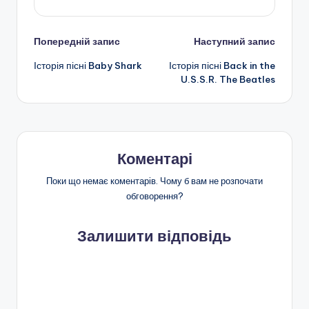
Навігація
Попередній запис
Наступний запис
Історія пісні Baby Shark
Історія пісні Back in the
по
U.S.S.R. The Beatles
запису
Коментарі
Поки що немає коментарів. Чому б вам не розпочати
обговорення?
Залишити відповідь