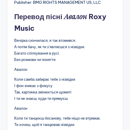
Publisher: BMG RIGHTS MANAGEMENT US, LLC
Авалон
Перевод пісні
Roxy
Music
Вечірка скінчилася, я так втомився.
А потім бачу, як ти з’являєшся з нізвідки.
Багато спілкування в русі.
Без розмови чи поняття.
Авалон
Коли самба забирає тебе з нізвідки
І фон зникає з фокусу
Так, картинка змінюється щомиті
І ти не знаєш, куди ти прямуєш.
Авалон
Коли ти танцюєш босанову, тебе ніщо не втримає.
Ти хочеш, щоб я танцював нізвідки