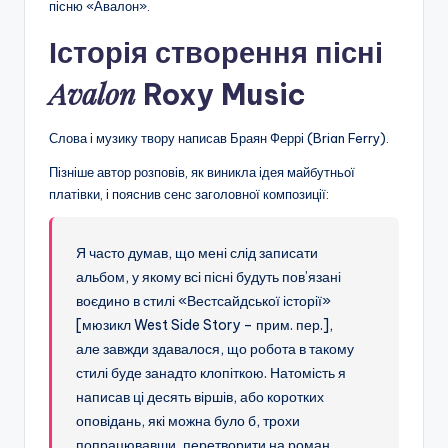
пісню «Авалон».
Історія створення пісні
Avalon
Roxy Music
Слова і музику твору написав Браян Феррі (Brian Ferry).
Пізніше автор розповів, як виникла ідея майбутньої
платівки, і пояснив сенс заголовної композиції:
Я часто думав, що мені слід записати
альбом, у якому всі пісні будуть пов’язані
воєдино в стилі «Вестсайдської історії»
[мюзикл West Side Story – прим. пер.],
але завжди здавалося, що робота в такому
стилі буде занадто клопіткою. Натомість я
написав ці десять віршів, або коротких
оповідань, які можна було б, трохи
попрацювавши, перетворити на роман…