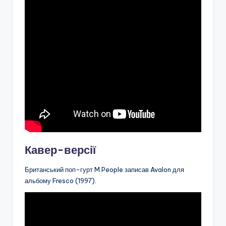
Кавер-версії
Британський поп-гурт M People записав Avalon для
альбому Fresco (1997).