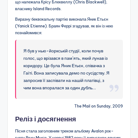
що належала Крісу Блеквеллу (Chris Blackwell),
власнику Island Records.
Виразну беквокальну партію виконала Яник Етьєн
(Yanick Etienne). Браян Феррі згадував, як він із нею
познайомився:
Я був у нью-йоркській студії, коли почув
голос, що врізався в пам’ять, який лунав із
коридору. Це була Яник Етьєн, співачка з
Гаїті. Вона записувала демо по сусідству. Я
запросив її заспівати на нашій платівці, з
чим вона впоралася за один дубль…
The Mail on Sunday, 2009
Реліз і досягнення
Пісня стала заголовним треком альбому Avalon рок-
гурту Roxy Music. У червні 1982 року її випустили другим