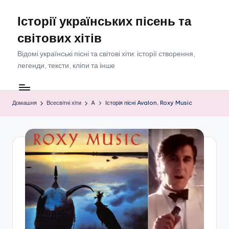
Історії українських пісень та
Перейти
до
світових хітів
вмісту
Відомі українські пісні та світові хіти: історії створення,
легенди, тексти, кліпи та інше
Домашня
Всесвітні хіти
A
Історія пісні Avalon, Roxy Music