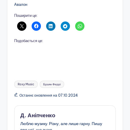
Авалон
Поширити це:
Подобається це:
Позначки:
Roxy Music
Браян Феррі
Останнє оновлення на 07.10.2024
Д. Аніпченко
Люблю музику. Різну, але лише гарну. Пишу
про неї, що знаю.