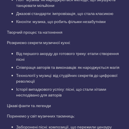
танцювати мільйони
Джазові стандарти: імпровізація, що стала класикою
Кінохіти: музика, що робить фільми незабутніми
Творчий процес та натхнення
Розкриємо секрети музичної кухні:
Від першого акорду до готового треку: етапи створення
пісні
Співпраця авторів та виконавців: як народжується магія
Технології у музиці: від студійних секретів до цифрової
революції
Історії випадкового успіху: пісні, що стали хітами
несподівано для авторів
Цікаві факти та легенди
Поринемо у світ музичних таємниць:
Заборонені пісні: композиції, що пережили цензуру