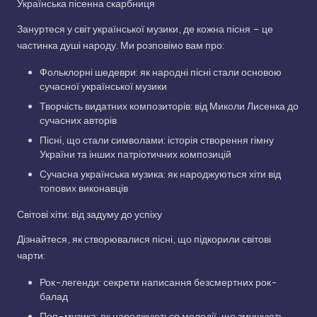
Українська пісенна скарбниця
Зануртеся у світ української музики, де кожна пісня – це
частинка душі народу. Ми розповімо вам про:
Фольклорні шедеври: як народні пісні стали основою
сучасної української музики
Творчість видатних композиторів: від Миколи Лисенка до
сучасних авторів
Пісні, що стали символами: історія створення гімну
України та інших патріотичних композицій
Сучасна українська музика: як народжуються хіти від
топових виконавців
Світові хіти: від задуму до успіху
Дізнайтеся, як створювалися пісні, що підкорили світові
чарти:
Рок-легенди: секрети написання безсмертних рок-
балад
Поп-музика: як народжуються мелодії, що змушують