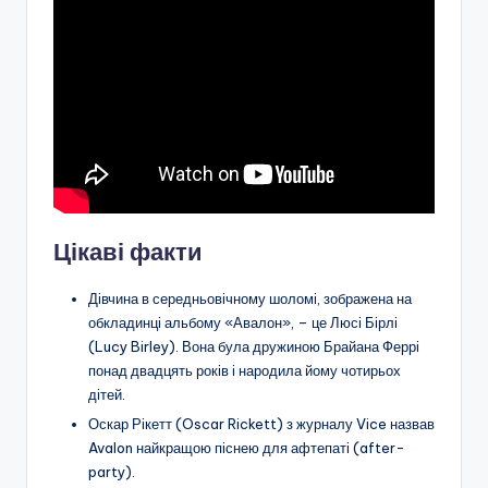
Цікаві факти
Дівчина в середньовічному шоломі, зображена на
обкладинці альбому «Авалон», – це Люсі Бірлі
(Lucy Birley). Вона була дружиною Брайана Феррі
понад двадцять років і народила йому чотирьох
дітей.
Оскар Рікетт (Oscar Rickett) з журналу Vice назвав
Avalon найкращою піснею для афтепаті (after-
party).