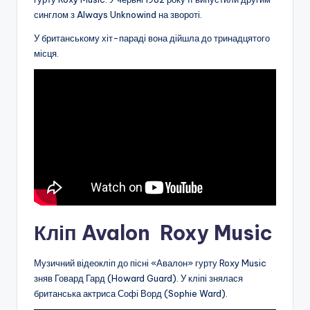
синглом з Always Unknowind на звороті.
У британському хіт-параді вона дійшла до тринадцятого
місця.
Кліп Avalon Roxy Music
Музичний відеокліп до пісні «Авалон» гурту Roxy Music
зняв Говард Гард (Howard Guard). У кліпі знялася
британська актриса Софі Ворд (Sophie Ward).