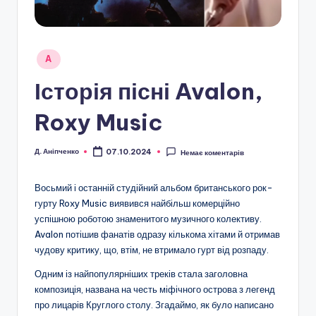
Опубліковано
A
у
Історія пісні Avalon,
Roxy Music
Д. Аніпченко
07.10.2024
Немає коментарів
Опубліковано
Восьмий і останній студійний альбом британського рок-
гурту Roxy Music виявився найбільш комерційно
успішною роботою знаменитого музичного колективу.
Avalon потішив фанатів одразу кількома хітами й отримав
чудову критику, що, втім, не втримало гурт від розпаду.
Одним із найпопулярніших треків стала заголовна
композиція, названа на честь міфічного острова з легенд
про лицарів Круглого столу. Згадаймо, як було написано