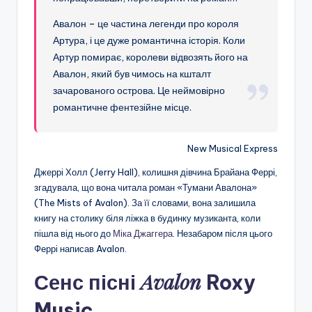
Авалон – це частина легенди про короля
Артура, і це дуже романтична історія. Коли
Артур помирає, королеви відвозять його на
Авалон, який був чимось на кшталт
зачарованого острова. Це неймовірно
романтичне фентезійне місце.
New Musical Express
Джеррі Холл (Jerry Hall), колишня дівчина Брайана Феррі,
згадувала, що вона читала роман «Тумани Авалона»
(The Mists of Avalon). За її словами, вона залишила
книгу на столику біля ліжка в будинку музиканта, коли
пішла від нього до
Міка Джаггера
. Незабаром після цього
Феррі написав Avalon.
Avalon
Сенс пісні
Roxy
Music