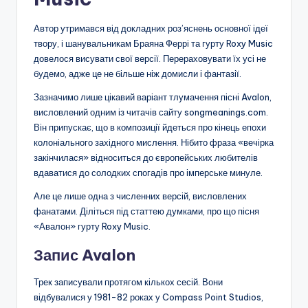
Автор утримався від докладних роз’яснень основної ідеї
твору, і шанувальникам Браяна Феррі та гурту Roxy Music
довелося висувати свої версії. Перераховувати їх усі не
будемо, адже це не більше ніж домисли і фантазії.
Зазначимо лише цікавий варіант тлумачення пісні Avalon,
висловлений одним із читачів сайту songmeanings.com.
Він припускає, що в композиції йдеться про кінець епохи
колоніального західного мислення. Нібито фраза «вечірка
закінчилася» відноситься до європейських любителів
вдаватися до солодких спогадів про імперське минуле.
Але це лише одна з численних версій, висловлених
фанатами. Діліться під статтею думками, про що пісня
«Авалон» гурту Roxy Music.
Запис Avalon
Трек записували протягом кількох сесій. Вони
відбувалися у 1981-82 роках у Compass Point Studios,