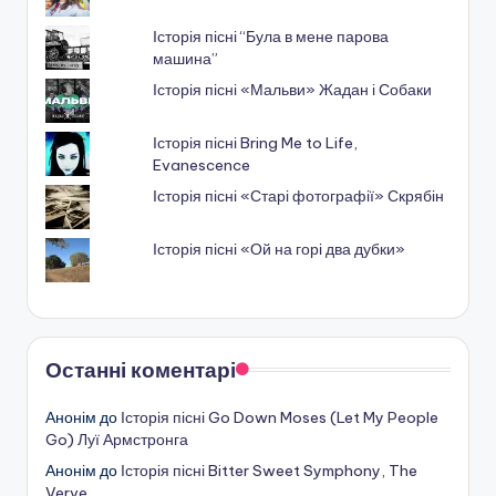
Історія пісні “Була в мене парова
машина”
Історія пісні «Мальви» Жадан і Собаки
Історія пісні Bring Me to Life,
Evanescence
Історія пісні «Старі фотографії» Скрябін
Історія пісні «Ой на горі два дубки»
Останні коментарі
Анонім
до
Історія пісні Go Down Moses (Let My People
Go) Луї Армстронга
Анонім
до
Історія пісні Bitter Sweet Symphony, The
Verve