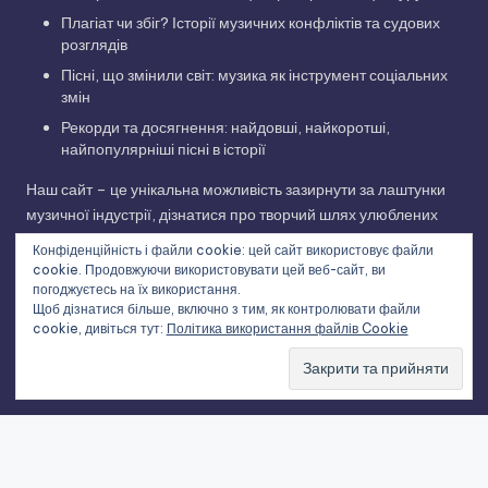
Плагіат чи збіг? Історії музичних конфліктів та судових
розглядів
Пісні, що змінили світ: музика як інструмент соціальних
змін
Рекорди та досягнення: найдовші, найкоротші,
найпопулярніші пісні в історії
Наш сайт – це унікальна можливість зазирнути за лаштунки
музичної індустрії, дізнатися про творчий шлях улюблених
виконавців та відкрити для себе нові грані улюблених
Конфіденційність і файли cookie: цей сайт використовує файли
композицій. Приєднуйтесь до нашої музичної подорожі!
cookie. Продовжуючи використовувати цей веб-сайт, ви
погоджуєтесь на їх використання.
Щоб дізнатися більше, включно з тим, як контролювати файли
cookie, дивіться тут:
Політика використання файлів Cookie
Copyright 2026 —
Історії українських пісень та світових
хітів
. All rights reserved.
Bloghash WordPress Theme