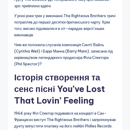
зріс приблизно вдвічі.
У різні роки трек у виконанні The Righteous Brothers тричі
потрапляв до першої десятки британського чарту. Крім
того, високо піднімалися в хіт-парадах версії інших
виконавців.
Чим же полонила слухачів композиція Синтії Вайль
(Cynthia Weil) і Баррі Манна (Barry Mann), записана під
керівництвом легендарного продюсера Філа Спектора
(Phil Spector)?
Історія створення та
сенс пісні You’ve Lost
That Lovin’ Feeling
1964 року Філ Спектор подивився на концерті в Сан-
Франциско виступ The Righteous Brothers і запропонував
дуету випустити платівку на його лейблі Philles Records.