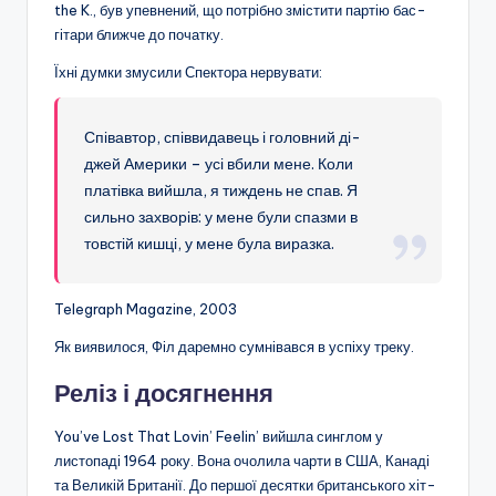
the K., був упевнений, що потрібно змістити партію бас-
гітари ближче до початку.
Їхні думки змусили Спектора нервувати:
Співавтор, співвидавець і головний ді-
джей Америки – усі вбили мене. Коли
платівка вийшла, я тиждень не спав. Я
сильно захворів: у мене були спазми в
товстій кишці, у мене була виразка.
Telegraph Magazine, 2003
Як виявилося, Філ даремно сумнівався в успіху треку.
Реліз і досягнення
You’ve Lost That Lovin’ Feelin’ вийшла синглом у
листопаді 1964 року. Вона очолила чарти в США, Канаді
та Великій Британії. До першої десятки британського хіт-