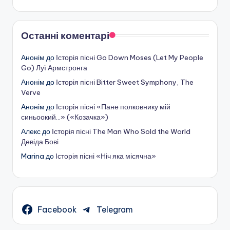
Останні коментарі
Анонім
до
Історія пісні Go Down Moses (Let My People
Go) Луї Армстронга
Анонім
до
Історія пісні Bitter Sweet Symphony, The
Verve
Анонім
до
Історія пісні «Пане полковнику мій
синьоокий…» («Козачка»)
Алекс
до
Історія пісні The Man Who Sold the World
Девіда Бові
Marina
до
Історія пісні «Ніч яка місячна»
Facebook
Telegram