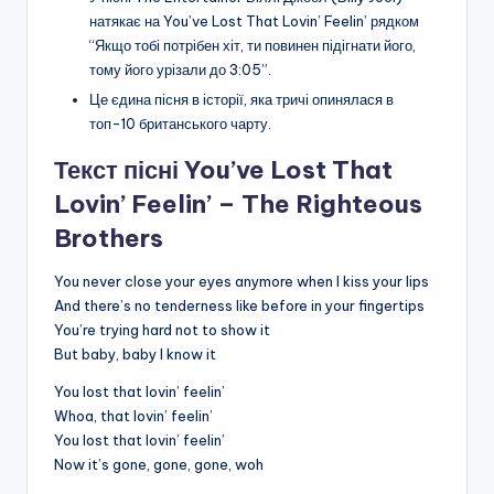
натякає на You’ve Lost That Lovin’ Feelin’ рядком
“Якщо тобі потрібен хіт, ти повинен підігнати його,
тому його урізали до 3:05”.
Це єдина пісня в історії, яка тричі опинялася в
топ-10 британського чарту.
Текст пісні You’ve Lost That
Lovin’ Feelin’ – The Righteous
Brothers
You never close your eyes anymore when I kiss your lips
And there’s no tenderness like before in your fingertips
You’re trying hard not to show it
But baby, baby I know it
You lost that lovin’ feelin’
Whoa, that lovin’ feelin’
You lost that lovin’ feelin’
Now it’s gone, gone, gone, woh