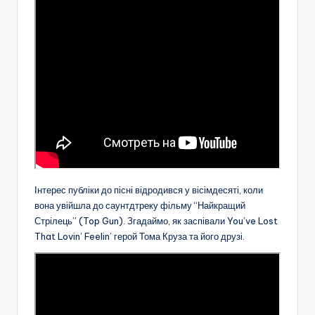
Інтерес публіки до пісні відродився у вісімдесяті, коли
вона увійшла до саунтдтреку фільму “Найкращий
Стрілець” (Top Gun). Згадаймо, як заспівали You’ve Lost
That Lovin’ Feelin’ герой Тома Круза та його друзі.