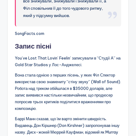
все знижували, знижували і знижували її, а
Філ сповільнив її до того чудового ритму,
який у підсумку вийшов.
SongFacts.com
Запис пісні
You’ve Lost That Lovin’ Feelin’ записували в “Студії А” на
Gold Star Studios у Лос-Анджелесі.
Вона стала однією з перших пісень, у яких Філ Спектор
використав свою знамениту “стіну звуку” (Wall of Sound).
Робота над треком обійшлася в $35000 доларів, але
запис виявився настільки незвичайним, що продюсер
попросив трьох критиків поділитися враженнями про
композицію.
Баррі Манн сказав, що їм варто змінити швидкість.
Видавець Дон Кіршнер (Don Kirshner) запропонував іншу
назву. Диск-жокей Мюррей Кауфман, відомий як Murray