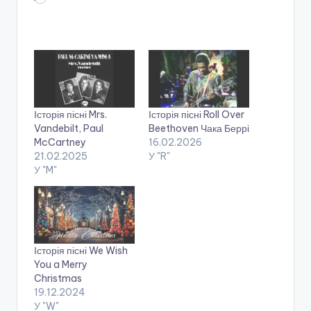
Історія пісні Mrs.
Історія пісні Roll Over
Vandebilt, Paul
Beethoven Чака Беррі
McCartney
16.02.2026
21.02.2025
У "R"
У "M"
Історія пісні We Wish
You a Merry
Christmas
19.12.2024
У "W"