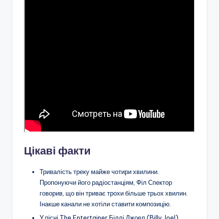
Цікаві факти
Тривалість треку майже чотири хвилини.
Пропонуючи його радіостанціям, Філ Спектор
говорив, що він триває трохи більше трьох хвилин.
Інакше канали не хотіли ставити композицію.
У пісні The Entertainer Біллі Джоел (Billy Joel)