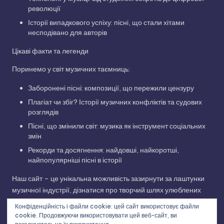
революції
Історії випадкового успіху: пісні, що стали хітами
несподівано для авторів
Цікаві факти та легенди
Поринемо у світ музичних таємниць:
Заборонені пісні: композиції, що пережили цензуру
Плагіат чи збіг? Історії музичних конфліктів та судових
розглядів
Пісні, що змінили світ: музика як інструмент соціальних
змін
Рекорди та досягнення: найдовші, найкоротші,
найпопулярніші пісні в історії
Наш сайт – це унікальна можливість зазирнути за лаштунки
музичної індустрії, дізнатися про творчий шлях улюблених
виконавців та відкрити для себе нові грані улюблених
Конфіденційність і файли cookie: цей сайт використовує файли
композицій. Приєднуйтесь до нашої музичної подорожі!
cookie. Продовжуючи використовувати цей веб-сайт, ви