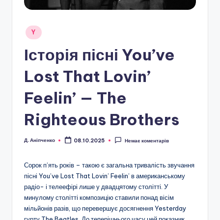
Опубліковано
Y
у
Історія пісні You’ve
Lost That Lovin’
Feelin’ — The
Righteous Brothers
Д. Аніпченко
08.10.2025
Немає коментарів
Опубліковано
Сорок п’ять років – такою є загальна тривалість звучання
пісні You’ve Lost That Lovin’ Feelin’ в американському
радіо- і телеефірі лише у двадцятому столітті. У
минулому столітті композицію ставили понад вісім
мільйонів разів, що перевершує досягнення Yesterday
гурту The Beatles. До теперішнього часу цей показник