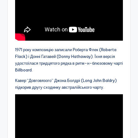
1971 року композицію записали Роберта Флек (Roberta
Flack) і Донні Гатавей (Donny Hathaway). Їхня версія
удостоїлася тридцятого рядка в ритм-н-блюзовому чарті
Billboard.
Кавер “Довговязого” Джона Болдрі (Long John Baldry)
підкорив другу сходинку австралійського чарту.