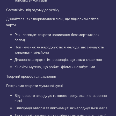
топових виконавців
Світові хіти: від задуму до успіху
Дізнайтеся, як створювалися пісні, що підкорили світові
чарти:
Рок-легенди: секрети написання безсмертних рок-
балад
Поп-музика: як народжуються мелодії, що змушують
танцювати мільйони
Джазові стандарти: імпровізація, що стала класикою
Кінохіти: музика, що робить фільми незабутніми
Творчий процес та натхнення
Розкриємо секрети музичної кухні:
Від першого акорду до готового треку: етапи створення
пісні
Співпраця авторів та виконавців: як народжується магія
Технології у музиці: від студійних секретів до цифрової