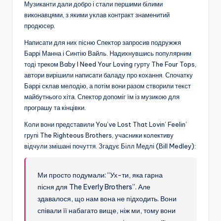
Музиканти дали добро і стали першими білими
виконавцями, з якими уклав контракт знаменитий
продюсер.
Написати для них пісню Спектор запросив подружжя
Баррі Манна і Синтію Вайль. Надихнувшись популярним
тоді треком Baby I Need Your Loving гурту The Four Tops,
автори вирішили написати баладу про кохання. Спочатку
Баррі склав мелодію, а потім вони разом створили текст
майбутнього хіта. Спектор допоміг їм із музикою для
програшу та кінцівки.
Коли вони представили You’ve Lost That Lovin’ Feelin’
групі The Righteous Brothers, учасники колективу
відчули змішані почуття. Згадує Білл Медлі (Bill Medley):
Ми просто подумали: “Ух-ти, яка гарна
пісня для The Everly Brothers”. Але
здавалося, що нам вона не підходить. Вони
співали її набагато вище, ніж ми, тому вони