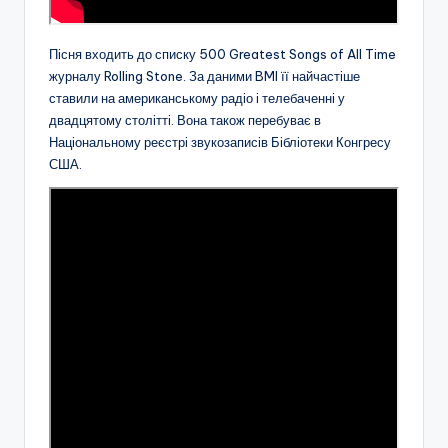
Пісня входить до списку 500 Greatest Songs of All Time
журналу Rolling Stone. За даними BMI її найчастіше
ставили на американському радіо і телебаченні у
двадцятому столітті. Вона також перебуває в
Національному реєстрі звукозаписів Бібліотеки Конгресу
США.