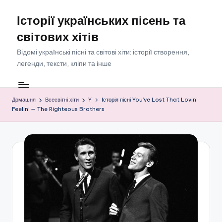
Історії українських пісень та
Перейти
до
світових хітів
вмісту
Відомі українські пісні та світові хіти: історії створення,
легенди, тексти, кліпи та інше
Домашня
Всесвітні хіти
Y
Історія пісні You’ve Lost That Lovin’
Feelin’ — The Righteous Brothers