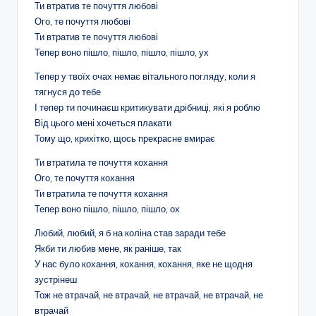
Ти втратив те почуття любові
Ого, те почуття любові
Ти втратив те почуття любові
Тепер воно пішло, пішло, пішло, пішло, ух
Тепер у твоїх очах немає вітального погляду, коли я
тягнуся до тебе
І тепер ти починаєш критикувати дрібниці, які я роблю
Від цього мені хочеться плакати
Тому що, крихітко, щось прекрасне вмирає
Ти втратила те почуття кохання
Ого, те почуття кохання
Ти втратила те почуття кохання
Тепер воно пішло, пішло, пішло, ох
Любий, любий, я б на коліна став заради тебе
Якби ти любив мене, як раніше, так
У нас було кохання, кохання, кохання, яке не щодня
зустрінеш
Тож не втрачай, не втрачай, не втрачай, не втрачай, не
втрачай