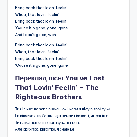
Bring back that lovin’ feelin’
Whoa, that lovin’ feelin’
Bring back that lovin’ feelin’
‘Cause it’s gone, gone, gone
And I can’t go on, woh
Bring back that lovin’ feelin’
Whoa, that lovin’ feelin’
Bring back that lovin’ feelin’
‘Cause it’s gone, gone, gone
Переклад пісні You’ve Lost
That Lovin’ Feelin’ – The
Righteous Brothers
Ти більше не заплющуєш очі, коли я цілую твої губи
І в кінчиках твоїх пальців немає ніжності, як раніше
Ти намагаєшся не показувати цього
Але крихітко, крихітко, я знаю це