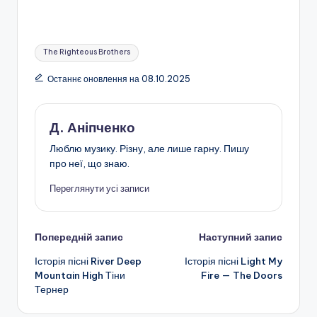
Позначки:
The Righteous Brothers
Останнє оновлення на 08.10.2025
Д. Аніпченко
Люблю музику. Різну, але лише гарну. Пишу
про неї, що знаю.
Переглянути усі записи
Навігація
Попередній запис
Наступний запис
Історія пісні River Deep
Історія пісні Light My
по
Mountain High Тіни
Fire — The Doors
Тернер
запису