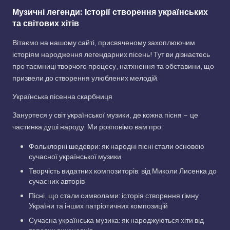
Музичні легенди: Історії створення українських
та світових хітів
Вітаємо на нашому сайті, присвяченому захоплюючим
історіям народження легендарних пісень! Тут ви дізнаєтесь
про таємниці творчого процесу, натхнення та обставини, що
призвели до створення улюблених мелодій.
Українська пісенна скарбниця
Зануртеся у світ української музики, де кожна пісня – це
частинка душі народу. Ми розповімо вам про:
Фольклорні шедеври: як народні пісні стали основою
сучасної української музики
Творчість видатних композиторів: від Миколи Лисенка до
сучасних авторів
Пісні, що стали символами: історія створення гімну
України та інших патріотичних композицій
Сучасна українська музика: як народжуються хіти від