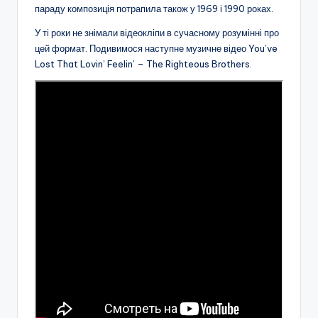
параду композиція потрапила також у 1969 і 1990 роках.
У ті роки не знімали відеокліпи в сучасному розумінні про
цей формат. Подивимося наступне музичне відео You’ve
Lost That Lovin’ Feelin’ – The Righteous Brothers.