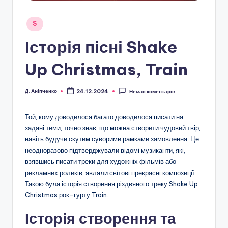
Опубліковано
S
у
Історія пісні Shake
Up Christmas, Train
Д. Аніпченко
24.12.2024
Немає коментарів
Опубліковано
Той, кому доводилося багато доводилося писати на
задані теми, точно знає, що можна створити чудовий твір,
навіть будучи скутим суворими рамками замовлення. Це
неодноразово підтверджували відомі музиканти, які,
взявшись писати треки для художніх фільмів або
рекламних роликів, являли світові прекрасні композиції.
Такою була історія створення різдвяного треку Shake Up
Christmas рок-гурту Train.
Історія створення та