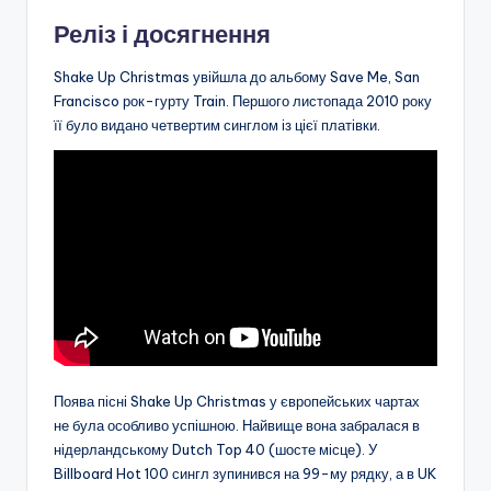
Реліз і досягнення
Shake Up Christmas увійшла до альбому Save Me, San
Francisco рок-гурту Train. Першого листопада 2010 року
її було видано четвертим синглом із цієї платівки.
Поява пісні Shake Up Christmas у європейських чартах
не була особливо успішною. Найвище вона забралася в
нідерландському Dutch Top 40 (шосте місце). У
Billboard Hot 100 сингл зупинився на 99-му рядку, а в UK