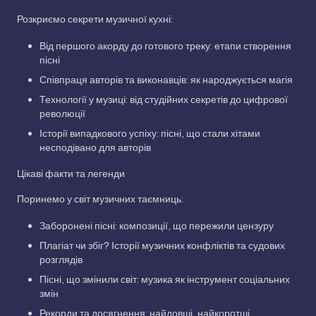
Розкриємо секрети музичної кухні:
Від першого акорду до готового треку: етапи створення
пісні
Співпраця авторів та виконавців: як народжується магія
Технології у музиці: від студійних секретів до цифрової
революції
Історії випадкового успіху: пісні, що стали хітами
несподівано для авторів
Цікаві факти та легенди
Поринемо у світ музичних таємниць:
Заборонені пісні: композиції, що пережили цензуру
Плагіат чи збіг? Історії музичних конфліктів та судових
розглядів
Пісні, що змінили світ: музика як інструмент соціальних
змін
Рекорди та досягнення: найдовші, найкоротші,