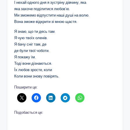
І нехай одного дня я зустріну дівчину, яка
яка захоче поділитися любов’ю.
Ми зможемо відпустити наші душі на волю.
Вона зможе відкрити зі мною щастя.
Я знаю, що ти десь там.
Я чую твоїх оленів.
Я бачу сніг там, де
де були твої чоботи.
Я покажу їм.
Тоді вони дізнаються.
Їх любов зросте, коли
Коли вони знову повірять.
Поширити це:
Подобається це: