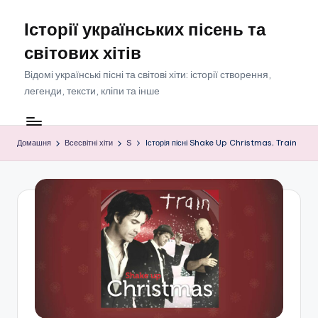
Історії українських пісень та
Перейти
до
світових хітів
вмісту
Відомі українські пісні та світові хіти: історії створення,
легенди, тексти, кліпи та інше
Домашня
Всесвітні хіти
S
Історія пісні Shake Up Christmas, Train