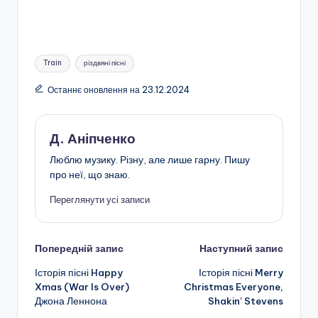
Позначки:
Train
різдвяні пісні
Останнє оновлення на 23.12.2024
Д. Аніпченко
Люблю музику. Різну, але лише гарну. Пишу
про неї, що знаю.
Переглянути усі записи
Навігація
Попередній запис
Наступний запис
Історія пісні Happy
Історія пісні Merry
по
Xmas (War Is Over)
Christmas Everyone,
Джона Леннона
Shakin’ Stevens
запису