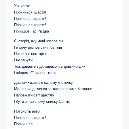
Хо, хо, хо
Прокинься, щастя!
Прокинься, щастя!
Прокинься, щастя!
Прийшов час Різдва
Є історія, яку мені розповіли
І я хочу розповісти її світові
Поки я не постарів
І не забути її.
Тож давайте відкладемо її в довгий ящик
І зберемо її заново, о так
Давним-давно в одному містечку
Маленька дівчинка загадала велике бажання
Наповнити світ щастям
І бути в чарівному списку Санти.
Потрясіть його!
Прокинься, щастя!
Прокинься!