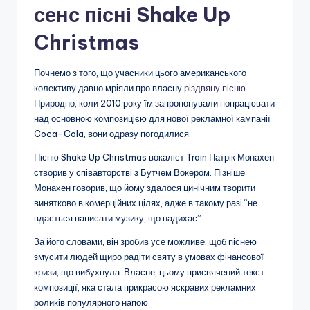
сенс пісні Shake Up
Christmas
Почнемо з того, що учасники цього американського
колективу давно мріяли про власну
різдвяну пісню
.
Природно, коли 2010 року їм запропонували попрацювати
над основною композицією для нової рекламної кампанії
Coca-Cola, вони одразу погодилися.
Пісню Shake Up Christmas вокаліст Train Патрік Монахен
створив у співавторстві з Бутчем Вокером. Пізніше
Монахен говорив, що йому здалося цинічним творити
винятково в комерційних цілях, адже в такому разі “не
вдасться написати музику, що надихає”.
За його словами, він зробив усе можливе, щоб піснею
змусити людей щиро радіти святу в умовах фінансової
кризи, що вибухнула. Власне, цьому присвячений текст
композиції, яка стала прикрасою яскравих рекламних
роликів популярного напою.