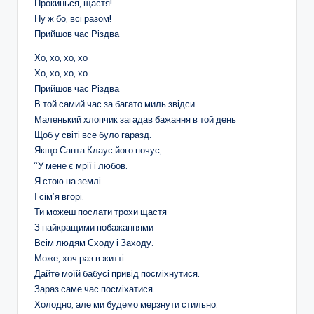
Прокинься, щастя!
Ну ж бо, всі разом!
Прийшов час Різдва
Хо, хо, хо, хо
Хо, хо, хо, хо
Прийшов час Різдва
В той самий час за багато миль звідси
Маленький хлопчик загадав бажання в той день
Щоб у світі все було гаразд.
Якщо Санта Клаус його почує,
“У мене є мрії і любов.
Я стою на землі
І сім’я вгорі.
Ти можеш послати трохи щастя
З найкращими побажаннями
Всім людям Сходу і Заходу.
Може, хоч раз в житті
Дайте моїй бабусі привід посміхнутися.
Зараз саме час посміхатися.
Холодно, але ми будемо мерзнути стильно.