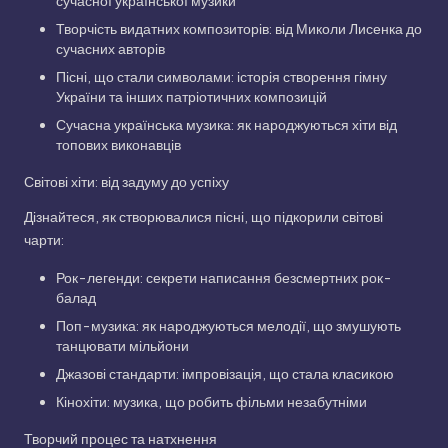
сучасної української музики
Творчість видатних композиторів: від Миколи Лисенка до
сучасних авторів
Пісні, що стали символами: історія створення гімну
України та інших патріотичних композицій
Сучасна українська музика: як народжуються хіти від
топових виконавців
Світові хіти: від задуму до успіху
Дізнайтеся, як створювалися пісні, що підкорили світові
чарти:
Рок-легенди: секрети написання безсмертних рок-
балад
Поп-музика: як народжуються мелодії, що змушують
танцювати мільйони
Джазові стандарти: імпровізація, що стала класикою
Кінохіти: музика, що робить фільми незабутніми
Творчий процес та натхнення