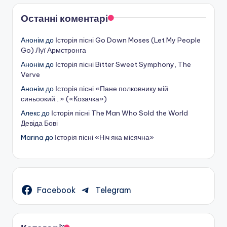
Останні коментарі
Анонім
до
Історія пісні Go Down Moses (Let My People
Go) Луї Армстронга
Анонім
до
Історія пісні Bitter Sweet Symphony, The
Verve
Анонім
до
Історія пісні «Пане полковнику мій
синьоокий…» («Козачка»)
Алекс
до
Історія пісні The Man Who Sold the World
Девіда Бові
Marina
до
Історія пісні «Ніч яка місячна»
Facebook
Telegram