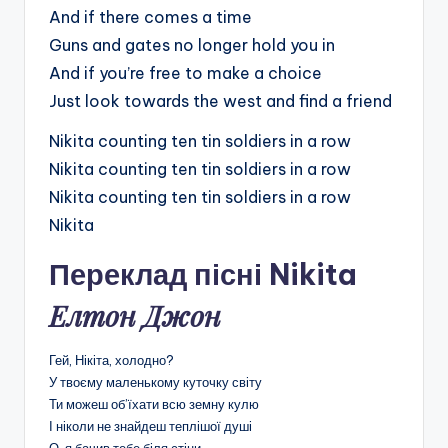
And if there comes a time
Guns and gates no longer hold you in
And if you’re free to make a choice
Just look towards the west and find a friend
Nikita counting ten tin soldiers in a row
Nikita counting ten tin soldiers in a row
Nikita counting ten tin soldiers in a row
Nikita
Переклад пісні Nikita
Елтон Джон
Гей, Нікіта, холодно?
У твоєму маленькому куточку світу
Ти можеш об’їхати всю земну кулю
І ніколи не знайдеш теплішої душі