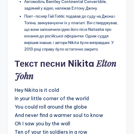
Автомобіль Bentley Continental Convertible,
задіяний у відео, належав Елтону Джону.
Поет-пісняр Гай Гоббс подавав до суду на Джона і
Топіна, звинувачуючи їх у плагіаті. Він стверджував,
що вони запозичили ідею його пісні Natasha про
кохання до російської офіціантки. Однак суддя
вирішив інакше, і автори Nikita були виправдані. У
2013 році справу було остаточно закрито.
Elton
Текст песни Nikita
John
Hey Nikita is it cold
In your little corner of the world
You could roll around the globe
And never find a warmer soul to know
Oh I saw you by the wall
Ten of your tin soldiers in a row