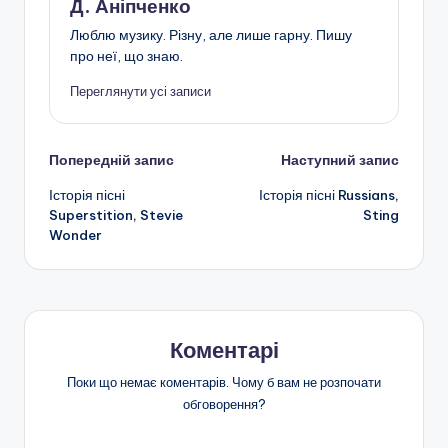
Д. Аніпченко
Люблю музику. Різну, але лише гарну. Пишу
про неї, що знаю.
Переглянути усі записи
Навігація
Попередній запис
Наступний запис
Історія пісні
Історія пісні Russians,
по
Superstition, Stevie
Sting
Wonder
запису
Коментарі
Поки що немає коментарів. Чому б вам не розпочати
обговорення?