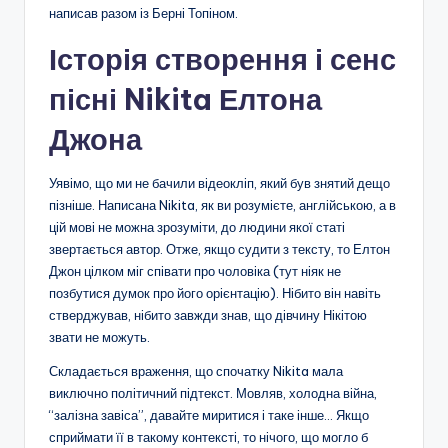
написав разом із Берні Топіном.
Історія створення і сенс
пісні Nikita Елтона
Джона
Уявімо, що ми не бачили відеокліп, який був знятий дещо
пізніше. Написана Nikita, як ви розумієте, англійською, а в
цій мові не можна зрозуміти, до людини якої статі
звертається автор. Отже, якщо судити з тексту, то Елтон
Джон цілком міг співати про чоловіка (тут ніяк не
позбутися думок про його орієнтацію). Нібито він навіть
стверджував, нібито завжди знав, що дівчину Нікітою
звати не можуть.
Складається враження, що спочатку Nikita мала
виключно політичний підтекст. Мовляв, холодна війна,
“залізна завіса”, давайте миритися і таке інше… Якщо
сприймати її в такому контексті, то нічого, що могло б