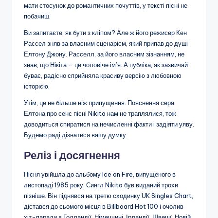
мати стосунок до романтичних почуттів, у тексті пісні не
побачиш.
Ви запитаєте, як бути з кліпом? Але ж його режисер Кен
Рассел зняв за власним сценарієм, який припав до душі
Елтону Джону. Расселл, за його власним зізнанням, не
знав, що Нікіта – це чоловіче ім’я. А публіка, як зазвичай
буває, радісно сприйняла красиву версію з любовною
історією.
Утім, це не більше ніж припущення. Пояснення сера
Елтона про сенс пісні Nikita нам не траплялися, тож
доводиться спиратися на нечисленні факти і задіяти уяву.
Будемо раді дізнатися вашу думку.
Реліз і досягнення
Пісня увійшла до альбому Ice on Fire, випущеного в
листопаді 1985 року. Сингл Nikita був виданий трохи
пізніше. Він піднявся на третю сходинку UK Singles Chart,
дістався до сьомого місця в Billboard Hot 100 і очолив
хіт-паради в Голландії, Німеччині, Ірландії, Швеції, Новій