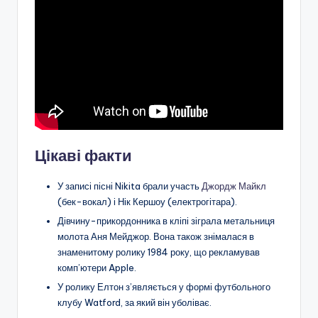
Цікаві факти
У записі пісні Nikita брали участь
Джордж Майкл
(бек-вокал) і Нік Кершоу (електрогітара).
Дівчину-прикордонника в кліпі зіграла метальниця
молота Аня Мейджор. Вона також знімалася в
знаменитому ролику 1984 року, що рекламував
комп’ютери Apple.
У ролику Елтон з’являється у формі футбольного
клубу Watford, за який він уболіває.