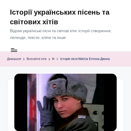
Історії українських пісень та
Перейти
до
світових хітів
вмісту
Відомі українські пісні та світові хіти: історії створення,
легенди, тексти, кліпи та інше
Домашня
Всесвітні хіти
N
Історія пісні Nikita Елтона Джона