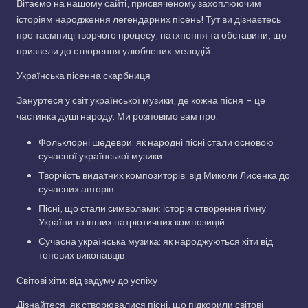
Вітаємо на нашому сайті, присвяченому захоплюючим
історіям народження легендарних пісень! Тут ви дізнаєтесь
про таємниці творчого процесу, натхнення та обставини, що
призвели до створення улюблених мелодій.
Українська пісенна скарбниця
Зануртеся у світ української музики, де кожна пісня – це
частинка душі народу. Ми розповімо вам про:
Фольклорні шедеври: як народні пісні стали основою
сучасної української музики
Творчість видатних композиторів: від Миколи Лисенка до
сучасних авторів
Пісні, що стали символами: історія створення гімну
України та інших патріотичних композицій
Сучасна українська музика: як народжуються хіти від
топових виконавців
Світові хіти: від задуму до успіху
Дізнайтеся, як створювалися пісні, що підкорили світові