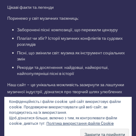
Цікаві факти та легенди
Поринемо у світ музичних таємниць:
Заборонені пісні: композиції, що пережили цензуру
Плагіат чи збіг? Історії музичних конфліктів та судових
розглядів
Пісні, що змінили світ: музика як інструмент соціальних
змін
Рекорди та досягнення: найдовші, найкоротші,
найпопулярніші пісні в історії
Наш сайт – це унікальна можливість зазирнути за лаштунки
музичної індустрії, дізнатися про творчий шлях улюблених
виконавців та відкрити для себе нові грані улюблених
Конфіденційність і файли cookie: цей сайт використовує файли
композицій. Приєднуйтесь до нашої музичної подорожі!
cookie. Продовжуючи використовувати цей веб-сайт, ви
погоджуєтесь на їх використання.
Щоб дізнатися більше, включно з тим, як контролювати файли
cookie, дивіться тут:
Політика використання файлів Cookie
Copyright 2026 —
Історії українських пісень та світових