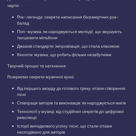
чарти:
Рок-легенди: секрети написання безсмертних рок-
балад
Поп-музика: як народжуються мелодії, що змушують
танцювати мільйони
Джазові стандарти: імпровізація, що стала класикою
Кінохіти: музика, що робить фільми незабутніми
Творчий процес та натхнення
Розкриємо секрети музичної кухні:
Від першого акорду до готового треку: етапи створення
пісні
Співпраця авторів та виконавців: як народжується магія
Технології у музиці: від студійних секретів до цифрової
революції
Історії випадкового успіху: пісні, що стали хітами
несподівано для авторів