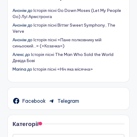
Анонім
до
Історія пісні Go Down Moses (Let My People
Go) Луї Армстронга
Анонім
до
Історія пісні Bitter Sweet Symphony, The
Verve
Анонім
до
Історія пісні «Пане полковнику мій
синьоокий…» («Козачка»)
Алекс
до
Історія пісні The Man Who Sold the World
Девіда Бові
Marina
до
Історія пісні «Ніч яка місячна»
Facebook
Telegram
Категорії
Категорії