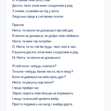
О, я бачив тебе біля стіни.
Десять твоїх олов’яних солдатиків в ряд
З очима, схожими на лід у вогні.
Людське серце в сніговому полоні.
Приспів:
Нікіта, ти ніколи не дізнаєшся про мій дім.
Я ніколи не дізнаюся, як добре тебе обіймати
Нікіта, ти мені так потрібен
О, Нікіта, ти по той бік будь-якої лінії в часі.
Рахуючи десять олов’яних солдатиків в ряд.
Ні, Нікіта, ти ніколи не дізнаєшся.
Я тобі коли-небудь снилася?
Ти коли-небудь бачив листи, які я пишу?
Коли ти дивишся на небо крізь дріт?
Нікіта, ти рахуєш зорі вночі?
І якщо прийде час
Зброя і ворота тебе більше не втримають
І якщо ти вільний зробити вибір
Просто подивись на захід і знайди друга.