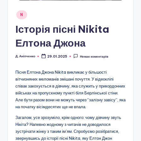
Опубліковано
N
у
Історія пісні Nikita
Елтона Джона
Д. Аніпченко
29.01.2025
Немає коментарів
Опубліковано
Пісня Елтона Джона Nikita викликає у більшості
вітчизняних меломанів змішані почуття. У відеокліпі
співак закохується в дівчину, яка служить у прикордонних
військах на пропускному пункті біля Берлінської стіни.
Але бути разом вони не можуть через “залізну завісу”, яка
на початку вісімдесятих ще не впала.
Загалом, усе зрозуміло, крім одного: чому дівчину звуть
Нікіта? Напевно жодному з читачів не доводилося
зустрічати жінку з таким ім’ям. Спробуємо розібратися,
звернувшись до історії пісні Nikita, яку Елтон Джон