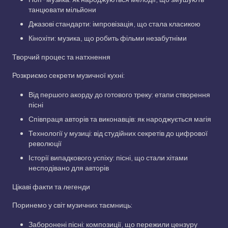
танцювати мільйони
Джазові стандарти: імпровізація, що стала класикою
Кінохіти: музика, що робить фільми незабутніми
Творчий процес та натхнення
Розкриємо секрети музичної кухні:
Від першого акорду до готового треку: етапи створення
пісні
Співпраця авторів та виконавців: як народжується магія
Технології у музиці: від студійних секретів до цифрової
революції
Історії випадкового успіху: пісні, що стали хітами
несподівано для авторів
Цікаві факти та легенди
Поринемо у світ музичних таємниць:
Заборонені пісні: композиції, що пережили цензуру