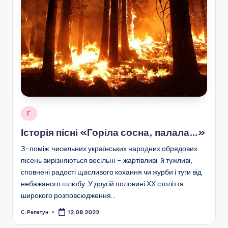
Опубліковано
Г
у
Історія пісні «Горіла сосна, палала…»
З-поміж чисельних українських народних обрядових
пісень вирізняються весільні – жартівливі й тужливі,
сповнені радості щасливого кохання чи журби і туги від
небажаного шлюбу. У другій половині ХХ століття
широкого розповсюдження…
С. Репетун
12.08.2022
Опубліковано