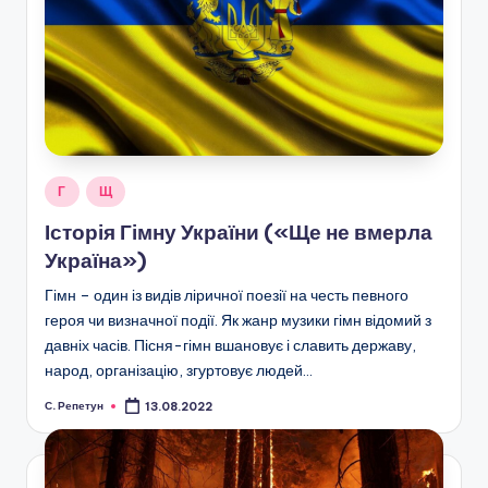
Опубліковано
Г
Щ
у
Історія Гімну України («Ще не вмерла
Україна»)
Гімн – один із видів ліричної поезії на честь певного
героя чи визначної події. Як жанр музики гімн відомий з
давніх часів. Пісня-гімн вшановує і славить державу,
народ, організацію, згуртовує людей…
С. Репетун
13.08.2022
Опубліковано