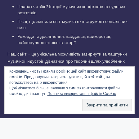
Плагіат чи збіг? Історії музичних конфліктів та судових
розглядів
Пісні, що змінили світ: музика як інструмент соціальних
змін
Рекорди та досягнення: найдовші, найкоротші,
найпопулярніші пісні в історії
Наш сайт – це унікальна можливість зазирнути за лаштунки
музичної індустрії, дізнатися про творчий шлях улюблених
виконавців та відкрити для себе нові грані улюблених
Конфіденційність і файли cookie: цей сайт використовує файли
композицій. Приєднуйтесь до нашої музичної подорожі!
cookie. Продовжуючи використовувати цей веб-сайт, ви
погоджуєтесь на їх використання.
Щоб дізнатися більше, включно з тим, як контролювати файли
cookie, дивіться тут:
Політика використання файлів Cookie
Copyright 2026 —
Історії українських пісень та світових
хітів
. All rights reserved.
Bloghash WordPress Theme