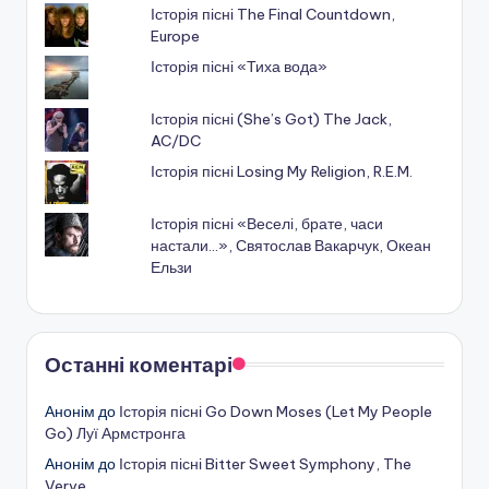
Історія пісні The Final Countdown,
Europe
Історія пісні «Тиха вода»
Історія пісні (She’s Got) The Jack,
AC/DC
Історія пісні Losing My Religion, R.E.M.
Історія пісні «Веселі, брате, часи
настали...», Святослав Вакарчук, Океан
Ельзи
Останні коментарі
Анонім
до
Історія пісні Go Down Moses (Let My People
Go) Луї Армстронга
Анонім
до
Історія пісні Bitter Sweet Symphony, The
Verve