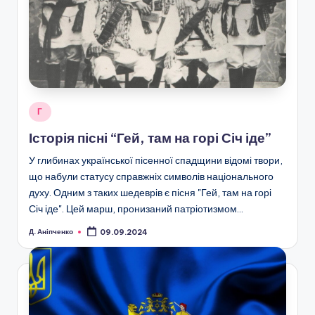
Опубліковано
Г
у
Історія пісні “Гей, там на горі Січ іде”
У глибинах української пісенної спадщини відомі твори,
що набули статусу справжніх символів національного
духу. Одним з таких шедеврів є пісня "Гей, там на горі
Січ іде". Цей марш, пронизаний патріотизмом…
Д. Аніпченко
09.09.2024
Опубліковано