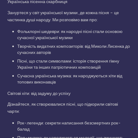
Українська пісенна скарбниця
Зануртеся у світ української музики, де кожна пісня – це
частинка душі народу. Ми розповімо вам про:
Фольклорні шедеври: як народні пісні стали основою
сучасної української музики
Творчість видатних композиторів: від Миколи Лисенка до
сучасних авторів
Пісні, що стали символами: історія створення гімну
України та інших патріотичних композицій
Сучасна українська музика: як народжуються хіти від
топових виконавців
Світові хіти: від задуму до успіху
Дізнайтеся, як створювалися пісні, що підкорили світові
чарти:
Рок-легенди: секрети написання безсмертних рок-
балад
Поп-музика: як народжуються мелодії, що змушують