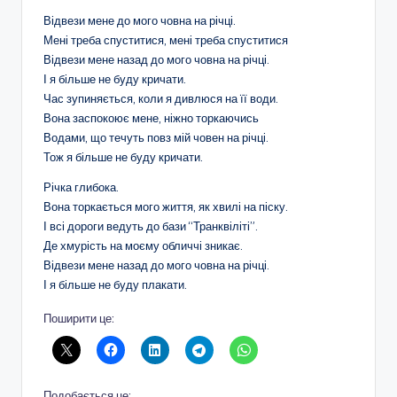
Відвези мене до мого човна на річці.
Мені треба спуститися, мені треба спуститися
Відвези мене назад до мого човна на річці.
І я більше не буду кричати.
Час зупиняється, коли я дивлюся на її води.
Вона заспокоює мене, ніжно торкаючись
Водами, що течуть повз мій човен на річці.
Тож я більше не буду кричати.
Річка глибока.
Вона торкається мого життя, як хвилі на піску.
І всі дороги ведуть до бази “Транквіліті”.
Де хмурість на моєму обличчі зникає.
Відвези мене назад до мого човна на річці.
І я більше не буду плакати.
Поширити це:
Подобається це: