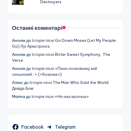
Destroyers
Останні коментарі
Анонім
до
Історія пісні Go Down Moses (Let My People
Go) Луї Армстронга
Анонім
до
Історія пісні Bitter Sweet Symphony, The
Verve
Анонім
до
Історія пісні «Пане полковнику мій
синьоокий…» («Козачка»)
Алекс
до
Історія пісні The Man Who Sold the World
Девіда Бові
Marina
до
Історія пісні «Ніч яка місячна»
Facebook
Telegram