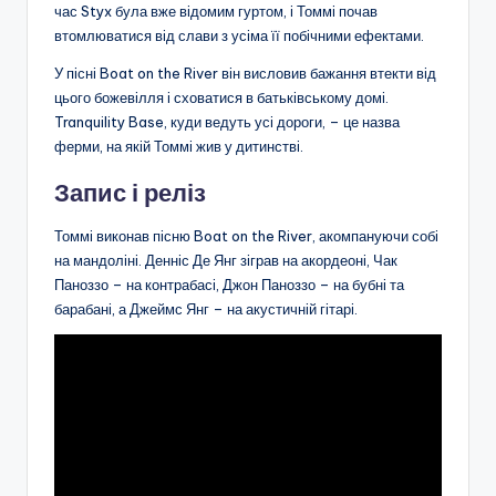
час Styx була вже відомим гуртом, і Томмі почав
втомлюватися від слави з усіма її побічними ефектами.
У пісні Boat on the River він висловив бажання втекти від
цього божевілля і сховатися в батьківському домі.
Tranquility Base, куди ведуть усі дороги, – це назва
ферми, на якій Томмі жив у дитинстві.
Запис і реліз
Томмі виконав пісню Boat on the River, акомпануючи собі
на мандоліні. Денніс Де Янг зіграв на акордеоні, Чак
Паноззо – на контрабасі, Джон Паноззо – на бубні та
барабані, а Джеймс Янг – на акустичній гітарі.