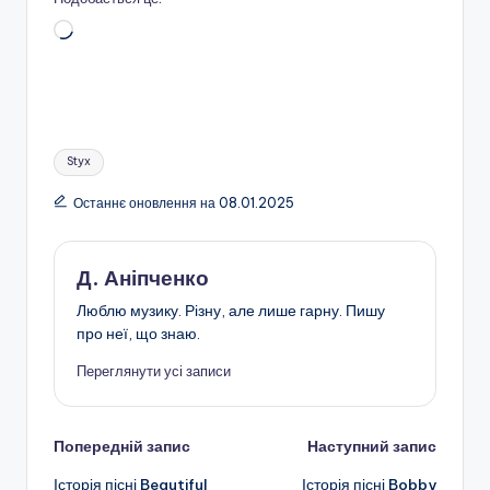
Завантаження…
Позначки:
Styx
Останнє оновлення на 08.01.2025
Д. Аніпченко
Люблю музику. Різну, але лише гарну. Пишу
про неї, що знаю.
Переглянути усі записи
Навігація
Попередній запис
Наступний запис
Історія пісні Beautiful
Історія пісні Bobby