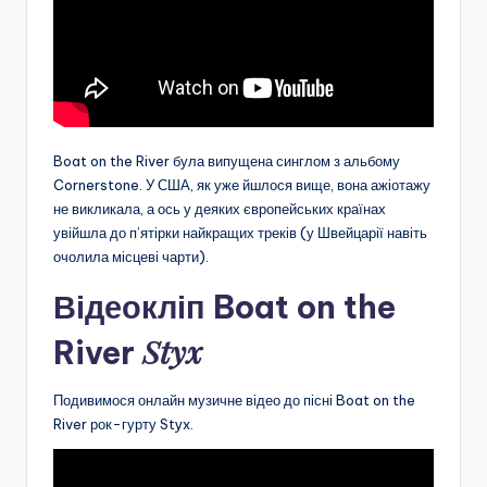
Boat on the River була випущена синглом з альбому
Cornerstone. У США, як уже йшлося вище, вона ажіотажу
не викликала, а ось у деяких європейських країнах
увійшла до п’ятірки найкращих треків (у Швейцарії навіть
очолила місцеві чарти).
Відеокліп Boat on the
Styx
River
Подивимося онлайн музичне відео до пісні Boat on the
River рок-гурту Styx.