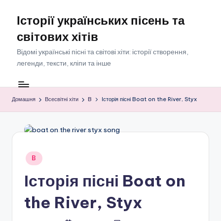
Історії українських пісень та
Перейти
до
світових хітів
вмісту
Відомі українські пісні та світові хіти: історії створення,
легенди, тексти, кліпи та інше
Домашня
Всесвітні хіти
B
Історія пісні Boat on the River, Styx
Опубліковано
B
у
Історія пісні Boat on
the River, Styx