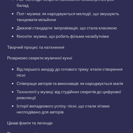
балад
Поп-музика: як народжуються мелодії, що змушують
танцювати мільйони
Джазові стандарти: імпровізація, що стала класикою
Кінохіти: музика, що робить фільми незабутніми
Творчий процес та натхнення
Розкриємо секрети музичної кухні:
Від першого акорду до готового треку: етапи створення
пісні
Співпраця авторів та виконавців: як народжується магія
Технології у музиці: від студійних секретів до цифрової
революції
Історії випадкового успіху: пісні, що стали хітами
несподівано для авторів
Цікаві факти та легенди