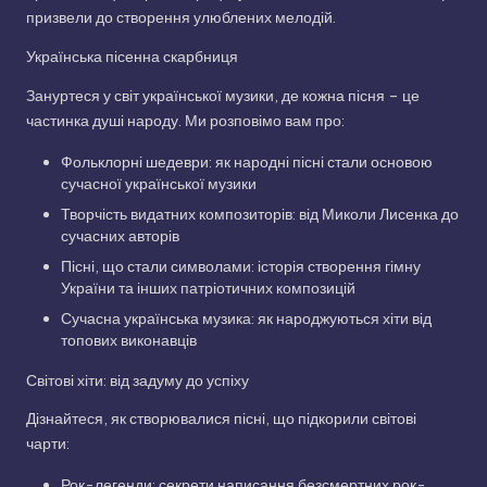
призвели до створення улюблених мелодій.
Українська пісенна скарбниця
Зануртеся у світ української музики, де кожна пісня – це
частинка душі народу. Ми розповімо вам про:
Фольклорні шедеври: як народні пісні стали основою
сучасної української музики
Творчість видатних композиторів: від Миколи Лисенка до
сучасних авторів
Пісні, що стали символами: історія створення гімну
України та інших патріотичних композицій
Сучасна українська музика: як народжуються хіти від
топових виконавців
Світові хіти: від задуму до успіху
Дізнайтеся, як створювалися пісні, що підкорили світові
чарти:
Рок-легенди: секрети написання безсмертних рок-