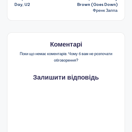
по
Day, U2
Brown (Goes Down)
Френк Заппа
запису
Коментарі
Поки що немає коментарів. Чому б вам не розпочати
обговорення?
Залишити відповідь