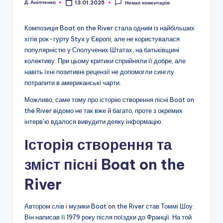
Д. Аніпченко
13.01.2025
Немає коментарів
Опубліковано
Композиція Boat on the River стала одним із найбільших
хітів рок-гурту Styx у Європі, але не користувалася
популярністю у Сполучених Штатах, на батьківщині
колективу. При цьому критики сприйняли її добре, але
навіть їхні позитивні рецензії не допомогли синглу
потрапити в американські чарти.
Можливо, саме тому про історію створення пісні Boat on
the River відомо не так вже й багато, проте з окремих
інтерв’ю вдалося вивудити деяку інформацію.
Історія створення та
зміст пісні Boat on the
River
Автором слів і музики Boat on the River став Томмі Шоу.
Він написав її 1979 року після поїздки до Франції. На той