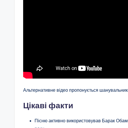
Альтернативне відео пропонується шанувальника
Цікаві факти
Пісню активно використовував Барак Обама