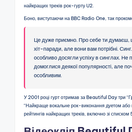
найкращих треків рок-гурту U2.
Боно, виступаючи на BBC Radio One, так прокоме
Це дуже приємно. Про себе ти думаєш, що
хіт-паради, але вони вам потрібні. Синг
особливо досягли успіху в синглах. Не 
домоглися деякої популярності, але поч
особливим.
У 2001 році гурт отримав за Beautiful Day три “Г
“Найкраще вокальне рок-виконання дуетом або г
рейтингів найкращих треків, включно зі списком 5
Відеокліп Beautiful