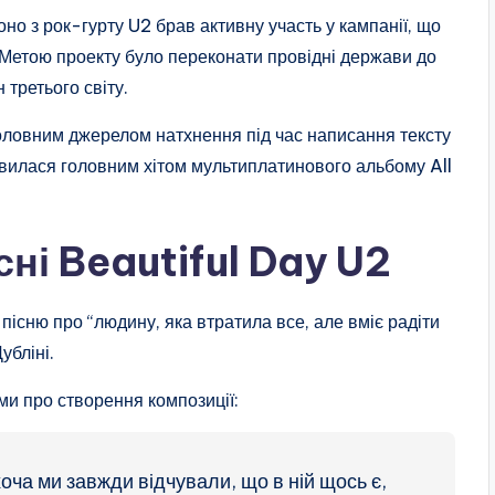
но з рок-гурту U2 брав активну участь у кампанії, що
Метою проекту було переконати провідні держави до
 третього світу.
головним джерелом натхнення під час написання тексту
иявилася головним хітом мультиплатинового альбому All
сні Beautiful Day U2
пісню про “людину, яка втратила все, але вміє радіти
убліні.
ми про створення композиції:
 хоча ми завжди відчували, що в ній щось є,