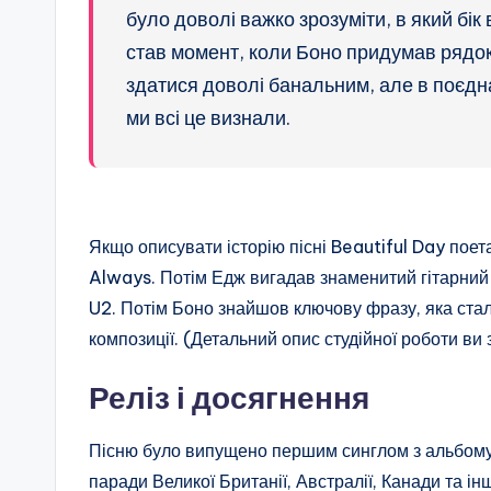
було доволі важко зрозуміти, в який бі
став момент, коли Боно придумав рядок “
здатися доволі банальним, але в поєдна
ми всі це визнали.
Якщо описувати історію пісні Beautiful Day поет
Always. Потім Едж вигадав знаменитий гітарний
U2. Потім Боно знайшов ключову фразу, яка ста
композиції. (Детальний опис студійної роботи ви з
Реліз і досягнення
Пісню було випущено першим синглом з альбому 
паради Великої Британії, Австралії, Канади та інш