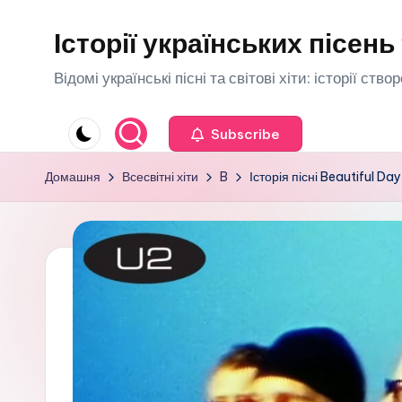
Історії українських пісень 
Перейти
до
Відомі українські пісні та світові хіти: історії ств
вмісту
Subscribe
Домашня
Всесвітні хіти
B
Історія пісні Beautiful Day