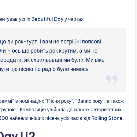
нтував успіх Beautiful Day у чартах:
 ви рок-гурт, і вам не потрібні попсові
ли – ось що робить рок крутим, а ми не
передати, як схвильовані ми були. Ми вже
ути цю пісню по радіо було чимось
реммі” в номінаціях “Пісня року”, “Запис року”, а також
рупою”. Композиція увійшла до кількох авторитетних
00 найвеличніших пісень усіх часів від Rolling Stone.
 Day U2