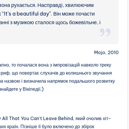
к вона рухається. Насправді, хвилюючим
It’s a beautiful day”. Він може почасти
нні з музикою сталося щось божевільне, і
Mojo, 2010
апно, то почалася вона з імпровізацій навколо треку
 риф, що повертає слухачів до колишнього звучання
ла назвою і визначила напрямок подальшого розвитку
найдете у Вікіпедії.)
All That You Can’t Leave Behind, який очолив хіт-
их країн. Пізніше її було включено до збірок