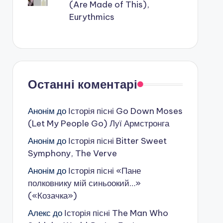
(Are Made of This),
Eurythmics
Останні коментарі
Анонім
до
Історія пісні Go Down Moses
(Let My People Go) Луї Армстронга
Анонім
до
Історія пісні Bitter Sweet
Symphony, The Verve
Анонім
до
Історія пісні «Пане
полковнику мій синьоокий…»
(«Козачка»)
Алекс
до
Історія пісні The Man Who