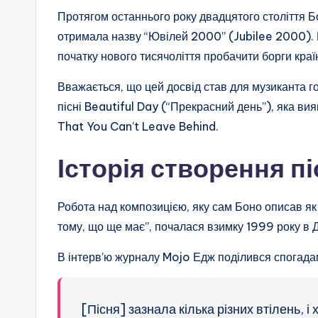
Протягом останнього року двадцятого століття Бо
отримала назву “Ювілей 2000” (Jubilee 2000). 
початку нового тисячоліття пробачити борги країн
Вважається, що цей досвід став для музиканта 
пісні Beautiful Day (“Прекрасний день”), яка в
That You Can’t Leave Behind.
Історія створення пі
Робота над композицією, яку сам Боно описав як 
тому, що ще має”, почалася взимку 1999 року в Д
В інтерв’ю журналу Mojo Едж поділився спогада
[Пісня] зазнала кілька різних втілень, і