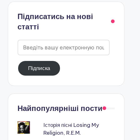
Підписатись на нові
статті
Введіть
вашу
електронную
Підписка
пошту
Найпопулярніші пости
Історія пісні Losing My
Religion, R.E.M.