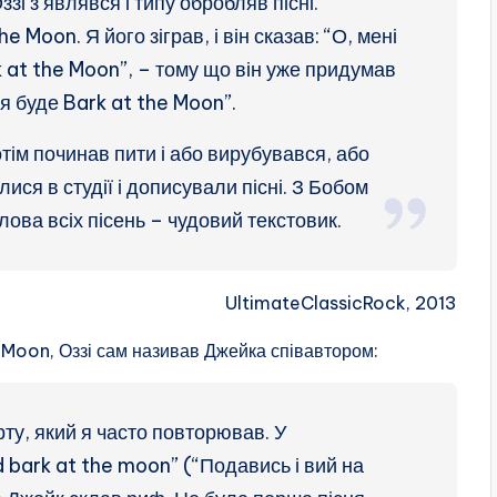
зі з’являвся і типу обробляв пісні.
 Moon. Я його зіграв, і він сказав: “О, мені
 at the Moon”, – тому що він уже придумав
ця буде Bark at the Moon”.
тім починав пити і або вирубувався, або
ся в студії і дописували пісні. З Бобом
ова всіх пісень – чудовий текстовик.
UltimateClassicRock, 2013
 Moon, Оззі сам називав Джейка співавтором:
рту, який я часто повторював. У
 bark at the moon” (“Подавись і вий на