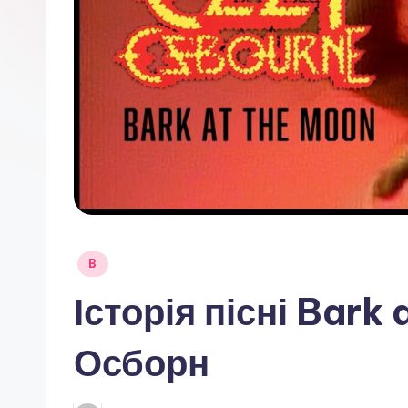
Опубліковано
B
у
Історія пісні Bark
Осборн