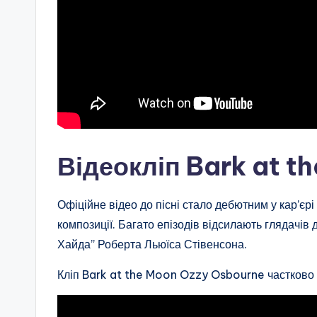
Відеокліп Bark at t
Офіційне відео до пісні стало дебютним у кар’єр
композиції. Багато епізодів відсилають глядачів д
Хайда” Роберта Льюїса Стівенсона.
Кліп Bark at the Moon Ozzy Osbourne частково 