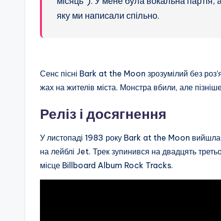
місяць”). У мене була вокальна партія,
яку ми написали спільно.
Сенс пісні Bark at the Moon зрозумілий без роз’
жах на жителів міста. Монстра вбили, але пізніше
Реліз і досягнення
У листопаді 1983 року Bark at the Moon вийшл
на лейблі Jet. Трек зупинився на двадцять треть
місце Billboard Album Rock Tracks.