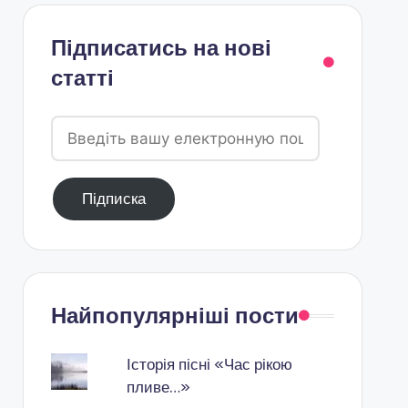
Підписатись на нові
статті
Введіть
вашу
електронную
Підписка
пошту
Найпопулярніші пости
Історія пісні «Час рікою
пливе…»