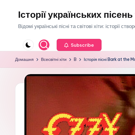
Історії українських пісень 
Перейти
до
Відомі українські пісні та світові хіти: історії ств
вмісту
Subscribe
Домашня
Всесвітні хіти
B
Історія пісні Bark at the 