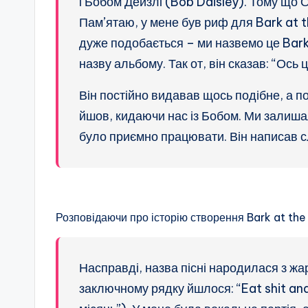
і Бобом Дейзлі (Bob Daisley). Тому що Оз
Пам’ятаю, у мене був риф для Bark at the
дуже подобається – ми назвемо це Bark
назву альбому. Так от, він сказав: “Ось 
Він постійно видавав щось подібне, а по
йшов, кидаючи нас із Бобом. Ми залишали
було приємно працювати. Він написав сл
Розповідаючи про історію створення Bark at the
Насправді, назва пісні народилася з жа
заключному рядку йшлося: “Eat shit and