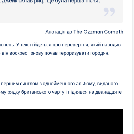
 а Джейк склав риф. Це була перша пісня,
Анотація до The Ozzman Cometh
яснень. У тексті йдеться про перевертня, який наводив
 він воскрес і знову почав тероризувати городян.
а першим синглом з однойменного альбому, виданого
ому рядку британського чарту і піднявся на дванадцяте