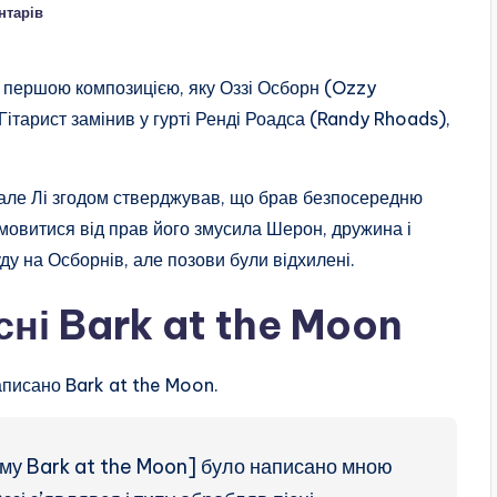
нтарів
 першою композицією, яку Оззі Осборн (Ozzy
Гітарист замінив у гурті Ренді Роадса (Randy Rhoads),
 але Лі згодом стверджував, що брав безпосередню
дмовитися від прав його змусила Шерон, дружина і
у на Осборнів, але позови були відхилені.
сні Bark at the Moon
аписано Bark at the Moon.
бому Bark at the Moon] було написано мною