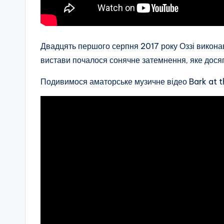
Двадцять першого серпня 2017 року Оззі виконав 
вистави почалося сонячне затемнення, яке досяг
Подивимося аматорське музичне відео Bark at 