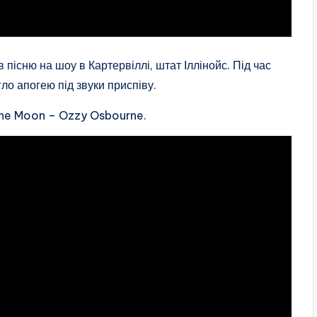
пісню на шоу в Картервіллі, штат Іллінойс. Під час
ло апогею під звуки приспіву.
the Moon – Ozzy Osbourne.