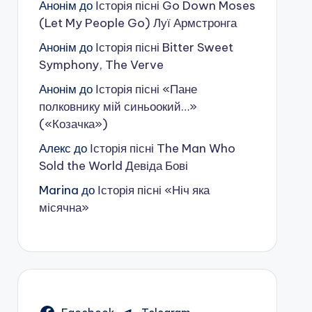
Анонім
до
Історія пісні Go Down Moses
(Let My People Go) Луї Армстронга
Анонім
до
Історія пісні Bitter Sweet
Symphony, The Verve
Анонім
до
Історія пісні «Пане
полковнику мій синьоокий…»
(«Козачка»)
Алекс
до
Історія пісні The Man Who
Sold the World Девіда Бові
Marina
до
Історія пісні «Ніч яка
місячна»