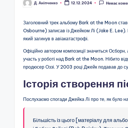
Д. Аніпченко
12.12.2024
Немає коме
Опубліковано
Заголовний трек альбому Bark at the Moon став
Osbourne) записав із Джейком Лі (Jake E. Lee). 
який загинув в авіакатастрофі.
Офіційно автором композиції значиться Осборн,
участь у роботі над Bark at the Moon. Нібито ві
продюсер Оззі. У 2003 році Джейк подавав до суд
Історія створення пі
Послухаємо спогади Джейка Лі про те, як було н
Більшість із цього [матеріалу для аль