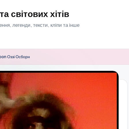
та світових хітів
орення, легенди, тексти, кліпи та інше
Moon Оззі Осборн