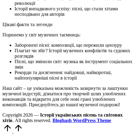
революції
Історії випадкового успіху: пісні, що стали хітами
несподівано для авторів
Цікаві факти та легенди
Поринемо у світ музичних таємниць:
Заборонені пісні: композиції, що пережили цензуру
Плагіат чи збіг? Історії музичних конфліктів та судових
розглядів
Пісні, що змінили світ: музика як інструмент соціальних
змін
Рекорди та досягнення: найдовші, найкоротші,
найпопулярніші пісні в історії
Наш сайт – це унікальна можливість зазирнути за лаштунки
музичної індустрії, дізнатися про творчий шлях улюблених
виконавців та відкрити для себе нові грані улюблених
композицій. Приєднуйтесь до нашої музичної подорожі!
Copyright 2026 —
Історії українських пісень та світових
хітів
. All rights reserved.
Bloghash WordPress Theme
Прокрутка
до