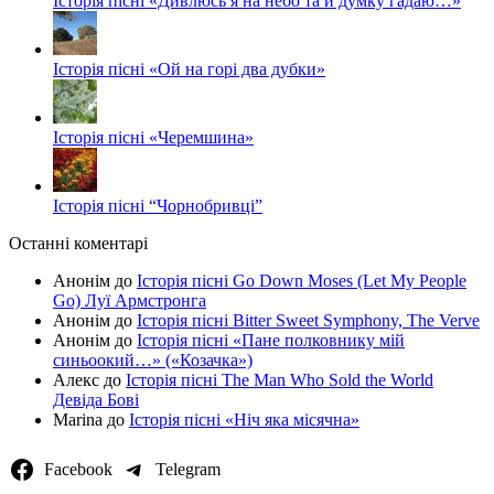
Історія пісні «Дивлюсь я на небо та й думку гадаю…»
Історія пісні «Ой на горі два дубки»
Історія пісні «Черемшина»
Історія пісні “Чорнобривці”
Останні коментарі
Анонім
до
Історія пісні Go Down Moses (Let My People
Go) Луї Армстронга
Анонім
до
Історія пісні Bitter Sweet Symphony, The Verve
Анонім
до
Історія пісні «Пане полковнику мій
синьоокий…» («Козачка»)
Алекс
до
Історія пісні The Man Who Sold the World
Девіда Бові
Marina
до
Історія пісні «Ніч яка місячна»
Facebook
Telegram