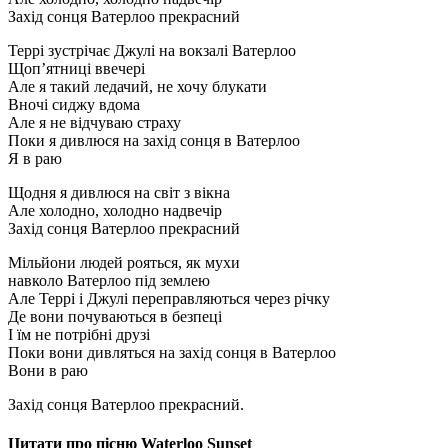
Захід сонця Ватерлоо прекрасний
Террі зустрічає Джулі на вокзалі Ватерлоо
Щоп’ятниці ввечері
Але я такий ледачий, не хочу блукати
Вночі сиджу вдома
Але я не відчуваю страху
Поки я дивлюся на захід сонця в Ватерлоо
Я в раю
Щодня я дивлюся на світ з вікна
Але холодно, холодно надвечір
Захід сонця Ватерлоо прекрасний
Мільйони людей рояться, як мухи
навколо Ватерлоо під землею
Але Террі і Джулі переправляються через річку
Де вони почуваються в безпеці
І їм не потрібні друзі
Поки вони дивляться на захід сонця в Ватерлоо
Вони в раю
Захід сонця Ватерлоо прекрасний.
Цитати про пісню Waterloo Sunset