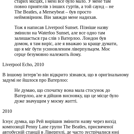
старих місцях, і мені все було мало. У мене там
повно приятелів з інших гуртів, а той саунд – не
The Beatles, а Merseybeat – був просто
неймовірним. Він завжди мене надихав.
Тож я написав Liverpool Sunset. Пізніше назву
змінили на Waterloo Sunset, але все одно там
залишається гра слів з Ватерлоо. Лондон був
домом, я там виріс, але я вважаю за краще думати,
що я міг бути усиновленим ліверпульцем. Моє
серце безумовно належить йому.
Liverpool Echo, 2010
В іншому інтерв’ю він відкрито зізнався, що в оригінальному
задумі не йшлося про Ватерлоо:
Не думаю, що спочатку вона мала стосунок до
Ватерлоо, але я дійшов висновку, що це місце було
дуже значущим у моєму житті.
2010
Існує думка, що Рей вирішив змінити назву через вихід
композиції Penny Lane групи The Beatles, присвяченої
автобусній станції в Ліверпулі, де часто зустрічалися юні