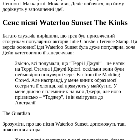
Леннон і Маккартні. Можливо, Девіс побоявся, що йому
дорікнуть у запозиченні ідеї.
Сенс пісні Waterloo Sunset The Kinks
Багато слухачів вирішили, що трек був присвячений
стосункам популярних акторів Julie Christie і Terence Stamp. Ця
версія основної ідеї Waterloo Sunset була дуже популярна, хоча
Дейв категорично її заперечував:
Звісно, всі подумали, що “Террі і Джулі” – це натяк
на Террі Стампа і Джулі Крісті, оскільки вони були
неймовірно популярні через Far from the Madding
Crowd. Але насправді, у мене виник образ моєї
сестри та її хлопця, які прямують у майбутнє. У
мене дійсно є племінник на ім’я Джеррі, але його
прізвисько – “Тоджер”, і він емігрував до
Австралії.
The Guardian
Зрозуміти, про що пісня Waterloo Sunset, допоможуть такі
пояснення автора: