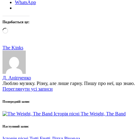
WhatsApp
Подобається це:
Завантаження…
Позначки:
The Kinks
Д. Аніпченко
Люблю музику. Різну, але лише гарну. Пишу про неї, що знаю.
Переглянути усі записи
Навігація
Попередній запис
по
Історія пісні The Weight, The Band
запису
Наступний запис
Історія пісні Tutti Frutti Літтл Річарда