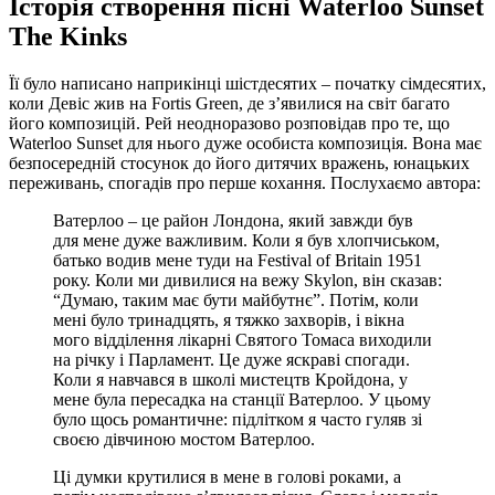
Історія створення пісні Waterloo Sunset
The Kinks
Її було написано наприкінці шістдесятих – початку сімдесятих,
коли Девіс жив на Fortis Green, де з’явилися на світ багато
його композицій. Рей неодноразово розповідав про те, що
Waterloo Sunset для нього дуже особиста композиція. Вона має
безпосередній стосунок до його дитячих вражень, юнацьких
переживань, спогадів про перше кохання. Послухаємо автора:
Ватерлоо – це район Лондона, який завжди був
для мене дуже важливим. Коли я був хлопчиськом,
батько водив мене туди на Festival of Britain 1951
року. Коли ми дивилися на вежу Skylon, він сказав:
“Думаю, таким має бути майбутнє”. Потім, коли
мені було тринадцять, я тяжко захворів, і вікна
мого відділення лікарні Святого Томаса виходили
на річку і Парламент. Це дуже яскраві спогади.
Коли я навчався в школі мистецтв Кройдона, у
мене була пересадка на станції Ватерлоо. У цьому
було щось романтичне: підлітком я часто гуляв зі
своєю дівчиною мостом Ватерлоо.
Ці думки крутилися в мене в голові роками, а