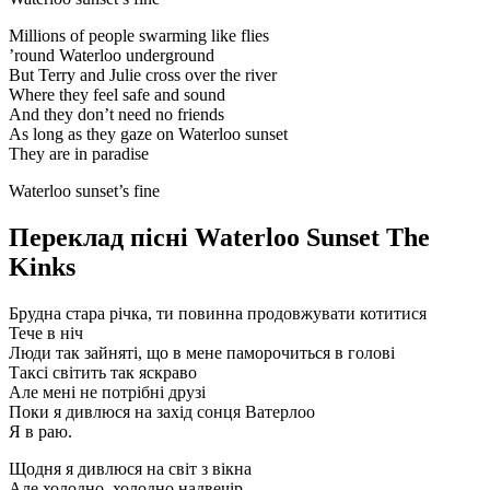
Millions of people swarming like flies
’round Waterloo underground
But Terry and Julie cross over the river
Where they feel safe and sound
And they don’t need no friends
As long as they gaze on Waterloo sunset
They are in paradise
Waterloo sunset’s fine
Переклад пісні Waterloo Sunset The
Kinks
Брудна стара річка, ти повинна продовжувати котитися
Тече в ніч
Люди так зайняті, що в мене паморочиться в голові
Таксі світить так яскраво
Але мені не потрібні друзі
Поки я дивлюся на захід сонця Ватерлоо
Я в раю.
Щодня я дивлюся на світ з вікна
Але холодно, холодно надвечір