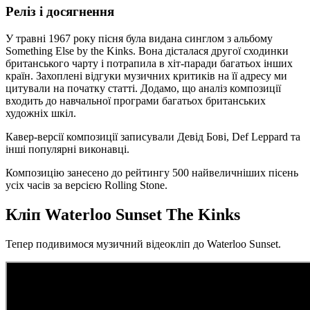
Реліз і досягнення
У травні 1967 року пісня була видана синглом з альбому
Something Else by the Kinks. Вона дісталася другої сходинки
британського чарту і потрапила в хіт-паради багатьох інших
країн. Захоплені відгуки музичних критиків на її адресу ми
цитували на початку статті. Додамо, що аналіз композиції
входить до навчальної програми багатьох британських
художніх шкіл.
Кавер-версії композиції записували Девід Бові, Def Leppard та
інші популярні виконавці.
Композицію занесено до рейтингу 500 найвеличніших пісень
усіх часів за версією Rolling Stone.
Кліп Waterloo Sunset The Kinks
Тепер подивимося музичний відеокліп до Waterloo Sunset.