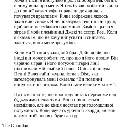
Хоча в пісні я виступаю в ролі спостерігача, багато
в чому вона про мене. Я теж бував розбитий і, хоча
до повної катастрофи справа не доходила, я
почувався вразливим. Річка зображена якоюсь
захисною силою. Я не показував текст пісні групі,
щоб вони не сміялися наді мною. Замість цього я
зіграв її моїй племінниці Джекі та сестрі Розі. Коли
я сказав їм, що не хочу випускати її синглом,
здається, вони мене зрозуміли.
Коли ми її записували, мій брат Дейв довів, що
іноді він може робити те, про що я його прошу. Він
чарівно зіграв, і його потужні гітарні лінії
підтримали мій слабкий голос. Опісля її почула
Пенні Валентайн, журналістка з Disc, яка
зателефонувала мені і сказала: “Ви повинні
випустити її синглом. Вона стане великим хітом”.
Ця пісня про те, що простодушність переможе над
будь-якими нещастями. Вона починається
несміливо, але до кінця досягає приголомшливої
потужності. Коли звучать урочисті акорди, ангели
кажуть тобі, що все буде гаразд.
The Guardian