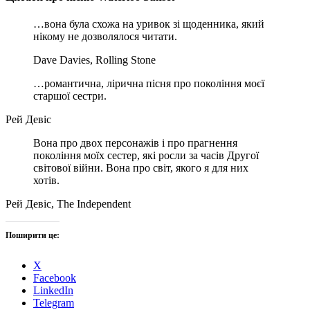
…вона була схожа на уривок зі щоденника, який
нікому не дозволялося читати.
Dave Davies, Rolling Stone
…романтична, лірична пісня про покоління моєї
старшої сестри.
Рей Девіс
Вона про двох персонажів і про прагнення
покоління моїх сестер, які росли за часів Другої
світової війни. Вона про світ, якого я для них
хотів.
Рей Девіс, The Independent
Поширити це:
X
Facebook
LinkedIn
Telegram