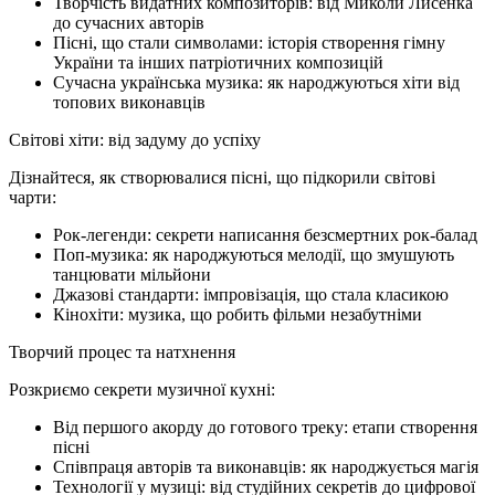
Творчість видатних композиторів: від Миколи Лисенка
до сучасних авторів
Пісні, що стали символами: історія створення гімну
України та інших патріотичних композицій
Сучасна українська музика: як народжуються хіти від
топових виконавців
Світові хіти: від задуму до успіху
Дізнайтеся, як створювалися пісні, що підкорили світові
чарти:
Рок-легенди: секрети написання безсмертних рок-балад
Поп-музика: як народжуються мелодії, що змушують
танцювати мільйони
Джазові стандарти: імпровізація, що стала класикою
Кінохіти: музика, що робить фільми незабутніми
Творчий процес та натхнення
Розкриємо секрети музичної кухні:
Від першого акорду до готового треку: етапи створення
пісні
Співпраця авторів та виконавців: як народжується магія
Технології у музиці: від студійних секретів до цифрової