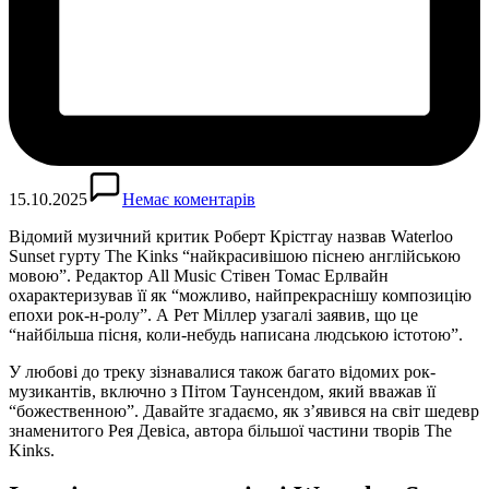
15.10.2025
Немає коментарів
Відомий музичний критик Роберт Крістгау назвав Waterloo
Sunset гурту The Kinks “найкрасивішою піснею англійською
мовою”. Редактор All Music Стівен Томас Ерлвайн
охарактеризував її як “можливо, найпрекраснішу композицію
епохи рок-н-ролу”. А Рет Міллер узагалі заявив, що це
“найбільша пісня, коли-небудь написана людською істотою”.
У любові до треку зізнавалися також багато відомих рок-
музикантів, включно з Пітом Таунсендом, який вважав її
“божественною”. Давайте згадаємо, як з’явився на світ шедевр
знаменитого Рея Девіса, автора більшої частини творів The
Kinks.