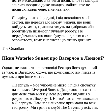
потім несподівано з’явилася пісня. Слова і мелодія
злилися воєдино дуже швидко, майже наче це
пісня складала мене, а не навпаки.
Я виріс у великій родині, і від покоління моєї
сестри, що передувало моєму, чекали, що вони
вийдуть заміж, працюватимуть на фабриках або
робитимуть низькооплачувану роботу. Не
передбачалося, що вони будуть виділятися як
особистості, тому я написав цю пісню для них.
The Guardian
Пісня Waterloo Sunset про Ватерлоо в Лондоні?
Однак, незважаючи на розповіді Рея про його духовний
зв’язок із Ватерлоо, схоже, що композицію він писав із
думками про інше місце.
Ліверпуль – моє улюблене місто, і пісня спочатку
називалася Liverpool Sunset. Джерелом натхнення
для мене став Mersey Beat [музичне видання з
редакцією в Ліверпулі]. На той час я вже закохався
в Ліверпуль. Там нас найкраще приймали на всіх
гастролях. Ми грали в клубі The Cavern, у всіх тих