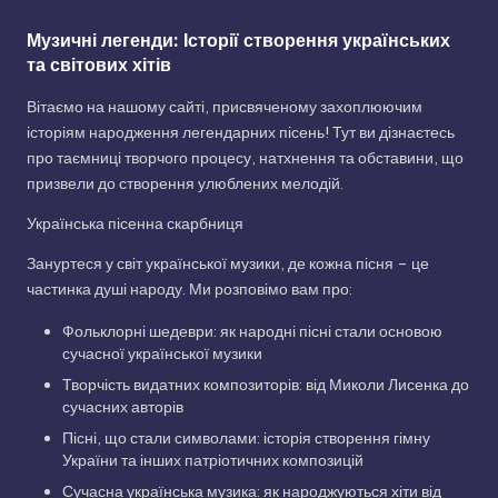
Музичні легенди: Історії створення українських
та світових хітів
Вітаємо на нашому сайті, присвяченому захоплюючим
історіям народження легендарних пісень! Тут ви дізнаєтесь
про таємниці творчого процесу, натхнення та обставини, що
призвели до створення улюблених мелодій.
Українська пісенна скарбниця
Зануртеся у світ української музики, де кожна пісня – це
частинка душі народу. Ми розповімо вам про:
Фольклорні шедеври: як народні пісні стали основою
сучасної української музики
Творчість видатних композиторів: від Миколи Лисенка до
сучасних авторів
Пісні, що стали символами: історія створення гімну
України та інших патріотичних композицій
Сучасна українська музика: як народжуються хіти від