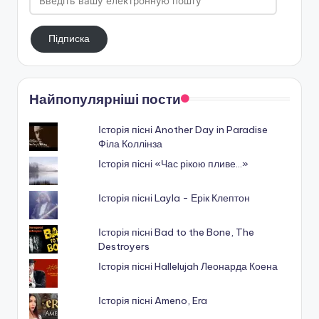
вашу
електронную
Підписка
пошту
Найпопулярніші пости
Історія пісні Another Day in Paradise
Філа Коллінза
Історія пісні «Час рікою пливе…»
Історія пісні Layla - Ерік Клептон
Історія пісні Bad to the Bone, The
Destroyers
Історія пісні Hallelujah Леонарда Коена
Історія пісні Ameno, Era