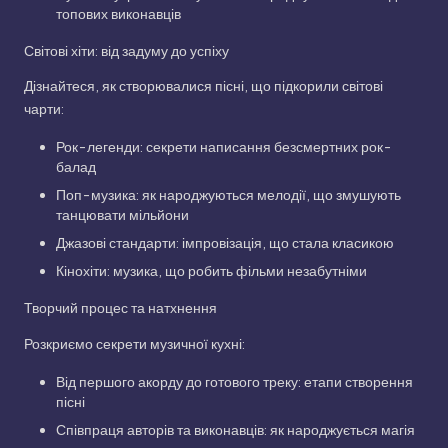
топових виконавців
Світові хіти: від задуму до успіху
Дізнайтеся, як створювалися пісні, що підкорили світові
чарти:
Рок-легенди: секрети написання безсмертних рок-
балад
Поп-музика: як народжуються мелодії, що змушують
танцювати мільйони
Джазові стандарти: імпровізація, що стала класикою
Кінохіти: музика, що робить фільми незабутніми
Творчий процес та натхнення
Розкриємо секрети музичної кухні:
Від першого акорду до готового треку: етапи створення
пісні
Співпраця авторів та виконавців: як народжується магія