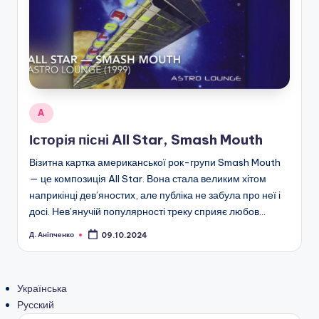
Опубліковано
A
у
Історія пісні All Star, Smash Mouth
Візитна картка американської рок-групи Smash Mouth
— це композиція All Star. Вона стала великим хітом
наприкінці дев’яностих, але публіка не забула про неї і
досі. Нев’янучій популярності треку сприяє любов…
Д. Аніпченко
09.10.2024
Опубліковано
Українська
Русский