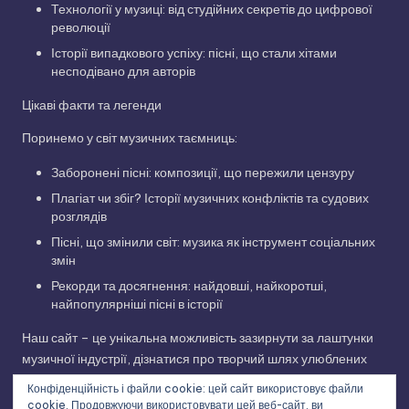
Технології у музиці: від студійних секретів до цифрової
революції
Історії випадкового успіху: пісні, що стали хітами
несподівано для авторів
Цікаві факти та легенди
Поринемо у світ музичних таємниць:
Заборонені пісні: композиції, що пережили цензуру
Плагіат чи збіг? Історії музичних конфліктів та судових
розглядів
Пісні, що змінили світ: музика як інструмент соціальних
змін
Рекорди та досягнення: найдовші, найкоротші,
найпопулярніші пісні в історії
Наш сайт – це унікальна можливість зазирнути за лаштунки
музичної індустрії, дізнатися про творчий шлях улюблених
виконавців та відкрити для себе нові грані улюблених
Конфіденційність і файли cookie: цей сайт використовує файли
композицій. Приєднуйтесь до нашої музичної подорожі!
cookie. Продовжуючи використовувати цей веб-сайт, ви