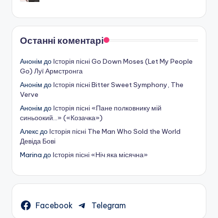
Останні коментарі
Анонім
до
Історія пісні Go Down Moses (Let My People
Go) Луї Армстронга
Анонім
до
Історія пісні Bitter Sweet Symphony, The
Verve
Анонім
до
Історія пісні «Пане полковнику мій
синьоокий…» («Козачка»)
Алекс
до
Історія пісні The Man Who Sold the World
Девіда Бові
Marina
до
Історія пісні «Ніч яка місячна»
Facebook
Telegram