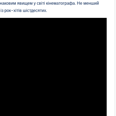
 знаковим явищем у світі кінематографа. Не менший
із рок-хітів шістдесятих.