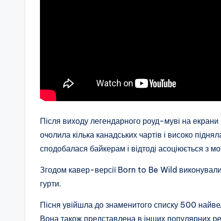
Після виходу легендарного роуд-муві на екрани п
очолила кілька канадських чартів і високо піднял
сподобалася байкерам і відтоді асоціюється з 
Згодом кавер-версії Born to Be Wild виконували 
гурти.
Пісня увійшла до знаменитого списку 500 найвели
Вона також представлена в інших популярних рей