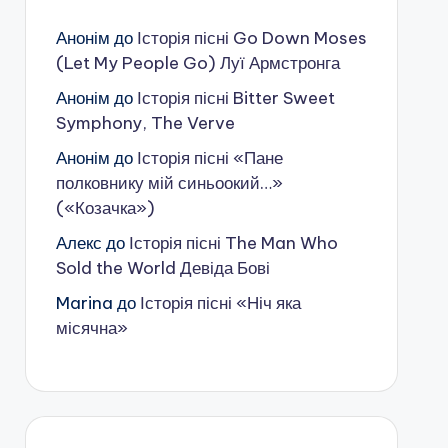
Анонім
до
Історія пісні Go Down Moses
(Let My People Go) Луї Армстронга
Анонім
до
Історія пісні Bitter Sweet
Symphony, The Verve
Анонім
до
Історія пісні «Пане
полковнику мій синьоокий…»
(«Козачка»)
Алекс
до
Історія пісні The Man Who
Sold the World Девіда Бові
Marina
до
Історія пісні «Ніч яка
місячна»