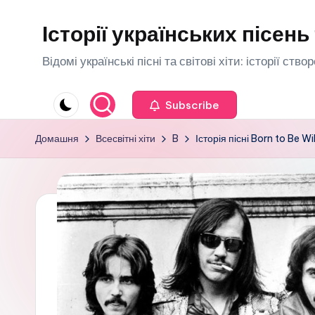
Історії українських пісень 
Перейти
до
Відомі українські пісні та світові хіти: історії ств
вмісту
Subscribe
Домашня
Всесвітні хіти
B
Історія пісні Born to Be W