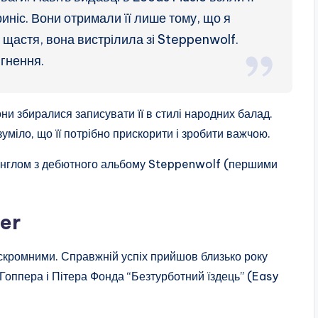
риніс. Вони отримали її лише тому, що я
щастя, вона вистрілила зі Steppenwolf.
ягнення.
ни збиралися записувати її в стилі народних балад.
уміло, що її потрібно прискорити і зробити важчою.
синглом з дебютного альбому Steppenwolf (першими
der
 скромними. Справжній успіх прийшов близько року
 Гоппера і Пітера Фонда “Безтурботний їздець” (Easy