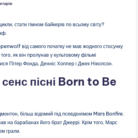
нтарів
цикли, стати гімном байкерів по всьому світу?
аф.
ppenwolf від самого початку не мав жодного стосунку
того, як він пролунав у культовому фільмі
лися Пітер Фонда, Денніс Хоппер і Джек Ніколсон.
 сенс пісні Born to Be
дмонтон, більш відомий під псевдонімом Mars Bonfire.
рав на барабанах його брат Джеррі. Крім того, Марс
ом грали.