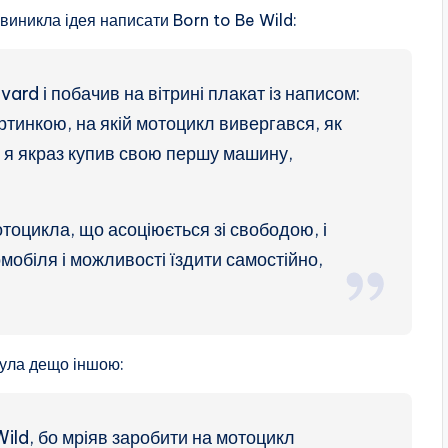
 виникла ідея написати Born to Be Wild:
ard і побачив на вітрині плакат із написом:
артинкою, на якій мотоцикл вивергався, як
 А я якраз купив свою першу машину,
отоцикла, що асоціюється зі свободою, і
омобіля і можливості їздити самостійно,
була дещо іншою:
Wild, бо мріяв заробити на мотоцикл