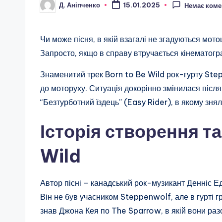
Д. Аніпченко
15.01.2025
Немає коме
Опубліковано
Чи може пісня, в якій взагалі не згадуються мото
Запросто, якщо в справу втручається кінематогр
Знаменитий трек Born to Be Wild рок-гурту Ste
до моторуху. Ситуація докорінно змінилася після 
“Безтурботний їздець” (Easy Rider), в якому зня
Історія створення та
Wild
Автор пісні – канадський рок-музикант Денніс Е
Він не був учасником Steppenwolf, але в гурті г
знав Джона Кея по The Sparrow, в якій вони раз