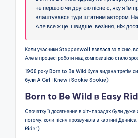
не першою чи другою піснею, яку я їм п
влаштувався туди штатним автором. На 
Але все ж це, швидше, везіння, ніж дос
Коли учасники Steppenwolf взялася за пісню, во
Але в процесі роботи над композицією стало зроз
1968 року Born to Be Wild була видана третім 
були A Girl I Knew і Sookie Sookie).
Born to Be Wild в Easy Ri
Спочатку її досягнення в хіт-парадах були дуже
потому, коли пісня прозвучала в картині Денніса
Rider).