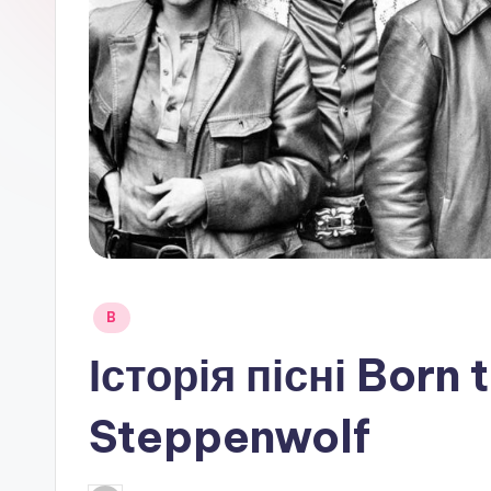
Опубліковано
B
у
Історія пісні Born 
Steppenwolf