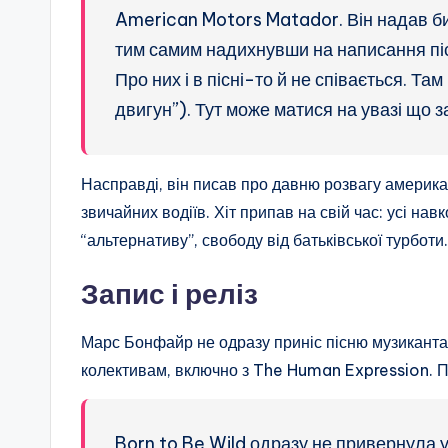
American Motors Matador. Він надав би
тим самим надихнувши на написання піс
Про них і в пісні-то й не співається. Та
двигун”). Тут може матися на увазі що з
Насправді, він писав про давню розвагу америка
звичайних водіїв. Хіт припав на свій час: усі на
“альтернативу”, свободу від батьківської турбот
Запис і реліз
Марс Бонфайр не одразу приніс пісню музикантам
колективам, включно з The Human Expression. Пі
Born to Be Wild одразу не привернула ув