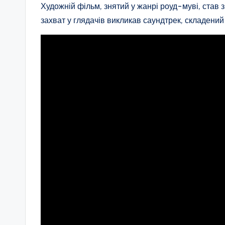
Художній фільм, знятий у жанрі роуд-муві, став
захват у глядачів викликав саундтрек, складений 