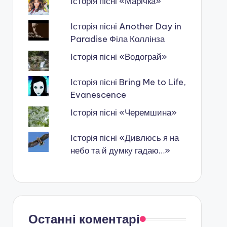
Історія пісні «Марічка»
Історія пісні Another Day in
Paradise Філа Коллінза
Історія пісні «Водограй»
Історія пісні Bring Me to Life,
Evanescence
Історія пісні «Черемшина»
Історія пісні «Дивлюсь я на
небо та й думку гадаю…»
Останні коментарі