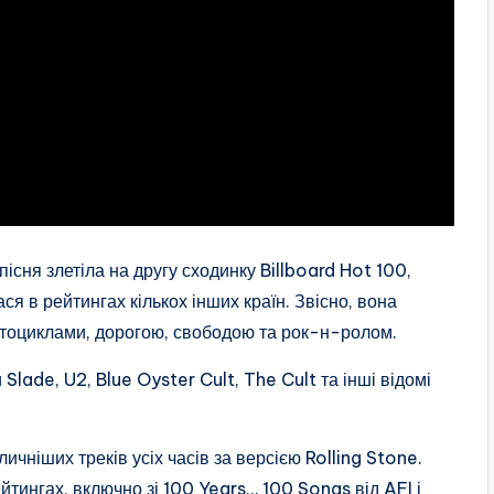
існя злетіла на другу сходинку Billboard Hot 100,
ася в рейтингах кількох інших країн. Звісно, вона
мотоциклами, дорогою, свободою та рок-н-ролом.
Slade, U2, Blue Oyster Cult, The Cult та інші відомі
чніших треків усіх часів за версією Rolling Stone.
тингах, включно зі 100 Years… 100 Songs від AFI і