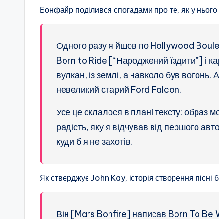
Бонфайр поділився спогадами про те, як у нього
Одного разу я йшов по Hollywood Boulev
Born to Ride [“Народжений їздити”] і к
вулкан, із землі, а навколо був вогонь.
невеликий старий Ford Falcon.
Усе це склалося в плані тексту: образ м
радість, яку я відчував від першого авт
куди б я не захотів.
Як стверджує John Kay, історія створення пісні 
Він [Mars Bonfire] написав Born To Be 