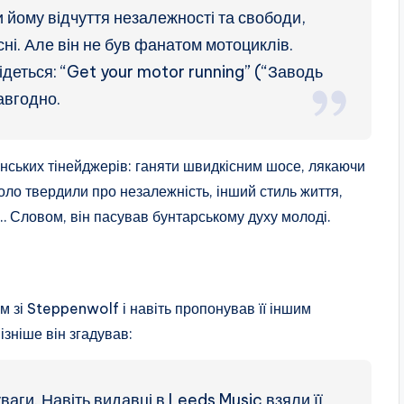
 йому відчуття незалежності та свободи,
ні. Але він не був фанатом мотоциклів.
м ідеться: “Get your motor running” (“Заводь
авгодно.
нських тінейджерів: ганяти швидкісним шосе, лякаючи
вколо твердили про незалежність, інший стиль життя,
и… Словом, він пасував бунтарському духу молоді.
 зі Steppenwolf і навіть пропонував її іншим
зніше він згадував:
аги. Навіть видавці в Leeds Music взяли її