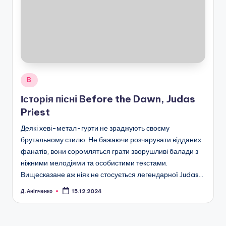
Опубліковано
B
у
Історія пісні Before the Dawn, Judas
Priest
Деякі хеві-метал-гурти не зраджують своєму
брутальному стилю. Не бажаючи розчарувати відданих
фанатів, вони соромляться грати зворушливі балади з
ніжними мелодіями та особистими текстами.
Вищесказане аж ніяк не стосується легендарної Judas…
Д. Аніпченко
15.12.2024
Опубліковано