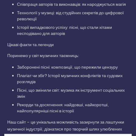
Співпраця авторів та виконавців: як народжується магія
Технології у музиці: від студійних секретів до цифрової
революції
Історії випадкового успіху: пісні, що стали хітами
несподівано для авторів
Цікаві факти та легенди
Поринемо у світ музичних таємниць:
Заборонені пісні: композиції, що пережили цензуру
Плагіат чи збіг? Історії музичних конфліктів та судових
розглядів
Пісні, що змінили світ: музика як інструмент соціальних
змін
Рекорди та досягнення: найдовші, найкоротші,
найпопулярніші пісні в історії
Наш сайт – це унікальна можливість зазирнути за лаштунки
музичної індустрії, дізнатися про творчий шлях улюблених
виконавців та відкрити для себе нові грані улюблених