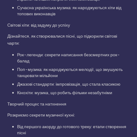
Сучасна українська музика: як народжуються хіти від
топових виконавців
Світові хіти: від задуму до успіху
Дізнайтеся, як створювалися пісні, що підкорили світові
чарти:
Рок-легенди: секрети написання безсмертних рок-
балад
Поп-музика: як народжуються мелодії, що змушують
танцювати мільйони
Джазові стандарти: імпровізація, що стала класикою
Кінохіти: музика, що робить фільми незабутніми
Творчий процес та натхнення
Розкриємо секрети музичної кухні:
Від першого акорду до готового треку: етапи створення
пісні