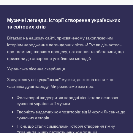
Музичні легенди: Історії створення українських
та світових хітів
Вітаємо на нашому сайті, присвяченому захоплюючим
історіям народження легендарних пісень! Тут ви дізнаєтесь
про таємниці творчого процесу, натхнення та обставини, що
призвели до створення улюблених мелодій.
Українська пісенна скарбниця
Зануртеся у світ української музики, де кожна пісня – це
частинка душі народу. Ми розповімо вам про:
Фольклорні шедеври: як народні пісні стали основою
сучасної української музики
Творчість видатних композиторів: від Миколи Лисенка до
сучасних авторів
Пісні, що стали символами: історія створення гімну
України та інших патріотичних композицій