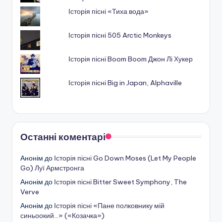
Історія пісні «Тиха вода»
Історія пісні 505 Arctic Monkeys
Історія пісні Boom Boom Джон Лі Хукер
Історія пісні Big in Japan, Alphaville
Останні коментарі
Анонім
до
Історія пісні Go Down Moses (Let My People
Go) Луї Армстронга
Анонім
до
Історія пісні Bitter Sweet Symphony, The
Verve
Анонім
до
Історія пісні «Пане полковнику мій
синьоокий…» («Козачка»)