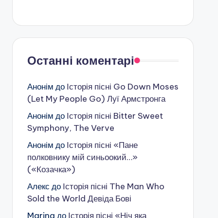
Останні коментарі
Анонім
до
Історія пісні Go Down Moses
(Let My People Go) Луї Армстронга
Анонім
до
Історія пісні Bitter Sweet
Symphony, The Verve
Анонім
до
Історія пісні «Пане
полковнику мій синьоокий…»
(«Козачка»)
Алекс
до
Історія пісні The Man Who
Sold the World Девіда Бові
Marina
до
Історія пісні «Ніч яка