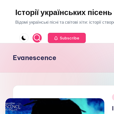
Історії українських пісень 
Перейти
до
Відомі українські пісні та світові хіти: історії ств
вмісту
Subscribe
Evanescence
О
у