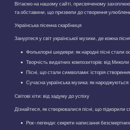
Вітаємо на нашому сайті, присвяченому захоплююч
та обставини, що призвели до створення улюблен
Українська пісенна скарбниця
Зануртеся у світ української музики, де кожна пісн
Фольклорні шедеври: як народні пісні стали о
Творчість видатних композиторів: від Миколи
Пісні, що стали символами: історія створення
Сучасна українська музика: як народжуються 
Світові хіти: від задуму до успіху
Дізнайтеся, як створювалися пісні, що підкорили св
Рок-легенди: секрети написання безсмертни