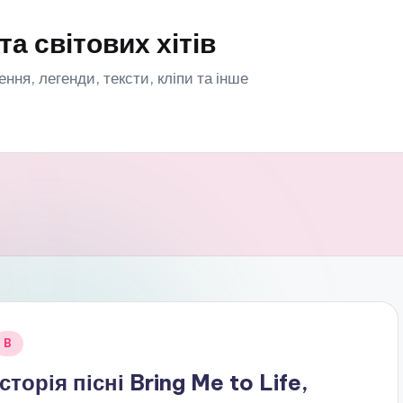
та світових хітів
орення, легенди, тексти, кліпи та інше
публіковано
B
Історія пісні Bring Me to Life,