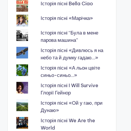
Історія пісні Bella Ciao
Історія пісні «Марічка»
Історія пісні “Була в мене
парова машина”
Історія пісні «Дивлюсь я на
небо та й думку гадаю…»
Історія пісні «А льон цвіте
синьо-синьо…»
Історія пісні I Will Survive
Глорії Гейнор
Історія пісні «Ой у гаю, при
Дунаю»
Історія пісні We Are the
World