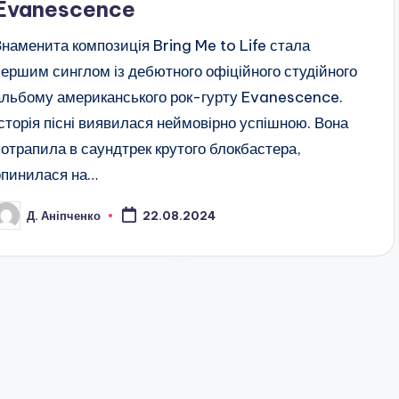
Evanescence
Знаменита композиція Bring Me to Life стала
першим синглом із дебютного офіційного студійного
альбому американського рок-гурту Evanescence.
Історія пісні виявилася неймовірно успішною. Вона
потрапила в саундтрек крутого блокбастера,
опинилася на…
Д. Аніпченко
22.08.2024
публіковано