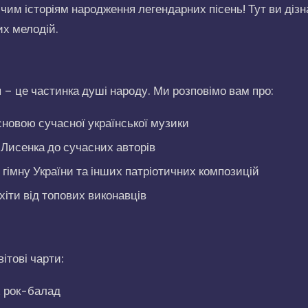
им історіям народження легендарних пісень! Тут ви дізн
их мелодій.
я – це частинка душі народу. Ми розповімо вам про:
сновою сучасної української музики
 Лисенка до сучасних авторів
 гімну України та інших патріотичних композицій
хіти від топових виконавців
ітові чарти:
х рок-балад