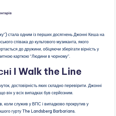
ентарів
жу”) стала одним із перших досягнень Джонні Кеша на
ького співака до культового музиканта, якого
вертається до дружини, обіцяючи зберігати вірність у
візитною карткою “Людини в чорному”.
сні I Walk the Line
 чуток, достовірність яких складно перевірити. Джонні
 що він у всіх випадках був серйозним.
ав, коли служив у ВПС і випадково прокрутив у
ршого гурту The Landsberg Barbarians.