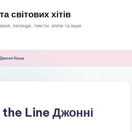
та світових хітів
орення, легенди, тексти, кліпи та інше
ne Джонні Кеша
k the Line Джонні