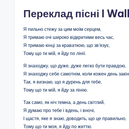
Переклад пісні I Wal
Я пильно стежу за цим моїм серцем,
Я тримаю очі широко відкритими весь час,
Я тримаю кінці за краваткою, що зв’язує,
Тому що ти мій, я йду по лінії.
Я знаходжу, що дуже, дуже легко бути правдою,
Я знаходжу себе самотнім, коли кожен день закін
Так, я визнаю, що я дурень для тебе,
Тому що ти мій, я йду за лінію.
Так само, як ніч темна, а день світлий,
Я думаю про тебе і вдень, і вночі,
І щастя, яке я знаю, доводить, що це правильно,
Тому що ти моя, я йду по життю.