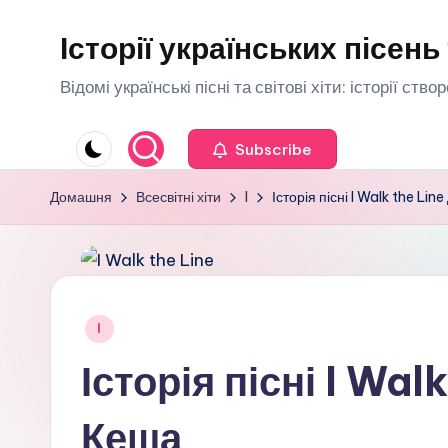
Історії українських пісень 
Перейти
до
Відомі українські пісні та світові хіти: історії ств
вмісту
Subscribe
Домашня
Всесвітні хіти
I
Історія пісні I Walk the Li
Опубліковано
I
у
Історія пісні I Wal
Кеша