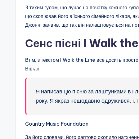
З тихим гулом, що лунає на початку кожного купл
що скопіював його в їхнього сімейного лікаря, яки
Джонні заявив, що так він налаштовується на пот
Сенс пісні I Walk the
Втім, з текстом I Walk the Line все досить прост
Вівіан:
Я написав цю пісню за лаштунками в Гле
року. Я якраз нещодавно одружився, і, г
Country Music Foundation
За його словами, його раптово охопило натхнення