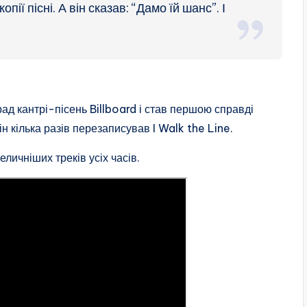
пії пісні. А він сказав: “Дамо їй шанс”. І
ад кантрі-пісень Billboard і став першою справді
 кілька разів перезаписував I Walk the Line.
личніших треків усіх часів.