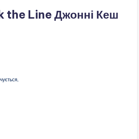
k the Line Джонні Кеш
чується,