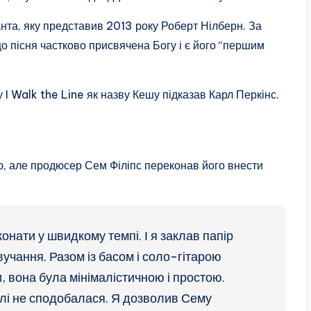
нта, яку представив 2013 року Роберт Нілберн. За
о пісня частково присвячена Богу і є його “першим
I Walk the Line як назву Кешу підказав Карл Перкінс.
, але продюсер Сем Філіпс переконав його внести
конати у швидкому темпі. І я заклав папір
вучання. Разом із басом і соло-гітарою
, вона була мінімалістичною і простою.
галі не сподобалася. Я дозволив Сему