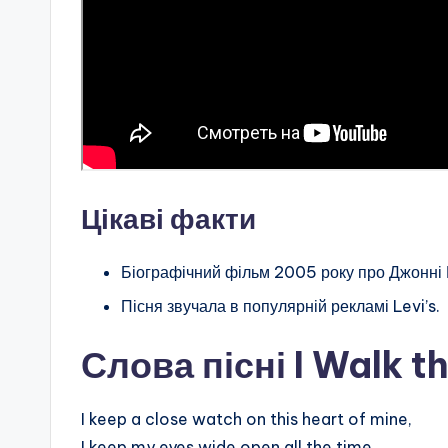
Цікаві факти
Біографічний фільм 2005 року про Джонні К
Пісня звучала в популярній рекламі Levi’s.
Слова пісні I Walk t
I keep a close watch on this heart of mine,
I keep my eyes wide open all the time,