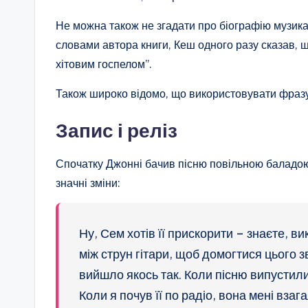
Не можна також не згадати про біографію музика
словами автора книги, Кеш одного разу сказав, щ
хітовим госпелом”.
Також широко відомо, що використовувати фразу 
Запис і реліз
Спочатку Джонні бачив пісню повільною баладою
значні зміни:
Ну, Сем хотів її прискорити – знаєте, ви
між струн гітари, щоб домогтися цього з
вийшло якось так. Коли пісню випустили
Коли я почув її по радіо, вона мені вза