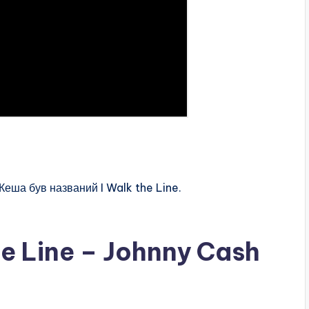
еша був названий I Walk the Line.
he Line – Johnny Cash