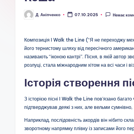
Д. Аніпченко
07.10.2025
Немає ком
Опубліковано
Композиція I Walk the Line (“Я не переходжу ме
його тернистому шляху від пересічного американс
називають “іконою кантрі”. Пісня, в якій автор з
розлуці, стала міжнародним хітом на всі часи і 
Історія створення пі
З історією пісні I Walk the Line пов’язано багато
підтверджував деякі з них, але вельми сумнівно,
Наприклад, послідовність акордів він нібито скл
зворотному напрямку плівку із записами його пе