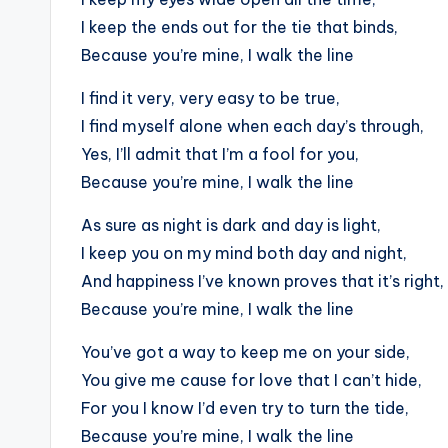
I keep the ends out for the tie that binds,
Because you’re mine, I walk the line
I find it very, very easy to be true,
I find myself alone when each day’s through,
Yes, I’ll admit that I’m a fool for you,
Because you’re mine, I walk the line
As sure as night is dark and day is light,
I keep you on my mind both day and night,
And happiness I’ve known proves that it’s right,
Because you’re mine, I walk the line
You’ve got a way to keep me on your side,
You give me cause for love that I can’t hide,
For you I know I’d even try to turn the tide,
Because you’re mine, I walk the line