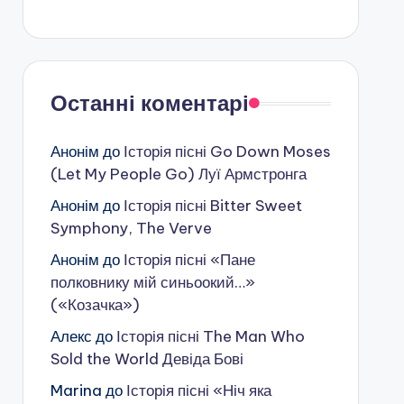
Останні коментарі
Анонім
до
Історія пісні Go Down Moses
(Let My People Go) Луї Армстронга
Анонім
до
Історія пісні Bitter Sweet
Symphony, The Verve
Анонім
до
Історія пісні «Пане
полковнику мій синьоокий…»
(«Козачка»)
Алекс
до
Історія пісні The Man Who
Sold the World Девіда Бові
Marina
до
Історія пісні «Ніч яка