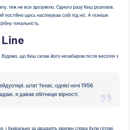
ету, теж не все зрозуміло. Одного разу Кеш розповів,
й постійно щось наспівував собі під ніс. А пізніше
рібну тональність.
 Line
о. Відомо, що Кеш склав його незабаром після весілля з
йдуотері, штат Техас, однієї ночі 1956
адаю, я давав обітницю вірності.
, і буквально за двадцять хвилин слова були готові.