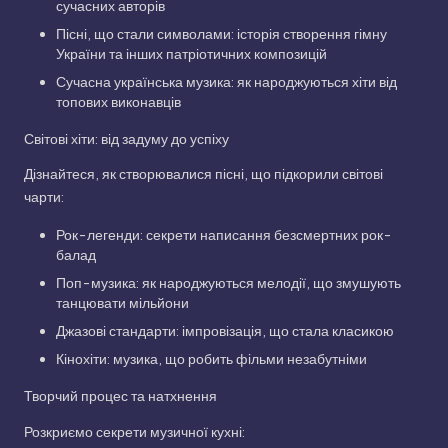
сучасних авторів
Пісні, що стали символами: історія створення гімну
України та інших патріотичних композицій
Сучасна українська музика: як народжуються хіти від
топових виконавців
Світові хіти: від задуму до успіху
Дізнайтеся, як створювалися пісні, що підкорили світові
чарти:
Рок-легенди: секрети написання безсмертних рок-
балад
Поп-музика: як народжуються мелодії, що змушують
танцювати мільйони
Джазові стандарти: імпровізація, що стала класикою
Кінохіти: музика, що робить фільми незабутніми
Творчий процес та натхнення
Розкриємо секрети музичної кухні: