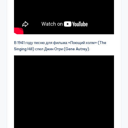
В 1941 году песню для фильма «Поющий холм» (The
Singing Hill) спел Джин Отри (Gene Autrey).