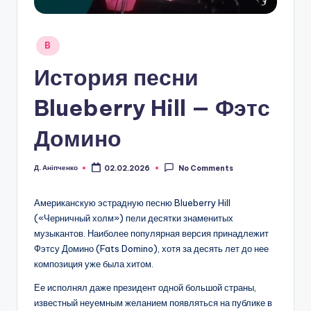
Posted
B
in
История песни
Blueberry Hill — Фэтс
Домино
Д. Аніпченко
02.02.2026
No Comments
Posted
by
Американскую эстрадную песню Blueberry Hill
(«Черничный холм») пели десятки знаменитых
музыкантов. Наиболее популярная версия принадлежит
Фэтсу Домино (Fats Domino), хотя за десять лет до нее
композиция уже была хитом.
Ее исполнял даже президент одной большой страны,
известный неуемным желанием появляться на публике в