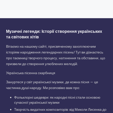
Музичні легенди: Історії створення українських
та світових хітів
Вітаємо на нашому сайті, присвяченому захоплюючим
історіям народження легендарних пісень! Тут ви дізнаєтесь
про таємниці творчого процесу, натхнення та обставини, що
призвели до створення улюблених мелодій.
Українська пісенна скарбниця
Зануртеся у світ української музики, де кожна пісня — це
частинка душі народу. Ми розповімо вам про:
Фольклорні шедеври: як народні пісні стали основою
сучасної української музики
Творчість видатних композиторів: від Миколи Лисенка до