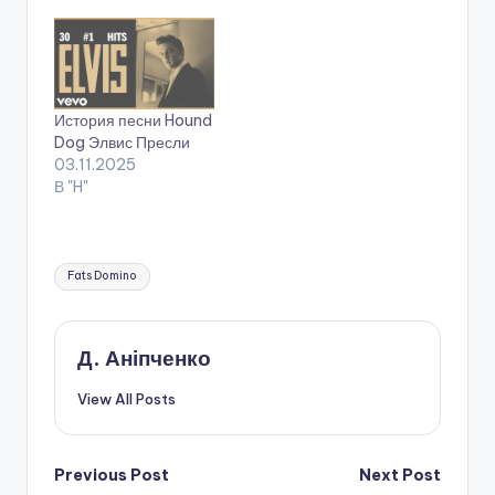
История песни Hound
Dog Элвис Пресли
03.11.2025
В "H"
Tags:
Fats Domino
Д. Аніпченко
View All Posts
Post
Previous Post
Next Post