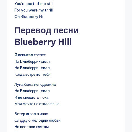
You’re part of me still
For you were my thrill
On Blueberry Hill
Перевод песни
Blueberry Hill
Я испытал трепет
На Блюберри-хилл,
На Блюберри-хилл,
Когда встретил тебя
Луна была неподвижна
На Блюберри-хилл
И не спешила, пока
Моя мечта не стала явью
Ветер играл в ивах
Сладкую мелодию любви,
Но все твои клятвы