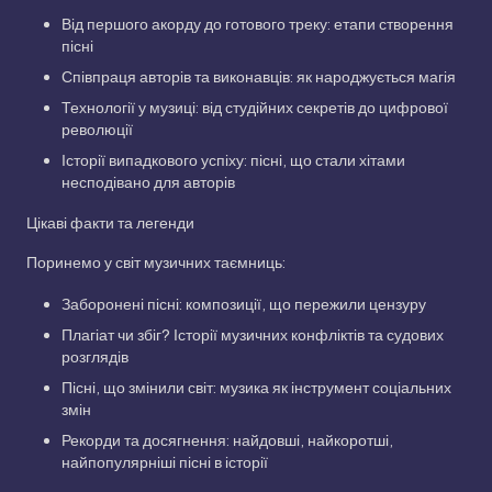
Від першого акорду до готового треку: етапи створення
пісні
Співпраця авторів та виконавців: як народжується магія
Технології у музиці: від студійних секретів до цифрової
революції
Історії випадкового успіху: пісні, що стали хітами
несподівано для авторів
Цікаві факти та легенди
Поринемо у світ музичних таємниць:
Заборонені пісні: композиції, що пережили цензуру
Плагіат чи збіг? Історії музичних конфліктів та судових
розглядів
Пісні, що змінили світ: музика як інструмент соціальних
змін
Рекорди та досягнення: найдовші, найкоротші,
найпопулярніші пісні в історії