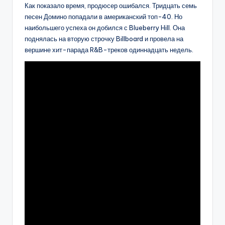
Как показало время, продюсер ошибался. Тридцать семь
песен Домино попадали в американский топ-40. Но
наибольшего успеха он добился с Blueberry Hill. Она
поднялась на вторую строчку Billboard и провела на
вершине хит-парада R&B-треков одиннадцать недель.