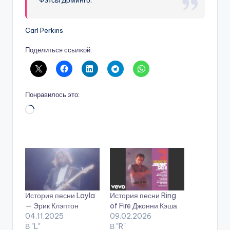
Carl Perkins
Поделиться ссылкой:
Понравилось это:
Загрузка…
История песни Layla
История песни Ring
— Эрик Клэптон
of Fire Джонни Кэша
04.11.2025
09.02.2026
В "L"
В "R"