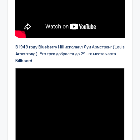
В 1949 году Blueberry Hill исполнил Луи Армстронг (Louis
Armstrong). Его трек добрался до 29-го места чарта
Billboard.