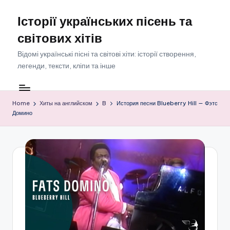
Історії українських пісень та
Skip
to
світових хітів
content
Відомі українські пісні та світові хіти: історії створення,
легенди, тексти, кліпи та інше
Home
Хиты на английском
B
История песни Blueberry Hill — Фэтс
Домино