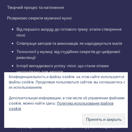
Творчий процес та натхнення
Розкриємо секрети музичної кухні:
Від першого акорду до готового треку: етапи створення
пісні
Співпраця авторів та виконавців: як народжується магія
Технології у музиці: від студійних секретів до цифрової
революції
Історії випадкового успіху: пісні, що стали хітами
несподівано для авторів
Конфиденциальность и файлы cookie: на этом сайте используются
Цікаві факти та легенди
файлы cookie. Продолжая пользоваться сайтом, вы соглашаетесь с
их использованием.
Поринемо у світ музичних таємниць:
Дополнительную информацию, в том числе об управлении файлами
cookie, можно найти здесь:
Политика использования файлов
Заборонені пісні: композиції, що пережили цензуру
cookie
Плагіат чи збіг? Історії музичних конфліктів та судових
розглядів
Пісні, що змінили світ: музика як інструмент соціальних