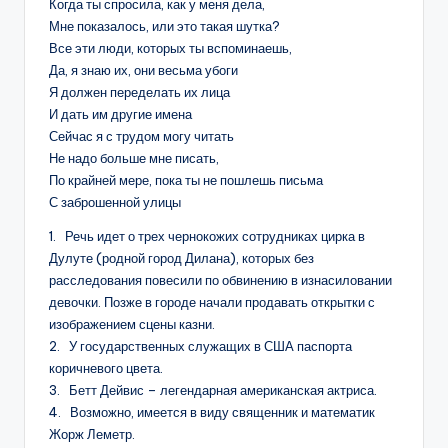
Когда ты спросила, как у меня дела,
Мне показалось, или это такая шутка?
Все эти люди, которых ты вспоминаешь,
Да, я знаю их, они весьма убоги
Я должен переделать их лица
И дать им другие имена
Сейчас я с трудом могу читать
Не надо больше мне писать,
По крайней мере, пока ты не пошлешь письма
С заброшенной улицы
1. Речь идет о трех чернокожих сотрудниках цирка в
Дулуте (родной город Дилана), которых без
расследования повесили по обвинению в изнасиловании
девочки. Позже в городе начали продавать открытки с
изображением сцены казни.
2. У государственных служащих в США паспорта
коричневого цвета.
3. Бетт Дейвис – легендарная американская актриса.
4. Возможно, имеется в виду священник и математик
Жорж Леметр.