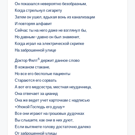
Он показался невероятно безобразным,
Когда стрельнул сигарету
Затем он ушел, вдыхая вонь из канализации
И повторяя алфавит
Сейчас ты на него даже не взглянул бы,
Но давным-давно он был знаменит,
Когда играл на электрической скрипке
На заброшенной улице
5
Доктор Филт
держит данное слово
В кожаном стакане,
Но все его бесполые пациенты
Стараются его сорвать
А вот его медсестра, местная неудачница,
Она отвечает за цианид
Она же ведет учет карточкам с надписью
«Упокой Господь его душу»
Все они играют на грошовых дудочках
Вы слышите, как они в них дуют,
Если вытянете голову достаточно далеко
От заброшенной улицы