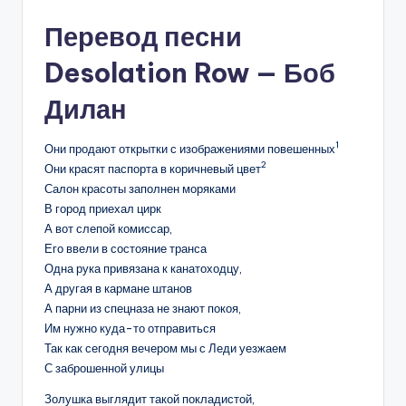
Перевод песни
Desolation Row — Боб
Дилан
1
Они продают открытки с изображениями повешенных
2
Они красят паспорта в коричневый цвет
Салон красоты заполнен моряками
В город приехал цирк
А вот слепой комиссар,
Его ввели в состояние транса
Одна рука привязана к канатоходцу,
А другая в кармане штанов
А парни из спецназа не знают покоя,
Им нужно куда-то отправиться
Так как сегодня вечером мы с Леди уезжаем
С заброшенной улицы
Золушка выглядит такой покладистой,