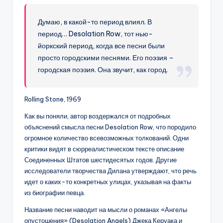
Думаю, в какой-то период влиял. В
период… Desolation Row, тот нью-
йоркский период, когда все песни были
просто городскими песнями. Его поэзия –
городская поэзия. Она звучит, как город.
Rolling Stone, 1969
Как вы поняли, автор воздержался от подробных
объяснений смысла песни Desolation Row, что породило
огромное количество всевозможных толкований. Одни
критики видят в сюрреалистическом тексте описание
Соединенных Штатов шестидесятых годов. Другие
исследователи творчества Дилана утверждают, что речь
идет о каких-то конкретных улицах, указывая на факты
из биографии певца.
Название песни наводит на мысли о романах «Ангелы
опустошения» (Desolation Angels) Джека Керуака и