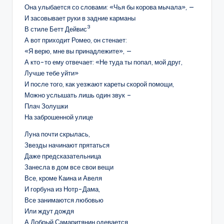
Она улыбается со словами: «Чья бы корова мычала», —
И засовывает руки в задние карманы
3
В стиле Бетт Дейвис
А вот приходит Ромео, он стенает:
«Я верю, мне вы принадлежите», —
А кто-то ему отвечает: «Не туда ты попал, мой друг,
Лучше тебе уйти»
И после того, как уезжают кареты скорой помощи,
Можно услышать лишь один звук –
Плач Золушки
На заброшенной улице
Луна почти скрылась,
Звезды начинают прятаться
Даже предсказательница
Занесла в дом все свои вещи
Все, кроме Каина и Авеля
И горбуна из Нотр-Дама,
Все занимаются любовью
Или ждут дождя
А Добрый Самаритянин одевается