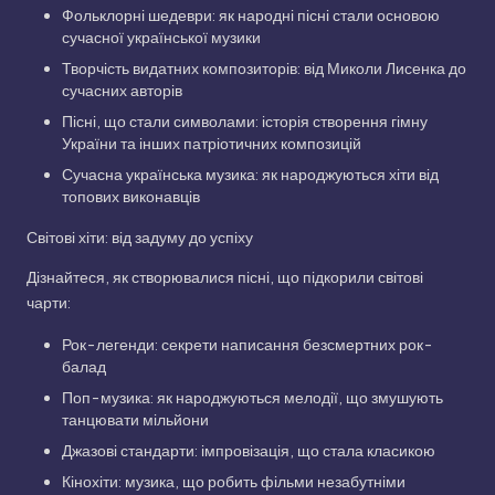
Фольклорні шедеври: як народні пісні стали основою
сучасної української музики
Творчість видатних композиторів: від Миколи Лисенка до
сучасних авторів
Пісні, що стали символами: історія створення гімну
України та інших патріотичних композицій
Сучасна українська музика: як народжуються хіти від
топових виконавців
Світові хіти: від задуму до успіху
Дізнайтеся, як створювалися пісні, що підкорили світові
чарти:
Рок-легенди: секрети написання безсмертних рок-
балад
Поп-музика: як народжуються мелодії, що змушують
танцювати мільйони
Джазові стандарти: імпровізація, що стала класикою
Кінохіти: музика, що робить фільми незабутніми