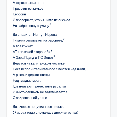
А страховые агенты
Привозят из замков
Керосин
И проверяют, чтобы никто не сбежал
6
На заброшенную улицу
Да славится Нептун Нерона
7
Титаник отплывает на рассвете,
А все кричат:
8
«Ты на какой стороне?»
9
А Эзра Паунд и Т.С.Элиот
Дерутся на капитанском мостике,
Пока исполнители калипсо смеются над ними,
А рыбаки держат цветы
Над гладью моря,
Где плавают прелестные русалки
И никто слишком не задумывается
О заброшенной улице
Да, вчера я получил твое письмо
(Как раз тогда сломалась дверная ручка)