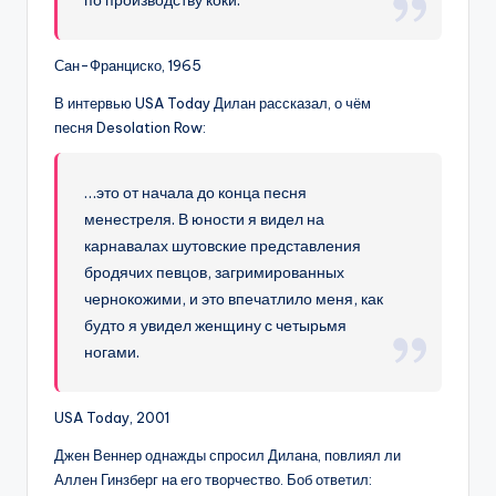
по производству коки.
Сан-Франциско, 1965
В интервью USA Today Дилан рассказал, о чём
песня Desolation Row:
…это от начала до конца песня
менестреля. В юности я видел на
карнавалах шутовские представления
бродячих певцов, загримированных
чернокожими, и это впечатлило меня, как
будто я увидел женщину с четырьмя
ногами.
USA Today, 2001
Джен Веннер однажды спросил Дилана, повлиял ли
Аллен Гинзберг на его творчество. Боб ответил: