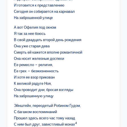
И готовится к представлению
Сегодня он собирается на карнавал
На заброшенной улице
А вот Офелия под окном
Я так за нее боюсь
В свой двадцать второй день рождения
Она уже старая дева
Смерть ей кажется вполне романтичной
Она носит железные доспехи
Ее ремесло – религия,
Ее грех – безжизненность
И хотя ее взор прикован
К великой радуге Ноя,
Она проводит дни, бросая взгляды
На заброшенную улицу
Эйнштейн, переодетый Робином Гудом,
С багажом воспоминаний
Прошел здесь всего час тому назад
4
С ним был друг, завистливый монах