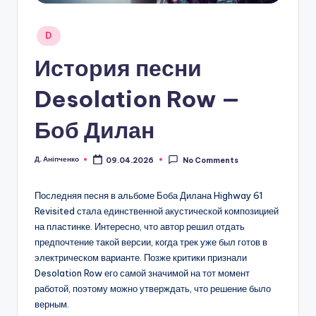
Posted
D
in
История песни
Desolation Row —
Боб Дилан
Д. Аніпченко
09.04.2026
No Comments
Posted
by
Последняя песня в альбоме Боба Дилана Highway 61
Revisited стала единственной акустической композицией
на пластинке. Интересно, что автор решил отдать
предпочтение такой версии, когда трек уже был готов в
электрическом варианте. Позже критики признали
Desolation Row его самой значимой на тот момент
работой, поэтому можно утверждать, что решение было
верным.