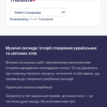
Powered by
Translate
Музичні легенди: Історії створення українських
та світових хітів
Вітаємо на нашому сайті, присвяченому захоплюючим
історіям народження легендарних пісень! Тут ви дізнаєтесь
про таємниці творчого процесу, натхнення та обставини, що
призвели до створення улюблених мелодій.
Українська пісенна скарбниця
Зануртеся у світ української музики, де кожна пісня — це
частинка душі народу. Ми розповімо вам про: