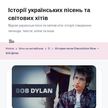
Історії українських пісень та
Skip
to
світових хітів
content
Відомі українські пісні та світові хіти: історії створення,
легенди, тексти, кліпи та інше
Home
Хиты на английском
D
История песни Desolation Row —
Боб Дилан