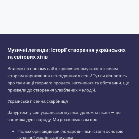
Музичні легенди: Історії створення українських
та світових хітів
Вітаємо на нашому сайті, присвяченому захоплюючим
історіям народження легендарних пісень! Тут ви дізнаєтесь
про таємниці творчого процесу, натхнення та обставини, що
призвели до створення улюблених мелодій.
Українська пісенна скарбниця
Зануртеся у світ української музики, де кожна пісня — це
частинка душі народу. Ми розповімо вам про:
Фольклорні шедеври: як народні пісні стали основою
сучасної української музики