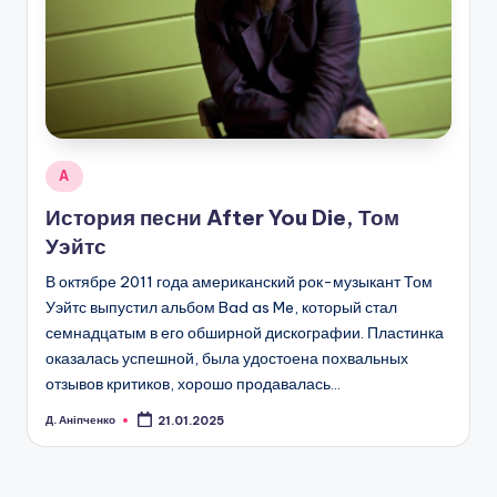
Posted
A
in
История песни After You Die, Том
Уэйтс
В октябре 2011 года американский рок-музыкант Том
Уэйтс выпустил альбом Bad as Me, который стал
семнадцатым в его обширной дискографии. Пластинка
оказалась успешной, была удостоена похвальных
отзывов критиков, хорошо продавалась…
Д. Аніпченко
21.01.2025
Posted
by