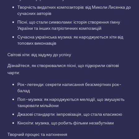
Творчість видатних композиторів: від Миколи Лисенка до
сучасних авторів
Пісні, що стали символами: історія створення гімну
України та інших патріотичних композицій
Сучасна українська музика: як народжуються хіти від
топових виконавців
Світові хіти: від задуму до успіху
Дізнайтеся, як створювалися пісні, що підкорили світові
чарти:
Рок-легенди: секрети написання безсмертних рок-
балад
Поп-музика: як народжуються мелодії, що змушують
танцювати мільйони
Джазові стандарти: імпровізація, що стала класикою
Кінохіти: музика, що робить фільми незабутніми
Творчий процес та натхнення