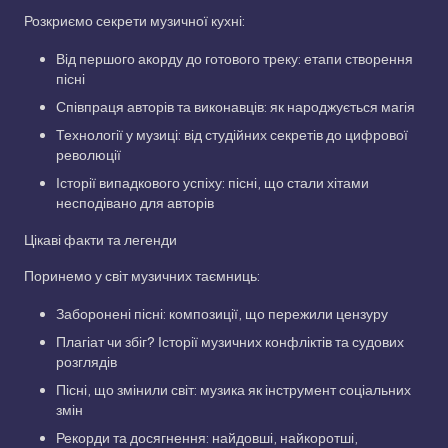
Розкриємо секрети музичної кухні:
Від першого акорду до готового треку: етапи створення
пісні
Співпраця авторів та виконавців: як народжується магія
Технології у музиці: від студійних секретів до цифрової
революції
Історії випадкового успіху: пісні, що стали хітами
несподівано для авторів
Цікаві факти та легенди
Поринемо у світ музичних таємниць:
Заборонені пісні: композиції, що пережили цензуру
Плагіат чи збіг? Історії музичних конфліктів та судових
розглядів
Пісні, що змінили світ: музика як інструмент соціальних
змін
Рекорди та досягнення: найдовші, найкоротші,