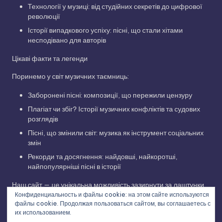
Технології у музиці: від студійних секретів до цифрової
революції
Історії випадкового успіху: пісні, що стали хітами
несподівано для авторів
Цікаві факти та легенди
Поринемо у світ музичних таємниць:
Заборонені пісні: композиції, що пережили цензуру
Плагіат чи збіг? Історії музичних конфліктів та судових
розглядів
Пісні, що змінили світ: музика як інструмент соціальних
змін
Рекорди та досягнення: найдовші, найкоротші,
найпопулярніші пісні в історії
Наш сайт — це унікальна можливість зазирнути за лаштунки
Конфиденциальность и файлы cookie: на этом сайте используются
музичної індустрії, дізнатися про творчий шлях улюблених
файлы cookie. Продолжая пользоваться сайтом, вы соглашаетесь с
виконавців та відкрити для себе нові грані улюблених
их использованием.
композицій. Приєднуйтесь до нашої музичної подорожі!