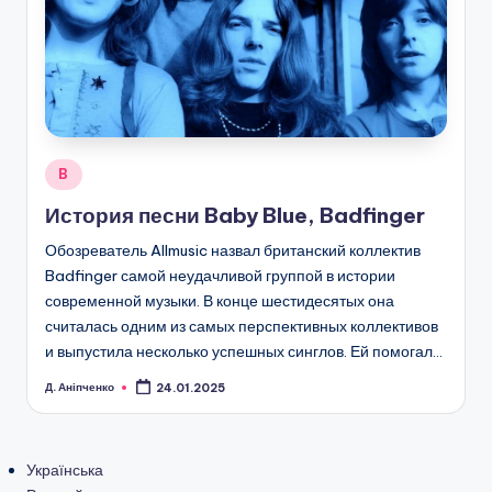
Posted
B
in
История песни Baby Blue, Badfinger
Обозреватель Allmusic назвал британский коллектив
Badfinger самой неудачливой группой в истории
современной музыки. В конце шестидесятых она
считалась одним из самых перспективных коллективов
и выпустила несколько успешных синглов. Ей помогал…
Д. Аніпченко
24.01.2025
Posted
by
Українська