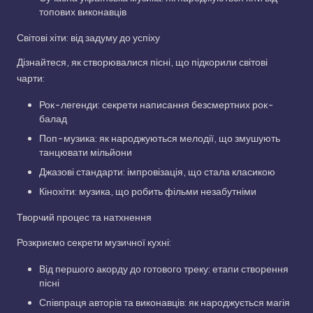
топових виконавців
Світові хіти: від задуму до успіху
Дізнайтеся, як створювалися пісні, що підкорили світові
чарти:
Рок-легенди: секрети написання безсмертних рок-
балад
Поп-музика: як народжуються мелодії, що змушують
танцювати мільйони
Джазові стандарти: імпровізація, що стала класикою
Кінохіти: музика, що робить фільми незабутніми
Творчий процес та натхнення
Розкриємо секрети музичної кухні:
Від першого акорду до готового треку: етапи створення
пісні
Співпраця авторів та виконавців: як народжується магія