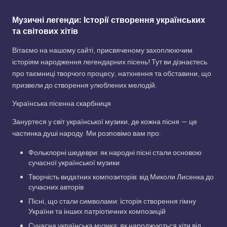
Музичні легенди: Історії створення українських
та світових хітів
Вітаємо на нашому сайті, присвяченому захоплюючим
історіям народження легендарних пісень! Тут ви дізнаєтесь
про таємниці творчого процесу, натхнення та обставини, що
призвели до створення улюблених мелодій.
Українська пісенна скарбниця
Зануртеся у світ української музики, де кожна пісня — це
частинка душі народу. Ми розповімо вам про:
Фольклорні шедеври: як народні пісні стали основою
сучасної української музики
Творчість видатних композиторів: від Миколи Лисенка до
сучасних авторів
Пісні, що стали символами: історія створення гімну
України та інших патріотичних композицій
Сучасна українська музика: як народжуються хіти від