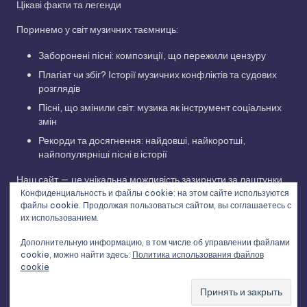
Цікаві факти та легенди
Поринемо у світ музичних таємниць:
Заборонені пісні: композиції, що пережили цензуру
Плагіат чи збіг? Історії музичних конфліктів та судових
розглядів
Пісні, що змінили світ: музика як інструмент соціальних
змін
Рекорди та досягнення: найдовші, найкоротші,
найпопулярніші пісні в історії
Наш сайт — це унікальна можливість зазирнути за лаштунки
Конфиденциальность и файлы cookie: на этом сайте используются
музичної індустрії, дізнатися про творчий шлях улюблених
файлы cookie. Продолжая пользоваться сайтом, вы соглашаетесь с
виконавців та відкрити для себе нові грані улюблених
их использованием.
композицій. Приєднуйтесь до нашої музичної подорожі!
Дополнительную информацию, в том числе об управлении файлами
cookie, можно найти здесь:
Политика использования файлов
cookie
Copyright 2026 —
Історії українських пісень та світових
хітів
. All rights reserved.
Bloghash WordPress Theme