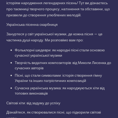
історіям народження легендарних пісень! Тут ви дізнаєтесь
про таємниці творчого процесу, натхнення та обставини, що
призвели до створення улюблених мелодій.
Українська пісенна скарбниця
Зануртеся у світ української музики, де кожна пісня — це
частинка душі народу. Ми розповімо вам про:
Фольклорні шедеври: як народні пісні стали основою
сучасної української музики
Творчість видатних композиторів: від Миколи Лисенка до
сучасних авторів
Пісні, що стали символами: історія створення гімну
України та інших патріотичних композицій
Сучасна українська музика: як народжуються хіти від
топових виконавців
Світові хіти: від задуму до успіху
Дізнайтеся, як створювалися пісні, що підкорили світові