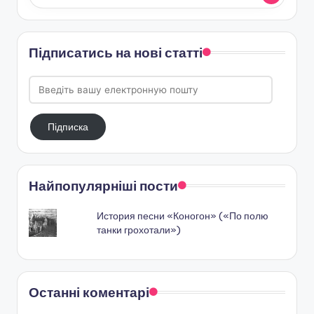
Підписатись на нові статті
Введіть
вашу
електронную
Підписка
пошту
Найпопулярніші пости
История песни «Коногон» («По полю
танки грохотали»)
Останні коментарі