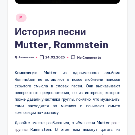
Posted
M
in
История песни
Mutter, Rammstein
Д. Аніпченко
24.02.2025
No Comments
Posted
by
Композицию Mutter из одноименного альбома
Rammstein не оставляют в покое любители поисков
скрытого смысла в словах песен. Они высказывают
невероятные предположения, но из интервью, которые
позже давали участники группы, понятно, что музыканты
сами расходятся во мнениях и понимают смысл
композиции по-разному.
Давайте вместе разбираться, о чём песня Mutter
рок-
группы
Rammstein. В этом нам помогут цитаты из