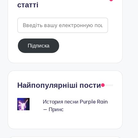
статті
Введіть
вашу
електронную
Підписка
пошту
Найпопулярніші пости
История песни Purple Rain
— Принс