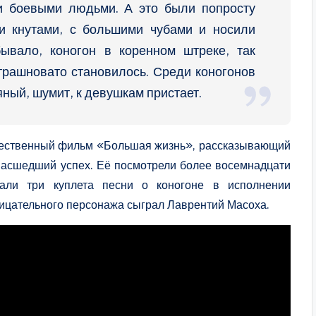
и боевыми людьми. А это были попросту
и кнутами, с большими чубами и носили
бывало, коногон в коренном штреке, так
рашновато становилось. Среди коногонов
ный, шумит, к девушкам пристает.
ожественный фильм «Большая жизнь», рассказывающий
масшедший успех. Её посмотрели более восемнадцати
чали три куплета песни о коногоне в исполнении
ицательного персонажа сыграл Лаврентий Масоха.