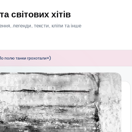
та світових хітів
орення, легенди, тексти, кліпи та інше
о полю танки грохотали»)