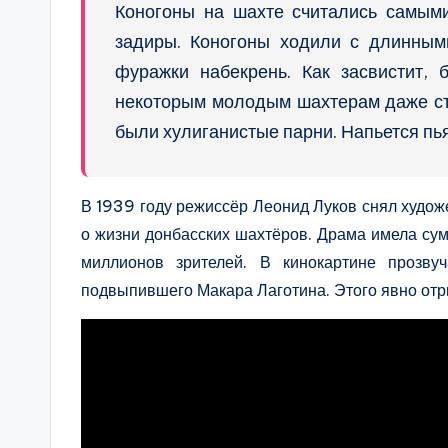
Коногоны на шахте считались самым
задиры. Коногоны ходили с длинным
фуражки набекрень. Как засвистит, 
некоторым молодым шахтерам даже ст
были хулиганистые парни. Напьется пья
В 1939 году режиссёр Леонид Луков снял худ
о жизни донбасских шахтёров. Драма имела су
миллионов зрителей. В кинокартине прозву
подвыпившего Макара Лаготина. Этого явно отр