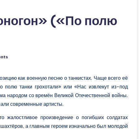
оногон» («По полю
)
nts
озицию как военную песню о танкистах. Чаще всего её
о полю танки грохотали» или «Нас извлекут из-под
ма народом со времён Великой Отечественной войны.
овали современные артисты.
что жалостливое произведение о погибших солдатах
е шахтёров, а главным героем изначально был молодой