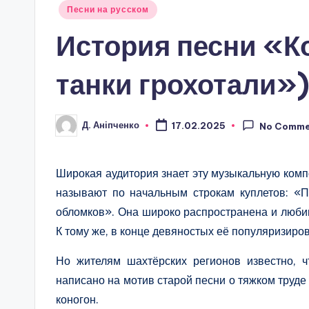
Posted
Песни на русском
in
История песни «К
танки грохотали»
Д. Аніпченко
17.02.2025
No Comme
Posted
by
Широкая аудитория знает эту музыкальную комп
называют по начальным строкам куплетов: «П
обломков». Она широко распространена и люби
К тому же, в конце девяностых её популяризир
Но жителям шахтёрских регионов известно, 
написано на мотив старой песни о тяжком труд
коногон.