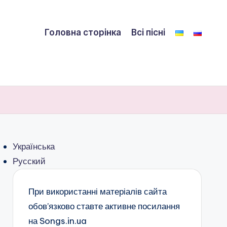
Головна сторінка
Всі пісні
Українська
Русский
При використанні матеріалів сайта
обов’язково ставте активне посилання
на Songs.in.ua