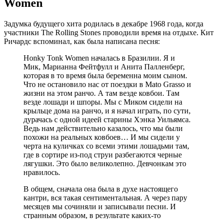
Women
Задумка будущего хита родилась в декабре 1968 года, когда
участники The Rolling Stones проводили время на отдыхе. Кит
Ричардс вспоминал, как была написана песня:
Honky Tonk Women началась в Бразилии. Я и
Мик, Марианна Фейтфулл и Анита Палленберг,
которая в то время была беременна моим сыном.
Что не остановило нас от поездки в Mato Grasso и
жизни на этом ранчо. А там везде ковбои. Там
везде лошади и шпоры. Мы с Миком сидели на
крыльце дома на ранчо, и я начал играть, по сути,
дурачась с одной идеей старины Хэнка Уильямса.
Ведь нам действительно казалось, что мы были
похожи на реальных ковбоев… И мы сидели у
черта на куличках со всеми этими лошадьми там,
где в сортире из-под струи разбегаются черные
лягушки. Это было великолепно. Девчонкам это
нравилось.
В общем, сначала она была в духе настоящего
кантри, вся такая сентиментальная. А через пару
месяцев мы сочиняли и записывали песни. И
странным образом, в результате каких-то