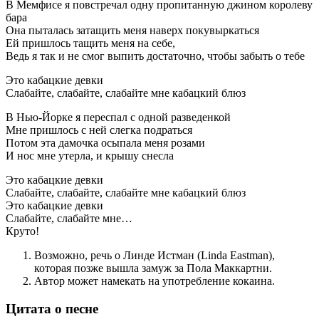
В Мемфисе я повстречал одну пропитанную джином королеву
бара
Она пыталась затащить меня наверх покувыркаться
Ей пришлось тащить меня на себе,
Ведь я так и не смог выпить достаточно, чтобы забыть о тебе
Это кабацкие девки
Слабайте, слабайте, слабайте мне кабацкий блюз
В Нью-Йорке я переспал с одной разведенкой
Мне пришлось с ней слегка подраться
Потом эта дамочка осыпала меня розами
И нос мне утерла, и крышу снесла
Это кабацкие девки
Слабайте, слабайте, слабайте мне кабацкий блюз
Это кабацкие девки
Слабайте, слабайте мне…
Круто!
Возможно, речь о Линде Истман (Linda Eastman),
которая позже вышла замуж за Пола Маккартни.
Автор может намекать на употребление кокаина.
Цитата о песне