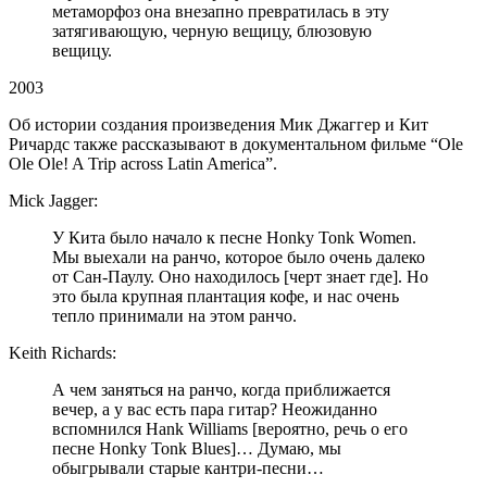
метаморфоз она внезапно превратилась в эту
затягивающую, черную вещицу, блюзовую
вещицу.
2003
Об истории создания произведения Мик Джаггер и Кит
Ричардс также рассказывают в документальном фильме “Ole
Ole Ole! A Trip across Latin America”.
Mick Jagger:
У Кита было начало к песне Honky Tonk Women.
Мы выехали на ранчо, которое было очень далеко
от Сан-Паулу. Оно находилось [черт знает где]. Но
это была крупная плантация кофе, и нас очень
тепло принимали на этом ранчо.
Keith Richards:
А чем заняться на ранчо, когда приближается
вечер, а у вас есть пара гитар? Неожиданно
вспомнился Hank Williams [вероятно, речь о его
песне Honky Tonk Blues]… Думаю, мы
обыгрывали старые кантри-песни…