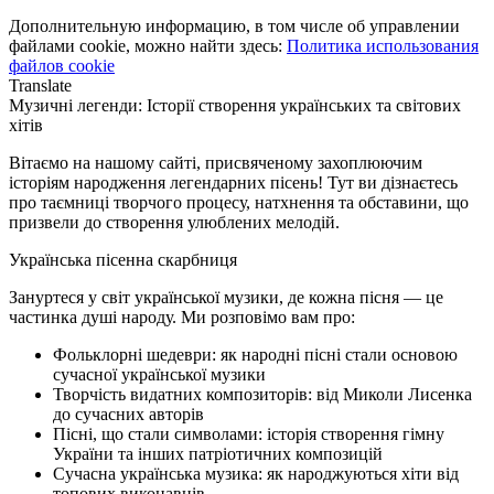
Дополнительную информацию, в том числе об управлении
файлами cookie, можно найти здесь:
Политика использования
файлов cookie
Translate
Музичні легенди: Історії створення українських та світових
хітів
Вітаємо на нашому сайті, присвяченому захоплюючим
історіям народження легендарних пісень! Тут ви дізнаєтесь
про таємниці творчого процесу, натхнення та обставини, що
призвели до створення улюблених мелодій.
Українська пісенна скарбниця
Зануртеся у світ української музики, де кожна пісня — це
частинка душі народу. Ми розповімо вам про:
Фольклорні шедеври: як народні пісні стали основою
сучасної української музики
Творчість видатних композиторів: від Миколи Лисенка
до сучасних авторів
Пісні, що стали символами: історія створення гімну
України та інших патріотичних композицій
Сучасна українська музика: як народжуються хіти від
топових виконавців