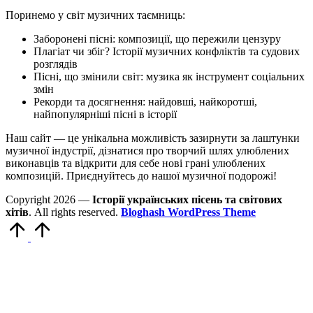
Поринемо у світ музичних таємниць:
Заборонені пісні: композиції, що пережили цензуру
Плагіат чи збіг? Історії музичних конфліктів та судових
розглядів
Пісні, що змінили світ: музика як інструмент соціальних
змін
Рекорди та досягнення: найдовші, найкоротші,
найпопулярніші пісні в історії
Наш сайт — це унікальна можливість зазирнути за лаштунки
музичної індустрії, дізнатися про творчий шлях улюблених
виконавців та відкрити для себе нові грані улюблених
композицій. Приєднуйтесь до нашої музичної подорожі!
Copyright 2026 —
Історії українських пісень та світових
хітів
. All rights reserved.
Bloghash WordPress Theme
Scroll
to
Top