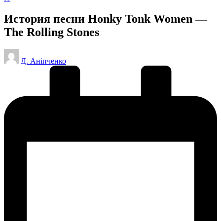
in
История песни Honky Tonk Women —
The Rolling Stones
Posted
Д. Аніпченко
by