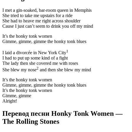
I met a gin-soaked, bar-room queen in Memphis
She tried to take me upstairs for a ride
She had to heave me right across shoulder
Cause I just can’t seem to drink you off my mind
It’s the honky tonk women
Gimme, gimme, gimme the honky tonk blues
1
I laid a divorcée in New York City
I had to put up some kind of a fight
The lady then she covered me with roses
2
She blew my nose
and then she blew my mind
It’s the honky tonk women
Gimme, gimme, gimme the honky tonk blues
It’s the honky tonk women
Gimme, gimme
Alright!
Перевод песни Honky Tonk Women —
The Rolling Stones