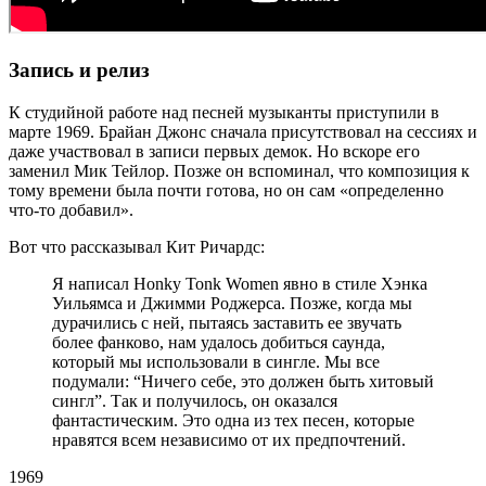
Запись и релиз
К студийной работе над песней музыканты приступили в
марте 1969. Брайан Джонс сначала присутствовал на сессиях и
даже участвовал в записи первых демок. Но вскоре его
заменил Мик Тейлор. Позже он вспоминал, что композиция к
тому времени была почти готова, но он сам «определенно
что-то добавил».
Вот что рассказывал Кит Ричардс:
Я написал Honky Tonk Women явно в стиле Хэнка
Уильямса и Джимми Роджерса. Позже, когда мы
дурачились с ней, пытаясь заставить ее звучать
более фанково, нам удалось добиться саунда,
который мы использовали в сингле. Мы все
подумали: “Ничего себе, это должен быть хитовый
сингл”. Так и получилось, он оказался
фантастическим. Это одна из тех песен, которые
нравятся всем независимо от их предпочтений.
1969