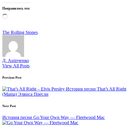
Понравилось это:
Загрузка…
Tags:
The Rolling Stones
Д. Аніпченко
View All Posts
Post
Previous Post
navigation
История песни That’s All Right
(Mama) Элвиса Пресли
Next Post
История песни Go Your Own Way — Fleetwood Mac