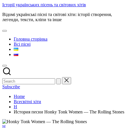
Skip
Історії українських пісень та світових хітів
to
Відомі українські пісні та світові хіти: історії створення,
content
легенди, тексти, кліпи та інше
Головна сторінка
Всі пісні
Subscribe
Home
Всесвітні хіти
H
История песни Honky Tonk Women — The Rolling Stones
Posted
H