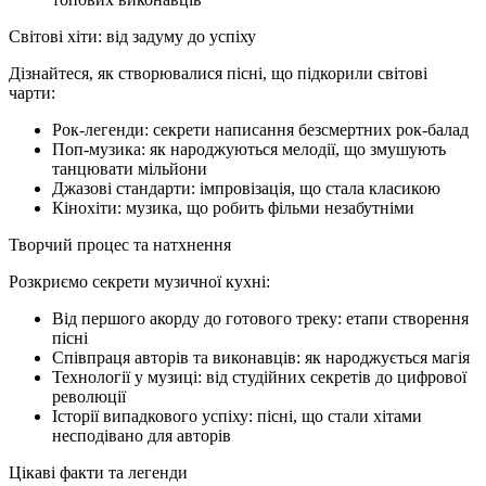
Світові хіти: від задуму до успіху
Дізнайтеся, як створювалися пісні, що підкорили світові
чарти:
Рок-легенди: секрети написання безсмертних рок-балад
Поп-музика: як народжуються мелодії, що змушують
танцювати мільйони
Джазові стандарти: імпровізація, що стала класикою
Кінохіти: музика, що робить фільми незабутніми
Творчий процес та натхнення
Розкриємо секрети музичної кухні:
Від першого акорду до готового треку: етапи створення
пісні
Співпраця авторів та виконавців: як народжується магія
Технології у музиці: від студійних секретів до цифрової
революції
Історії випадкового успіху: пісні, що стали хітами
несподівано для авторів
Цікаві факти та легенди