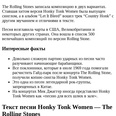
The Rolling Stones записала композицию в двух вариантах.
Ставшая хитом версия Honky Tonk Women была выпущен
синглом, а в альбом “Let It Bleed” вошел трек “Country Honk” с
другим звучанием и отличиями в тексте.
Песня возглавила чарты в США, Великобритании и
некоторых других странах. Она вошла в список 500
величайших композиций по версии Rolling Stone.
Интересные факты
Довольно сложную партию ударных из песни часто
разучивают начинающие барабанщики.
Все поклонники, которые в июле 1969 года помогали
расчистить Гайд-парк после концерта The Rolling Stone,
получили копию сингла Honky Tonk Women.
Это одна из песен легендарной рок-группы,
запрещенных в Китае.
На концертах Мик Джаггер иногда представлял Honky
Tonk Women как «песню для всех шлюх в зале».
Текст песни Honky Tonk Women — The
Rolling Stones