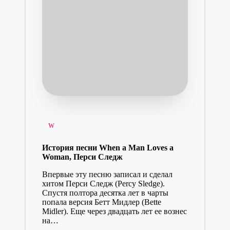
Posted
W
in
История песни When a Man Loves a
Woman, Перси Следж
Впервые эту песню записал и сделал
хитом Перси Следж (Percy Sledge).
Спустя полтора десятка лет в чарты
попала версия Бетт Мидлер (Bette
Midler). Еще через двадцать лет ее вознес
на…