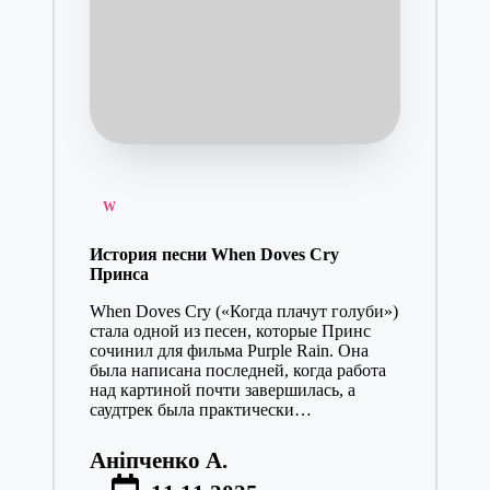
Posted
W
in
История песни When Doves Cry
Принса
When Doves Cry («Когда плачут голуби»)
стала одной из песен, которые Принс
сочинил для фильма Purple Rain. Она
была написана последней, когда работа
над картиной почти завершилась, а
саудтрек была практически…
Аніпченко А.
Posted