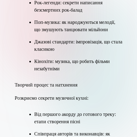
Рок-легенди: секрети написання
безсмертних рок-балад
Поп-музика: як народжуються мелодії,
що змушують танцювати мільйони
Джазові стандарти: імпровізація, що стала
класикою
Кінохіти: музика, що робить фільми
незабутніми
Творчий процес та натхнення
Розкриємо секрети музичної кухні:
Від першого акорду до готового треку:
етапи створення пісні
Співпраця авторів та виконавців: як