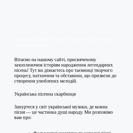
Музичні легенди: Історії створення українських та
світових хітів
Вітаємо на нашому сайті, присвяченому
захоплюючим історіям народження легендарних
пісень! Тут ви дізнаєтесь про таємниці творчого
процесу, натхнення та обставини, що призвели до
створення улюблених мелодій.
Українська пісенна скарбниця
Зануртеся у світ української музики, де кожна
пісня — це частинка душі народу. Ми розповімо
вам про: