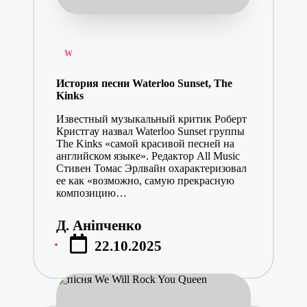
Posted
W
in
История песни Waterloo Sunset, The
Kinks
Известный музыкальный критик Роберт
Кристгау назвал Waterloo Sunset группы
The Kinks «самой красивой песней на
английском языке». Редактор All Music
Стивен Томас Эрлвайн охарактеризовал
ее как «возможно, самую прекрасную
композицию…
Д. Аніпченко
Posted
22.10.2025
by