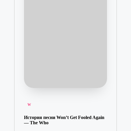
Posted
W
in
История песни Won’t Get Fooled Again
— The Who