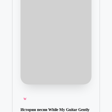
Posted
W
in
История песни While My Guitar Gently