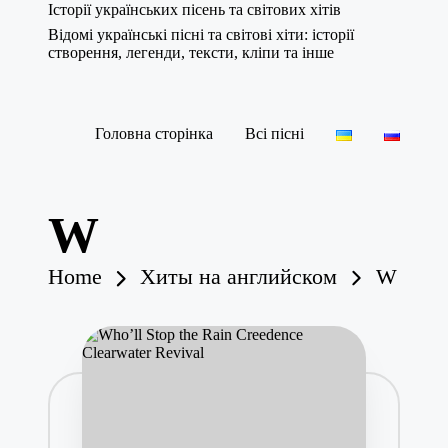
Історії українських пісень та світових хітів
Відомі українські пісні та світові хіти: історії
створення, легенди, тексти, кліпи та інше
Skip
to
content
Головна сторінка
Всі пісні
W
Home
Хиты на английском
W