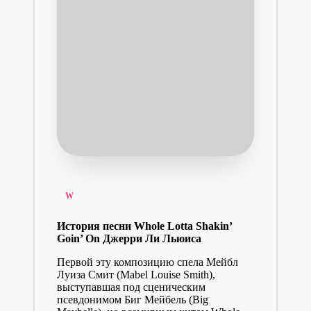
Posted
W
in
История песни Whole Lotta Shakin’
Goin’ On Джерри Ли Льюиса
Первой эту композицию спела Мейбл
Луиза Смит (Mabel Louise Smith),
выступавшая под сценическим
псевдонимом Биг Мейбель (Big