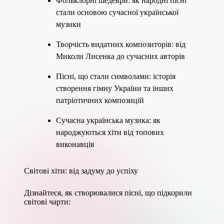
Фольклорні шедеври: як народні пісні
стали основою сучасної української
музики
Творчість видатних композиторів: від
Миколи Лисенка до сучасних авторів
Пісні, що стали символами: історія
створення гімну України та інших
патріотичних композицій
Сучасна українська музика: як
народжуються хіти від топових
виконавців
Світові хіти: від задуму до успіху
Дізнайтеся, як створювалися пісні, що підкорили
світові чарти: