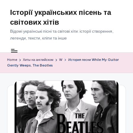
Історії українських пісень та
Skip
to
світових хітів
content
Відомі українські пісні та світові хіти: історії створення,
легенди, тексти, кліпи та інше
Home
Хиты на английском
W
История песни While My Guitar
Gently Weeps, The Beatles