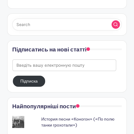
Підписатись на нові статті
Введіть
вашу
електронную
Підписка
пошту
Найпопулярніші пости
История песни «Коногон» («По полю
танки грохотали»)