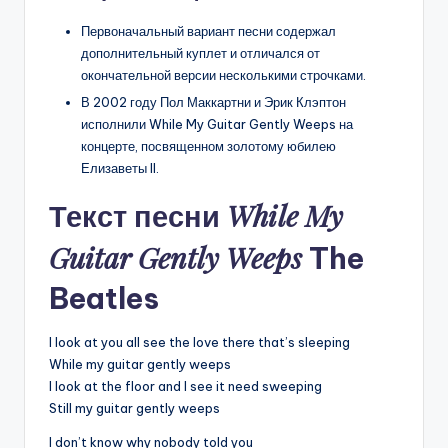
Первоначальный вариант песни содержал
дополнительный куплет и отличался от
окончательной версии несколькими строчками.
В 2002 году Пол Маккартни и Эрик Клэптон
исполнили While My Guitar Gently Weeps на
концерте, посвященном золотому юбилею
Елизаветы II.
While My
Текст песни
Guitar Gently Weeps
The
Beatles
I look at you all see the love there that’s sleeping
While my guitar gently weeps
I look at the floor and I see it need sweeping
Still my guitar gently weeps
I don’t know why nobody told you