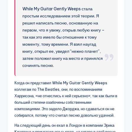
While My Guitar Gently Weeps стала
простым исследованием этой теории. Я
решил написать песню, основанную на
первом, что я увижу, открыв любую книгу –
так как это имело бы отношение к тому
моменту, тому времени. Я взял наугад
книгу, открыл ее, увидел “нежно плачет”,
затем положил книгу на место и принялся
сочинять песню.
Когда он представил While My Guitar Gently Weeps
коллегам по The Beatles, они, по воспоминаниям
Харрисона, «не отнеслись к ней серьезно», так как были в
большей степени озабочены собственными
композициями. Это задело Джорджа, но сдаваться он не
собирался, потому что считал песню довольно удачной.
На следующий день он ехал в Лондон в компании Эрика
Клэптона и пригласил его сыграть на гитаре в этой песне.