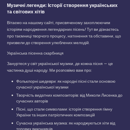
Музичні легенди: Історії створення українських
та світових хітів
Вітаємо на нашому сайті, присвяченому захоплюючим
історіям народження легендарних пісень! Тут ви дізнаєтесь
про таємниці творчого процесу, натхнення та обставини, що
призвели до створення улюблених мелодій.
Українська пісенна скарбниця
Зануртеся у світ української музики, де кожна пісня — це
частинка душі народу. Ми розповімо вам про:
Фольклорні шедеври: як народні пісні стали основою
сучасної української музики
Творчість видатних композиторів: від Миколи Лисенка до
сучасних авторів
Пісні, що стали символами: історія створення гімну
України та інших патріотичних композицій
Сучасна українська музика: як народжуються хіти від
топових виконавців