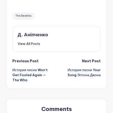
Tags:
The Beatles
Д. Аніпченко
View All Posts
Post
Previous Post
Next Post
История песни Won’t
История песни Your
navigation
Get Fooled Again —
Song Элтона Джона
The Who
Comments