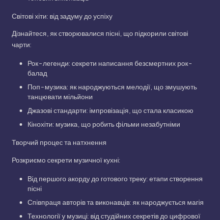
Світові хіти: від задуму до успіху
Дізнайтеся, як створювалися пісні, що підкорили світові
чарти:
Рок-легенди: секрети написання безсмертних рок-
балад
Поп-музика: як народжуються мелодії, що змушують
танцювати мільйони
Джазові стандарти: імпровізація, що стала класикою
Кінохіти: музика, що робить фільми незабутніми
Творчий процес та натхнення
Розкриємо секрети музичної кухні:
Від першого акорду до готового треку: етапи створення
пісні
Співпраця авторів та виконавців: як народжується магія
Технології у музиці: від студійних секретів до цифрової