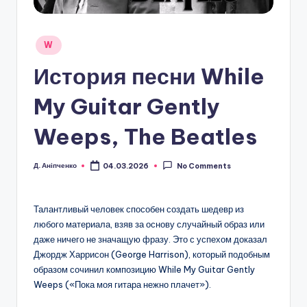
Posted
W
in
История песни While
My Guitar Gently
Weeps, The Beatles
Д. Аніпченко
04.03.2026
No Comments
Posted
by
Талантливый человек способен создать шедевр из
любого материала, взяв за основу случайный образ или
даже ничего не значащую фразу. Это с успехом доказал
Джордж Харрисон (George Harrison), который подобным
образом сочинил композицию While My Guitar Gently
Weeps («Пока моя гитара нежно плачет»).