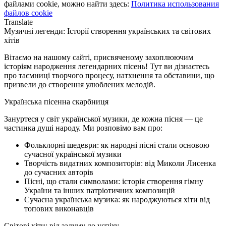
файлами cookie, можно найти здесь:
Политика использования
файлов cookie
Translate
Музичні легенди: Історії створення українських та світових
хітів
Вітаємо на нашому сайті, присвяченому захоплюючим
історіям народження легендарних пісень! Тут ви дізнаєтесь
про таємниці творчого процесу, натхнення та обставини, що
призвели до створення улюблених мелодій.
Українська пісенна скарбниця
Зануртеся у світ української музики, де кожна пісня — це
частинка душі народу. Ми розповімо вам про:
Фольклорні шедеври: як народні пісні стали основою
сучасної української музики
Творчість видатних композиторів: від Миколи Лисенка
до сучасних авторів
Пісні, що стали символами: історія створення гімну
України та інших патріотичних композицій
Сучасна українська музика: як народжуються хіти від
топових виконавців
Світові хіти: від задуму до успіху