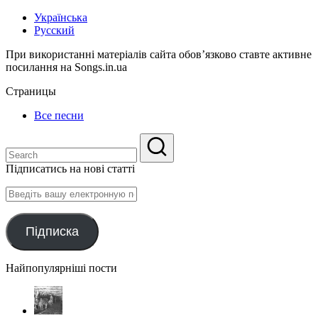
Українська
Русский
При використанні матеріалів сайта обов’язково ставте активне
посилання на Songs.in.ua
Страницы
Все песни
Підписатись на нові статті
Введіть
вашу
електронную
пошту
Підписка
Найпопулярніші пости