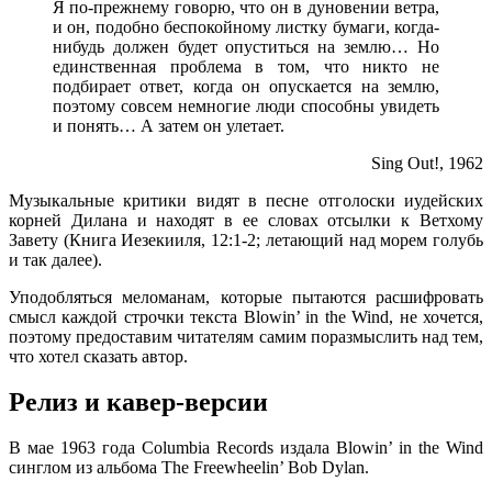
Я по-прежнему говорю, что он в дуновении ветра,
и он, подобно беспокойному листку бумаги, когда-
нибудь должен будет опуститься на землю… Но
единственная проблема в том, что никто не
подбирает ответ, когда он опускается на землю,
поэтому совсем немногие люди способны увидеть
и понять… А затем он улетает.
Sing Out!, 1962
Музыкальные критики видят в песне отголоски иудейских
корней Дилана и находят в ее словах отсылки к Ветхому
Завету (Книга Иезекииля, 12:1-2; летающий над морем голубь
и так далее).
Уподобляться меломанам, которые пытаются расшифровать
смысл каждой строчки текста Blowin’ in the Wind, не хочется,
поэтому предоставим читателям самим поразмыслить над тем,
что хотел сказать автор.
Релиз и кавер-версии
В мае 1963 года Columbia Records издала Blowin’ in the Wind
синглом из альбома The Freewheelin’ Bob Dylan.