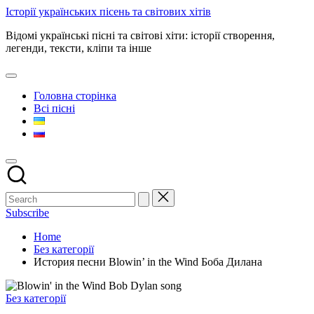
Skip
Історії українських пісень та світових хітів
to
Відомі українські пісні та світові хіти: історії створення,
content
легенди, тексти, кліпи та інше
Головна сторінка
Всі пісні
Subscribe
Home
Без категорії
История песни Blowin’ in the Wind Боба Дилана
Posted
Без категорії
in