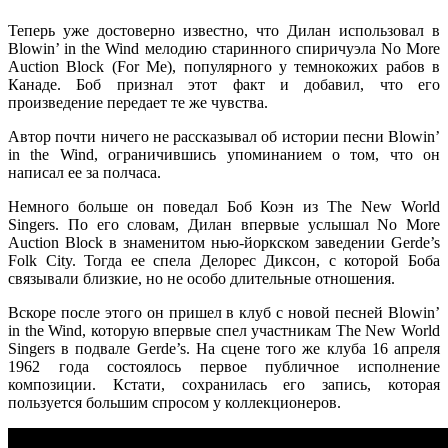
Теперь уже достоверно известно, что Дилан использовал в
Blowin’ in the Wind мелодию старинного спиричуэла No More
Auction Block (For Me), популярного у темнокожих рабов в
Канаде. Боб признал этот факт и добавил, что его
произведение передает те же чувства.
Автор почти ничего не рассказывал об истории песни Blowin’
in the Wind, ограничившись упоминанием о том, что он
написал ее за полчаса.
Немного больше он поведал Боб Коэн из The New World
Singers. По его словам, Дилан впервые услышал No More
Auction Block в знаменитом нью-йоркском заведении Gerde’s
Folk City. Тогда ее спела Делорес Диксон, с которой Боба
связывали близкие, но не особо длительные отношения.
Вскоре после этого он пришел в клуб с новой песней Blowin’
in the Wind, которую впервые спел участникам The New World
Singers в подвале Gerde’s. На сцене того же клуба 16 апреля
1962 года состоялось первое публичное исполнение
композиции. Кстати, сохранилась его запись, которая
пользуется большим спросом у коллекционеров.