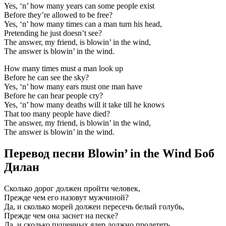
Yes, ‘n’ how many years can some people exist
Before they’re allowed to be free?
Yes, ‘n’ how many times can a man turn his head,
Pretending he just doesn’t see?
The answer, my friend, is blowin’ in the wind,
The answer is blowin’ in the wind.
How many times must a man look up
Before he can see the sky?
Yes, ‘n’ how many ears must one man have
Before he can hear people cry?
Yes, ‘n’ how many deaths will it take till he knows
That too many people have died?
The answer, my friend, is blowin’ in the wind,
The answer is blowin’ in the wind.
Перевод песни Blowin’ in the Wind Боб
Дилан
Сколько дорог должен пройти человек,
Прежде чем его назовут мужчиной?
Да, и сколько морей должен пересечь белый голубь,
Прежде чем она заснет на песке?
Да, и сколько пушечных ядер должно пролететь,