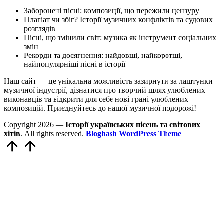
Заборонені пісні: композиції, що пережили цензуру
Плагіат чи збіг? Історії музичних конфліктів та судових
розглядів
Пісні, що змінили світ: музика як інструмент соціальних
змін
Рекорди та досягнення: найдовші, найкоротші,
найпопулярніші пісні в історії
Наш сайт — це унікальна можливість зазирнути за лаштунки
музичної індустрії, дізнатися про творчий шлях улюблених
виконавців та відкрити для себе нові грані улюблених
композицій. Приєднуйтесь до нашої музичної подорожі!
Copyright 2026 —
Історії українських пісень та світових
хітів
. All rights reserved.
Bloghash WordPress Theme
Scroll
to
Top