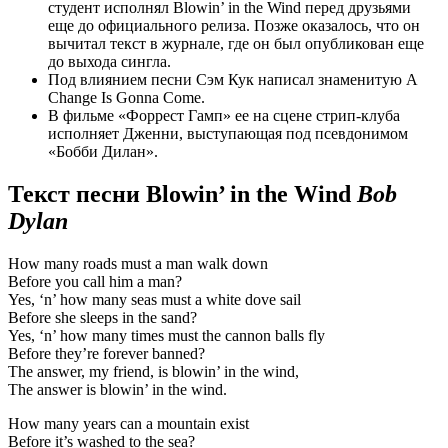
студент исполнял Blowin’ in the Wind перед друзьями
еще до официального релиза. Позже оказалось, что он
вычитал текст в журнале, где он был опубликован еще
до выхода сингла.
Под влиянием песни Сэм Кук написал знаменитую A
Change Is Gonna Come.
В фильме «Форрест Гамп» ее на сцене стрип-клуба
исполняет Дженни, выступающая под псевдонимом
«Бобби Дилан».
Текст песни Blowin’ in the Wind
Bob
Dylan
How many roads must a man walk down
Before you call him a man?
Yes, ‘n’ how many seas must a white dove sail
Before she sleeps in the sand?
Yes, ‘n’ how many times must the cannon balls fly
Before they’re forever banned?
The answer, my friend, is blowin’ in the wind,
The answer is blowin’ in the wind.
How many years can a mountain exist
Before it’s washed to the sea?