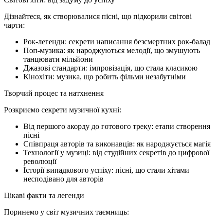
Дізнайтеся, як створювалися пісні, що підкорили світові
чарти:
Рок-легенди: секрети написання безсмертних рок-балад
Поп-музика: як народжуються мелодії, що змушують
танцювати мільйони
Джазові стандарти: імпровізація, що стала класикою
Кінохіти: музика, що робить фільми незабутніми
Творчий процес та натхнення
Розкриємо секрети музичної кухні:
Від першого акорду до готового треку: етапи створення
пісні
Співпраця авторів та виконавців: як народжується магія
Технології у музиці: від студійних секретів до цифрової
революції
Історії випадкового успіху: пісні, що стали хітами
несподівано для авторів
Цікаві факти та легенди
Поринемо у світ музичних таємниць: