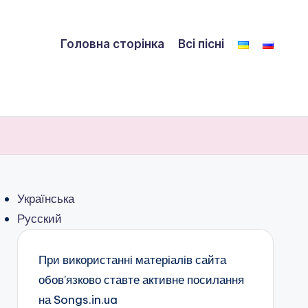
Головна сторінка
Всі пісні
Українська
Русский
При використанні матеріалів сайта
обов’язково ставте активне посилання
на Songs.in.ua