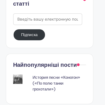
статті
Введіть
вашу
електронную
Підписка
пошту
Найпопулярніші пости
История песни «Коногон»
(«По полю танки
грохотали»)