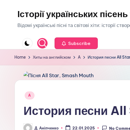
Історії українських пісень 
Skip
to
Відомі українські пісні та світові хіти: історії ств
content
Subscribe
Home
Хиты на английском
A
История песни All St
Posted
A
in
История песни All
Д. Аніпченко
22.01.2025
No Comme
Posted