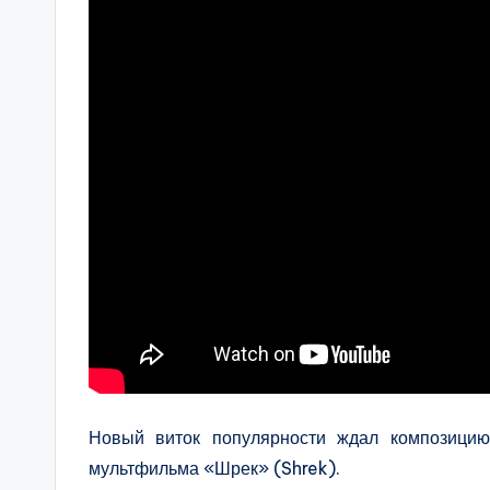
Новый виток популярности ждал композицию
мультфильма «Шрек» (Shrek).