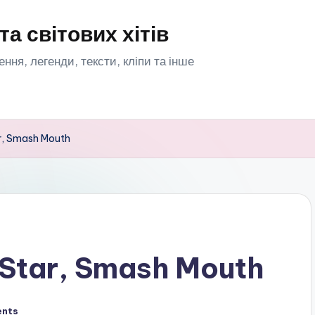
та світових хітів
орення, легенди, тексти, кліпи та інше
ar, Smash Mouth
 Star, Smash Mouth
nts