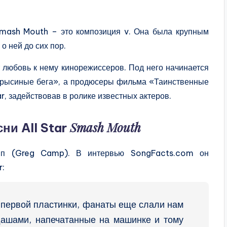
Smash Mouth – это композиция v. Она была крупным
о ней до сих пор.
 любовь к нему кинорежиссеров. Под него начинается
Крысиные бега», а продюсеры фильма «Таинственные
r, задействовав в ролике известных актеров.
Smash Mouth
ни All Star
эмп (Greg Camp). В интервью SongFacts.com он
r:
 первой пластинки, фанаты еще слали нам
дашами, напечатанные на машинке и тому