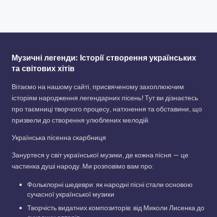
Музичні легенди: Історії створення українських
та світових хітів
Вітаємо на нашому сайті, присвяченому захоплюючим
історіям народження легендарних пісень! Тут ви дізнаєтесь
про таємниці творчого процесу, натхнення та обставини, що
призвели до створення улюблених мелодій.
Українська пісенна скарбниця
Зануртеся у світ української музики, де кожна пісня — це
частинка душі народу. Ми розповімо вам про:
Фольклорні шедеври: як народні пісні стали основою
сучасної української музики
Творчість видатних композиторів: від Миколи Лисенка до