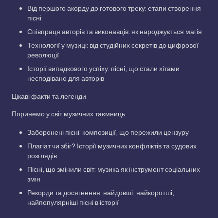
Від першого акорду до готового треку: етапи створення
пісні
Співпраця авторів та виконавців: як народжується магія
Технології у музиці: від студійних секретів до цифрової
революції
Історії випадкового успіху: пісні, що стали хітами
несподівано для авторів
Цікаві факти та легенди
Поринемо у світ музичних таємниць:
Заборонені пісні: композиції, що пережили цензуру
Плагіат чи збіг? Історії музичних конфліктів та судових
розглядів
Пісні, що змінили світ: музика як інструмент соціальних
змін
Рекорди та досягнення: найдовші, найкоротші,
найпопулярніші пісні в історії