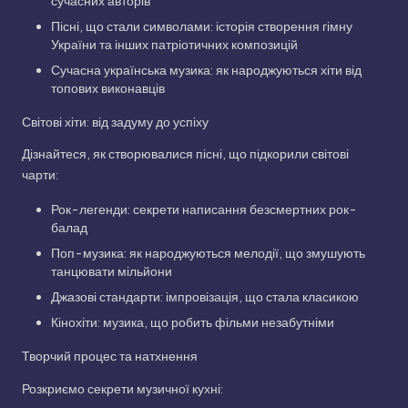
сучасних авторів
Пісні, що стали символами: історія створення гімну
України та інших патріотичних композицій
Сучасна українська музика: як народжуються хіти від
топових виконавців
Світові хіти: від задуму до успіху
Дізнайтеся, як створювалися пісні, що підкорили світові
чарти:
Рок-легенди: секрети написання безсмертних рок-
балад
Поп-музика: як народжуються мелодії, що змушують
танцювати мільйони
Джазові стандарти: імпровізація, що стала класикою
Кінохіти: музика, що робить фільми незабутніми
Творчий процес та натхнення
Розкриємо секрети музичної кухні: