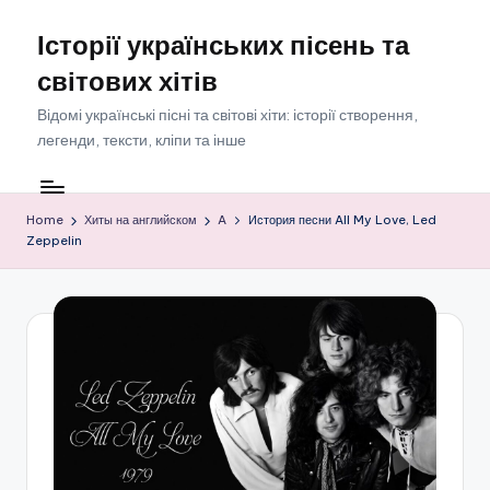
Історії українських пісень та
Skip
to
світових хітів
content
Відомі українські пісні та світові хіти: історії створення,
легенди, тексти, кліпи та інше
Home
Хиты на английском
A
История песни All My Love, Led
Zeppelin