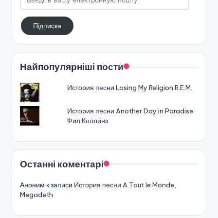
вашу
електронную
Підписка
пошту
Найпопулярніші пости
История песни Losing My Religion R.E.M.
История песни Another Day in Paradise
Фил Коллинз
Останні коментарі
Аноним
к записи
История песни A Tout le Monde,
Megadeth