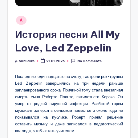
Posted
A
in
История песни All My
Love, Led Zeppelin
Д. Аніпченко
21.01.2025
No Comments
Posted
by
Последние, одиннадцатые по счету, гастроли рок-группы
Led Zeppelin завершились на три недели раньше
запланированного срока. Причиной тому стала внезапная
смерть сына Роберта Планта, пятилетнего Карака. Он
умер от редкой вирусной инфекции. Разбитый горем
музыкант заперся в сельском поместье и около года не
показывался на публике. Роберт принял решение
оставить музыку и даже записался в педагогический
колледж, чтобы стать учителем.