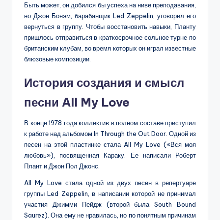
Быть может, он добился бы успеха на ниве преподавания,
но Джон Бонэм, барабанщик Led Zeppelin, уговорил его
вернуться в группу. Чтобы восстановить навыки, Планту
пришлось отправиться в краткосрочное сольное турне по
британским клубам, во время которых он играл известные
блюзовые композиции.
История создания и смысл
песни All My Love
В конце 1978 года коллектив в полном составе приступил
к работе над альбомом In Through the Out Door. Одной из
песен на этой пластинке стала All My Love («Вся моя
любовь»), посвященная Караку. Ее написали Роберт
Плант и Джон Пол Джонс.
All My Love стала одной из двух песен в репертуаре
группы Led Zeppelin, в написании которой не принимал
участия Джимми Пейдж (второй была South Bound
Saurez). Она ему не нравилась, но по понятным причинам