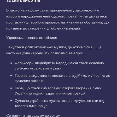
та світових хітів
Вітаємо на нашому сайті, присвяченому захоплюючим
історіям народження легендарних пісень! Тут ви дізнаєтесь
про таємниці творчого процесу, натхнення та обставини, що
призвели до створення улюблених мелодій.
Українська пісенна скарбниця
Зануртеся у світ української музики, де кожна пісня — це
частинка душі народу. Ми розповімо вам про:
Фольклорні шедеври: як народні пісні стали основою
сучасної української музики
Творчість видатних композиторів: від Миколи Лисенка до
сучасних авторів
Пісні, що стали символами: історія створення гімну
України та інших патріотичних композицій
Сучасна українська музика: як народжуються хіти від
топових виконавців
Світові хіти: від задуму до успіху