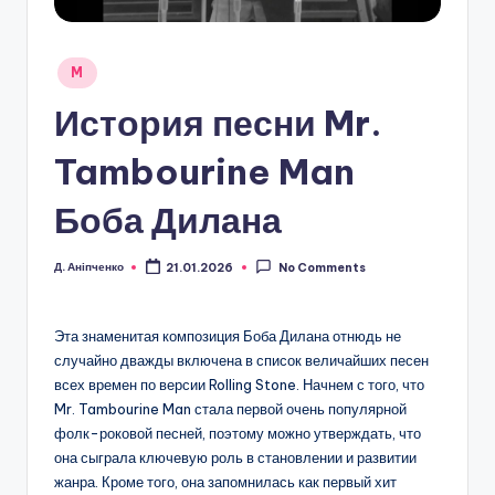
Posted
M
in
История песни Mr.
Tambourine Man
Боба Дилана
Д. Аніпченко
21.01.2026
No Comments
Posted
by
Эта знаменитая композиция Боба Дилана отнюдь не
случайно дважды включена в список величайших песен
всех времен по версии Rolling Stone. Начнем с того, что
Mr. Tambourine Man стала первой очень популярной
фолк-роковой песней, поэтому можно утверждать, что
она сыграла ключевую роль в становлении и развитии
жанра. Кроме того, она запомнилась как первый хит