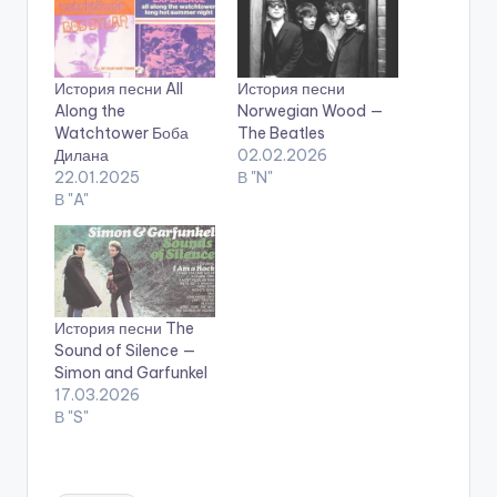
История песни All
История песни
Along the
Norwegian Wood —
Watchtower Боба
The Beatles
Дилана
02.02.2026
22.01.2025
В "N"
В "A"
История песни The
Sound of Silence —
Simon and Garfunkel
17.03.2026
В "S"