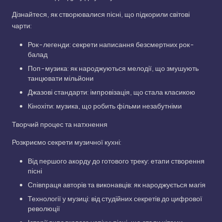
Дізнайтеся, як створювалися пісні, що підкорили світові
чарти:
Рок-легенди: секрети написання безсмертних рок-
балад
Поп-музика: як народжуються мелодії, що змушують
танцювати мільйони
Джазові стандарти: імпровізація, що стала класикою
Кінохіти: музика, що робить фільми незабутніми
Творчий процес та натхнення
Розкриємо секрети музичної кухні:
Від першого акорду до готового треку: етапи створення
пісні
Співпраця авторів та виконавців: як народжується магія
Технології у музиці: від студійних секретів до цифрової
революції