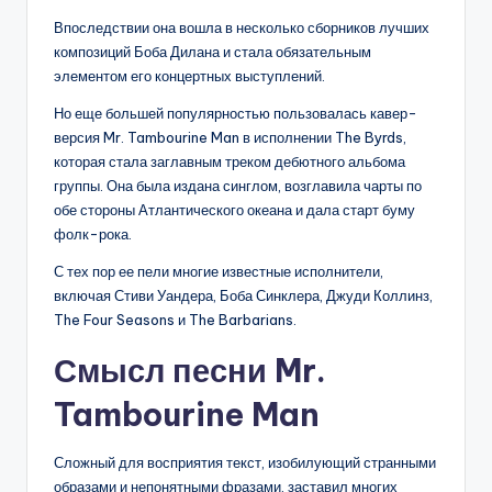
Впоследствии она вошла в несколько сборников лучших
композиций Боба Дилана и стала обязательным
элементом его концертных выступлений.
Но еще большей популярностью пользовалась кавер-
версия Mr. Tambourine Man в исполнении The Byrds,
которая стала заглавным треком дебютного альбома
группы. Она была издана синглом, возглавила чарты по
обе стороны Атлантического океана и дала старт буму
фолк-рока.
С тех пор ее пели многие известные исполнители,
включая Стиви Уандера, Боба Синклера, Джуди Коллинз,
The Four Seasons и The Barbarians.
Смысл песни Mr.
Tambourine Man
Сложный для восприятия текст, изобилующий странными
образами и непонятными фразами, заставил многих