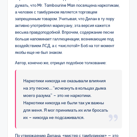
думать, что Mr. Tambourine Man посвящена наркотикам,
а человек с тамбурином является торговцем
запрещенным товаром. Учитывая, что Дилан в ту пору
активно употреблял марихуану, эта версия кажется
весьма правдоподобной. Впрочем, содержание песни
больше напоминает галлюцинации, возникающие под
воздействием ЛСД, а с «кислотой» Боб на тот момент
якобы еще не был знаком.
Автор, конечно же, отрицал подобное толкование:
Наркотики никогда не оказывали влияния
на эту песню… “исчезнуть в кольцах дыма
моего разума” – это не наркотики.
Наркотики никогда не были так уж важны
для меня. Я мог принимать их или бросать
их – никогда не подсаживался.
По утверждению Дилана, «мистер с тамбурином» — это