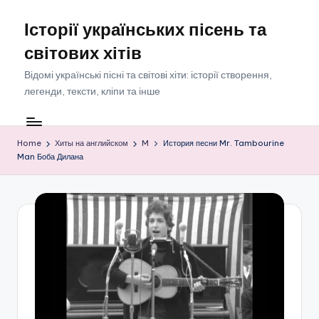
Історії українських пісень та
Skip
to
світових хітів
content
Відомі українські пісні та світові хіти: історії створення,
легенди, тексти, кліпи та інше
Home
Хиты на английском
M
История песни Mr. Tambourine
Man Боба Дилана