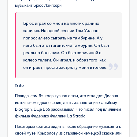
музыкант Брюс Лэнгхорн:
Брюс играл со мной на многих ранних
записях. На одной сессии Том Уилсон
попросил его сыграть на тамбурине. А у
него был этот гигантский тамбурин. Он был
реально большим. Он был величиной с
колесо телеги. Он играл, и образ того, как
он играет, просто застрял у меня в голове.
1985
Правда, сам Лэнгхорн узнал о том, что стал для Дилана
источником вдохновения, лишь из аннотации к альбому
Biograph. Еще Боб рассказывал, что писал под влиянием
фильма Федерико Феллини La Strada.
Некоторые критики видят в песне обращение музыканта к
своей музе, Крысолову из старинной немецкой сказке или