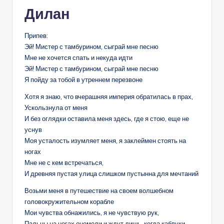
Дилан
Припев:
Эй! Мистер с тамбурином, сыграй мне песню
Мне не хочется спать и некуда идти
Эй! Мистер с тамбурином, сыграй мне песню
Я пойду за тобой в утреннем перезвоне
Хотя я знаю, что вчерашняя империя обратилась в прах,
Ускользнула от меня
И без оглядки оставила меня здесь, где я стою, еще не
уснув
Моя усталость изумляет меня, я заклеймен стоять на
ногах
Мне не с кем встречаться,
И древняя пустая улица слишком пустынна для мечтаний
Возьми меня в путешествие на своем волшебном
головокружительном корабле
Мои чувства обнажились, я не чувствую рук,
Пальцы на ногах онемели и ждут лишь, когда каблуки