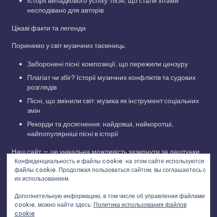
Історії випадкового успіху: пісні, що стали хітами
несподівано для авторів
Цікаві факти та легенди
Поринемо у світ музичних таємниць:
Заборонені пісні: композиції, що пережили цензуру
Плагіат чи збіг? Історії музичних конфліктів та судових
розглядів
Пісні, що змінили світ: музика як інструмент соціальних
змін
Рекорди та досягнення: найдовші, найкоротші,
найпопулярніші пісні в історії
Наш сайт — це унікальна можливість зазирнути за лаштунки
Конфиденциальность и файлы cookie: на этом сайте используются
музичної індустрії, дізнатися про творчий шлях улюблених
файлы cookie. Продолжая пользоваться сайтом, вы соглашаетесь с
виконавців та відкрити для себе нові грані улюблених
их использованием.
композицій. Приєднуйтесь до нашої музичної подорожі!
Дополнительную информацию, в том числе об управлении файлами
cookie, можно найти здесь:
Политика использования файлов
cookie