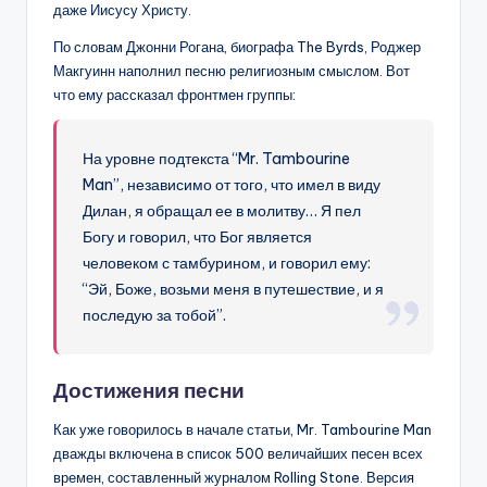
даже Иисусу Христу.
По словам Джонни Рогана, биографа The Byrds, Роджер
Макгуинн наполнил песню религиозным смыслом. Вот
что ему рассказал фронтмен группы:
На уровне подтекста “Mr. Tambourine
Man”, независимо от того, что имел в виду
Дилан, я обращал ее в молитву… Я пел
Богу и говорил, что Бог является
человеком с тамбурином, и говорил ему:
“Эй, Боже, возьми меня в путешествие, и я
последую за тобой”.
Достижения песни
Как уже говорилось в начале статьи, Mr. Tambourine Man
дважды включена в список 500 величайших песен всех
времен, составленный журналом Rolling Stone. Версия