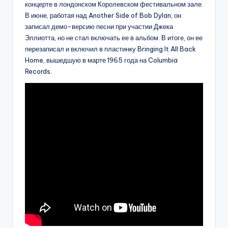
концерте в лондонском Королевском фестивальном зале.
В июне, работая над Another Side of Bob Dylan, он
записал демо-версию песни при участии Джека
Эллиотта, но не стал включать ее в альбом. В итоге, он ее
перезаписал и включил в пластинку Bringing It All Back
Home, вышедшую в марте 1965 года на Columbia
Records.