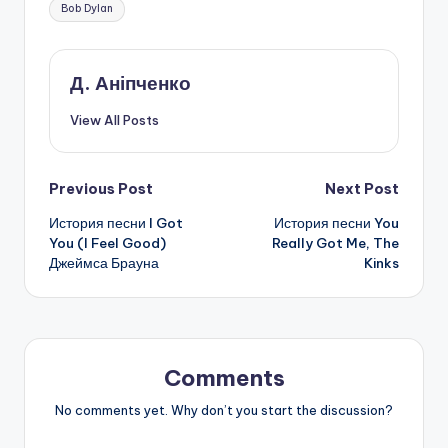
Tags:
Bob Dylan
Д. Аніпченко
View All Posts
Post
Previous Post
Next Post
История песни I Got
История песни You
navigation
You (I Feel Good)
Really Got Me, The
Джеймса Брауна
Kinks
Comments
No comments yet. Why don’t you start the discussion?