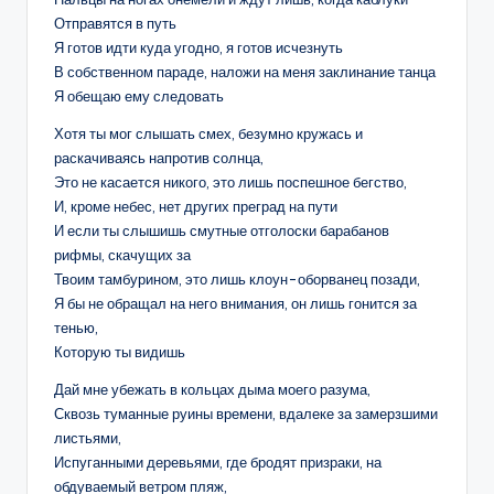
Отправятся в путь
Я готов идти куда угодно, я готов исчезнуть
В собственном параде, наложи на меня заклинание танца
Я обещаю ему следовать
Хотя ты мог слышать смех, безумно кружась и
раскачиваясь напротив солнца,
Это не касается никого, это лишь поспешное бегство,
И, кроме небес, нет других преград на пути
И если ты слышишь смутные отголоски барабанов
рифмы, скачущих за
Твоим тамбурином, это лишь клоун-оборванец позади,
Я бы не обращал на него внимания, он лишь гонится за
тенью,
Которую ты видишь
Дай мне убежать в кольцах дыма моего разума,
Сквозь туманные руины времени, вдалеке за замерзшими
листьями,
Испуганными деревьями, где бродят призраки, на
обдуваемый ветром пляж,