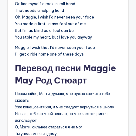
Or find myself a rock ‘n’ roll band
That needs a helping hand
Oh, Maggie, I wish I’d never seen your face
You made a first-class fool out of me
But I’m as blind as a fool can be
You stole my heart, but I love you anyway
Maggie I wish that I’d never seen your face
I’ll get a ride home one of these days
Перевод песни Maggie
May Род Стюарт
Просыпайся, Мэгги, думаю, мне нужно кое-что тебе
сказать
Уже конец сентября, и мне следует вернуться в школу
Я знаю, тебе со мной весело, но мне кажется, меня
используют
О, Мэгги, сильнее стараться я не мог
Ты увела меня из дому,