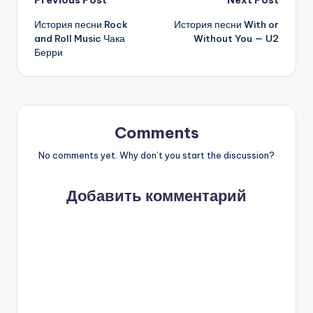
Post
Previous Post
Next Post
История песни Rock
История песни With or
navigation
and Roll Music Чака
Without You — U2
Берри
Comments
No comments yet. Why don’t you start the discussion?
Добавить комментарий