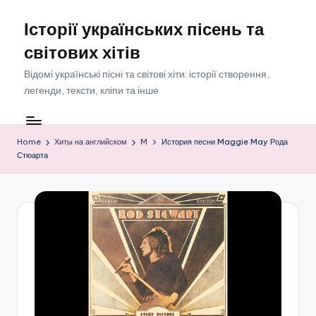
Історії українських пісень та
Skip
to
світових хітів
content
Відомі українські пісні та світові хіти: історії створення,
легенди, тексти, кліпи та інше
Home
Хиты на английском
M
История песни Maggie May Рода
Стюарта