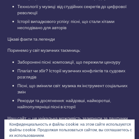
Технології у музиці: від студійних секретів до цифрової
революції
Історії випадкового успіху: пісні, що стали хітами
несподівано для авторів
Цікаві факти та легенди
Поринемо у світ музичних таємниць:
Заборонені пісні: композиції, що пережили цензуру
Плагіат чи збіг? Історії музичних конфліктів та судових
розглядів
Пісні, що змінили світ: музика як інструмент соціальних
змін
Рекорди та досягнення: найдовші, найкоротші,
найпопулярніші пісні в історії
Наш сайт — це унікальна можливість зазирнути за лаштунки
Конфиденциальность и файлы cookie: на этом сайте используются
музичної індустрії, дізнатися про творчий шлях улюблених
файлы cookie. Продолжая пользоваться сайтом, вы соглашаетесь с
виконавців та відкрити для себе нові грані улюблених
их использованием.