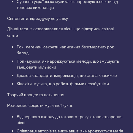
Сучасна українська музика: як народжуються хіти від
топових виконавців
Світові хіти: від задуму до успіху
Дізнайтеся, як створювалися пісні, що підкорили світові
чарти:
Рок-легенди: секрети написання безсмертних рок-
балад
Поп-музика: як народжуються мелодії, що змушують
танцювати мільйони
Джазові стандарти: імпровізація, що стала класикою
Кінохіти: музика, що робить фільми незабутніми
Творчий процес та натхнення
Розкриємо секрети музичної кухні:
Від першого акорду до готового треку: етапи створення
пісні
Співпраця авторів та виконавців: як народжується магія