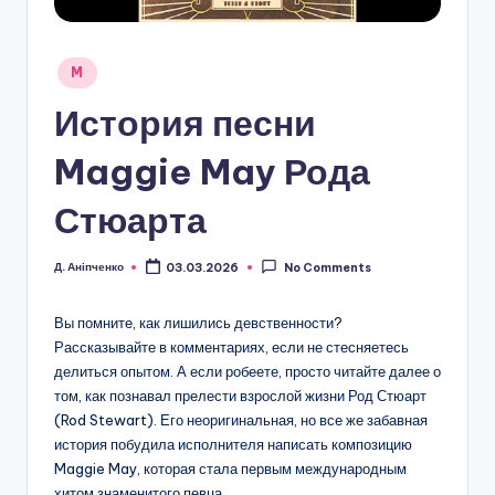
Posted
M
in
История песни
Maggie May Рода
Стюарта
Д. Аніпченко
03.03.2026
No Comments
Posted
by
Вы помните, как лишились девственности?
Рассказывайте в комментариях, если не стесняетесь
делиться опытом. А если робеете, просто читайте далее о
том, как познавал прелести взрослой жизни Род Стюарт
(Rod Stewart). Его неоригинальная, но все же забавная
история побудила исполнителя написать композицию
Maggie May, которая стала первым международным
хитом знаменитого певца.