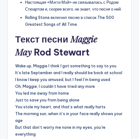
Настоящая «Мэгги Мэй» не связывалась с Родом
Стюартом и, скорее всего, не знает, что песня о ней.
Rolling Stone включил песню в список The 500
Greatest Songs of All Time.
Maggie
Текст песни
May
Rod Stewart
Wake up, Maggie I think I got something to say to you
It’s late September and I really should be back at school
I know I keep you amused, but I feel I’m being used
Oh, Maggie, I couldn’t have tried any more
You led me away from home
Just to save you from being alone
You stole my heart, and that’s what really hurts
The morning sun, when it’s in your face really shows your
age
But that don’t worry me none in my eyes, you’re
everything