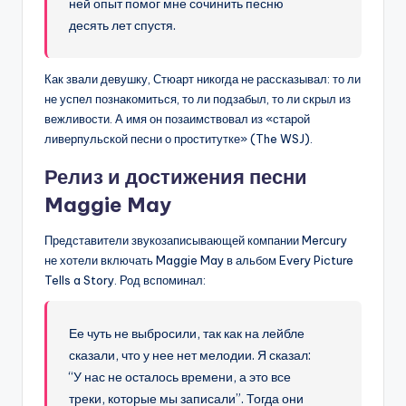
ней опыт помог мне сочинить песню
десять лет спустя.
Как звали девушку, Стюарт никогда не рассказывал: то ли
не успел познакомиться, то ли подзабыл, то ли скрыл из
вежливости. А имя он позаимствовал из «старой
ливерпульской песни о проститутке» (The WSJ).
Релиз и достижения песни
Maggie May
Представители звукозаписывающей компании Mercury
не хотели включать Maggie May в альбом Every Picture
Tells a Story. Род вспоминал:
Ее чуть не выбросили, так как на лейбле
сказали, что у нее нет мелодии. Я сказал:
“У нас не осталось времени, а это все
треки, которые мы записали”. Тогда они