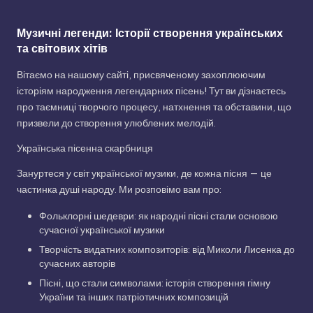
Музичні легенди: Історії створення українських
та світових хітів
Вітаємо на нашому сайті, присвяченому захоплюючим
історіям народження легендарних пісень! Тут ви дізнаєтесь
про таємниці творчого процесу, натхнення та обставини, що
призвели до створення улюблених мелодій.
Українська пісенна скарбниця
Зануртеся у світ української музики, де кожна пісня — це
частинка душі народу. Ми розповімо вам про:
Фольклорні шедеври: як народні пісні стали основою
сучасної української музики
Творчість видатних композиторів: від Миколи Лисенка до
сучасних авторів
Пісні, що стали символами: історія створення гімну
України та інших патріотичних композицій