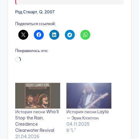
Род Стюарт, Q, 2007
Поделиться ссылкой:
Понравилось это:
Загрузка…
История песни Who’ll
История песни Layla
Stop the Rain,
— Эрик Клэптон
Creedence
04.11.2025
Clearwater Revival
В "L"
21.04.2026