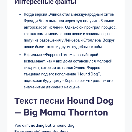
Интересные факты
Когда версия Элвиса стала международным хитом,
Фредди Белл пытался через суд получить больше
авторских отчислений. Однако он проиграл процесс,
так как сам изменил слова песни и записал ее, не
получив разрешения у Лейбера и Столлера. Вокруг
песни были также и другие судебные тяжбы.
В фильме «Форрест Гамп» главный герой
вспоминает, как у них дома остановился молодой
гитарист, которым оказался Элвис. Форрест
танцевал под его исполнение “Hound Dog”,
подсказав будущему «Королю рок-н-ролла» его
знаменитые движения на сцене.
Текст песни Hound Dog
— Big Mama Thornton
You ain’t nothing but a hound dog
Been snoopin’ ’round the door