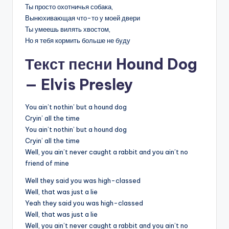
Ты просто охотничья собака,
Вынюхивающая что-то у моей двери
Ты умеешь вилять хвостом,
Но я тебя кормить больше не буду
Текст песни Hound Dog
— Elvis Presley
You ain’t nothin’ but a hound dog
Cryin’ all the time
You ain’t nothin’ but a hound dog
Cryin’ all the time
Well, you ain’t never caught a rabbit and you ain’t no
friend of mine
Well they said you was high-classed
Well, that was just a lie
Yeah they said you was high-classed
Well, that was just a lie
Well, you ain’t never caught a rabbit and you ain’t no