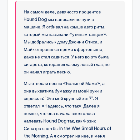
На самом деле, девяносто процентов
Hound Dog мы написали по пути в
машине. Я отбивал на крыше авто ритм,
который мы называли «утиным танцем».
Мы добрались к дому Джонни Отиса, и
Майк отправился прямо к фортепьяно,
даже не стал садиться. У него во рту была
сигарета, которая жгла ему левый глаз, но
он начал играть песню.
Мы отнесли песню «Большой Маме», а
она выхватила бумажку из моей руки и
спросила: “Это мой крупный хит?”. Я
ответил: «Надеюсь, что так». Далее я
помню, что она начала вполголоса
напевать Hound Dog так, как Фрэнк
Синатра спел бы In the Wee Small Hours of
the Morning. А я смотрел на нее, и меня