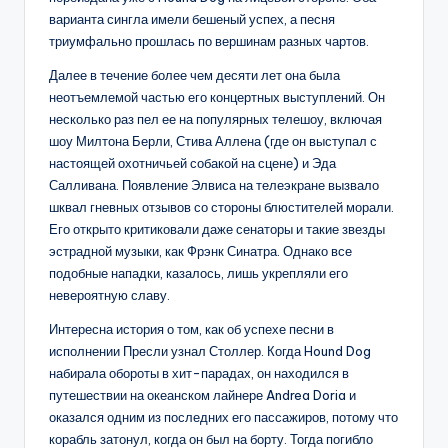
варианта сингла имели бешеный успех, а песня
триумфально прошлась по вершинам разных чартов.
Далее в течение более чем десяти лет она была
неотъемлемой частью его концертных выступлений. Он
несколько раз пел ее на популярных телешоу, включая
шоу Милтона Берли, Стива Аллена (где он выступал с
настоящей охотничьей собакой на сцене) и Эда
Салливана. Появление Элвиса на телеэкране вызвало
шквал гневных отзывов со стороны блюстителей морали.
Его открыто критиковали даже сенаторы и такие звезды
эстрадной музыки, как Фрэнк Синатра. Однако все
подобные нападки, казалось, лишь укрепляли его
невероятную славу.
Интересна история о том, как об успехе песни в
исполнении Пресли узнал Столлер. Когда Hound Dog
набирала обороты в хит-парадах, он находился в
путешествии на океанском лайнере Andrea Doria и
оказался одним из последних его пассажиров, потому что
корабль затонул, когда он был на борту. Тогда погибло