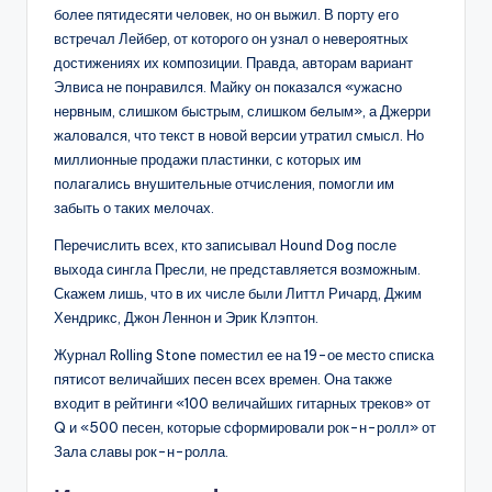
более пятидесяти человек, но он выжил. В порту его
встречал Лейбер, от которого он узнал о невероятных
достижениях их композиции. Правда, авторам вариант
Элвиса не понравился. Майку он показался «ужасно
нервным, слишком быстрым, слишком белым», а Джерри
жаловался, что текст в новой версии утратил смысл. Но
миллионные продажи пластинки, с которых им
полагались внушительные отчисления, помогли им
забыть о таких мелочах.
Перечислить всех, кто записывал Hound Dog после
выхода сингла Пресли, не представляется возможным.
Скажем лишь, что в их числе были Литтл Ричард, Джим
Хендрикс, Джон Леннон и Эрик Клэптон.
Журнал Rolling Stone поместил ее на 19-ое место списка
пятисот величайших песен всех времен. Она также
входит в рейтинги «100 величайших гитарных треков» от
Q и «500 песен, которые сформировали рок-н-ролл» от
Зала славы рок-н-ролла.