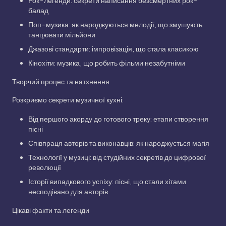
Рок-легенди: секрети написання безсмертних рок-
балад
Поп-музика: як народжуються мелодії, що змушують
танцювати мільйони
Джазові стандарти: імпровізація, що стала класикою
Кінохіти: музика, що робить фільми незабутніми
Творчий процес та натхнення
Розкриємо секрети музичної кухні:
Від першого акорду до готового треку: етапи створення
пісні
Співпраця авторів та виконавців: як народжується магія
Технології у музиці: від студійних секретів до цифрової
революції
Історії випадкового успіху: пісні, що стали хітами
несподівано для авторів
Цікаві факти та легенди