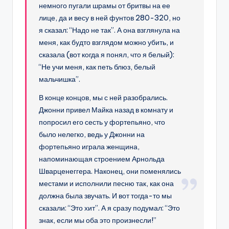
немного пугали шрамы от бритвы на ее
лице, да и весу в ней фунтов 280-320, но
я сказал: “Надо не так”. А она взглянула на
меня, как будто взглядом можно убить, и
сказала (вот когда я понял, что я белый):
“Не учи меня, как петь блюз, белый
мальчишка”.
В конце концов, мы с ней разобрались.
Джонни привел Майка назад в комнату и
попросил его сесть у фортепьяно, что
было нелегко, ведь у Джонни на
фортепьяно играла женщина,
напоминающая строением Арнольда
Шварценеггера. Наконец, они поменялись
местами и исполнили песню так, как она
должна была звучать. И вот тогда-то мы
сказали: “Это хит”. А я сразу подумал: “Это
знак, если мы оба это произнесли!”