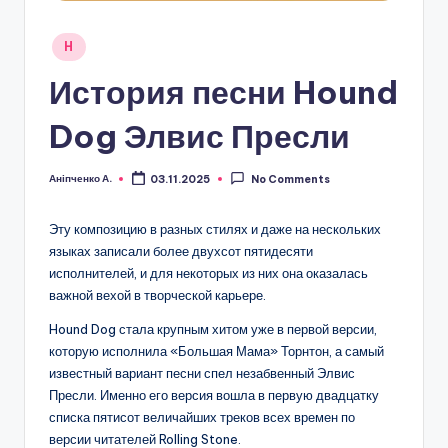
Posted
H
in
История песни Hound
Dog Элвис Пресли
Аніпченко А.
03.11.2025
No Comments
Posted
by
Эту композицию в разных стилях и даже на нескольких
языках записали более двухсот пятидесяти
исполнителей, и для некоторых из них она оказалась
важной вехой в творческой карьере.
Hound Dog стала крупным хитом уже в первой версии,
которую исполнила «Большая Мама» Торнтон, а самый
известный вариант песни спел незабвенный Элвис
Пресли. Именно его версия вошла в первую двадцатку
списка пятисот величайших треков всех времен по
версии читателей Rolling Stone.