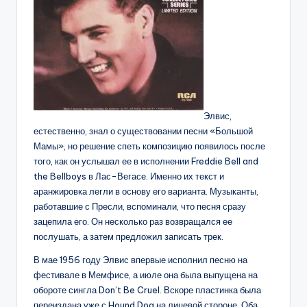
Элвис,
естественно, знал о существовании песни «Большой
Мамы», но решение спеть композицию появилось после
того, как он услышал ее в исполнении Freddie Bell and
the Bellboys в Лас-Вегасе. Именно их текст и
аранжировка легли в основу его варианта. Музыканты,
работавшие с Пресли, вспоминали, что песня сразу
зацепила его. Он несколько раз возвращался ее
послушать, а затем предложил записать трек.
В мае 1956 году Элвис впервые исполнил песню на
фестивале в Мемфисе, а июле она была выпущена на
обороте сингла Don’t Be Cruel. Вскоре пластинка была
переиздана уже с Hound Dog на лицевой стороне. Оба