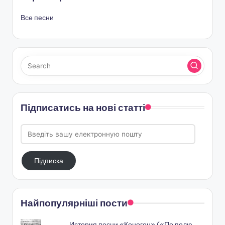
Все песни
Підписатись на нові статті
Введіть
вашу
електронную
Підписка
пошту
Найпопулярніші пости
История песни «Коногон» («По полю