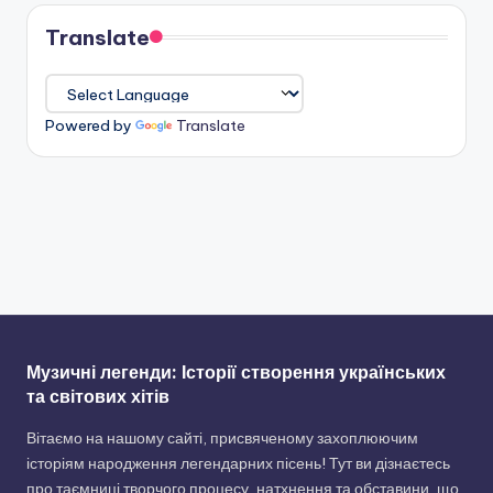
Translate
Powered by
Translate
Музичні легенди: Історії створення українських
та світових хітів
Вітаємо на нашому сайті, присвяченому захоплюючим
історіям народження легендарних пісень! Тут ви дізнаєтесь
про таємниці творчого процесу, натхнення та обставини, що