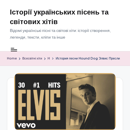
Історії українських пісень та
Skip
to
світових хітів
content
Відомі українські пісні та світові хіти: історії створення,
легенди, тексти, кліпи та інше
Home
Всесвітні хіти
H
История песни Hound Dog Элвис Пресли