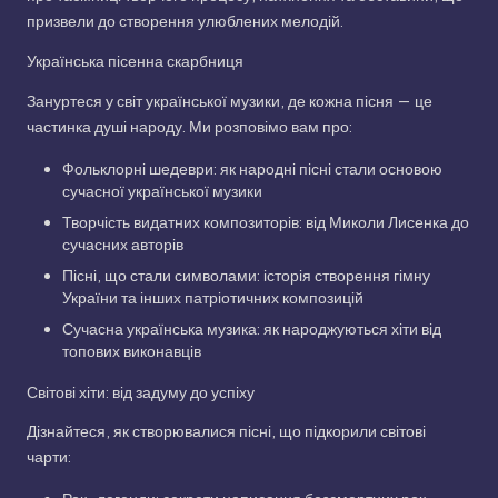
призвели до створення улюблених мелодій.
Українська пісенна скарбниця
Зануртеся у світ української музики, де кожна пісня — це
частинка душі народу. Ми розповімо вам про:
Фольклорні шедеври: як народні пісні стали основою
сучасної української музики
Творчість видатних композиторів: від Миколи Лисенка до
сучасних авторів
Пісні, що стали символами: історія створення гімну
України та інших патріотичних композицій
Сучасна українська музика: як народжуються хіти від
топових виконавців
Світові хіти: від задуму до успіху
Дізнайтеся, як створювалися пісні, що підкорили світові
чарти: