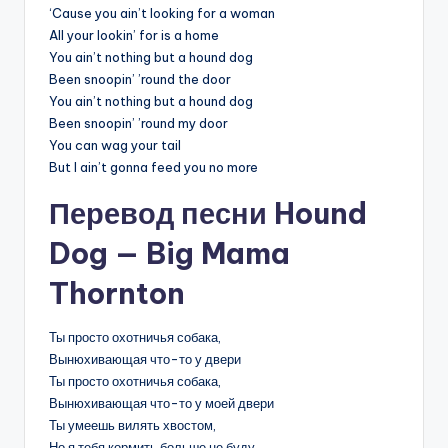
‘Cause you ain’t looking for a woman
All your lookin’ for is a home
You ain’t nothing but a hound dog
Been snoopin’ ’round the door
You ain’t nothing but a hound dog
Been snoopin’ ’round my door
You can wag your tail
But I ain’t gonna feed you no more
Перевод песни Hound
Dog — Big Mama
Thornton
Ты просто охотничья собака,
Вынюхивающая что-то у двери
Ты просто охотничья собака,
Вынюхивающая что-то у моей двери
Ты умеешь вилять хвостом,
Но я тебя кормить больше не буду