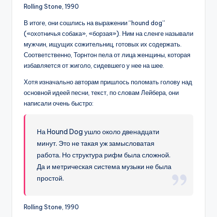
Rolling Stone, 1990
В итоге, они сошлись на выражении “hound dog”
(«охотничья собака», «борзая»). Ним на сленге называли
мужчин, ищущих сожительниц, готовых их содержать.
Соответственно, Торнтон пела от лица женщины, которая
избавляется от жиголо, сидевшего у нее на шее.
Хотя изначально авторам пришлось поломать голову над
основной идеей песни, текст, по словам Лейбера, они
написали очень быстро:
На Hound Dog ушло около двенадцати
минут. Это не такая уж замысловатая
работа. Но структура рифм была сложной.
Да и метрическая система музыки не была
простой.
Rolling Stone, 1990