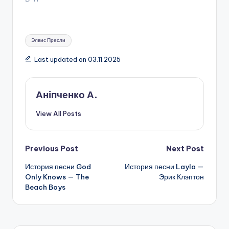
Tags:
Элвис Пресли
Last updated on 03.11.2025
Аніпченко А.
View All Posts
Post
Previous Post
Next Post
История песни God
История песни Layla —
navigation
Only Knows — The
Эрик Клэптон
Beach Boys