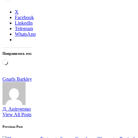
X
Facebook
LinkedIn
Telegram
WhatsApp
Понравилось это:
Загрузка…
Tags:
Gnarls Barkley
Д. Аніпченко
View All Posts
Post
Previous Post
navigation