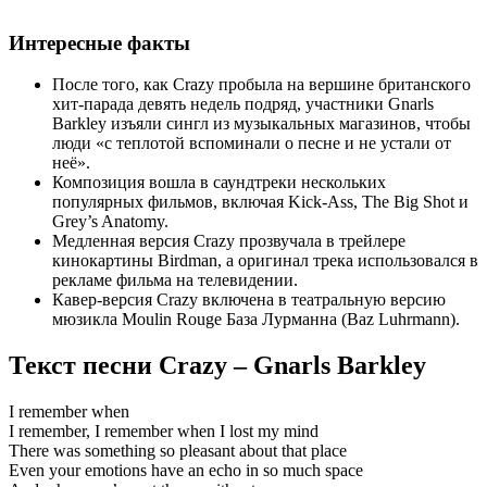
Интересные факты
После того, как Crazy пробыла на вершине британского
хит-парада девять недель подряд, участники Gnarls
Barkley изъяли сингл из музыкальных магазинов, чтобы
люди «с теплотой вспоминали о песне и не устали от
неё».
Композиция вошла в саундтреки нескольких
популярных фильмов, включая Kick-Ass, The Big Shot и
Grey’s Anatomy.
Медленная версия Crazy прозвучала в трейлере
кинокартины Birdman, а оригинал трека использовался в
рекламе фильма на телевидении.
Кавер-версия Crazy включена в театральную версию
мюзикла Moulin Rouge База Лурманна (Baz Luhrmann).
Текст песни Crazy – Gnarls Barkley
I remember when
I remember, I remember when I lost my mind
There was something so pleasant about that place
Even your emotions have an echo in so much space