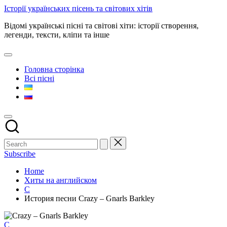
Skip
Історії українських пісень та світових хітів
to
Відомі українські пісні та світові хіти: історії створення,
content
легенди, тексти, кліпи та інше
Головна сторінка
Всі пісні
Subscribe
Home
Хиты на английском
C
История песни Crazy – Gnarls Barkley
Posted
C