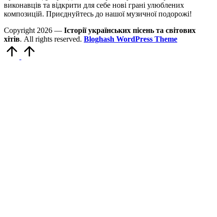
виконавців та відкрити для себе нові грані улюблених
композицій. Приєднуйтесь до нашої музичної подорожі!
Copyright 2026 —
Історії українських пісень та світових
хітів
. All rights reserved.
Bloghash WordPress Theme
Scroll
to
Top