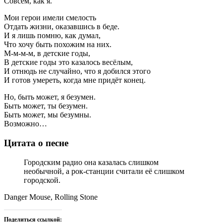
Совсем, как я.
Мои герои имели смелость
Отдать жизни, оказавшись в беде.
И я лишь помню, как думал,
Что хочу быть похожим на них.
М-м-м-м, в детские годы,
В детские годы это казалось весёлым,
И отнюдь не случайно, что я добился этого
И готов умереть, когда мне придёт конец.
Но, быть может, я безумен.
Быть может, ты безумен.
Быть может, мы безумны.
Возможно…
Цитата о песне
Городским радио она казалась слишком
необычной, а рок-станции считали её слишком
городской.
Danger Mouse, Rolling Stone
Поделиться ссылкой: