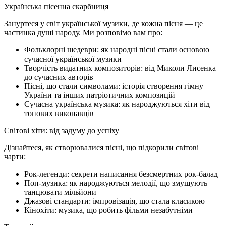
Українська пісенна скарбниця
Зануртеся у світ української музики, де кожна пісня — це
частинка душі народу. Ми розповімо вам про:
Фольклорні шедеври: як народні пісні стали основою
сучасної української музики
Творчість видатних композиторів: від Миколи Лисенка
до сучасних авторів
Пісні, що стали символами: історія створення гімну
України та інших патріотичних композицій
Сучасна українська музика: як народжуються хіти від
топових виконавців
Світові хіти: від задуму до успіху
Дізнайтеся, як створювалися пісні, що підкорили світові
чарти:
Рок-легенди: секрети написання безсмертних рок-балад
Поп-музика: як народжуються мелодії, що змушують
танцювати мільйони
Джазові стандарти: імпровізація, що стала класикою
Кінохіти: музика, що робить фільми незабутніми