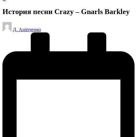
in
История песни Crazy – Gnarls Barkley
Posted
Д. Аніпченко
by