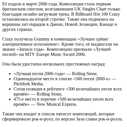
Её издали в марте 2006 года. Композиция стала первым
британским синглом, возглавившим UK Singles Chart только
благодаря онлайн-загрузкам трека. В Billboard Hot 100 Crazy
остановилась на второй строчке. Также она поднялась на
вершины хит-парадов в Дании, Новой Зеландии, Канаде и
других странах.
Crazy получила Grammy в номинации «Лучшее урбан/
альтернативное исполнение». Кроме того, её выдвигали на
звание «Записи года». Композицию признали «Лучшей
песней» на MTV Europe Music Award 2006.
Она была удостоена нескольких престижных наград:
«Лучшая песня 2006 года» — Rolling Stone,
Одиннадцатое место в списке «500 песен 2000-х» —
Pitchfork Media,
Сотая позиция в рейтинге «500 величайших песен всех
времён» — Rolling Stone,
475-е место в перечне «500 величайших песен всех
времён» — New Musical Express.
Также она входит в список пятисот композиций, которые
сформировали рок-н-ролл, по версии Зала славы рок-н-ролла.