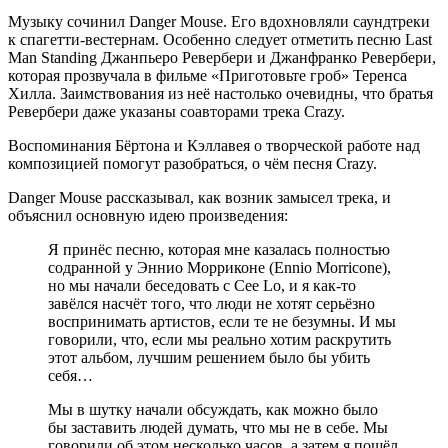
Музыку сочинил Danger Mouse. Его вдохновляли саундтреки
к спагетти-вестернам. Особенно следует отметить песню Last
Man Standing Джанпьеро Ревербери и Джанфранко Ревербери,
которая прозвучала в фильме «Приготовьте гроб» Теренса
Хилла. Заимствования из неё настолько очевидны, что братья
Ревербери даже указаны соавторами трека Crazy.
Воспоминания Бёртона и Кэллавея о творческой работе над
композицией помогут разобраться, о чём песня Crazy.
Danger Mouse рассказывал, как возник замысел трека, и
объяснил основную идею произведения:
Я принёс песню, которая мне казалась полностью
содранной у Эннио Морриконе (Ennio Morricone),
но мы начали беседовать с Cee Lo, и я как-то
завёлся насчёт того, что люди не хотят серьёзно
воспринимать артистов, если те не безумны. И мы
говорили, что, если мы реально хотим раскрутить
этот альбом, лучшим решением было бы убить
себя…
Мы в шутку начали обсуждать, как можно было
бы заставить людей думать, что мы не в себе. Мы
говорили об этом несколько часов, а затем я пошёл