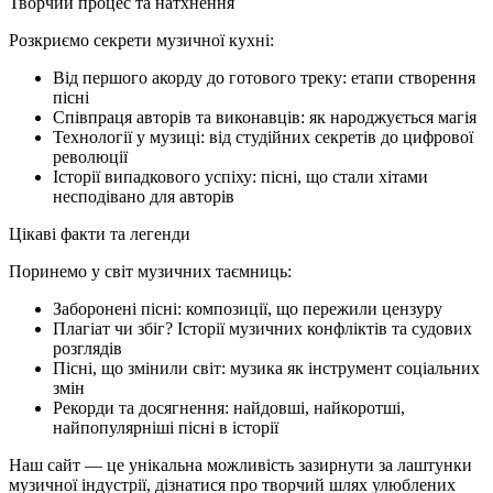
Творчий процес та натхнення
Розкриємо секрети музичної кухні:
Від першого акорду до готового треку: етапи створення
пісні
Співпраця авторів та виконавців: як народжується магія
Технології у музиці: від студійних секретів до цифрової
революції
Історії випадкового успіху: пісні, що стали хітами
несподівано для авторів
Цікаві факти та легенди
Поринемо у світ музичних таємниць:
Заборонені пісні: композиції, що пережили цензуру
Плагіат чи збіг? Історії музичних конфліктів та судових
розглядів
Пісні, що змінили світ: музика як інструмент соціальних
змін
Рекорди та досягнення: найдовші, найкоротші,
найпопулярніші пісні в історії
Наш сайт — це унікальна можливість зазирнути за лаштунки
музичної індустрії, дізнатися про творчий шлях улюблених