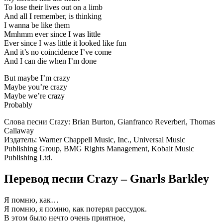
To lose their lives out on a limb
And all I remember, is thinking
I wanna be like them
Mmhmm ever since I was little
Ever since I was little it looked like fun
And it’s no coincidence I’ve come
And I can die when I’m done
But maybe I’m crazy
Maybe you’re crazy
Maybe we’re crazy
Probably
Слова песни Crazy: Brian Burton, Gianfranco Reverberi, Thomas
Callaway
Издатель: Warner Chappell Music, Inc., Universal Music
Publishing Group, BMG Rights Management, Kobalt Music
Publishing Ltd.
Перевод песни Crazy – Gnarls Barkley
Я помню, как…
Я помню, я помню, как потерял рассудок.
В этом было нечто очень приятное,