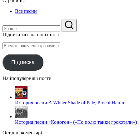
Страницы
Все песни
Підписатись на нові статті
Введіть
вашу
електронную
пошту
Підписка
Найпопулярніші пости
История песни A Whiter Shade of Pale, Procol Harum
История песни «Коногон» («По полю танки грохотали»)
Останні коментарі