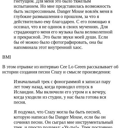
гнетущим. Для меня это было тяжёлым
испытанием. Но мне представилась возможность
быть экспрессивным. Danger Mouse вовлёк меня в
глубокие размышления о прошлом, за что я
действительно ему благодарен. С его помощью я
осознал, что я не одинок в своих мучениях. Для
страдающего меня его музыка была великолепной
и прекрасной. Это были звуки моей души. Если
бы её можно было сфотографировать, она бы
напоминала этот внутренний хаос.
BMI
В этом отрывке из интервью Cee Lo Green рассказывает об
истории создания песни Crazy и смысле произведения:
Изначальный трек с фонограммой я записал пару
лет тому назад, когда проводил отпуск в
Исландии. Мы включили его утром и к вечеру,
когда уходили из студии, у нас была готова вся
песня.
Я подумал, что Crazy могла бы быть песней,
которую написал бы Danger Mouse, если бы он
сочинял песни. Он сыграл мне инструментальный
трек, и просто подумал: «Ух-ты!». Трек постоянно