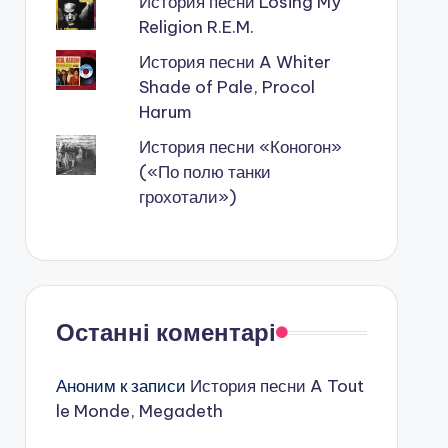
История песни Losing My
Religion R.E.M.
История песни A Whiter
Shade of Pale, Procol
Harum
История песни «Коногон»
(«По полю танки
грохотали»)
Останні коментарі
Аноним
к записи
История песни A Tout
le Monde, Megadeth