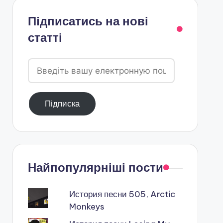
Підписатись на нові
статті
Введіть
вашу
електронную
Підписка
пошту
Найпопулярніші пости
История песни 505, Arctic
Monkeys