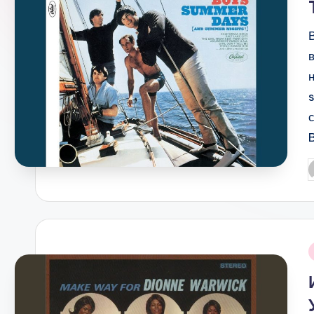
P
b
i