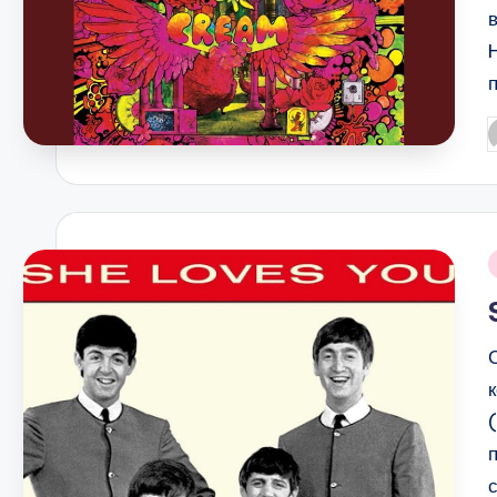
P
b
i