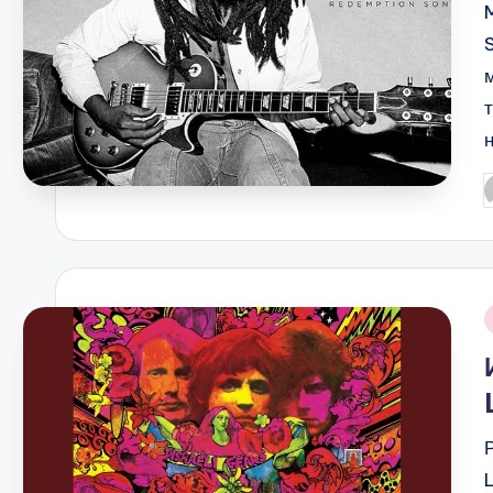
P
b
i