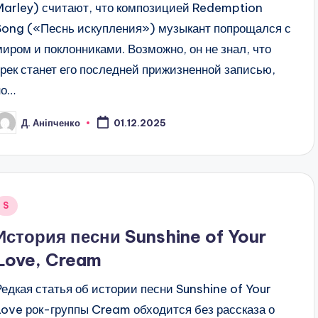
Marley) считают, что композицией Redemption
Song («Песнь искупления») музыкант попрощался с
миром и поклонниками. Возможно, он не знал, что
трек станет его последней прижизненной записью,
но…
Д. Аніпченко
01.12.2025
osted
y
Posted
S
n
История песни Sunshine of Your
Love, Cream
Редкая статья об истории песни Sunshine of Your
Love рок-группы Cream обходится без рассказа о