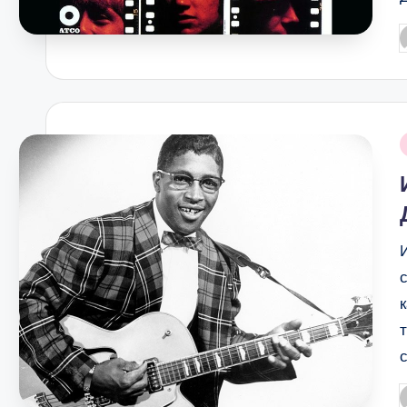
P
b
i
P