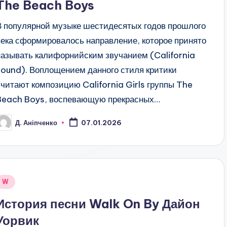
The Beach Boys
В популярной музыке шестидесятых годов прошлого
века сформировалось направление, которое принято
называть калифорнийским звучанием (California
sound). Воплощением данного стиля критики
считают композицию California Girls группы The
Beach Boys, воспевающую прекрасных…
Д. Аніпченко
07.01.2026
osted
y
Posted
W
n
История песни Walk On By Дайон
Уорвик