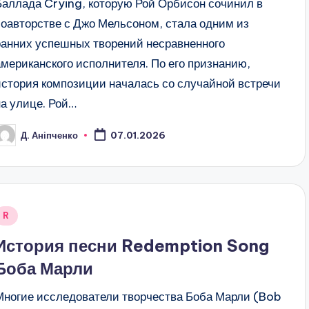
Баллада Crying, которую Рой Орбисон сочинил в
соавторстве с Джо Мельсоном, стала одним из
ранних успешных творений несравненного
американского исполнителя. По его признанию,
история композиции началась со случайной встречи
на улице. Рой…
Д. Аніпченко
07.01.2026
osted
y
Posted
R
n
История песни Redemption Song
Боба Марли
Многие исследователи творчества Боба Марли (Bob