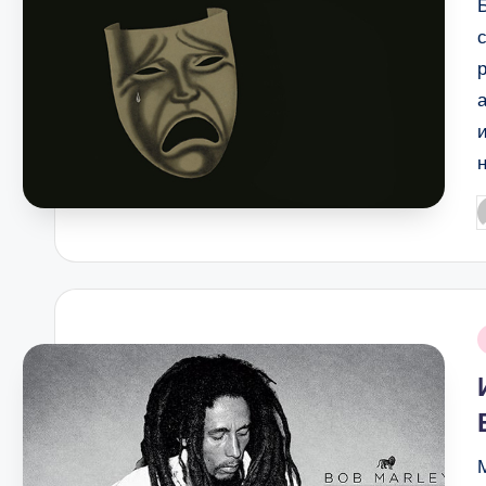
P
b
i