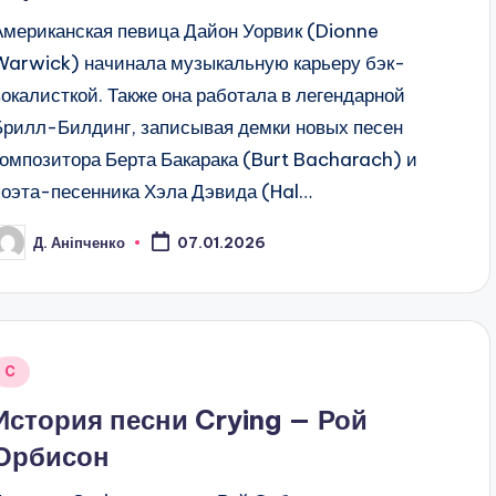
Американская певица Дайон Уорвик (Dionne
Warwick) начинала музыкальную карьеру бэк-
вокалисткой. Также она работала в легендарной
Брилл-Билдинг, записывая демки новых песен
композитора Берта Бакарака (Burt Bacharach) и
поэта-песенника Хэла Дэвида (Hal…
Д. Аніпченко
07.01.2026
osted
y
Posted
C
n
История песни Crying — Рой
Орбисон