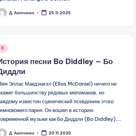
Д. Аніпченко
25.11.2025
osted
y
Posted
B
n
История песни Bo Diddley — Бо
Диддли
Имя Эллас Макдэниэл (Ellas McDaniel) ничего не
скажет большинству рядовых меломанов, но
каждому известен сценический псевдоним этого
темнокожего парня. Он вошел в историю
современной музыки как Бо Диддли (Bo Diddley),…
Д. Аніпченко
20.11.2025
osted