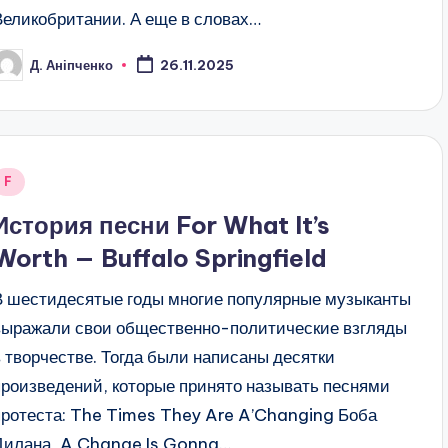
Великобритании. А еще в словах…
Д. Аніпченко
26.11.2025
osted
y
Posted
F
n
История песни For What It’s
Worth — Buffalo Springfield
В шестидесятые годы многие популярные музыканты
выражали свои общественно-политические взгляды
в творчестве. Тогда были написаны десятки
произведений, которые принято называть песнями
протеста: The Times They Are A’Changing Боба
Дилана, A Change Is Gonna…