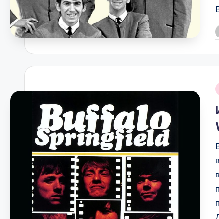
P
b
i