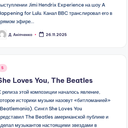
выступлении Jimi Hendrix Experience на шоу A
Happening for Lulu. Канал BBC транслировал его в
прямом эфире…
Д. Аніпченко
26.11.2025
osted
y
Posted
S
n
She Loves You, The Beatles
С релиза этой композиции началось явление,
которое историки музыки назовут «битломанией»
(Beatlemania). Сингл She Loves You
представил The Beatles американской публике и
сделал музыкантов настоящими звездами в