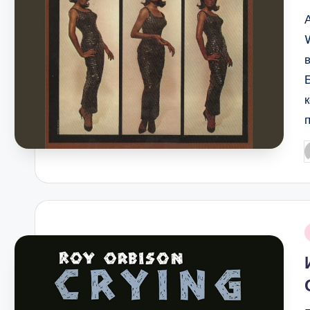
P
b
i