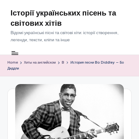
Історії українських пісень та
Skip
to
світових хітів
content
Відомі українські пісні та світові хіти: історії створення,
легенди, тексти, кліпи та інше
Home
Хиты на английском
B
История песни Bo Diddley — Бо
Диддли