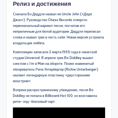
Релиз и достижения
Сначала Бо Диддли назвал ее Uncle John («Дядя
Джон»). Руководство Chess Records отвергло
первоначальный вариант песни, посчитав его
неприличным для белой аудитории. Диддли переписал
слова и назвал трек в честь себя. Новая версия устроила
владельцев лейбла.
Композицию записали 2 марта 1955 года в чикагской
студии Universal. В апреле трек Bo Diddley вышел
синглом с I’m a Man на обороте. Позже знаменитый
обозреватель Ричи Унтербергер (Richie Unterberger)
назовет легендарную пластинку «двусторонним
монстром».
Вопреки распространенному убеждению, песня Bo
Diddley не попала в Billboard Hot 100, но возглавила
ритм-энд-блюзовый чарт.