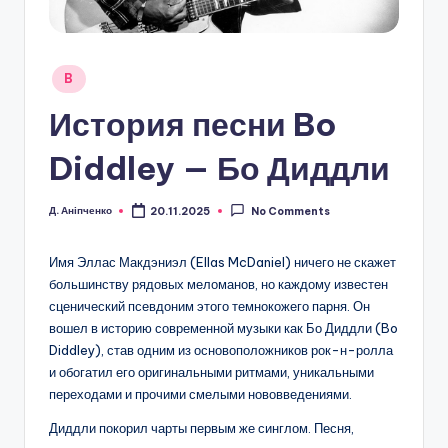
Posted
B
in
История песни Bo
Diddley — Бо Диддли
Д. Аніпченко
20.11.2025
No Comments
Posted
by
Имя Эллас Макдэниэл (Ellas McDaniel) ничего не скажет
большинству рядовых меломанов, но каждому известен
сценический псевдоним этого темнокожего парня. Он
вошел в историю современной музыки как Бо Диддли (Bo
Diddley), став одним из основоположников рок-н-ролла
и обогатил его оригинальными ритмами, уникальными
переходами и прочими смелыми нововведениями.
Диддли покорил чарты первым же синглом. Песня,