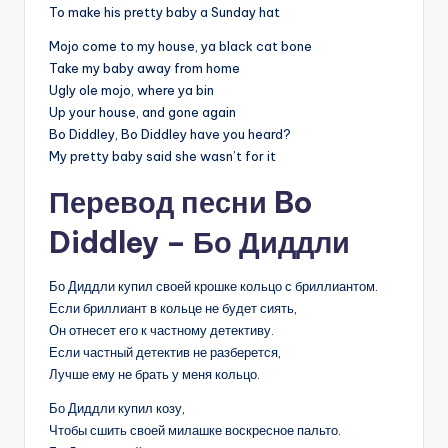
To make his pretty baby a Sunday hat
Mojo come to my house, ya black cat bone
Take my baby away from home
Ugly ole mojo, where ya bin
Up your house, and gone again
Bo Diddley, Bo Diddley have you heard?
My pretty baby said she wasn’t for it
Перевод песни Bo
Diddley – Бо Диддли
Бо Диддли купил своей крошке кольцо с бриллиантом.
Если бриллиант в кольце не будет сиять,
Он отнесет его к частному детективу.
Если частный детектив не разберется,
Лучше ему не брать у меня кольцо.
Бо Диддли купил козу,
Чтобы сшить своей милашке воскресное пальто.