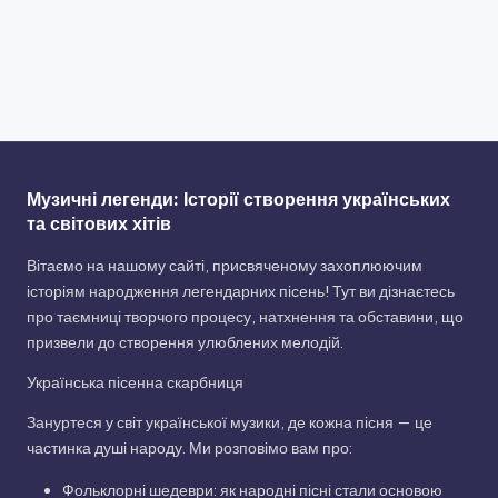
Музичні легенди: Історії створення українських
та світових хітів
Вітаємо на нашому сайті, присвяченому захоплюючим
історіям народження легендарних пісень! Тут ви дізнаєтесь
про таємниці творчого процесу, натхнення та обставини, що
призвели до створення улюблених мелодій.
Українська пісенна скарбниця
Зануртеся у світ української музики, де кожна пісня — це
частинка душі народу. Ми розповімо вам про:
Фольклорні шедеври: як народні пісні стали основою