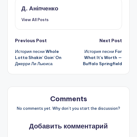
Д. Аніпченко
View All Posts
Post
Previous Post
Next Post
История песни Whole
История песни For
navigation
Lotta Shakin’ Goin’ On
What It’s Worth —
Джерри Ли Льюиса
Buffalo Springfield
Comments
No comments yet. Why don’t you start the discussion?
Добавить комментарий