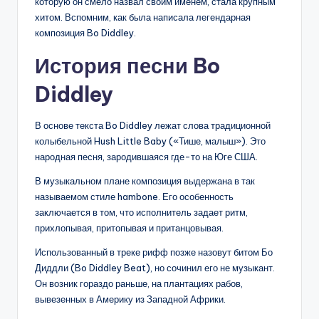
которую он смело назвал своим именем, стала крупным
хитом. Вспомним, как была написала легендарная
композиция Bo Diddley.
История песни Bo
Diddley
В основе текста Bo Diddley лежат слова традиционной
колыбельной Hush Little Baby («Тише, малыш»). Это
народная песня, зародившаяся где-то на Юге США.
В музыкальном плане композиция выдержана в так
называемом стиле hambone. Его особенность
заключается в том, что исполнитель задает ритм,
прихлопывая, притопывая и пританцовывая.
Использованный в треке рифф позже назовут битом Бо
Диддли (Bo Diddley Beat), но сочинил его не музыкант.
Он возник гораздо раньше, на плантациях рабов,
вывезенных в Америку из Западной Африки.