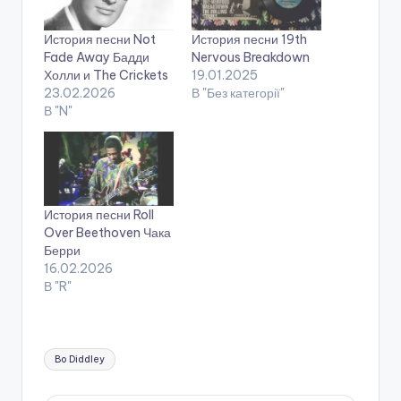
История песни Not
История песни 19th
Fade Away Бадди
Nervous Breakdown
Холли и The Crickets
19.01.2025
23.02.2026
В "Без категорії"
В "N"
История песни Roll
Over Beethoven Чака
Берри
16.02.2026
В "R"
Tags:
Bo Diddley