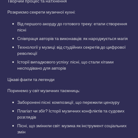
Творчий процес та натхнення
Розкриємо секрети музичної кухні:
Від першого акорду до готового треку: етапи створення
пісні
Співпраця авторів та виконавців: як народжується магія
Технології у музиці: від студійних секретів до цифрової
революції
Історії випадкового успіху: пісні, що стали хітами
несподівано для авторів
Цікаві факти та легенди
Поринемо у світ музичних таємниць:
Заборонені пісні: композиції, що пережили цензуру
Плагіат чи збіг? Історії музичних конфліктів та судових
розглядів
Пісні, що змінили світ: музика як інструмент соціальних
змін